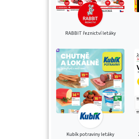
RABBIT řeznictví letáky
Kubík potraviny letáky