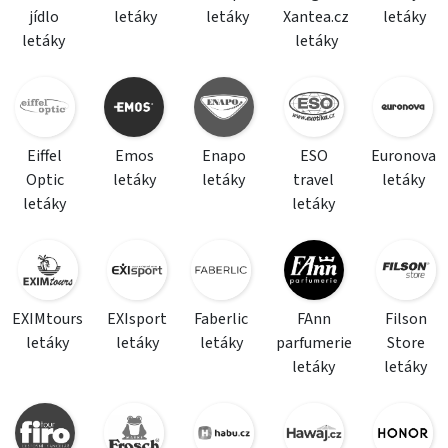
jídlo
letáky
letáky
Xantea.cz
letáky
letáky
letáky
Eiffel
Emos
Enapo
ESO
Euronova
Optic
letáky
letáky
travel
letáky
letáky
letáky
EXIMtours
EXIsport
Faberlic
FAnn
Filson
letáky
letáky
letáky
parfumerie
Store
letáky
letáky