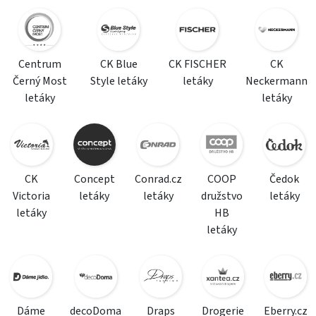
Centrum
CK Blue
CK FISCHER
CK
Černý Most
Style letáky
letáky
Neckermann
letáky
letáky
CK
Concept
Conrad.cz
COOP
Čedok
Victoria
letáky
letáky
družstvo
letáky
letáky
HB
letáky
Dáme
decoDoma
Draps
Drogerie
Eberry.cz