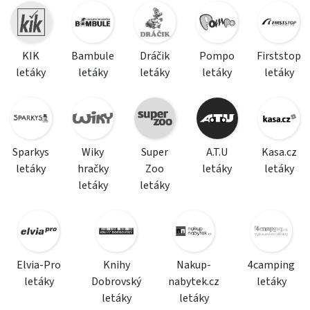
KIK
Bambule
Dráčik
Pompo
Firststop
letáky
letáky
letáky
letáky
letáky
Sparkys
Wiky
Super
A.T.U
Kasa.cz
letáky
hračky
Zoo
letáky
letáky
letáky
letáky
Elvia-Pro
Knihy
Nakup-
4camping
letáky
Dobrovský
nabytek.cz
letáky
letáky
letáky