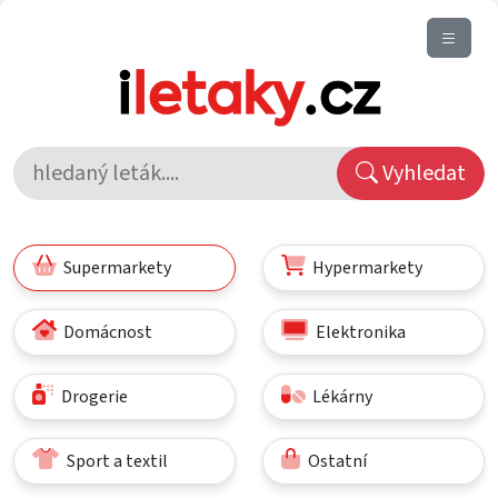
Vyhledat
Supermarkety
Hypermarkety
Domácnost
Elektronika
Drogerie
Lékárny
Sport a textil
Ostatní