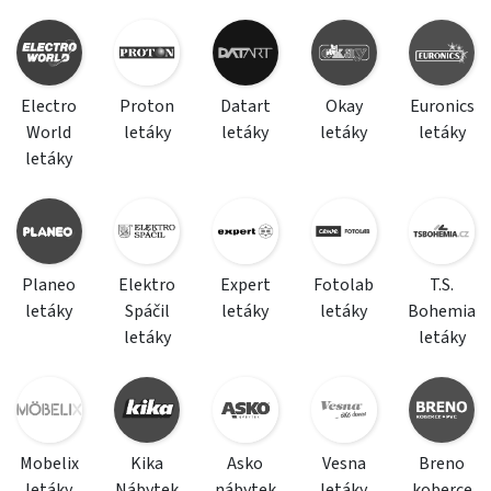
Electro
Proton
Datart
Okay
Euronics
World
letáky
letáky
letáky
letáky
letáky
Planeo
Elektro
Expert
Fotolab
T.S.
letáky
Spáčil
letáky
letáky
Bohemia
letáky
letáky
Mobelix
Kika
Asko
Vesna
Breno
letáky
Nábytek
nábytek
letáky
koberce