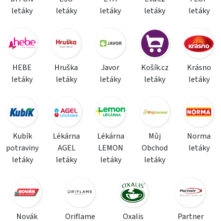
letáky
letáky
letáky
letáky
letáky
HEBE
Hruška
Javor
Košík.cz
Krásno
letáky
letáky
letáky
letáky
letáky
Kubík
Lékárna
Lékárna
Můj
Norma
potraviny
AGEL
LEMON
Obchod
letáky
letáky
letáky
letáky
letáky
Novák
Oriflame
Oxalis
Partner