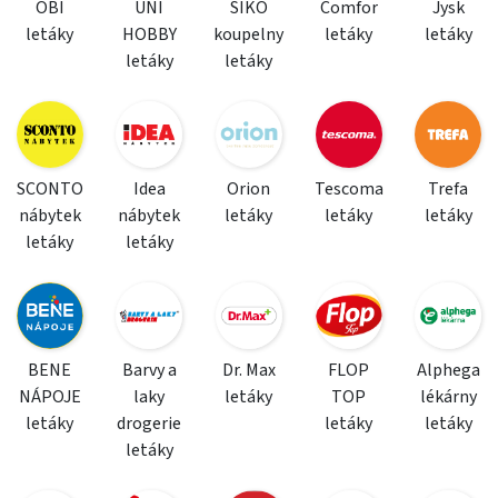
OBI
UNI
SIKO
Comfor
Jysk
letáky
HOBBY
koupelny
letáky
letáky
letáky
letáky
SCONTO
Idea
Orion
Tescoma
Trefa
nábytek
nábytek
letáky
letáky
letáky
letáky
letáky
BENE
Barvy a
Dr. Max
FLOP
Alphega
NÁPOJE
laky
letáky
TOP
lékárny
letáky
drogerie
letáky
letáky
letáky