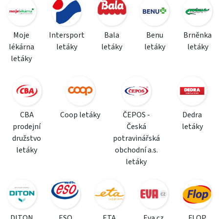
Moje
Intersport
Bala
Benu
Brněnka
lékárna
letáky
letáky
letáky
letáky
letáky
CBA
Coop letáky
ČEPOS -
Dedra
prodejní
Česká
letáky
družstvo
potravinářská
letáky
obchodní a.s.
letáky
DITON
ESO
ETA
Eva.cz
FLOP