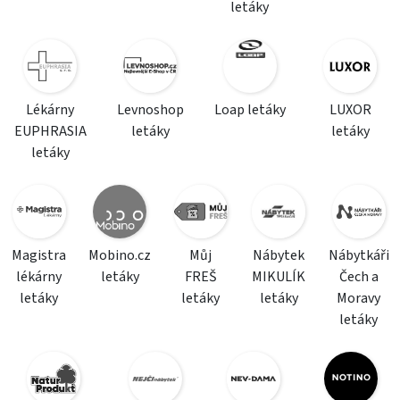
letáky
Lékárny
Levnoshop
Loap letáky
LUXOR
EUPHRASIA
letáky
letáky
letáky
Magistra
Mobino.cz
Můj
Nábytek
Nábytkáři
lékárny
letáky
FREŠ
MIKULÍK
Čech a
letáky
letáky
letáky
Moravy
letáky