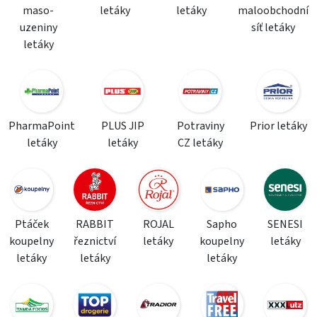
maso-
letáky
letáky
maloobchodní
uzeniny
síť letáky
letáky
PharmaPoint
PLUS JIP
Potraviny
Prior letáky
letáky
letáky
CZ letáky
Ptáček
RABBIT
ROJAL
Sapho
SENESI
koupelny
řeznictví
letáky
koupelny
letáky
letáky
letáky
letáky