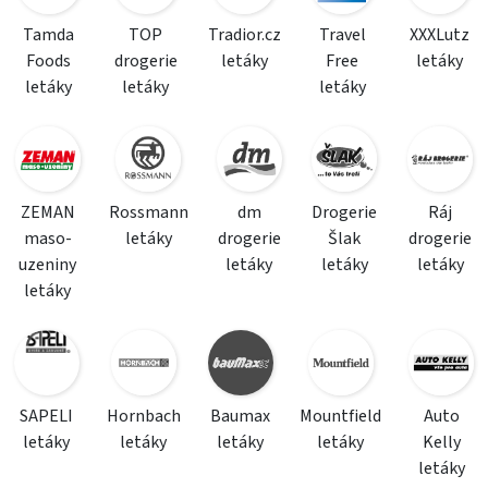
Tamda
TOP
Tradior.cz
Travel
XXXLutz
Foods
drogerie
letáky
Free
letáky
letáky
letáky
letáky
ZEMAN
Rossmann
dm
Drogerie
Ráj
maso-
letáky
drogerie
Šlak
drogerie
uzeniny
letáky
letáky
letáky
letáky
SAPELI
Hornbach
Baumax
Mountfield
Auto
letáky
letáky
letáky
letáky
Kelly
letáky