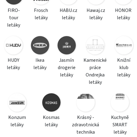
FIRO-
Frosch
HABU.cz
Hawaj.cz
HONOR
tour
letáky
letáky
letáky
letáky
letáky
HUDY
Ikea
Jasmín
Kamenické
Knižní
letáky
letáky
drogerie
práce
klub
letáky
Ondrejka
letáky
letáky
Konzum
Kosmas
Krásný -
Kuchyně
letáky
letáky
zdravotnická
SMART
technika
letáky