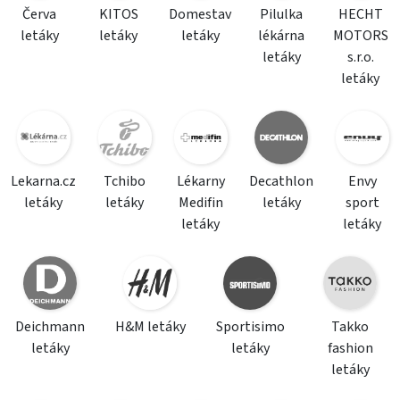
Červa
KITOS
Domestav
Pilulka
HECHT
letáky
letáky
letáky
lékárna
MOTORS
letáky
s.r.o.
letáky
Lekarna.cz
Tchibo
Lékarny
Decathlon
Envy
letáky
letáky
Medifin
letáky
sport
letáky
letáky
Deichmann
H&M letáky
Sportisimo
Takko
letáky
letáky
fashion
letáky