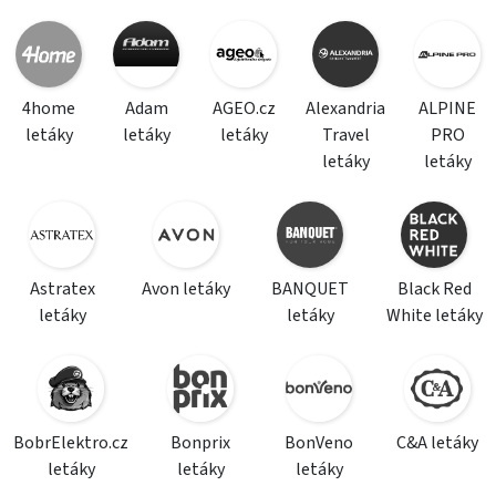
4home
Adam
AGEO.cz
Alexandria
ALPINE
letáky
letáky
letáky
Travel
PRO
letáky
letáky
Astratex
Avon letáky
BANQUET
Black Red
letáky
letáky
White letáky
BobrElektro.cz
Bonprix
BonVeno
C&A letáky
letáky
letáky
letáky