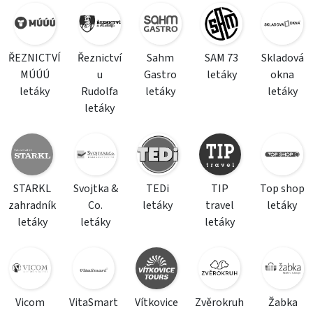
ŘEZNICTVÍ
Řeznictví
Sahm
SAM 73
Skladová
MÚÚÚ
u
Gastro
letáky
okna
letáky
Rudolfa
letáky
letáky
letáky
STARKL
Svojtka &
TEDi
TIP
Top shop
zahradník
Co.
letáky
travel
letáky
letáky
letáky
letáky
Vicom
VitaSmart
Vítkovice
Zvěrokruh
Žabka