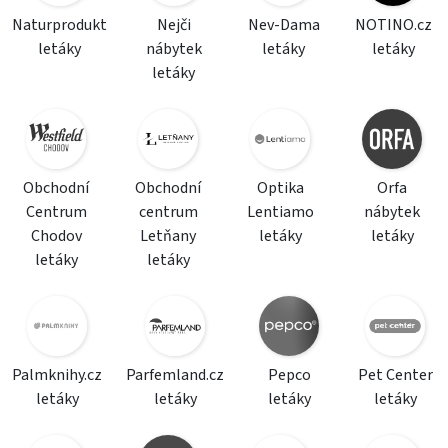
Naturprodukt
Nejči
Nev-Dama
NOTINO.cz
letáky
nábytek
letáky
letáky
letáky
Obchodní
Obchodní
Optika
Orfa
Centrum
centrum
Lentiamo
nábytek
Chodov
Letňany
letáky
letáky
letáky
letáky
Palmknihy.cz
Parfemland.cz
Pepco
Pet Center
letáky
letáky
letáky
letáky