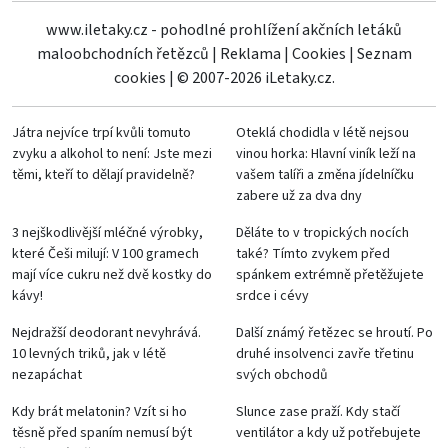
www.iletaky.cz - pohodlné prohlížení akčních letáků
maloobchodních řetězců
|
Reklama
|
Cookies
|
Seznam
cookies
|
© 2007-2026 iLetaky.cz.
Játra nejvíce trpí kvůli tomuto
Oteklá chodidla v létě nejsou
zvyku a alkohol to není: Jste mezi
vinou horka: Hlavní viník leží na
těmi, kteří to dělají pravidelně?
vašem talíři a změna jídelníčku
zabere už za dva dny
3 nejškodlivější mléčné výrobky,
Děláte to v tropických nocích
které Češi milují: V 100 gramech
také? Tímto zvykem před
mají více cukru než dvě kostky do
spánkem extrémně přetěžujete
kávy!
srdce i cévy
Nejdražší deodorant nevyhrává.
Další známý řetězec se hroutí. Po
10 levných triků, jak v létě
druhé insolvenci zavře třetinu
nezapáchat
svých obchodů
Kdy brát melatonin? Vzít si ho
Slunce zase praží. Kdy stačí
těsně před spaním nemusí být
ventilátor a kdy už potřebujete