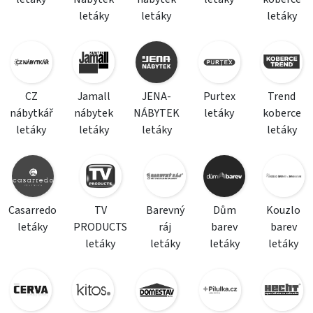
letáky
letáky
letáky
CZ
Jamall
JENA-
Purtex
Trend
nábytkář
nábytek
NÁBYTEK
letáky
koberce
letáky
letáky
letáky
letáky
Casarredo
TV
Barevný
Dům
Kouzlo
letáky
PRODUCTS
ráj
barev
barev
letáky
letáky
letáky
letáky