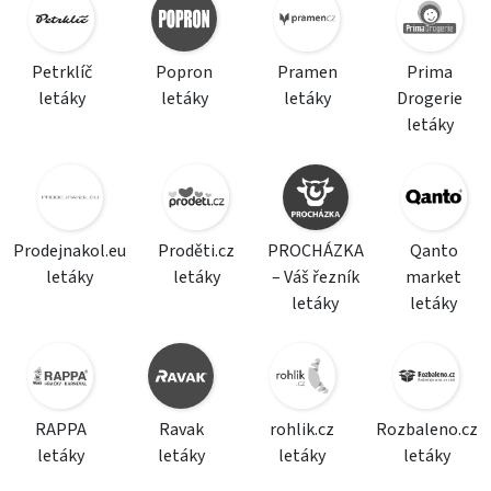
Petrklíč
Popron
Pramen
Prima
letáky
letáky
letáky
Drogerie
letáky
Prodejnakol.eu
Proděti.cz
PROCHÁZKA
Qanto
letáky
letáky
– Váš řezník
market
letáky
letáky
RAPPA
Ravak
rohlik.cz
Rozbaleno.cz
letáky
letáky
letáky
letáky