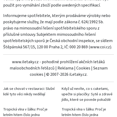
použit pro vymáhání zboží podle uvedených specifikací.
Informujeme spotřebitele, kterým prodáváme výrobky nebo
poskytujeme služby, že mají podle zákona č. 624/1992 Sb.
právo na mimosoudní řešení spotřebitelského sporu z
příslušné smlouvy. Subjektem mimosoudního řešení
spotřebitelských sporů je Česká obchodní inspekce, se sídlem
Štěpánská 567/15, 120 00 Praha 2, IČ: 000 20 869 (
www.coi.cz
).
www.iletaky.cz - pohodlné prohlížení akčních letáků
maloobchodních řetězců
|
Reklama
|
Cookies
|
Seznam
cookies
|
© 2007-2026 iLetaky.cz.
Jak se chovat v restauraci: Slušní
Když už nevíte, co s cuketami,
lidé tyto věci nikdy nedělají
upečte si placičky: Syté a zdravé
jídlo, které se povede pokaždé
Tropická vlna v šálku: Proč je
Tropická vlna v šálku: Proč je
letním hitem číslo jedna
letním hitem číslo jedna