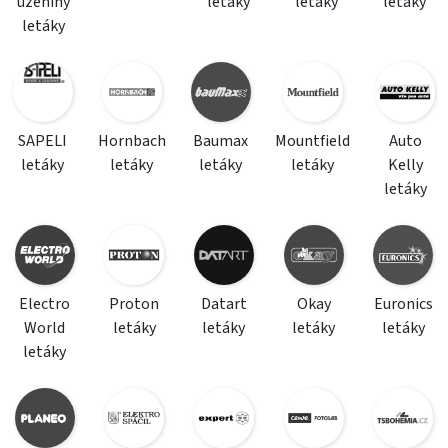
uzeniny
letáky
letáky
letáky
letáky
SAPELI
Hornbach
Baumax
Mountfield
Auto
letáky
letáky
letáky
letáky
Kelly
letáky
Electro
Proton
Datart
Okay
Euronics
World
letáky
letáky
letáky
letáky
letáky