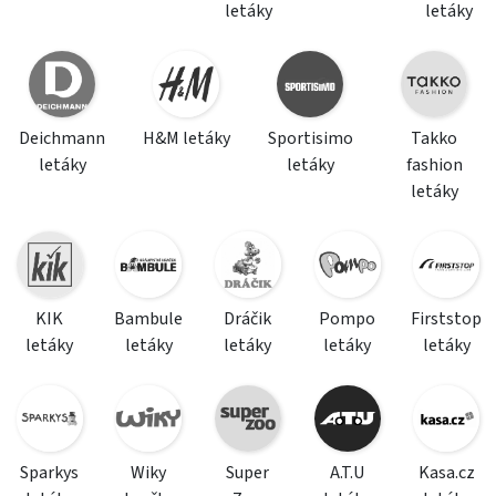
letáky
letáky
Deichmann
H&M letáky
Sportisimo
Takko
letáky
letáky
fashion
letáky
KIK
Bambule
Dráčik
Pompo
Firststop
letáky
letáky
letáky
letáky
letáky
Sparkys
Wiky
Super
A.T.U
Kasa.cz