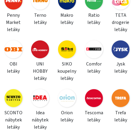
Penny
Terno
Makro
Ratio
TETA
Market
letáky
letáky
letáky
drogerie
letáky
letáky
OBI
UNI
SIKO
Comfor
Jysk
letáky
HOBBY
koupelny
letáky
letáky
letáky
letáky
SCONTO
Idea
Orion
Tescoma
Trefa
nábytek
nábytek
letáky
letáky
letáky
letáky
letáky