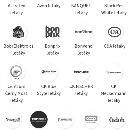
Astratex
Avon letáky
BANQUET
Black Red
letáky
letáky
White letáky
BobrElektro.cz
Bonprix
BonVeno
C&A letáky
letáky
letáky
letáky
Centrum
CK Blue
CK FISCHER
CK
Černý Most
Style letáky
letáky
Neckermann
letáky
letáky