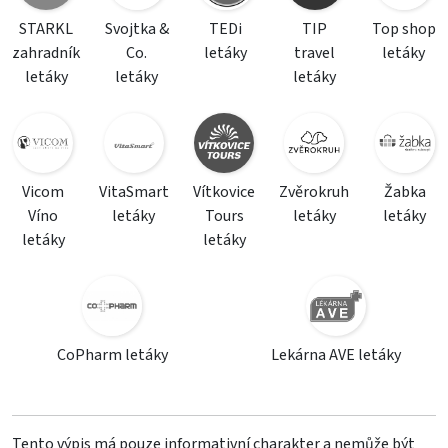
STARKL
Svojtka &
TEDi
TIP
Top shop
zahradník
Co.
letáky
travel
letáky
letáky
letáky
letáky
Vicom
VitaSmart
Vítkovice
Zvěrokruh
Žabka
Víno
letáky
Tours
letáky
letáky
letáky
letáky
CoPharm letáky
Lekárna AVE letáky
Tento výpis má pouze informativní charakter a nemůže být