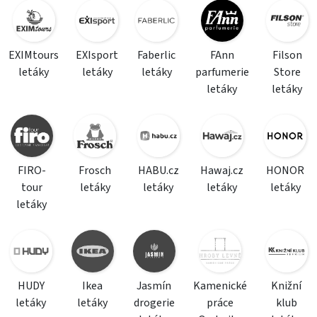
EXIMtours
EXIsport
Faberlic
FAnn
Filson
letáky
letáky
letáky
parfumerie
Store
letáky
letáky
FIRO-
Frosch
HABU.cz
Hawaj.cz
HONOR
tour
letáky
letáky
letáky
letáky
letáky
HUDY
Ikea
Jasmín
Kamenické
Knižní
letáky
letáky
drogerie
práce
klub