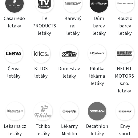
Casarredo
TV
Barevný
Dům
Kouzlo
letáky
PRODUCTS
ráj
barev
barev
letáky
letáky
letáky
letáky
Červa
KITOS
Domestav
Pilulka
HECHT
letáky
letáky
letáky
lékárna
MOTORS
letáky
s.r.o.
letáky
Lekarna.cz
Tchibo
Lékarny
Decathlon
Envy
letáky
letáky
Medifin
letáky
sport