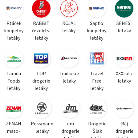
Ptáček
RABBIT
ROJAL
Sapho
SENESI
koupelny
řeznictví
letáky
koupelny
letáky
letáky
letáky
letáky
Tamda
TOP
Tradior.cz
Travel
XXXLutz
Foods
drogerie
letáky
Free
letáky
letáky
letáky
letáky
ZEMAN
Rossmann
dm
Drogerie
Ráj
maso-
letáky
drogerie
Šlak
drogerie