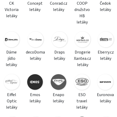
CK
Concept
Conrad.cz
COOP
Čedok
Victoria
letáky
letáky
družstvo
letáky
letáky
HB
letáky
Dáme
decoDoma
Draps
Drogerie
Eberry.cz
jídlo
letáky
letáky
Xantea.cz
letáky
letáky
letáky
Eiffel
Emos
Enapo
ESO
Euronova
Optic
letáky
letáky
travel
letáky
letáky
letáky