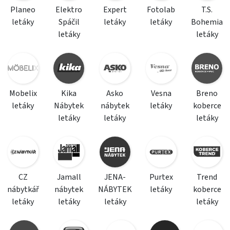
Planeo
Elektro
Expert
Fotolab
T.S.
letáky
Spáčil
letáky
letáky
Bohemia
letáky
letáky
Mobelix
Kika
Asko
Vesna
Breno
letáky
Nábytek
nábytek
letáky
koberce
letáky
letáky
letáky
CZ
Jamall
JENA-
Purtex
Trend
nábytkář
nábytek
NÁBYTEK
letáky
koberce
letáky
letáky
letáky
letáky