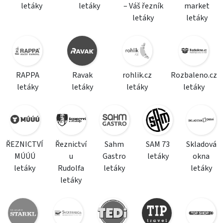
letáky
letáky
– Váš řezník
market
letáky
letáky
RAPPA
Ravak
rohlik.cz
Rozbaleno.cz
letáky
letáky
letáky
letáky
ŘEZNICTVÍ
Řeznictví
Sahm
SAM 73
Skladová
MÚÚÚ
u
Gastro
letáky
okna
letáky
Rudolfa
letáky
letáky
letáky