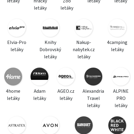
letáky
hračky
Zoo
letáky
letáky
letáky
letáky
Elvia-Pro
Knihy
Nakup-
4camping
letáky
Dobrovský
nabytek.cz
letáky
letáky
letáky
4home
Adam
AGEO.cz
Alexandria
ALPINE
letáky
letáky
letáky
Travel
PRO
letáky
letáky