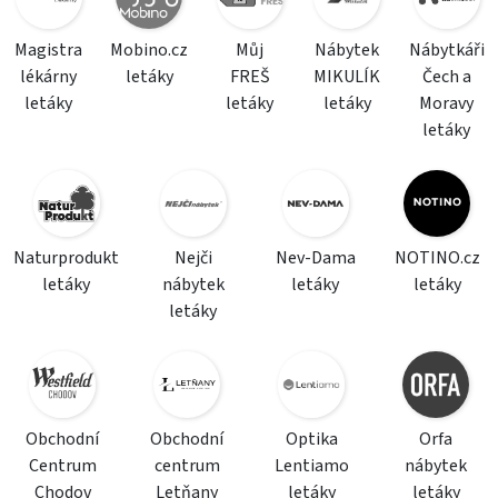
Magistra
Mobino.cz
Můj
Nábytek
Nábytkáři
lékárny
letáky
FREŠ
MIKULÍK
Čech a
letáky
letáky
letáky
Moravy
letáky
Naturprodukt
Nejči
Nev-Dama
NOTINO.cz
letáky
nábytek
letáky
letáky
letáky
Obchodní
Obchodní
Optika
Orfa
Centrum
centrum
Lentiamo
nábytek
Chodov
Letňany
letáky
letáky