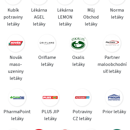
Kubík
Lékárna
Lékárna
Můj
Norma
potraviny
AGEL
LEMON
Obchod
letáky
letáky
letáky
letáky
letáky
Novák
Oriflame
Oxalis
Partner
maso-
letáky
letáky
maloobchodní
uzeniny
síť letáky
letáky
PharmaPoint
PLUS JIP
Potraviny
Prior letáky
letáky
letáky
CZ letáky