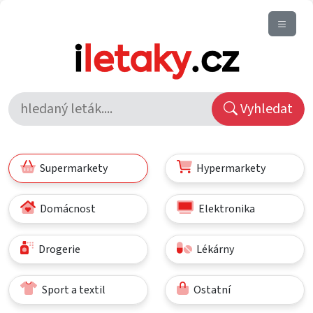
Vyhledat
Supermarkety
Hypermarkety
Domácnost
Elektronika
Drogerie
Lékárny
Sport a textil
Ostatní