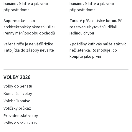
banánové latte a jak si ho
banánové latte a jak si ho
připravit doma
připravit doma
Supermarket jako
Turisté přišli o tisíce korun. Při
architektonický skvost? Billa i
rezervaci ubytování udělali
Penny mění podobu obchodů
jedinou chybu
Vařená rýže je největší riziko.
Zpožděný kufr vás může stát víc
Tato jídla do zásoby nevařte
než letenka. Rozhoduje, co
koupíte jako první
VOLBY 2026
Volby do Senátu
Komunální volby
Volební komise
Voličský průkaz
Prezidentské volby
Volby do roku 2035