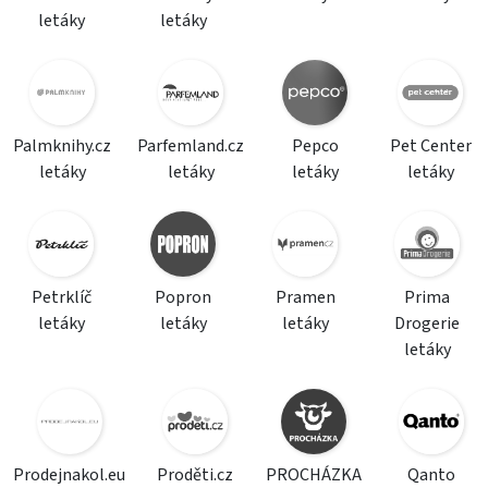
letáky
letáky
Palmknihy.cz
Parfemland.cz
Pepco
Pet Center
letáky
letáky
letáky
letáky
Petrklíč
Popron
Pramen
Prima
letáky
letáky
letáky
Drogerie
letáky
Prodejnakol.eu
Proděti.cz
PROCHÁZKA
Qanto