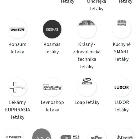
letáky
Ondrejka
letáky
letáky
Konzum
Kosmas
Krásný -
Kuchyně
letáky
letáky
zdravotnická
SMART
technika
letáky
letáky
Lékárny
Levnoshop
Loap letáky
LUXOR
EUPHRASIA
letáky
letáky
letáky