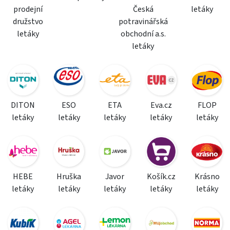
prodejní
Česká
letáky
družstvo
potravinářská
letáky
obchodní a.s.
letáky
DITON
ESO
ETA
Eva.cz
FLOP
letáky
letáky
letáky
letáky
letáky
HEBE
Hruška
Javor
Košík.cz
Krásno
letáky
letáky
letáky
letáky
letáky