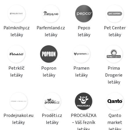
Palmknihy.cz
Parfemland.cz
Pepco
Pet Center
letáky
letáky
letáky
letáky
Petrklíč
Popron
Pramen
Prima
letáky
letáky
letáky
Drogerie
letáky
Prodejnakol.eu
Proděti.cz
PROCHÁZKA
Qanto
letáky
letáky
– Váš řezník
market
letáky
letáky