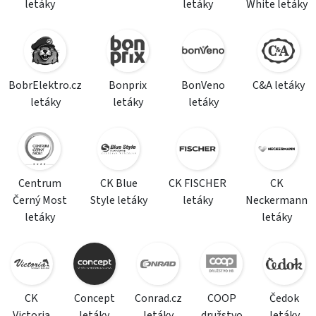
letáky
letáky
White letáky
BobrElektro.cz
Bonprix
BonVeno
C&A letáky
letáky
letáky
letáky
Centrum
CK Blue
CK FISCHER
CK
Černý Most
Style letáky
letáky
Neckermann
letáky
letáky
CK
Concept
Conrad.cz
COOP
Čedok
Victoria
letáky
letáky
družstvo
letáky