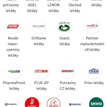
potraviny
AGEL
LEMON
Obchod
letáky
letáky
letáky
letáky
letáky
Novák
Oriflame
Oxalis
Partner
maso-
letáky
letáky
maloobchodní
uzeniny
síť letáky
letáky
PharmaPoint
PLUS JIP
Potraviny
Prior letáky
letáky
letáky
CZ letáky