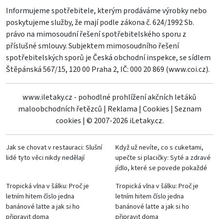
Informujeme spotřebitele, kterým prodáváme výrobky nebo
poskytujeme služby, že mají podle zákona č. 624/1992 Sb.
právo na mimosoudní řešení spotřebitelského sporu z
příslušné smlouvy. Subjektem mimosoudního řešení
spotřebitelských sporů je Česká obchodní inspekce, se sídlem
Štěpánská 567/15, 120 00 Praha 2, IČ: 000 20 869 (
www.coi.cz
).
www.iletaky.cz - pohodlné prohlížení akčních letáků
maloobchodních řetězců
|
Reklama
|
Cookies
|
Seznam
cookies
|
© 2007-2026 iLetaky.cz.
Jak se chovat v restauraci: Slušní
Když už nevíte, co s cuketami,
lidé tyto věci nikdy nedělají
upečte si placičky: Syté a zdravé
jídlo, které se povede pokaždé
Tropická vlna v šálku: Proč je
Tropická vlna v šálku: Proč je
letním hitem číslo jedna
letním hitem číslo jedna
banánové latte a jak si ho
banánové latte a jak si ho
připravit doma
připravit doma