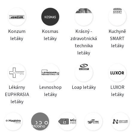
Konzum
Kosmas
Krásný -
Kuchyně
letáky
letáky
zdravotnická
SMART
technika
letáky
letáky
Lékárny
Levnoshop
Loap letáky
LUXOR
EUPHRASIA
letáky
letáky
letáky