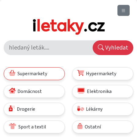
Vyhledat
Supermarkety
Hypermarkety
Domácnost
Elektronika
Drogerie
Lékárny
Sport a textil
Ostatní