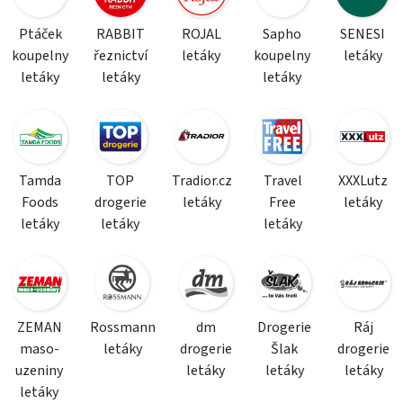
Ptáček
RABBIT
ROJAL
Sapho
SENESI
koupelny
řeznictví
letáky
koupelny
letáky
letáky
letáky
letáky
Tamda
TOP
Tradior.cz
Travel
XXXLutz
Foods
drogerie
letáky
Free
letáky
letáky
letáky
letáky
ZEMAN
Rossmann
dm
Drogerie
Ráj
maso-
letáky
drogerie
Šlak
drogerie
uzeniny
letáky
letáky
letáky
letáky