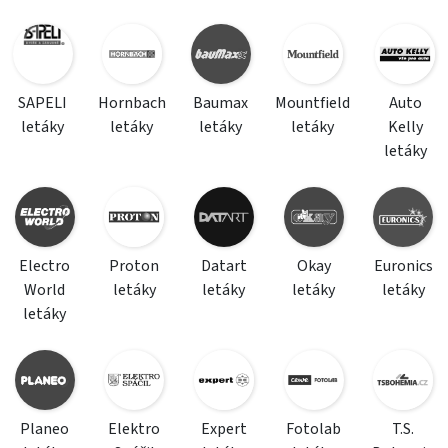
SAPELI
Hornbach
Baumax
Mountfield
Auto
letáky
letáky
letáky
letáky
Kelly
letáky
Electro
Proton
Datart
Okay
Euronics
World
letáky
letáky
letáky
letáky
letáky
Planeo
Elektro
Expert
Fotolab
T.S.