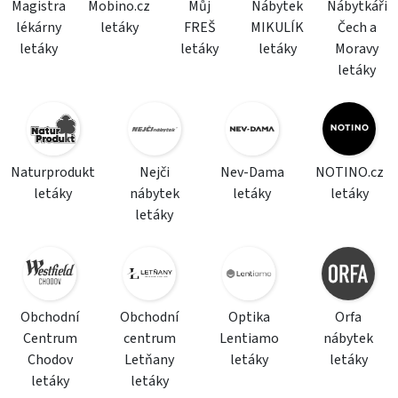
Magistra
Mobino.cz
Můj
Nábytek
Nábytkáři
lékárny
letáky
FREŠ
MIKULÍK
Čech a
letáky
letáky
letáky
Moravy
letáky
Naturprodukt
Nejči
Nev-Dama
NOTINO.cz
letáky
nábytek
letáky
letáky
letáky
Obchodní
Obchodní
Optika
Orfa
Centrum
centrum
Lentiamo
nábytek
Chodov
Letňany
letáky
letáky
letáky
letáky