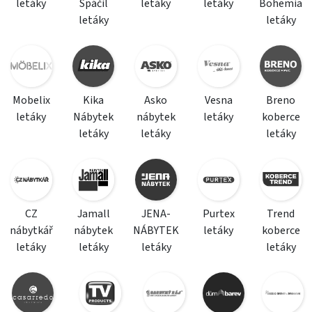
letáky
Spáčil
letáky
letáky
Bohemia
letáky
letáky
Mobelix
Kika
Asko
Vesna
Breno
letáky
Nábytek
nábytek
letáky
koberce
letáky
letáky
letáky
CZ
Jamall
JENA-
Purtex
Trend
nábytkář
nábytek
NÁBYTEK
letáky
koberce
letáky
letáky
letáky
letáky