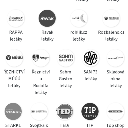
RAPPA
Ravak
rohlik.cz
Rozbaleno.cz
letáky
letáky
letáky
letáky
ŘEZNICTVÍ
Řeznictví
Sahm
SAM 73
Skladová
MÚÚÚ
u
Gastro
letáky
okna
letáky
Rudolfa
letáky
letáky
letáky
STARKL
Svojtka &
TEDi
TIP
Top shop