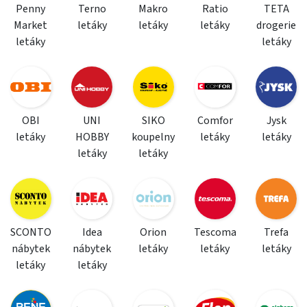
Penny
Terno
Makro
Ratio
TETA
Market
letáky
letáky
letáky
drogerie
letáky
letáky
OBI
UNI
SIKO
Comfor
Jysk
letáky
HOBBY
koupelny
letáky
letáky
letáky
letáky
SCONTO
Idea
Orion
Tescoma
Trefa
nábytek
nábytek
letáky
letáky
letáky
letáky
letáky