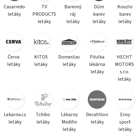
Casarredo
TV
Barevný
Dům
Kouzlo
letáky
PRODUCTS
ráj
barev
barev
letáky
letáky
letáky
letáky
Červa
KITOS
Domestav
Pilulka
HECHT
letáky
letáky
letáky
lékárna
MOTORS
letáky
s.r.o.
letáky
Lekarna.cz
Tchibo
Lékarny
Decathlon
Envy
letáky
letáky
Medifin
letáky
sport
letáky
letáky