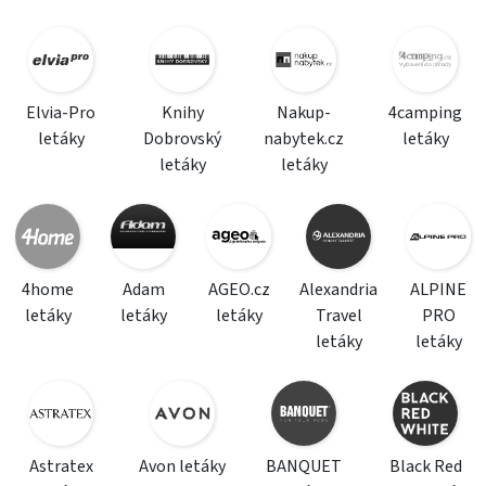
Elvia-Pro
Knihy
Nakup-
4camping
letáky
Dobrovský
nabytek.cz
letáky
letáky
letáky
4home
Adam
AGEO.cz
Alexandria
ALPINE
letáky
letáky
letáky
Travel
PRO
letáky
letáky
Astratex
Avon letáky
BANQUET
Black Red