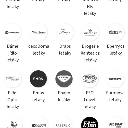
letáky
HB
letáky
Dáme
decoDoma
Draps
Drogerie
Eberry.cz
jídlo
letáky
letáky
Xantea.cz
letáky
letáky
letáky
Eiffel
Emos
Enapo
ESO
Euronova
Optic
letáky
letáky
travel
letáky
letáky
letáky