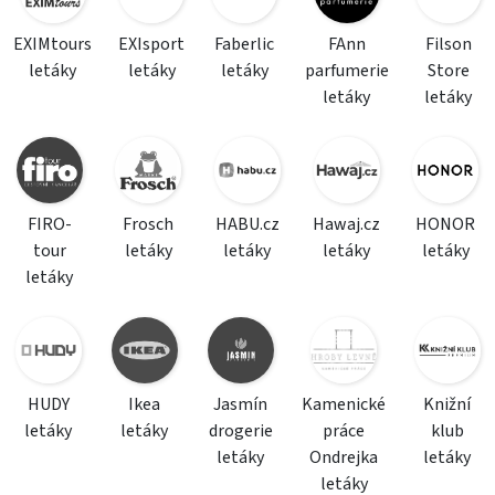
EXIMtours
EXIsport
Faberlic
FAnn
Filson
letáky
letáky
letáky
parfumerie
Store
letáky
letáky
FIRO-
Frosch
HABU.cz
Hawaj.cz
HONOR
tour
letáky
letáky
letáky
letáky
letáky
HUDY
Ikea
Jasmín
Kamenické
Knižní
letáky
letáky
drogerie
práce
klub
letáky
Ondrejka
letáky
letáky