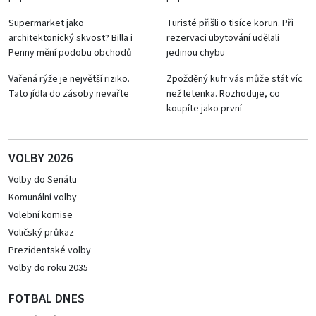
Supermarket jako
Turisté přišli o tisíce korun. Při
architektonický skvost? Billa i
rezervaci ubytování udělali
Penny mění podobu obchodů
jedinou chybu
Vařená rýže je největší riziko.
Zpožděný kufr vás může stát víc
Tato jídla do zásoby nevařte
než letenka. Rozhoduje, co
koupíte jako první
VOLBY 2026
Volby do Senátu
Komunální volby
Volební komise
Voličský průkaz
Prezidentské volby
Volby do roku 2035
FOTBAL DNES