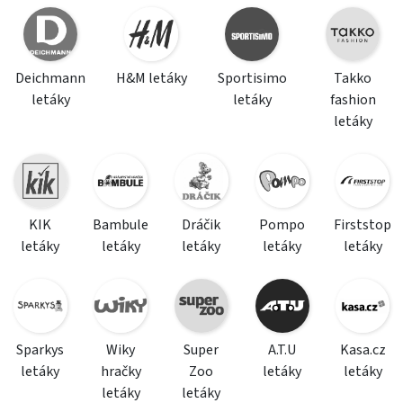
Deichmann
H&M letáky
Sportisimo
Takko
letáky
letáky
fashion
letáky
KIK
Bambule
Dráčik
Pompo
Firststop
letáky
letáky
letáky
letáky
letáky
Sparkys
Wiky
Super
A.T.U
Kasa.cz
letáky
hračky
Zoo
letáky
letáky
letáky
letáky