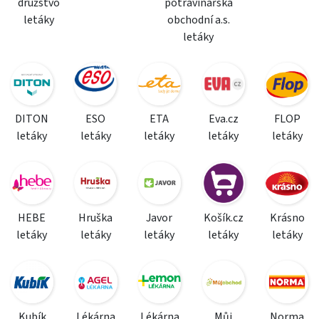
družstvo
potravinářská
letáky
obchodní a.s.
letáky
DITON
ESO
ETA
Eva.cz
FLOP
letáky
letáky
letáky
letáky
letáky
HEBE
Hruška
Javor
Košík.cz
Krásno
letáky
letáky
letáky
letáky
letáky
Kubík
Lékárna
Lékárna
Můj
Norma