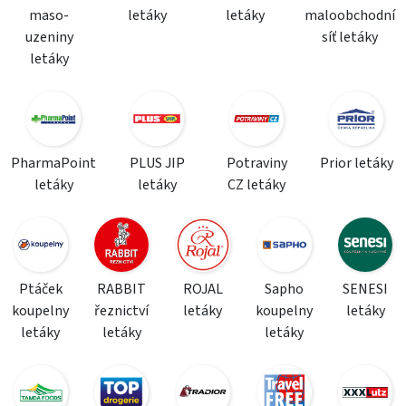
maso-
letáky
letáky
maloobchodní
uzeniny
síť letáky
letáky
PharmaPoint
PLUS JIP
Potraviny
Prior letáky
letáky
letáky
CZ letáky
Ptáček
RABBIT
ROJAL
Sapho
SENESI
koupelny
řeznictví
letáky
koupelny
letáky
letáky
letáky
letáky