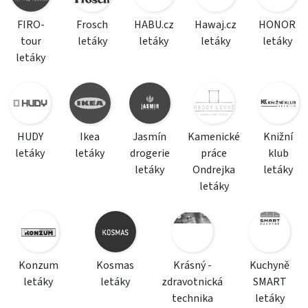
FIRO-
Frosch
HABU.cz
Hawaj.cz
HONOR
tour
letáky
letáky
letáky
letáky
letáky
HUDY
Ikea
Jasmín
Kamenické
Knižní
letáky
letáky
drogerie
práce
klub
letáky
Ondrejka
letáky
letáky
Konzum
Kosmas
Krásný -
Kuchyně
letáky
letáky
zdravotnická
SMART
technika
letáky