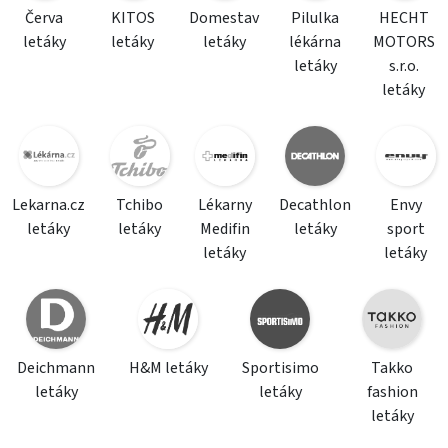
Červa
KITOS
Domestav
Pilulka
HECHT
letáky
letáky
letáky
lékárna
MOTORS
letáky
s.r.o.
letáky
Lekarna.cz
Tchibo
Lékarny
Decathlon
Envy
letáky
letáky
Medifin
letáky
sport
letáky
letáky
Deichmann
H&M letáky
Sportisimo
Takko
letáky
letáky
fashion
letáky