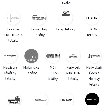
letáky
Lékárny
Levnoshop
Loap letáky
LUXOR
EUPHRASIA
letáky
letáky
letáky
Magistra
Mobino.cz
Můj
Nábytek
Nábytkáři
lékárny
letáky
FREŠ
MIKULÍK
Čech a
letáky
letáky
letáky
Moravy
letáky