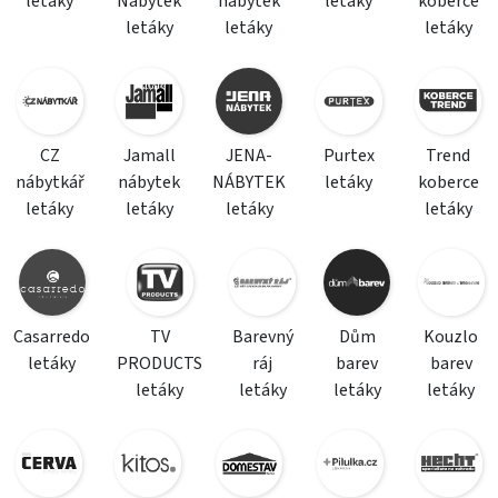
letáky
Nábytek
nábytek
letáky
koberce
letáky
letáky
letáky
CZ
Jamall
JENA-
Purtex
Trend
nábytkář
nábytek
NÁBYTEK
letáky
koberce
letáky
letáky
letáky
letáky
Casarredo
TV
Barevný
Dům
Kouzlo
letáky
PRODUCTS
ráj
barev
barev
letáky
letáky
letáky
letáky