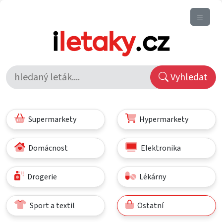
Vyhledat
Supermarkety
Hypermarkety
Domácnost
Elektronika
Drogerie
Lékárny
Sport a textil
Ostatní