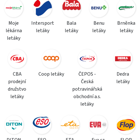
Moje
Intersport
Bala
Benu
Brněnka
lékárna
letáky
letáky
letáky
letáky
letáky
CBA
Coop letáky
ČEPOS -
Dedra
prodejní
Česká
letáky
družstvo
potravinářská
letáky
obchodní a.s.
letáky