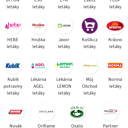
DITON
ESO
ETA
Eva.cz
FLOP
letáky
letáky
letáky
letáky
letáky
HEBE
Hruška
Javor
Košík.cz
Krásno
letáky
letáky
letáky
letáky
letáky
Kubík
Lékárna
Lékárna
Můj
Norma
potraviny
AGEL
LEMON
Obchod
letáky
letáky
letáky
letáky
letáky
Novák
Oriflame
Oxalis
Partner