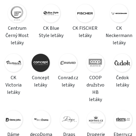
Centrum
CK Blue
CK FISCHER
CK
Černý Most
Style letáky
letáky
Neckermann
letáky
letáky
CK
Concept
Conrad.cz
COOP
Čedok
Victoria
letáky
letáky
družstvo
letáky
letáky
HB
letáky
Dáme
decoDoma
Draps
Drogerie
Eberry.cz