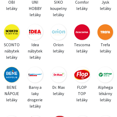
OBI
UNI
SIKO
Comfor
Jysk
letáky
HOBBY
koupelny
letáky
letáky
letáky
letáky
SCONTO
Idea
Orion
Tescoma
Trefa
nábytek
nábytek
letáky
letáky
letáky
letáky
letáky
BENE
Barvy a
Dr. Max
FLOP
Alphega
NÁPOJE
laky
letáky
TOP
lékárny
letáky
drogerie
letáky
letáky
letáky