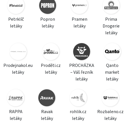
Petrklíč
Popron
Pramen
Prima
letáky
letáky
letáky
Drogerie
letáky
Prodejnakol.eu
Proděti.cz
PROCHÁZKA
Qanto
letáky
letáky
– Váš řezník
market
letáky
letáky
RAPPA
Ravak
rohlik.cz
Rozbaleno.cz
letáky
letáky
letáky
letáky