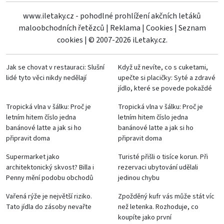
www.iletaky.cz - pohodlné prohlížení akčních letáků
maloobchodních řetězců
|
Reklama
|
Cookies
|
Seznam
cookies
|
© 2007-2026 iLetaky.cz.
Jak se chovat v restauraci: Slušní
Když už nevíte, co s cuketami,
lidé tyto věci nikdy nedělají
upečte si placičky: Syté a zdravé
jídlo, které se povede pokaždé
Tropická vlna v šálku: Proč je
Tropická vlna v šálku: Proč je
letním hitem číslo jedna
letním hitem číslo jedna
banánové latte a jak si ho
banánové latte a jak si ho
připravit doma
připravit doma
Supermarket jako
Turisté přišli o tisíce korun. Při
architektonický skvost? Billa i
rezervaci ubytování udělali
Penny mění podobu obchodů
jedinou chybu
Vařená rýže je největší riziko.
Zpožděný kufr vás může stát víc
Tato jídla do zásoby nevařte
než letenka. Rozhoduje, co
koupíte jako první