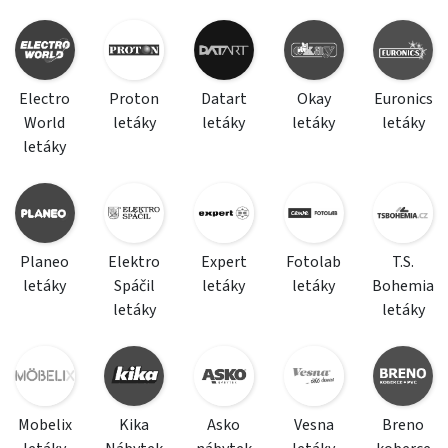
Electro
Proton
Datart
Okay
Euronics
World
letáky
letáky
letáky
letáky
letáky
Planeo
Elektro
Expert
Fotolab
T.S.
letáky
Spáčil
letáky
letáky
Bohemia
letáky
letáky
Mobelix
Kika
Asko
Vesna
Breno