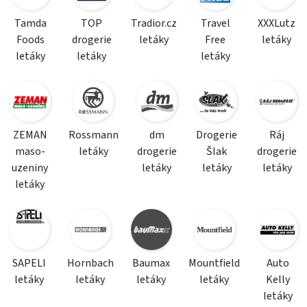
Tamda
TOP
Tradior.cz
Travel
XXXLutz
Foods
drogerie
letáky
Free
letáky
letáky
letáky
letáky
ZEMAN
Rossmann
dm
Drogerie
Ráj
maso-
letáky
drogerie
Šlak
drogerie
uzeniny
letáky
letáky
letáky
letáky
SAPELI
Hornbach
Baumax
Mountfield
Auto
letáky
letáky
letáky
letáky
Kelly
letáky