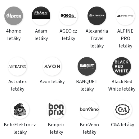
4home
Adam
AGEO.cz
Alexandria
ALPINE
letáky
letáky
letáky
Travel
PRO
letáky
letáky
Astratex
Avon letáky
BANQUET
Black Red
letáky
letáky
White letáky
BobrElektro.cz
Bonprix
BonVeno
C&A letáky
letáky
letáky
letáky