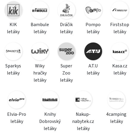
KIK
Bambule
Dráčik
Pompo
Firststop
letáky
letáky
letáky
letáky
letáky
Sparkys
Wiky
Super
A.T.U
Kasa.cz
letáky
hračky
Zoo
letáky
letáky
letáky
letáky
Elvia-Pro
Knihy
Nakup-
4camping
letáky
Dobrovský
nabytek.cz
letáky
letáky
letáky