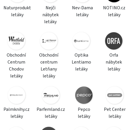
Naturprodukt
Nejči
Nev-Dama
NOTINO.cz
letáky
nábytek
letáky
letáky
letáky
Obchodní
Obchodní
Optika
Orfa
Centrum
centrum
Lentiamo
nábytek
Chodov
Letňany
letáky
letáky
letáky
letáky
Palmknihy.cz
Parfemland.cz
Pepco
Pet Center
letáky
letáky
letáky
letáky