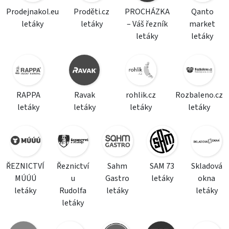
Prodejnakol.eu
Proděti.cz
PROCHÁZKA
Qanto
letáky
letáky
– Váš řezník
market
letáky
letáky
RAPPA
Ravak
rohlik.cz
Rozbaleno.cz
letáky
letáky
letáky
letáky
ŘEZNICTVÍ
Řeznictví
Sahm
SAM 73
Skladová
MÚÚÚ
u
Gastro
letáky
okna
letáky
Rudolfa
letáky
letáky
letáky