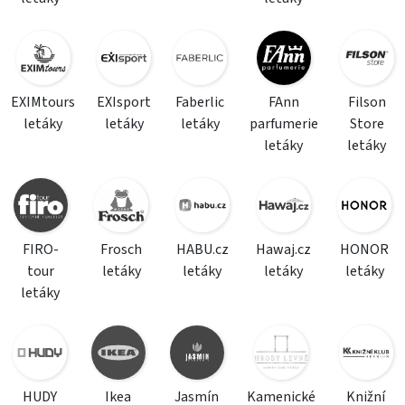
EXIMtours
EXIsport
Faberlic
FAnn
Filson
letáky
letáky
letáky
parfumerie
Store
letáky
letáky
FIRO-
Frosch
HABU.cz
Hawaj.cz
HONOR
tour
letáky
letáky
letáky
letáky
letáky
HUDY
Ikea
Jasmín
Kamenické
Knižní