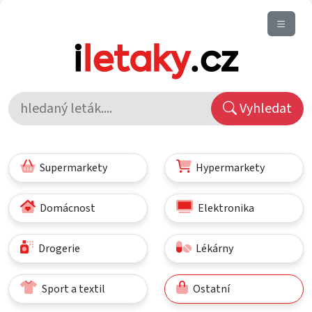
Vyhledat
Supermarkety
Hypermarkety
Domácnost
Elektronika
Drogerie
Lékárny
Sport a textil
Ostatní