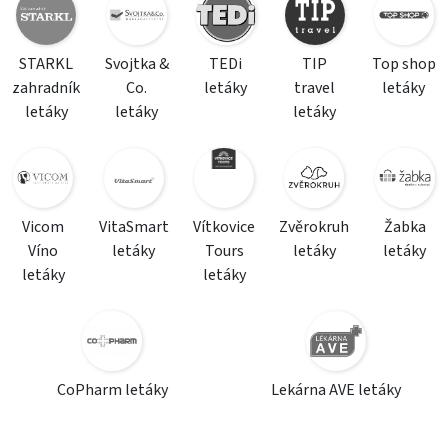
STARKL
Svojtka &
TEDi
TIP
Top shop
zahradník
Co.
letáky
travel
letáky
letáky
letáky
letáky
Vicom
VitaSmart
Vítkovice
Zvěrokruh
Žabka
Víno
letáky
Tours
letáky
letáky
letáky
letáky
CoPharm letáky
Lekárna AVE letáky