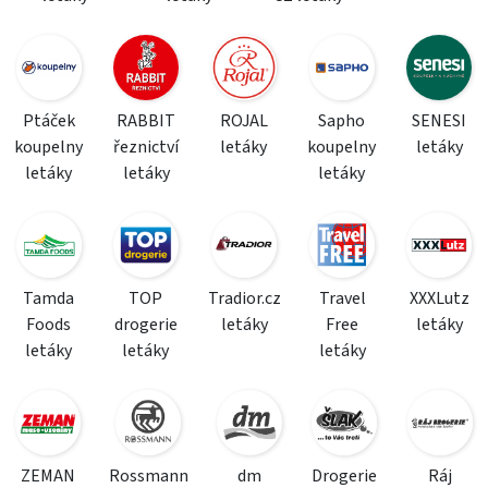
Ptáček
RABBIT
ROJAL
Sapho
SENESI
koupelny
řeznictví
letáky
koupelny
letáky
letáky
letáky
letáky
Tamda
TOP
Tradior.cz
Travel
XXXLutz
Foods
drogerie
letáky
Free
letáky
letáky
letáky
letáky
ZEMAN
Rossmann
dm
Drogerie
Ráj