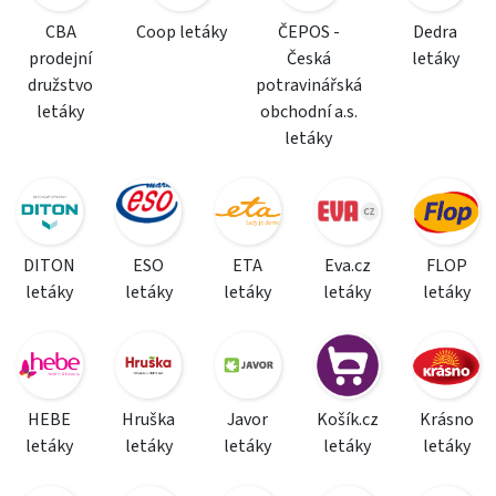
CBA
Coop letáky
ČEPOS -
Dedra
prodejní
Česká
letáky
družstvo
potravinářská
letáky
obchodní a.s.
letáky
DITON
ESO
ETA
Eva.cz
FLOP
letáky
letáky
letáky
letáky
letáky
HEBE
Hruška
Javor
Košík.cz
Krásno
letáky
letáky
letáky
letáky
letáky