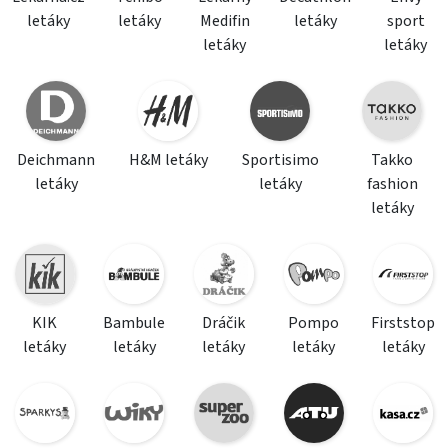
letáky
letáky
Medifin
letáky
sport
letáky
letáky
Deichmann
H&M letáky
Sportisimo
Takko
letáky
letáky
fashion
letáky
KIK
Bambule
Dráčik
Pompo
Firststop
letáky
letáky
letáky
letáky
letáky