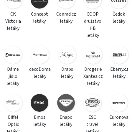
CK
Concept
Conrad.cz
COOP
Čedok
Victoria
letáky
letáky
družstvo
letáky
letáky
HB
letáky
Dáme
decoDoma
Draps
Drogerie
Eberry.cz
jídlo
letáky
letáky
Xantea.cz
letáky
letáky
letáky
Eiffel
Emos
Enapo
ESO
Euronova
Optic
letáky
letáky
travel
letáky
letáky
letáky