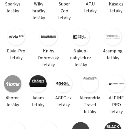
Sparkys
Wiky
Super
A.T.U
Kasa.cz
letáky
hračky
Zoo
letáky
letáky
letáky
letáky
Elvia-Pro
Knihy
Nakup-
4camping
letáky
Dobrovský
nabytek.cz
letáky
letáky
letáky
4home
Adam
AGEO.cz
Alexandria
ALPINE
letáky
letáky
letáky
Travel
PRO
letáky
letáky