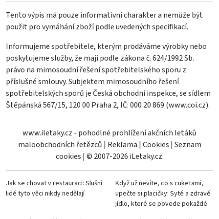
Tento výpis má pouze informativní charakter a nemůže být
použit pro vymáhání zboží podle uvedených specifikací.
Informujeme spotřebitele, kterým prodáváme výrobky nebo
poskytujeme služby, že mají podle zákona č. 624/1992 Sb.
právo na mimosoudní řešení spotřebitelského sporu z
příslušné smlouvy. Subjektem mimosoudního řešení
spotřebitelských sporů je Česká obchodní inspekce, se sídlem
Štěpánská 567/15, 120 00 Praha 2, IČ: 000 20 869 (
www.coi.cz
).
www.iletaky.cz - pohodlné prohlížení akčních letáků
maloobchodních řetězců
|
Reklama
|
Cookies
|
Seznam
cookies
|
© 2007-2026 iLetaky.cz.
Jak se chovat v restauraci: Slušní
Když už nevíte, co s cuketami,
lidé tyto věci nikdy nedělají
upečte si placičky: Syté a zdravé
jídlo, které se povede pokaždé