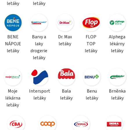
letáky
letáky
BENE
Barvy a
Dr. Max
FLOP
Alphega
NÁPOJE
laky
letáky
TOP
lékárny
letáky
drogerie
letáky
letáky
letáky
Moje
Intersport
Bala
Benu
Brněnka
lékárna
letáky
letáky
letáky
letáky
letáky