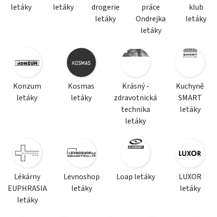
letáky
letáky
drogerie
práce
klub
letáky
Ondrejka
letáky
letáky
Konzum
Kosmas
Krásný -
Kuchyně
letáky
letáky
zdravotnická
SMART
technika
letáky
letáky
Lékárny
Levnoshop
Loap letáky
LUXOR
EUPHRASIA
letáky
letáky
letáky