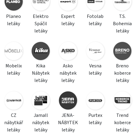
Planeo
Elektro
Expert
Fotolab
T.S.
letáky
Spáčil
letáky
letáky
Bohemia
letáky
letáky
Mobelix
Kika
Asko
Vesna
Breno
letáky
Nábytek
nábytek
letáky
koberce
letáky
letáky
letáky
CZ
Jamall
JENA-
Purtex
Trend
nábytkář
nábytek
NÁBYTEK
letáky
koberce
letáky
letáky
letáky
letáky