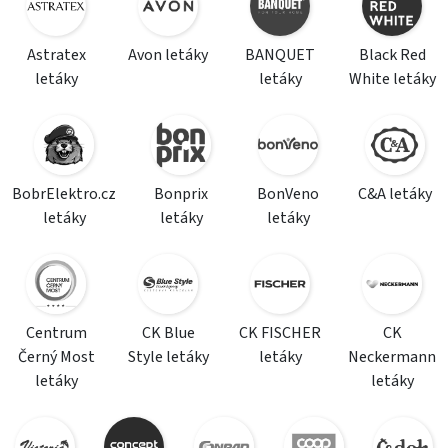
Astratex
Avon letáky
BANQUET
Black Red
letáky
letáky
White letáky
BobrElektro.cz
Bonprix
BonVeno
C&A letáky
letáky
letáky
letáky
Centrum
CK Blue
CK FISCHER
CK
Černý Most
Style letáky
letáky
Neckermann
letáky
letáky