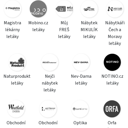
Magistra
Mobino.cz
Můj
Nábytek
Nábytkáři
lékárny
letáky
FREŠ
MIKULÍK
Čech a
letáky
letáky
letáky
Moravy
letáky
Naturprodukt
Nejči
Nev-Dama
NOTINO.cz
letáky
nábytek
letáky
letáky
letáky
Obchodní
Obchodní
Optika
Orfa