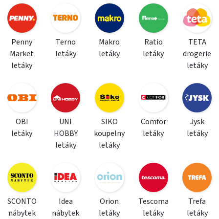
Penny
Terno
Makro
Ratio
TETA
Market
letáky
letáky
letáky
drogerie
letáky
letáky
OBI
UNI
SIKO
Comfor
Jysk
letáky
HOBBY
koupelny
letáky
letáky
letáky
letáky
SCONTO
Idea
Orion
Tescoma
Trefa
nábytek
nábytek
letáky
letáky
letáky