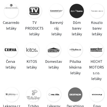
Casarredo
TV
Barevný
Dům
Kouzlo
letáky
PRODUCTS
ráj
barev
barev
letáky
letáky
letáky
letáky
Červa
KITOS
Domestav
Pilulka
HECHT
letáky
letáky
letáky
lékárna
MOTORS
letáky
s.r.o.
letáky
Lekarna.cz
Tchibo
Lékarny
Decathlon
Envy