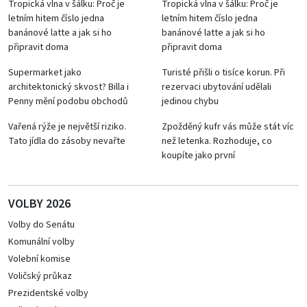
Tropická vlna v šálku: Proč je
Tropická vlna v šálku: Proč je
letním hitem číslo jedna
letním hitem číslo jedna
banánové latte a jak si ho
banánové latte a jak si ho
připravit doma
připravit doma
Supermarket jako
Turisté přišli o tisíce korun. Při
architektonický skvost? Billa i
rezervaci ubytování udělali
Penny mění podobu obchodů
jedinou chybu
Vařená rýže je největší riziko.
Zpožděný kufr vás může stát víc
Tato jídla do zásoby nevařte
než letenka. Rozhoduje, co
koupíte jako první
VOLBY 2026
Volby do Senátu
Komunální volby
Volební komise
Voličský průkaz
Prezidentské volby