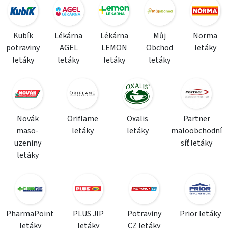
Kubík
Lékárna
Lékárna
Můj
Norma
potraviny
AGEL
LEMON
Obchod
letáky
letáky
letáky
letáky
letáky
Novák
Oriflame
Oxalis
Partner
maso-
letáky
letáky
maloobchodní
uzeniny
síť letáky
letáky
PharmaPoint
PLUS JIP
Potraviny
Prior letáky
letáky
letáky
CZ letáky