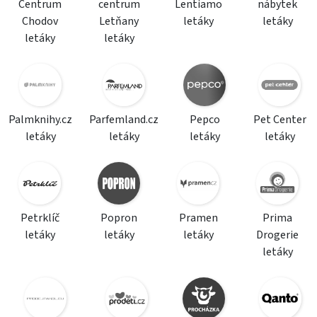
Centrum
centrum
Lentiamo
nábytek
Chodov
Letňany
letáky
letáky
letáky
letáky
Palmknihy.cz
Parfemland.cz
Pepco
Pet Center
letáky
letáky
letáky
letáky
Petrklíč
Popron
Pramen
Prima
letáky
letáky
letáky
Drogerie
letáky