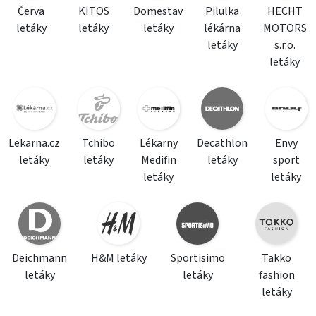
Červa
KITOS
Domestav
Pilulka
HECHT
letáky
letáky
letáky
lékárna
MOTORS
letáky
s.r.o.
letáky
Lekarna.cz
Tchibo
Lékarny
Decathlon
Envy
letáky
letáky
Medifin
letáky
sport
letáky
letáky
Deichmann
H&M letáky
Sportisimo
Takko
letáky
letáky
fashion
letáky