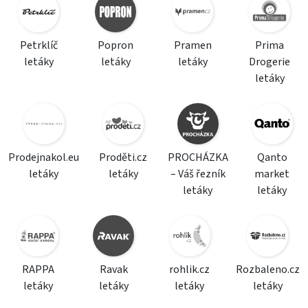
Petrklíč
Popron
Pramen
Prima
letáky
letáky
letáky
Drogerie
letáky
Prodejnakol.eu
Proděti.cz
PROCHÁZKA
Qanto
letáky
letáky
– Váš řezník
market
letáky
letáky
RAPPA
Ravak
rohlik.cz
Rozbaleno.cz
letáky
letáky
letáky
letáky