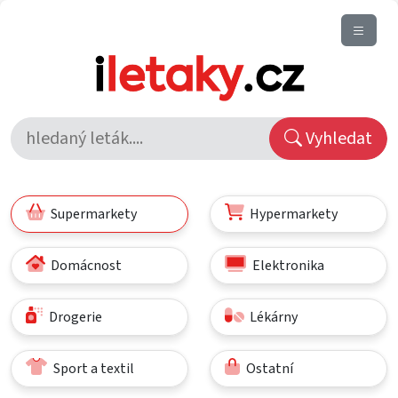
Vyhledat
Supermarkety
Hypermarkety
Domácnost
Elektronika
Drogerie
Lékárny
Sport a textil
Ostatní