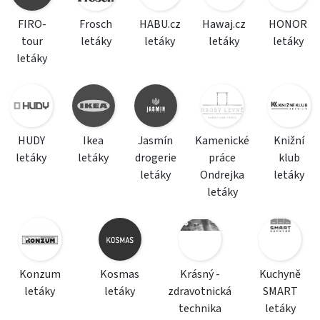
FIRO-
Frosch
HABU.cz
Hawaj.cz
HONOR
tour
letáky
letáky
letáky
letáky
letáky
HUDY
Ikea
Jasmín
Kamenické
Knižní
letáky
letáky
drogerie
práce
klub
letáky
Ondrejka
letáky
letáky
Konzum
Kosmas
Krásný -
Kuchyně
letáky
letáky
zdravotnická
SMART
technika
letáky