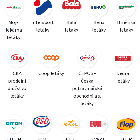
Moje
Intersport
Bala
Benu
Brněnka
lékárna
letáky
letáky
letáky
letáky
letáky
CBA
Coop letáky
ČEPOS -
Dedra
prodejní
Česká
letáky
družstvo
potravinářská
letáky
obchodní a.s.
letáky
DITON
ESO
ETA
Eva.cz
FLOP