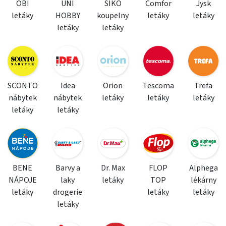
OBI
UNI
SIKO
Comfor
Jysk
letáky
HOBBY
koupelny
letáky
letáky
letáky
letáky
SCONTO
Idea
Orion
Tescoma
Trefa
nábytek
nábytek
letáky
letáky
letáky
letáky
letáky
BENE
Barvy a
Dr. Max
FLOP
Alphega
NÁPOJE
laky
letáky
TOP
lékárny
letáky
drogerie
letáky
letáky
letáky