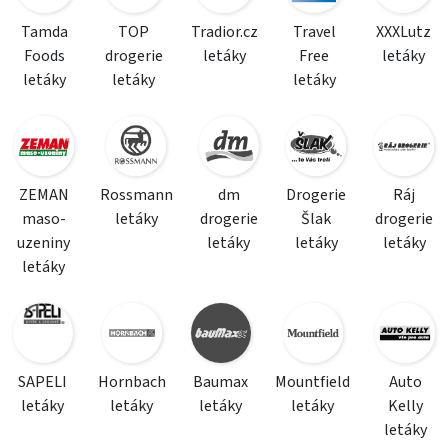
Tamda
TOP
Tradior.cz
Travel
XXXLutz
Foods
drogerie
letáky
Free
letáky
letáky
letáky
letáky
ZEMAN
Rossmann
dm
Drogerie
Ráj
maso-
letáky
drogerie
Šlak
drogerie
uzeniny
letáky
letáky
letáky
letáky
SAPELI
Hornbach
Baumax
Mountfield
Auto
letáky
letáky
letáky
letáky
Kelly
letáky