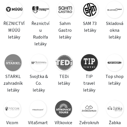
ŘEZNICTVÍ
Řeznictví
Sahm
SAM 73
Skladová
MÚÚÚ
u
Gastro
letáky
okna
letáky
Rudolfa
letáky
letáky
letáky
STARKL
Svojtka &
TEDi
TIP
Top shop
zahradník
Co.
letáky
travel
letáky
letáky
letáky
letáky
Vicom
VitaSmart
Vítkovice
Zvěrokruh
Žabka