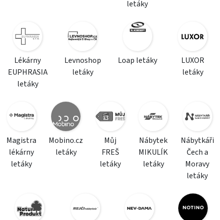
letáky
Lékárny
Levnoshop
Loap letáky
LUXOR
EUPHRASIA
letáky
letáky
letáky
Magistra
Mobino.cz
Můj
Nábytek
Nábytkáři
lékárny
letáky
FREŠ
MIKULÍK
Čech a
letáky
letáky
letáky
Moravy
letáky