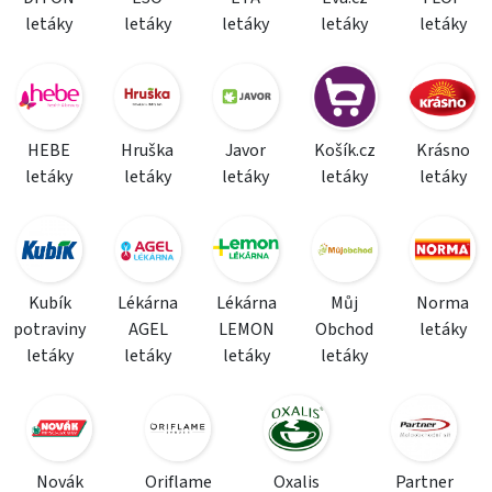
letáky
letáky
letáky
letáky
letáky
HEBE
Hruška
Javor
Košík.cz
Krásno
letáky
letáky
letáky
letáky
letáky
Kubík
Lékárna
Lékárna
Můj
Norma
potraviny
AGEL
LEMON
Obchod
letáky
letáky
letáky
letáky
letáky
Novák
Oriflame
Oxalis
Partner