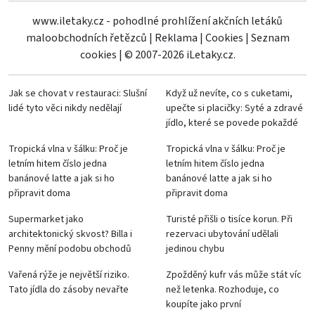
www.iletaky.cz - pohodlné prohlížení akčních letáků
maloobchodních řetězců
|
Reklama
|
Cookies
|
Seznam
cookies
|
© 2007-2026 iLetaky.cz.
Jak se chovat v restauraci: Slušní
Když už nevíte, co s cuketami,
lidé tyto věci nikdy nedělají
upečte si placičky: Syté a zdravé
jídlo, které se povede pokaždé
Tropická vlna v šálku: Proč je
Tropická vlna v šálku: Proč je
letním hitem číslo jedna
letním hitem číslo jedna
banánové latte a jak si ho
banánové latte a jak si ho
připravit doma
připravit doma
Supermarket jako
Turisté přišli o tisíce korun. Při
architektonický skvost? Billa i
rezervaci ubytování udělali
Penny mění podobu obchodů
jedinou chybu
Vařená rýže je největší riziko.
Zpožděný kufr vás může stát víc
Tato jídla do zásoby nevařte
než letenka. Rozhoduje, co
koupíte jako první