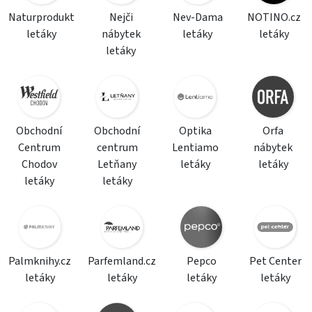
Naturprodukt
Nejči
Nev-Dama
NOTINO.cz
letáky
nábytek
letáky
letáky
letáky
Obchodní
Obchodní
Optika
Orfa
Centrum
centrum
Lentiamo
nábytek
Chodov
Letňany
letáky
letáky
letáky
letáky
Palmknihy.cz
Parfemland.cz
Pepco
Pet Center
letáky
letáky
letáky
letáky