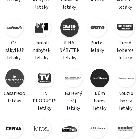
letáky
letáky
letáky
CZ
Jamall
JENA-
Purtex
Trend
nábytkář
nábytek
NÁBYTEK
letáky
koberce
letáky
letáky
letáky
letáky
Casarredo
TV
Barevný
Dům
Kouzlo
letáky
PRODUCTS
ráj
barev
barev
letáky
letáky
letáky
letáky