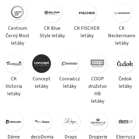
Centrum
CK Blue
CK FISCHER
CK
Černý Most
Style letáky
letáky
Neckermann
letáky
letáky
CK
Concept
Conrad.cz
COOP
Čedok
Victoria
letáky
letáky
družstvo
letáky
letáky
HB
letáky
Dáme
decoDoma
Draps
Drogerie
Eberry.cz