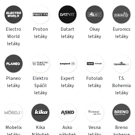
Electro
Proton
Datart
Okay
Euronics
World
letáky
letáky
letáky
letáky
letáky
Planeo
Elektro
Expert
Fotolab
T.S.
letáky
Spáčil
letáky
letáky
Bohemia
letáky
letáky
Mobelix
Kika
Asko
Vesna
Breno
letáky
Nábytek
nábytek
letáky
koberce