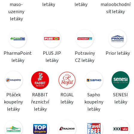
maso-
letáky
letáky
maloobchodní
uzeniny
síť letáky
letáky
PharmaPoint
PLUS JIP
Potraviny
Prior letáky
letáky
letáky
CZ letáky
Ptáček
RABBIT
ROJAL
Sapho
SENESI
koupelny
řeznictví
letáky
koupelny
letáky
letáky
letáky
letáky