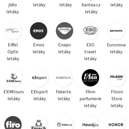
jídlo
letáky
letáky
Xantea.cz
letáky
letáky
letáky
Eiffel
Emos
Enapo
ESO
Euronova
Optic
letáky
letáky
travel
letáky
letáky
letáky
EXIMtours
EXIsport
Faberlic
FAnn
Filson
letáky
letáky
letáky
parfumerie
Store
letáky
letáky