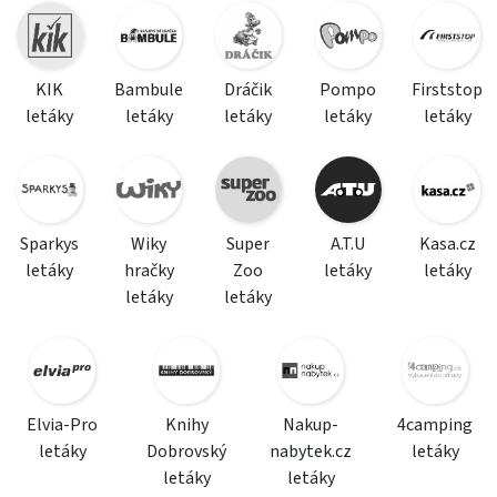
KIK
Bambule
Dráčik
Pompo
Firststop
letáky
letáky
letáky
letáky
letáky
Sparkys
Wiky
Super
A.T.U
Kasa.cz
letáky
hračky
Zoo
letáky
letáky
letáky
letáky
Elvia-Pro
Knihy
Nakup-
4camping
letáky
Dobrovský
nabytek.cz
letáky
letáky
letáky