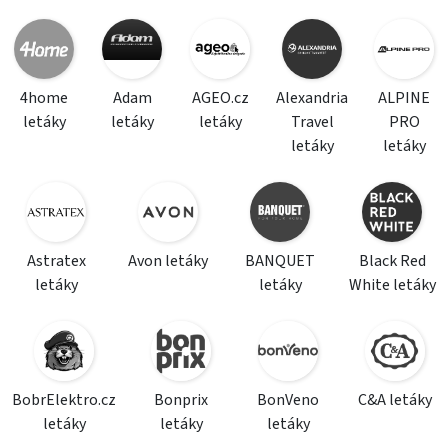
4home
Adam
AGEO.cz
Alexandria
ALPINE
letáky
letáky
letáky
Travel
PRO
letáky
letáky
Astratex
Avon letáky
BANQUET
Black Red
letáky
letáky
White letáky
BobrElektro.cz
Bonprix
BonVeno
C&A letáky
letáky
letáky
letáky