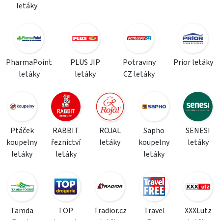
letáky
PharmaPoint
PLUS JIP
Potraviny
Prior letáky
letáky
letáky
CZ letáky
Ptáček
RABBIT
ROJAL
Sapho
SENESI
koupelny
řeznictví
letáky
koupelny
letáky
letáky
letáky
letáky
Tamda
TOP
Tradior.cz
Travel
XXXLutz