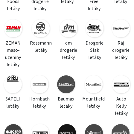
Foods
drogerie
letáky
Free
letáky
letáky
letáky
letáky
ZEMAN
Rossmann
dm
Drogerie
Ráj
maso-
letáky
drogerie
Šlak
drogerie
uzeniny
letáky
letáky
letáky
letáky
SAPELI
Hornbach
Baumax
Mountfield
Auto
letáky
letáky
letáky
letáky
Kelly
letáky