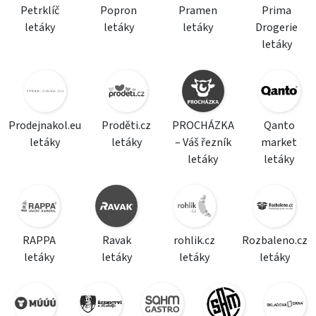
Petrklíč
Popron
Pramen
Prima
letáky
letáky
letáky
Drogerie
letáky
Prodejnakol.eu
Proděti.cz
PROCHÁZKA
Qanto
letáky
letáky
– Váš řezník
market
letáky
letáky
RAPPA
Ravak
rohlik.cz
Rozbaleno.cz
letáky
letáky
letáky
letáky