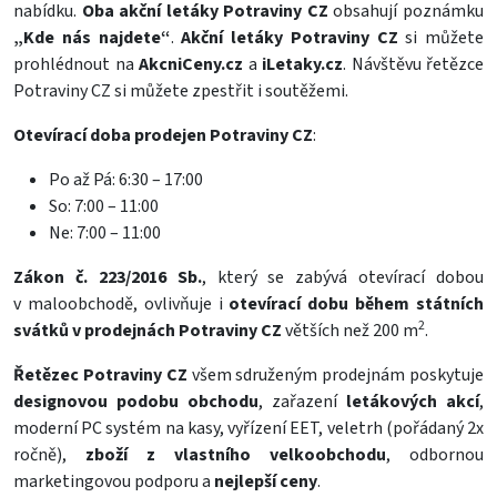
nabídku.
Oba akční letáky Potraviny CZ
obsahují poznámku
„Kde nás najdete“
.
Akční letáky Potraviny CZ
si můžete
prohlédnout na
AkcniCeny.cz
a
iLetaky.cz
. Návštěvu řetězce
Potraviny CZ si můžete zpestřit i soutěžemi.
Otevírací doba prodejen Potraviny CZ
:
Po až Pá: 6:30 – 17:00
So: 7:00 – 11:00
Ne: 7:00 – 11:00
Zákon č. 223/2016 Sb.
, který se zabývá otevírací dobou
v maloobchodě, ovlivňuje i
otevírací dobu během státních
2
svátků v prodejnách Potraviny CZ
větších než 200 m
.
Řetězec Potraviny CZ
všem sdruženým prodejnám poskytuje
designovou podobu obchodu
, zařazení
letákových akcí
,
moderní PC systém na kasy, vyřízení EET, veletrh (pořádaný 2x
ročně),
zboží z vlastního velkoobchodu
, odbornou
marketingovou podporu a
nejlepší ceny
.