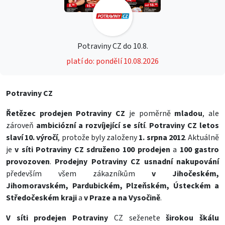
Potraviny CZ do 10.8.
platí do: pondělí 10.08.2026
Potraviny CZ
Řetězec prodejen Potraviny CZ
je poměrně
mladou
, ale
zároveň
ambiciózní a rozvíjející se sítí
.
Potraviny CZ letos
slaví 10. výročí
, protože byly založeny
1. srpna 2012
. Aktuálně
je
v síti Potraviny CZ
sdruženo 100 prodejen
a
100 gastro
provozoven
.
Prodejny Potraviny CZ usnadní nakupování
především všem zákazníkům
v Jihočeském,
Jihomoravském, Pardubickém, Plzeňském, Ústeckém
a
Středočeském kraji
a
v Praze a na Vysočině
.
V síti prodejen Potraviny
CZ seženete
širokou škálu