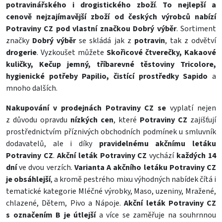
potravinářského i drogistického zboží
.
To nejlepší a
cenově nejzajímavější zboží od českých výrobců nabízí
Potraviny CZ pod vlastní značkou Dobrý výběr
. Sortiment
značky
Dobrý výběr
se skládá jak z
potravin
, tak z odvětví
drogerie
. Vyzkoušet můžete
Skořicové čtverečky, Kakaové
kuličky, Kečup jemný, tříbarevné těstoviny Tricolore,
hygienické potřeby Papilio, čistící prostředky Sapido
a
mnoho dalších.
Nakupování v prodejnách Potraviny CZ se
vyplatí nejen
z důvodu opravdu
nízkých cen
, které
Potraviny CZ
zajišťují
prostřednictvím příznivých obchodních podmínek u smluvník
dodavatelů, ale i díky
pravidelnému akčnímu letáku
Potraviny CZ
.
Akční leták Potraviny CZ
vychází
každých 14
dní
ve dvou verzích.
Varianta A akčního letáku Potraviny CZ
je obsáhlejší
, a kromě pestrého mixu výhodných nabídek čítá i
tematické kategorie Mléčné výrobky, Maso, uzeniny, Mražené,
chlazené, Dětem, Pivo a Nápoje.
Akční leták Potraviny CZ
s označením B je útlejší
a více se zaměřuje na souhrnnou