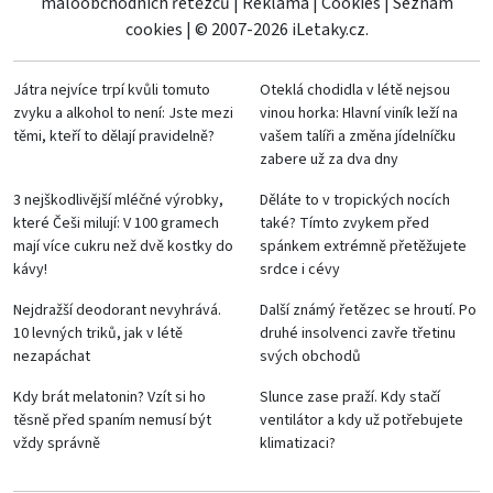
maloobchodních řetězců
|
Reklama
|
Cookies
|
Seznam
cookies
|
© 2007-2026 iLetaky.cz.
Játra nejvíce trpí kvůli tomuto
Oteklá chodidla v létě nejsou
zvyku a alkohol to není: Jste mezi
vinou horka: Hlavní viník leží na
těmi, kteří to dělají pravidelně?
vašem talíři a změna jídelníčku
zabere už za dva dny
3 nejškodlivější mléčné výrobky,
Děláte to v tropických nocích
které Češi milují: V 100 gramech
také? Tímto zvykem před
mají více cukru než dvě kostky do
spánkem extrémně přetěžujete
kávy!
srdce i cévy
Nejdražší deodorant nevyhrává.
Další známý řetězec se hroutí. Po
10 levných triků, jak v létě
druhé insolvenci zavře třetinu
nezapáchat
svých obchodů
Kdy brát melatonin? Vzít si ho
Slunce zase praží. Kdy stačí
těsně před spaním nemusí být
ventilátor a kdy už potřebujete
vždy správně
klimatizaci?