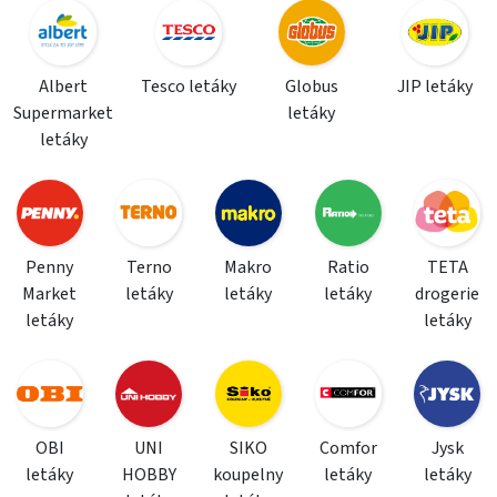
Albert
Tesco letáky
Globus
JIP letáky
Supermarket
letáky
letáky
Penny
Terno
Makro
Ratio
TETA
Market
letáky
letáky
letáky
drogerie
letáky
letáky
OBI
UNI
SIKO
Comfor
Jysk
letáky
HOBBY
koupelny
letáky
letáky