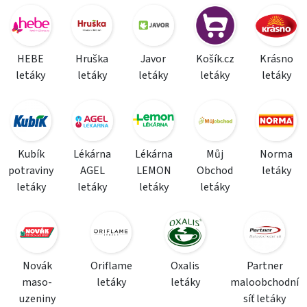
HEBE
Hruška
Javor
Košík.cz
Krásno
letáky
letáky
letáky
letáky
letáky
Kubík
Lékárna
Lékárna
Můj
Norma
potraviny
AGEL
LEMON
Obchod
letáky
letáky
letáky
letáky
letáky
Novák
Oriflame
Oxalis
Partner
maso-
letáky
letáky
maloobchodní
uzeniny
síť letáky