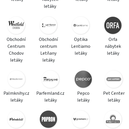
letáky
Obchodní
Obchodní
Optika
Orfa
Centrum
centrum
Lentiamo
nábytek
Chodov
Letňany
letáky
letáky
letáky
letáky
Palmknihy.cz
Parfemland.cz
Pepco
Pet Center
letáky
letáky
letáky
letáky