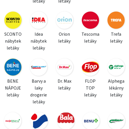
letáky
letáky
SCONTO
Idea
Orion
Tescoma
Trefa
nábytek
nábytek
letáky
letáky
letáky
letáky
letáky
BENE
Barvy a
Dr. Max
FLOP
Alphega
NÁPOJE
laky
letáky
TOP
lékárny
letáky
drogerie
letáky
letáky
letáky