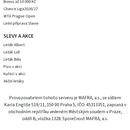
Bonus až 10 000 Kč
Chance Liga2026/27
WTA Prague Open
Letní příprava Slavie
SLEVY A AKCE
Leták Albert
Leták Lidl
Leták Billa
Pivo v akci
Kuřecí v akci
Akční letáky
Provozovatelem tohoto serveru je MAFRA, a.s., se sídlem
Karla Engliše 519/11, 150 00 Praha 5, IČO: 45313351, zapsaná v
obchodním rejstříku vedeném Městským soudem v Praze,
oddíl B, vložka 1328. Společnost MAFRA, a.s.