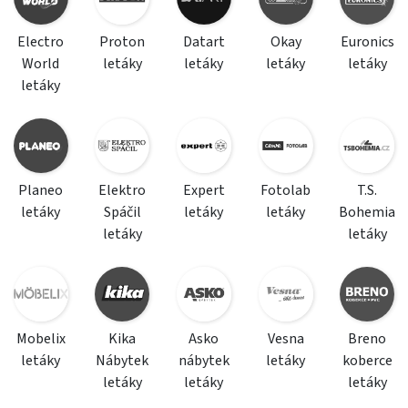
Electro
Proton
Datart
Okay
Euronics
World
letáky
letáky
letáky
letáky
letáky
Planeo
Elektro
Expert
Fotolab
T.S.
letáky
Spáčil
letáky
letáky
Bohemia
letáky
letáky
Mobelix
Kika
Asko
Vesna
Breno
letáky
Nábytek
nábytek
letáky
koberce
letáky
letáky
letáky