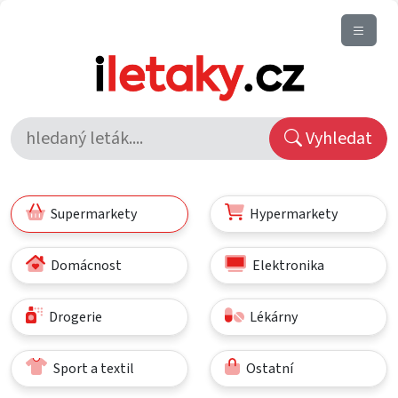
Vyhledat
Supermarkety
Hypermarkety
Domácnost
Elektronika
Drogerie
Lékárny
Sport a textil
Ostatní