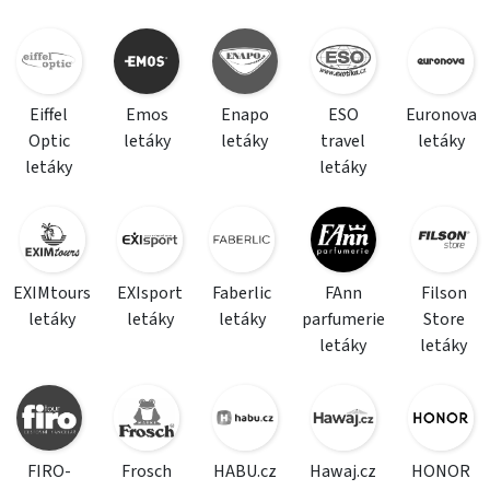
Eiffel
Emos
Enapo
ESO
Euronova
Optic
letáky
letáky
travel
letáky
letáky
letáky
EXIMtours
EXIsport
Faberlic
FAnn
Filson
letáky
letáky
letáky
parfumerie
Store
letáky
letáky
FIRO-
Frosch
HABU.cz
Hawaj.cz
HONOR