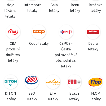
Moje
Intersport
Bala
Benu
Brněnka
lékárna
letáky
letáky
letáky
letáky
letáky
CBA
Coop letáky
ČEPOS -
Dedra
prodejní
Česká
letáky
družstvo
potravinářská
letáky
obchodní a.s.
letáky
DITON
ESO
ETA
Eva.cz
FLOP
letáky
letáky
letáky
letáky
letáky