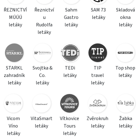
ŘEZNICTVÍ
Řeznictví
Sahm
SAM 73
Skladová
MÚÚÚ
u
Gastro
letáky
okna
letáky
Rudolfa
letáky
letáky
letáky
STARKL
Svojtka &
TEDi
TIP
Top shop
zahradník
Co.
letáky
travel
letáky
letáky
letáky
letáky
Vicom
VitaSmart
Vítkovice
Zvěrokruh
Žabka
Víno
letáky
Tours
letáky
letáky
letáky
letáky