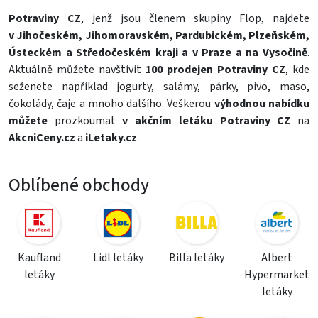
Potraviny CZ
, jenž jsou členem skupiny Flop, najdete
v Jihočeském, Jihomoravském, Pardubickém, Plzeňském,
Ústeckém a Středočeském kraji a v Praze a na Vysočině
.
Aktuálně můžete navštívit
100 prodejen Potraviny CZ
, kde
seženete například
jogurty
,
salámy
,
párky
,
pivo
,
maso
,
čokolády
,
čaje
a mnoho dalšího. Veškerou
výhodnou nabídku
můžete
prozkoumat
v akčním letáku Potraviny CZ
na
AkcniCeny.cz
a
iLetaky.cz
.
Oblíbené obchody
Kaufland
Lidl letáky
Billa letáky
Albert
letáky
Hypermarket
letáky