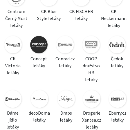
Centrum
CK Blue
CK FISCHER
CK
Černý Most
Style letáky
letáky
Neckermann
letáky
letáky
CK
Concept
Conrad.cz
COOP
Čedok
Victoria
letáky
letáky
družstvo
letáky
letáky
HB
letáky
Dáme
decoDoma
Draps
Drogerie
Eberry.cz
jídlo
letáky
letáky
Xantea.cz
letáky
letáky
letáky