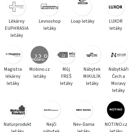
Lékárny
Levnoshop
Loap letáky
LUXOR
EUPHRASIA
letáky
letáky
letáky
Magistra
Mobino.cz
Můj
Nábytek
Nábytkáři
lékárny
letáky
FREŠ
MIKULÍK
Čech a
letáky
letáky
letáky
Moravy
letáky
Naturprodukt
Nejči
Nev-Dama
NOTINO.cz
letáky
nábytek
letáky
letáky