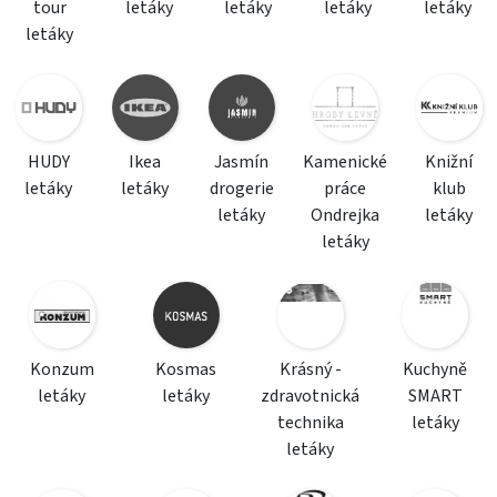
tour
letáky
letáky
letáky
letáky
letáky
HUDY
Ikea
Jasmín
Kamenické
Knižní
letáky
letáky
drogerie
práce
klub
letáky
Ondrejka
letáky
letáky
Konzum
Kosmas
Krásný -
Kuchyně
letáky
letáky
zdravotnická
SMART
technika
letáky
letáky