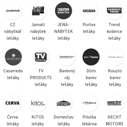
CZ
Jamall
JENA-
Purtex
Trend
nábytkář
nábytek
NÁBYTEK
letáky
koberce
letáky
letáky
letáky
letáky
Casarredo
TV
Barevný
Dům
Kouzlo
letáky
PRODUCTS
ráj
barev
barev
letáky
letáky
letáky
letáky
Červa
KITOS
Domestav
Pilulka
HECHT
letáky
letáky
letáky
lékárna
MOTORS