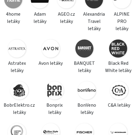
4home
Adam
AGEO.cz
Alexandria
ALPINE
letáky
letáky
letáky
Travel
PRO
letáky
letáky
Astratex
Avon letáky
BANQUET
Black Red
letáky
letáky
White letáky
BobrElektro.cz
Bonprix
BonVeno
C&A letáky
letáky
letáky
letáky