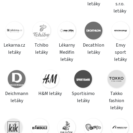
letáky
s.r.o.
letáky
Lekarna.cz
Tchibo
Lékarny
Decathlon
Envy
letáky
letáky
Medifin
letáky
sport
letáky
letáky
Deichmann
H&M letáky
Sportisimo
Takko
letáky
letáky
fashion
letáky