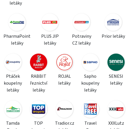
letáky
PharmaPoint
PLUS JIP
Potraviny
Prior letáky
letáky
letáky
CZ letáky
Ptáček
RABBIT
ROJAL
Sapho
SENESI
koupelny
řeznictví
letáky
koupelny
letáky
letáky
letáky
letáky
Tamda
TOP
Tradior.cz
Travel
XXXLutz