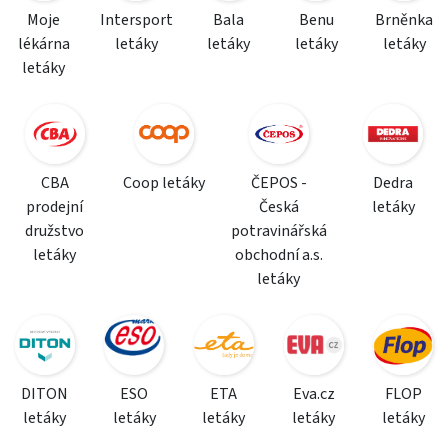
Moje
Intersport
Bala
Benu
Brněnka
lékárna
letáky
letáky
letáky
letáky
letáky
CBA
Coop letáky
ČEPOS -
Dedra
prodejní
Česká
letáky
družstvo
potravinářská
letáky
obchodní a.s.
letáky
DITON
ESO
ETA
Eva.cz
FLOP
letáky
letáky
letáky
letáky
letáky