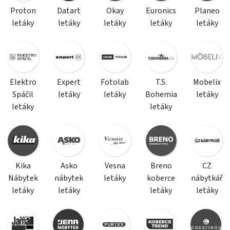
Proton
Datart
Okay
Euronics
Planeo
letáky
letáky
letáky
letáky
letáky
Elektro
Expert
Fotolab
T.S.
Mobelix
Spáčil
letáky
letáky
Bohemia
letáky
letáky
letáky
Kika
Asko
Vesna
Breno
CZ
Nábytek
nábytek
letáky
koberce
nábytkář
letáky
letáky
letáky
letáky