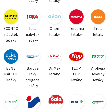
letáky
letáky
SCONTO
Idea
Orion
Tescoma
Trefa
nábytek
nábytek
letáky
letáky
letáky
letáky
letáky
BENE
Barvy a
Dr. Max
FLOP
Alphega
NÁPOJE
laky
letáky
TOP
lékárny
letáky
drogerie
letáky
letáky
letáky