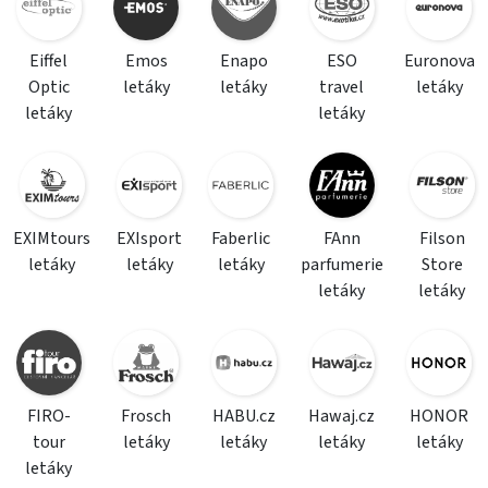
Eiffel
Emos
Enapo
ESO
Euronova
Optic
letáky
letáky
travel
letáky
letáky
letáky
EXIMtours
EXIsport
Faberlic
FAnn
Filson
letáky
letáky
letáky
parfumerie
Store
letáky
letáky
FIRO-
Frosch
HABU.cz
Hawaj.cz
HONOR
tour
letáky
letáky
letáky
letáky
letáky