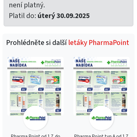
není platný.
Platil do:
úterý 30.09.2025
Prohlédněte si další
letáky PharmaPoint
Pharma Point od 1.7. do
Pharma Point typ A od 1.7.