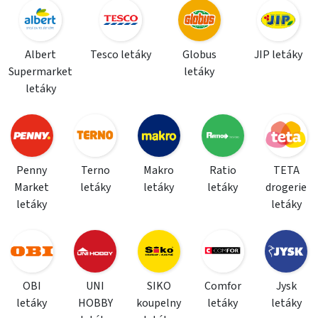
Albert
Tesco letáky
Globus
JIP letáky
Supermarket
letáky
letáky
Penny
Terno
Makro
Ratio
TETA
Market
letáky
letáky
letáky
drogerie
letáky
letáky
OBI
UNI
SIKO
Comfor
Jysk
letáky
HOBBY
koupelny
letáky
letáky