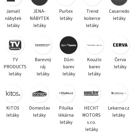
Jamall
JENA-
Purtex
Trend
Casarredo
nábytek
NÁBYTEK
letáky
koberce
letáky
letáky
letáky
letáky
TV
Barevný
Dům
Kouzlo
Červa
PRODUCTS
ráj
barev
barev
letáky
letáky
letáky
letáky
letáky
KITOS
Domestav
Pilulka
HECHT
Lekarna.cz
letáky
letáky
lékárna
MOTORS
letáky
letáky
s.r.o.
letáky