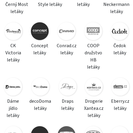
Černý Most
Style letáky
letáky
Neckermann
letáky
letáky
CK
Concept
Conrad.cz
COOP
Čedok
Victoria
letáky
letáky
družstvo
letáky
letáky
HB
letáky
Dáme
decoDoma
Draps
Drogerie
Eberry.cz
jídlo
letáky
letáky
Xantea.cz
letáky
letáky
letáky