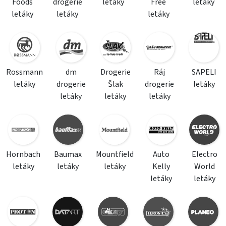
Foods
drogerie
letáky
Free
letáky
letáky
letáky
letáky
Rossmann
dm
Drogerie
Ráj
SAPELI
letáky
drogerie
Šlak
drogerie
letáky
letáky
letáky
letáky
Hornbach
Baumax
Mountfield
Auto
Electro
letáky
letáky
letáky
Kelly
World
letáky
letáky