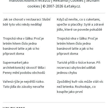
maloobchodních řetězců
|
Reklama
|
Cookies
|
Seznam
cookies
|
© 2007-2026 iLetaky.cz.
Jak se chovat v restauraci: Slušní
Když už nevíte, co s cuketami,
lidé tyto věci nikdy nedělají
upečte si placičky: Syté a zdravé
jídlo, které se povede pokaždé
Tropická vlna v šálku: Proč je
Tropická vlna v šálku: Proč je
letním hitem číslo jedna
letním hitem číslo jedna
banánové latte a jak si ho
banánové latte a jak si ho
připravit doma
připravit doma
Supermarket jako
Turisté přišli o tisíce korun. Při
architektonický skvost? Billa i
rezervaci ubytování udělali
Penny mění podobu obchodů
jedinou chybu
Vařená rýže je největší riziko.
Zpožděný kufr vás může stát víc
Tato jídla do zásoby nevařte
než letenka. Rozhoduje, co
koupíte jako první