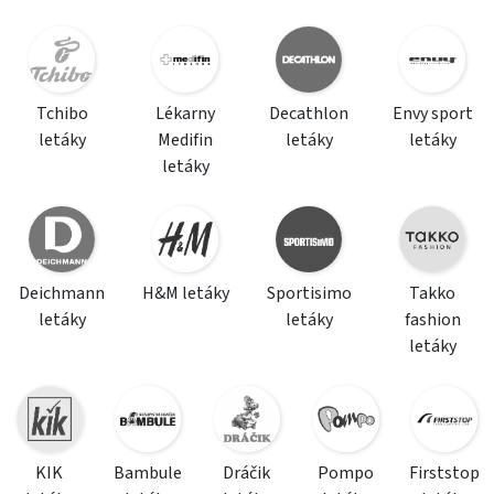
Tchibo
Lékarny
Decathlon
Envy sport
letáky
Medifin
letáky
letáky
letáky
Deichmann
H&M letáky
Sportisimo
Takko
letáky
letáky
fashion
letáky
KIK
Bambule
Dráčik
Pompo
Firststop