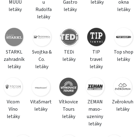
MÚÚÚ
u
Gastro
letáky
okna
letáky
Rudolfa
letáky
letáky
letáky
STARKL
Svojtka &
TEDi
TIP
Top shop
zahradník
Co.
letáky
travel
letáky
letáky
letáky
letáky
Vicom
VitaSmart
Vítkovice
ZEMAN
Zvěrokruh
Víno
letáky
Tours
maso-
letáky
letáky
letáky
uzeniny
letáky