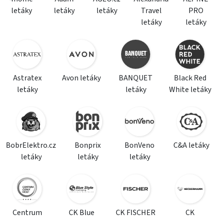
letáky
letáky
letáky
Travel
PRO
letáky
letáky
Astratex
Avon letáky
BANQUET
Black Red
letáky
letáky
White letáky
BobrElektro.cz
Bonprix
BonVeno
C&A letáky
letáky
letáky
letáky
Centrum
CK Blue
CK FISCHER
CK