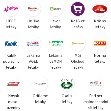
HEBE
Hruška
Javor
Košík.cz
Krásno
letáky
letáky
letáky
letáky
letáky
Kubík
Lékárna
Lékárna
Můj
Norma
potraviny
AGEL
LEMON
Obchod
letáky
letáky
letáky
letáky
letáky
Novák
Oriflame
Oxalis
Partner
maso-
letáky
letáky
maloobchodní
uzeniny
síť letáky