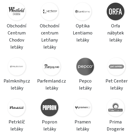
Obchodní
Obchodní
Optika
Orfa
Centrum
centrum
Lentiamo
nábytek
Chodov
Letňany
letáky
letáky
letáky
letáky
Palmknihy.cz
Parfemland.cz
Pepco
Pet Center
letáky
letáky
letáky
letáky
Petrklíč
Popron
Pramen
Prima
letáky
letáky
letáky
Drogerie