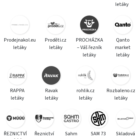
letáky
Prodejnakol.eu
Proděti.cz
PROCHÁZKA
Qanto
letáky
letáky
– Váš řezník
market
letáky
letáky
RAPPA
Ravak
rohlik.cz
Rozbaleno.cz
letáky
letáky
letáky
letáky
ŘEZNICTVÍ
Řeznictví
Sahm
SAM 73
Skladová