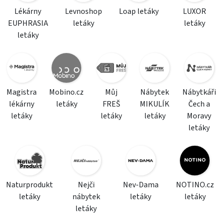
Lékárny
Levnoshop
Loap letáky
LUXOR
EUPHRASIA
letáky
letáky
letáky
Magistra
Mobino.cz
Můj
Nábytek
Nábytkáři
lékárny
letáky
FREŠ
MIKULÍK
Čech a
letáky
letáky
letáky
Moravy
letáky
Naturprodukt
Nejči
Nev-Dama
NOTINO.cz
letáky
nábytek
letáky
letáky
letáky