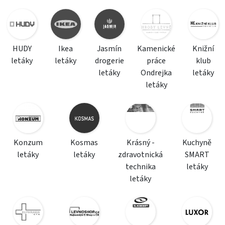
HUDY
Ikea
Jasmín
Kamenické
Knižní
letáky
letáky
drogerie
práce
klub
letáky
Ondrejka
letáky
letáky
Konzum
Kosmas
Krásný -
Kuchyně
letáky
letáky
zdravotnická
SMART
technika
letáky
letáky