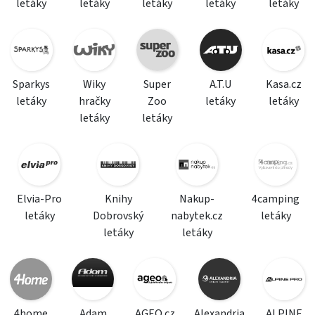
letáky
letáky
letáky
letáky
letáky
Sparkys
Wiky
Super
A.T.U
Kasa.cz
letáky
hračky
Zoo
letáky
letáky
letáky
letáky
Elvia-Pro
Knihy
Nakup-
4camping
letáky
Dobrovský
nabytek.cz
letáky
letáky
letáky
4home
Adam
AGEO.cz
Alexandria
ALPINE