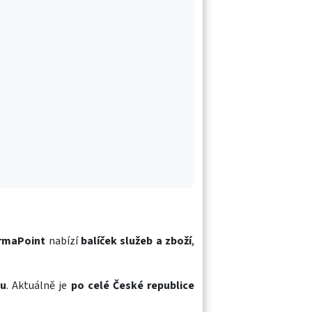
rmaPoint
nabízí
balíček služeb a zboží
,
gu
. Aktuálně je
po celé České republice