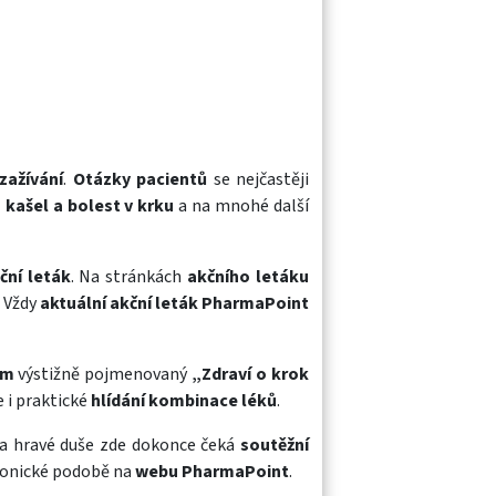
zažívání
.
Otázky pacientů
se nejčastěji
, kašel a bolest v krku
a na mnohé další
ční leták
. Na stránkách
akčního letáku
. Vždy
aktuální akční leták PharmaPoint
am
výstižně pojmenovaný
„Zdraví o krok
e i praktické
hlídání kombinace léků
.
Na hravé duše zde dokonce čeká
soutěžní
ktronické podobě na
webu PharmaPoint
.