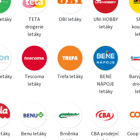
letáky
TETA
OBI letáky
UNI HOBBY
S
drogerie
letáky
kou
letáky
le
letáky
Tescoma
Trefa letáky
BENE
Barvy
letáky
NÁPOJE
dro
letáky
le
etáky
Benu letáky
Brněnka
CBA prodejní
Coop 