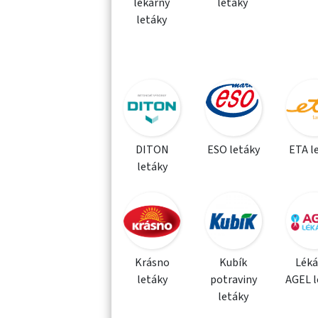
lékárny
letáky
letáky
DITON
ESO letáky
ETA l
letáky
Krásno
Kubík
Léká
letáky
potraviny
AGEL l
letáky