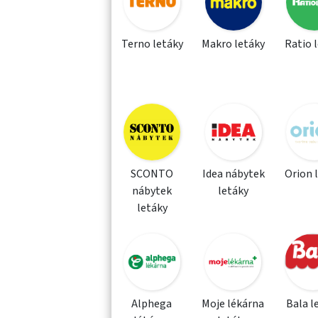
Terno letáky
Makro letáky
Ratio 
SCONTO
Idea nábytek
Orion 
nábytek
letáky
letáky
Alphega
Moje lékárna
Bala l