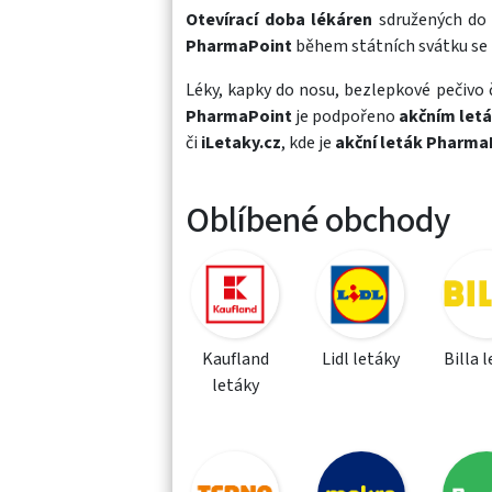
Otevírací doba lékáren
sdružených do
PharmaPoint
během státních svátku se 
Léky
,
kapky
do nosu,
bezlepkové pečivo
č
PharmaPoint
je podpořeno
akčním let
či
iLetaky.cz
, kde je
akční leták Pharma
Oblíbené obchody
Kaufland
Lidl letáky
Billa 
letáky