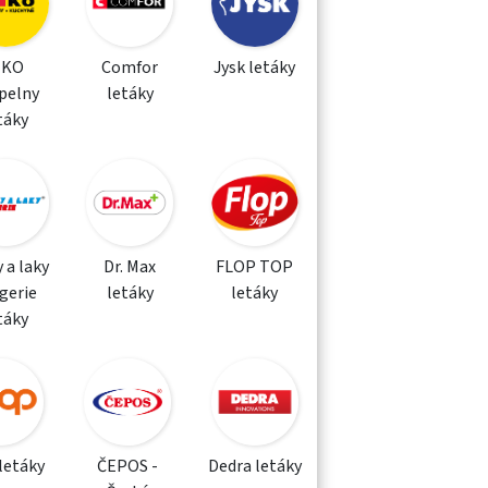
IKO
Comfor
Jysk letáky
pelny
letáky
táky
 a laky
Dr. Max
FLOP TOP
gerie
letáky
letáky
táky
letáky
ČEPOS -
Dedra letáky