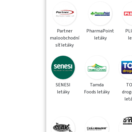
Partner
PharmaPoint
PLU
maloobchodní
letáky
l
síť letáky
SENESI
Tamda
T
letáky
Foods letáky
drog
let