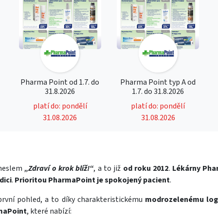
Pharma Point od 1.7. do
Pharma Point typ A od
31.8.2026
1.7. do 31.8.2026
platí do: pondělí
platí do: pondělí
31.08.2026
31.08.2026
 heslem
„Zdraví o krok blíž!“
, a to již
od roku 2012
.
Lékárny Pha
dici
.
Prioritou PharmaPoint je spokojený pacient
.
rvní pohled, a to díky charakteristickému
modrozelenému lo
rmaPoint
, které nabízí: