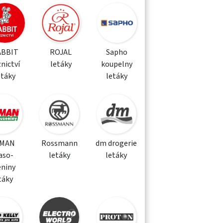
ABBIT
ROJAL
Sapho
nictví
letáky
koupelny
etáky
letáky
MAN
Rossmann
dm drogerie
aso-
letáky
letáky
eniny
táky