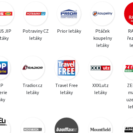
S JIP
Potraviny CZ
Prior letáky
Ptáček
R
etáky
letáky
koupelny
řez
letáky
l
OP
Tradior.cz
Travel Free
XXXLutz
ZE
erie
letáky
letáky
letáky
m
áky
uz
le