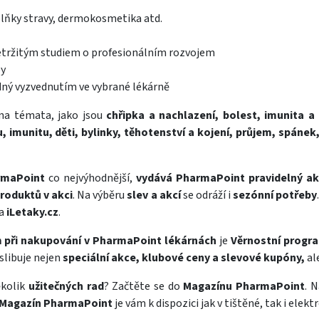
plňky stravy, dermokosmetika atd.
řetržitým studiem o profesionálním rozvojem
by
dný vyzvednutím ve vybrané lékárně
 na témata, jako jsou
chřipka a nachlazení, bolest, imunita a 
, imunitu, děti, bylinky, těhotenství a kojení, průjem, spánek
rmaPoint
co nejvýhodnější,
vydává PharmaPoint pravidelný ak
produktů v akci
. Na výběru
slev a akcí
se odráží i
sezónní potřeby
a
iLetaky.cz
.
při nakupování v PharmaPoint lékárnách
je
Věrnostní progr
slibuje nejen
speciální akce, klubové ceny a slevové kupóny,
al
ěkolik
užitečných rad
? Začtěte se do
Magazínu PharmaPoint
. 
Magazín PharmaPoint
je vám k dispozici jak v tištěné, tak i ele