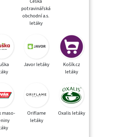
Česká
potravinářská
obchodní a.s.
letáky
uška
Javor letáky
Košík.cz
táky
letáky
k maso-
Oriflame
Oxalis letáky
eniny
letáky
táky