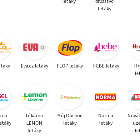
letáky
družstvo
letáky
etáky
Eva.cz letáky
FLOP letáky
HEBE letáky
Hr
le
rna
Lékárna
Můj Obchod
Norma
Nová
etáky
LEMON
letáky
letáky
uz
letáky
le