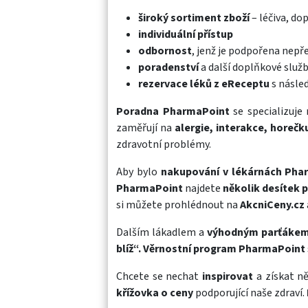
široký sortiment zboží
– léčiva, do
individuální přístup
odbornost
, jenž je podpořena nep
poradenství
a další doplňkové služ
rezervace léků z eReceptu
s násle
Poradna PharmaPoint
se specializuje
zaměřují na
alergie, interakce, horečku
zdravotní problémy.
Aby bylo
nakupování v lékárnách Pha
PharmaPoint
najdete
několik desítek 
si můžete prohlédnout na
AkcniCeny.cz
Dalším lákadlem a
výhodným parťákem 
blíž“.
Věrnostní program PharmaPoint
Chcete se nechat
inspirovat
a získat n
křížovka o ceny
podporující naše zdraví.