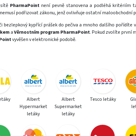
 sítě
PharmaPoint
není pevně stanovena a podléhá kritériím 
nemusí podřizovat zákonu, jenž ovlivňuje ostatní maloobchodní p
i bezlepkový kypřící prášek do pečiva a mnoho dalšího pořídíte 
ákem
a
Věrnostním program PharmaPoint
. Pokud zvolíte první 
Point
vyvěšen v elektronické podobě.
letáky
Albert
Albert
Tesco letáky
Gl
Hypermarket
Supermarket
le
letáky
letáky