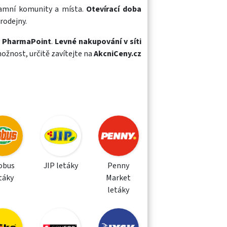
tamní komunity a místa.
Otevírací doba
rodejny.
v
PharmaPoint
.
Levné nakupování v síti
možnost, určitě zavítejte na
AkcniCeny.cz
obus
JIP letáky
Penny
táky
Market
letáky