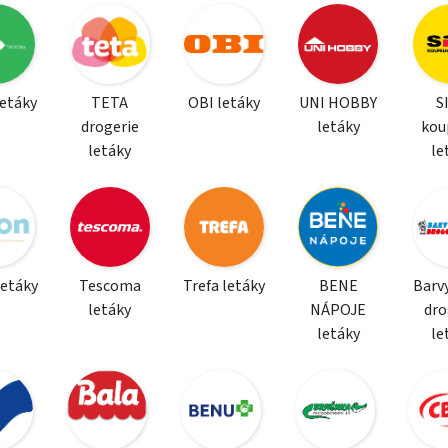
letáky
TETA
OBI letáky
UNI HOBBY
S
drogerie
letáky
kou
letáky
le
letáky
Tescoma
Trefa letáky
BENE
Barvy
letáky
NÁPOJE
dro
letáky
le