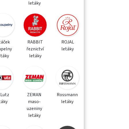
letáky
táček
RABBIT
ROJAL
upelny
řeznictví
letáky
etáky
letáky
XLutz
ZEMAN
Rossmann
táky
maso-
letáky
uzeniny
letáky