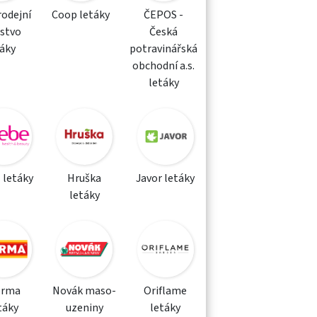
rodejní
Coop letáky
ČEPOS -
žstvo
Česká
táky
potravinářská
obchodní a.s.
letáky
 letáky
Hruška
Javor letáky
letáky
orma
Novák maso-
Oriflame
táky
uzeniny
letáky