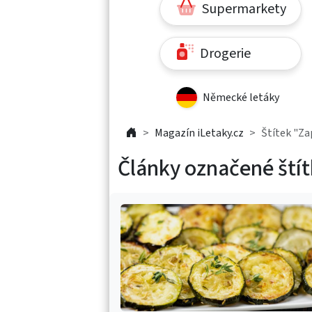
Supermarkety
Drogerie
Německé letáky
Magazín iLetaky.cz
Štítek "Za
Články označené ští