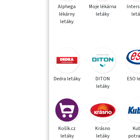
Alphega
Moje lékárna
Inter
lékárny
letáky
let
letáky
Dedra letáky
DITON
ESO l
letáky
Košík.cz
Krásno
Kub
letáky
letáky
potra