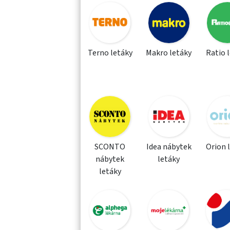
Terno letáky
Makro letáky
Ratio 
SCONTO
Idea nábytek
Orion 
nábytek
letáky
letáky