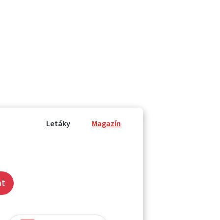
Letáky
Magazín
at