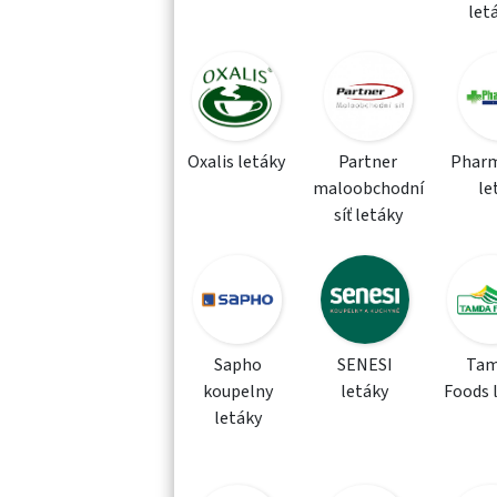
let
Oxalis letáky
Partner
Phar
maloobchodní
le
síť letáky
Sapho
SENESI
Tam
koupelny
letáky
Foods 
letáky