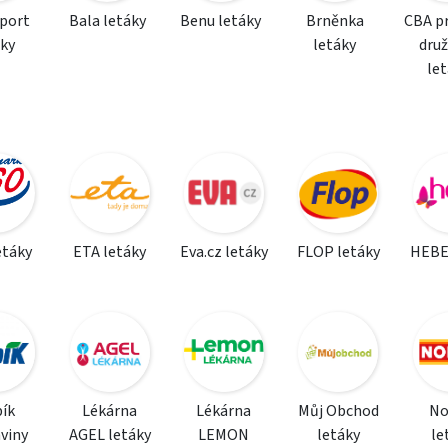
sport
Bala letáky
Benu letáky
Brněnka
CBA p
áky
letáky
dru
le
etáky
ETA letáky
Eva.cz letáky
FLOP letáky
HEBE
ík
Lékárna
Lékárna
Můj Obchod
N
viny
AGEL letáky
LEMON
letáky
le