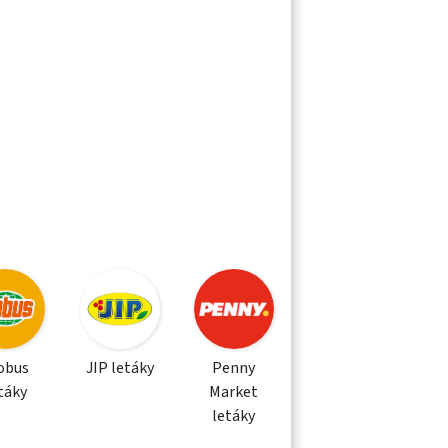
obus
JIP letáky
Penny
táky
Market
letáky