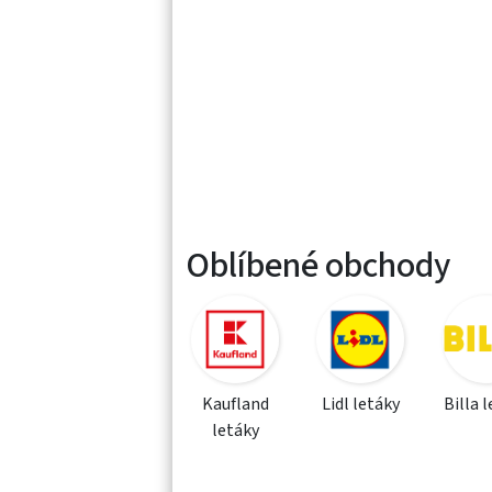
Oblíbené obchody
Kaufland
Lidl letáky
Billa 
letáky