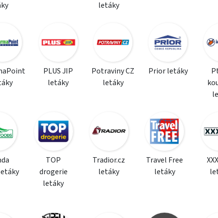
áky
letáky
maPoint
PLUS JIP
Potraviny CZ
Prior letáky
P
táky
letáky
letáky
ko
l
da
TOP
Tradior.cz
Travel Free
XX
letáky
drogerie
letáky
letáky
le
letáky