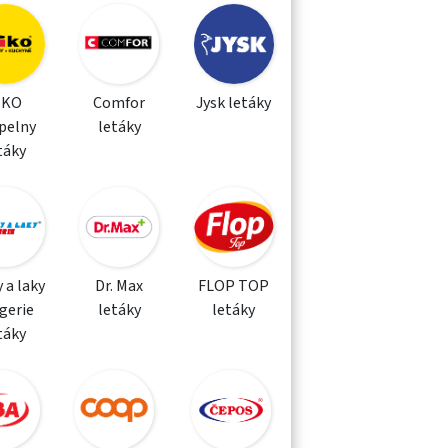
IKO
Comfor
Jysk letáky
pelny
letáky
táky
 a laky
Dr. Max
FLOP TOP
gerie
letáky
letáky
táky