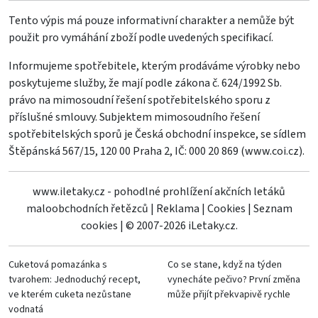
Tento výpis má pouze informativní charakter a nemůže být
použit pro vymáhání zboží podle uvedených specifikací.
Informujeme spotřebitele, kterým prodáváme výrobky nebo
poskytujeme služby, že mají podle zákona č. 624/1992 Sb.
právo na mimosoudní řešení spotřebitelského sporu z
příslušné smlouvy. Subjektem mimosoudního řešení
spotřebitelských sporů je Česká obchodní inspekce, se sídlem
Štěpánská 567/15, 120 00 Praha 2, IČ: 000 20 869 (
www.coi.cz
).
www.iletaky.cz - pohodlné prohlížení akčních letáků
maloobchodních řetězců
|
Reklama
|
Cookies
|
Seznam
cookies
|
© 2007-2026 iLetaky.cz.
Cuketová pomazánka s
Co se stane, když na týden
tvarohem: Jednoduchý recept,
vynecháte pečivo? První změna
ve kterém cuketa nezůstane
může přijít překvapivě rychle
vodnatá