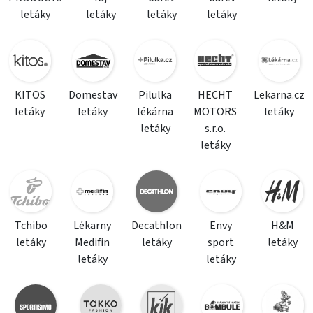
letáky
letáky
letáky
letáky
KITOS
Domestav
Pilulka
HECHT
Lekarna.cz
letáky
letáky
lékárna
MOTORS
letáky
letáky
s.r.o.
letáky
Tchibo
Lékarny
Decathlon
Envy
H&M
letáky
Medifin
letáky
sport
letáky
letáky
letáky