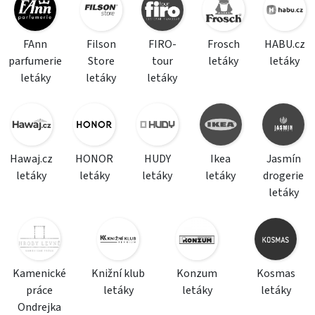
FAnn
Filson
FIRO-
Frosch
HABU.cz
parfumerie
Store
tour
letáky
letáky
letáky
letáky
letáky
Hawaj.cz
HONOR
HUDY
Ikea
Jasmín
letáky
letáky
letáky
letáky
drogerie
letáky
Kamenické
Knižní klub
Konzum
Kosmas
práce
letáky
letáky
letáky
Ondrejka