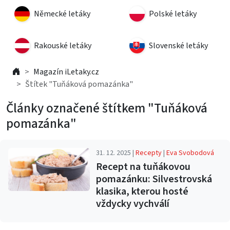
Německé letáky
Polské letáky
Rakouské letáky
Slovenské letáky
Magazín iLetaky.cz
Štítek "Tuňáková pomazánka"
Články označené štítkem "Tuňáková
pomazánka"
31. 12. 2025 |
Recepty
|
Eva Svobodová
Recept na tuňákovou
pomazánku: Silvestrovská
klasika, kterou hosté
vždycky vychválí