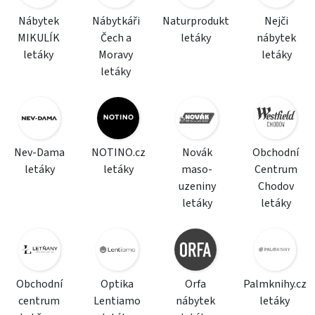
Nábytek
Nábytkáři
Naturprodukt
Nejči
MIKULÍK
Čech a
letáky
nábytek
letáky
Moravy
letáky
letáky
Nev-Dama
NOTINO.cz
Novák
Obchodní
letáky
letáky
maso-
Centrum
uzeniny
Chodov
letáky
letáky
Obchodní
Optika
Orfa
Palmknihy.cz
centrum
Lentiamo
nábytek
letáky