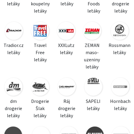
letáky
koupelny
letáky
Foods
drogerie
letáky
letáky
letáky
Tradior.cz
Travel
XXXLutz
ZEMAN
Rossmann
letáky
Free
letáky
maso-
letáky
letáky
uzeniny
letáky
dm
Drogerie
Ráj
SAPELI
Hornbach
drogerie
Šlak
drogerie
letáky
letáky
letáky
letáky
letáky