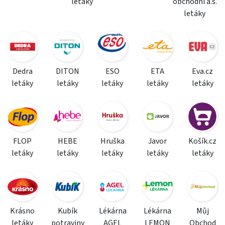
letáky
obchodní a.s.
letáky
Dedra
DITON
ESO
ETA
Eva.cz
letáky
letáky
letáky
letáky
letáky
FLOP
HEBE
Hruška
Javor
Košík.cz
letáky
letáky
letáky
letáky
letáky
Krásno
Kubík
Lékárna
Lékárna
Můj
letáky
potraviny
AGEL
LEMON
Obchod