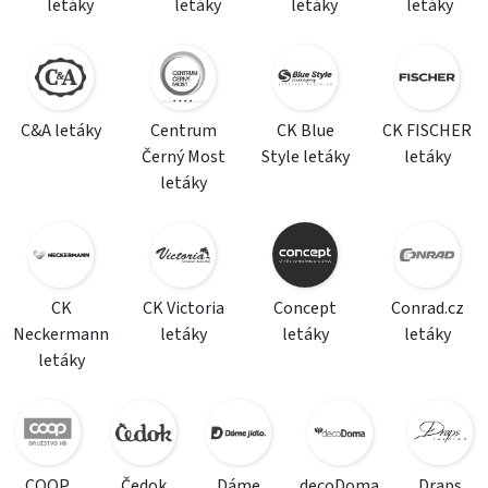
letáky
letáky
letáky
letáky
C&A letáky
Centrum
CK Blue
CK FISCHER
Černý Most
Style letáky
letáky
letáky
CK
CK Victoria
Concept
Conrad.cz
Neckermann
letáky
letáky
letáky
letáky
COOP
Čedok
Dáme
decoDoma
Draps