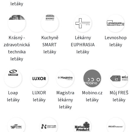
letáky
Krásný -
Kuchyně
Lékárny
Levnoshop
zdravotnická
SMART
EUPHRASIA
letáky
technika
letáky
letáky
letáky
Loap
LUXOR
Magistra
Mobino.cz
Můj FREŠ
letáky
letáky
lékárny
letáky
letáky
letáky