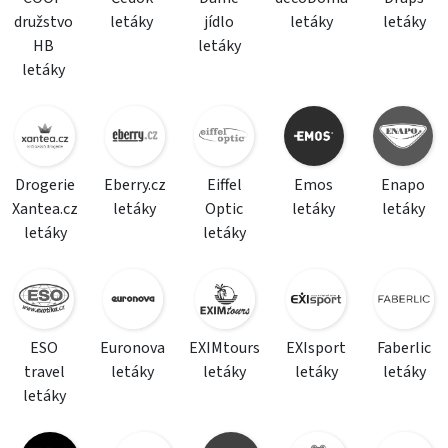
družstvo
letáky
jídlo
letáky
letáky
HB
letáky
letáky
Drogerie
Eberry.cz
Eiffel
Emos
Enapo
Xantea.cz
letáky
Optic
letáky
letáky
letáky
letáky
ESO
Euronova
EXIMtours
EXIsport
Faberlic
travel
letáky
letáky
letáky
letáky
letáky