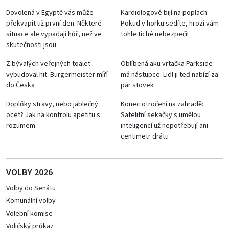
Dovolená v Egyptě vás může
Kardiologové bijí na poplach:
překvapit už první den. Některé
Pokud v horku sedíte, hrozí vám
situace ale vypadají hůř, než ve
tohle tiché nebezpečí!
skutečnosti jsou
Z bývalých veřejných toalet
Oblíbená aku vrtačka Parkside
vybudoval hit. Burgermeister míří
má nástupce. Lidl ji teď nabízí za
do Česka
pár stovek
Doplňky stravy, nebo jablečný
Konec otročení na zahradě:
ocet? Jak na kontrolu apetitu s
Satelitní sekačky s umělou
rozumem
inteligencí už nepotřebují ani
centimetr drátu
VOLBY 2026
Volby do Senátu
Komunální volby
Volební komise
Voličský průkaz