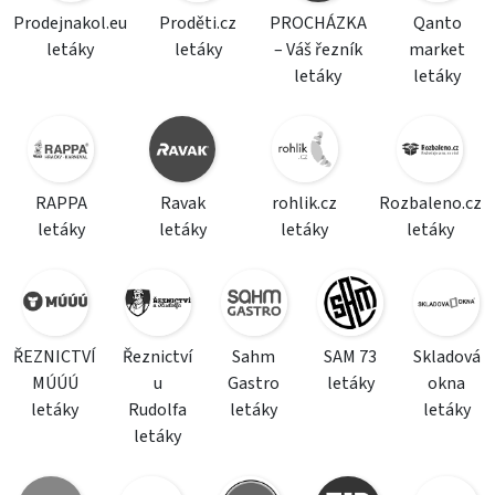
Prodejnakol.eu
Proděti.cz
PROCHÁZKA
Qanto
letáky
letáky
– Váš řezník
market
letáky
letáky
RAPPA
Ravak
rohlik.cz
Rozbaleno.cz
letáky
letáky
letáky
letáky
ŘEZNICTVÍ
Řeznictví
Sahm
SAM 73
Skladová
MÚÚÚ
u
Gastro
letáky
okna
letáky
Rudolfa
letáky
letáky
letáky