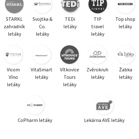
STARKL
Svojtka &
TEDi
TIP
Top shop
zahradník
Co.
letáky
travel
letáky
letáky
letáky
letáky
Vicom
VitaSmart
Vítkovice
Zvěrokruh
Žabka
Víno
letáky
Tours
letáky
letáky
letáky
letáky
CoPharm letáky
Lekárna AVE letáky