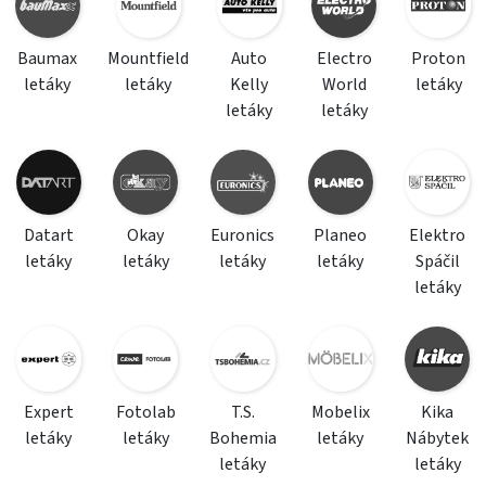
Baumax
Mountfield
Auto
Electro
Proton
letáky
letáky
Kelly
World
letáky
letáky
letáky
Datart
Okay
Euronics
Planeo
Elektro
letáky
letáky
letáky
letáky
Spáčil
letáky
Expert
Fotolab
T.S.
Mobelix
Kika
letáky
letáky
Bohemia
letáky
Nábytek
letáky
letáky