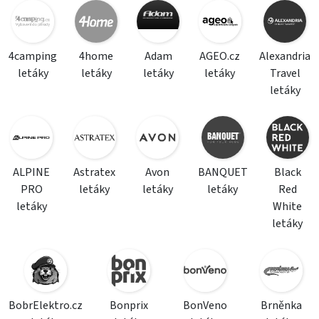
4camping
4home
Adam
AGEO.cz
Alexandria
letáky
letáky
letáky
letáky
Travel
letáky
ALPINE
Astratex
Avon
BANQUET
Black
PRO
letáky
letáky
letáky
Red
letáky
White
letáky
BobrElektro.cz
Bonprix
BonVeno
Brněnka