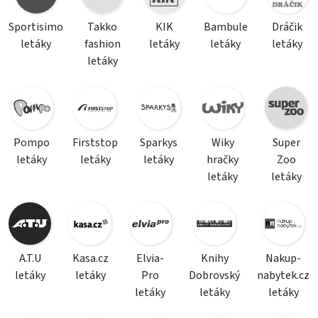
Sportisimo
Takko
KIK
Bambule
Dráčik
letáky
fashion
letáky
letáky
letáky
letáky
Pompo
Firststop
Sparkys
Wiky
Super
letáky
letáky
letáky
hračky
Zoo
letáky
letáky
A.T.U
Kasa.cz
Elvia-
Knihy
Nakup-
letáky
letáky
Pro
Dobrovský
nabytek.cz
letáky
letáky
letáky