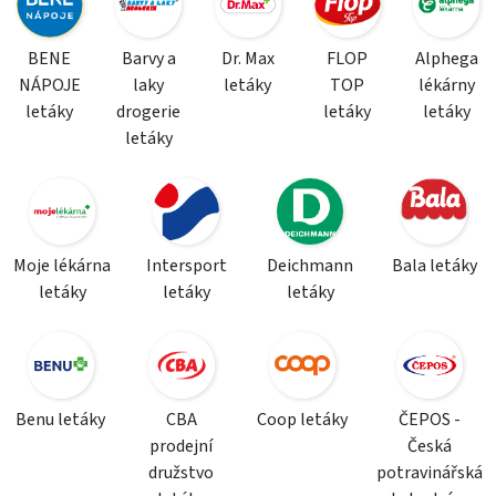
BENE
Barvy a
Dr. Max
FLOP
Alphega
NÁPOJE
laky
letáky
TOP
lékárny
letáky
drogerie
letáky
letáky
letáky
Moje lékárna
Intersport
Deichmann
Bala letáky
letáky
letáky
letáky
Benu letáky
CBA
Coop letáky
ČEPOS -
prodejní
Česká
družstvo
potravinářská