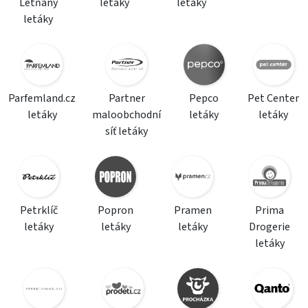
Letňany
letáky
letáky
letáky
Parfemland.cz
Partner
Pepco
Pet Center
letáky
maloobchodní
letáky
letáky
síť letáky
Petrklíč
Popron
Pramen
Prima
letáky
letáky
letáky
Drogerie
letáky