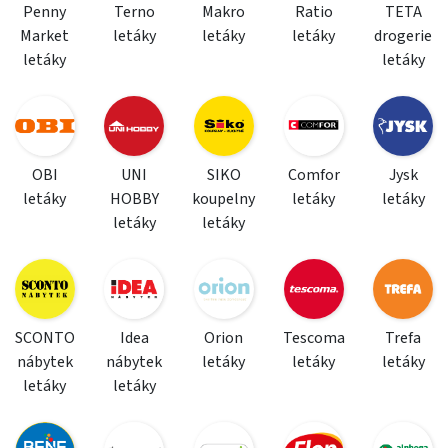
Penny
Terno
Makro
Ratio
TETA
Market
letáky
letáky
letáky
drogerie
letáky
letáky
OBI
UNI
SIKO
Comfor
Jysk
letáky
HOBBY
koupelny
letáky
letáky
letáky
letáky
SCONTO
Idea
Orion
Tescoma
Trefa
nábytek
nábytek
letáky
letáky
letáky
letáky
letáky