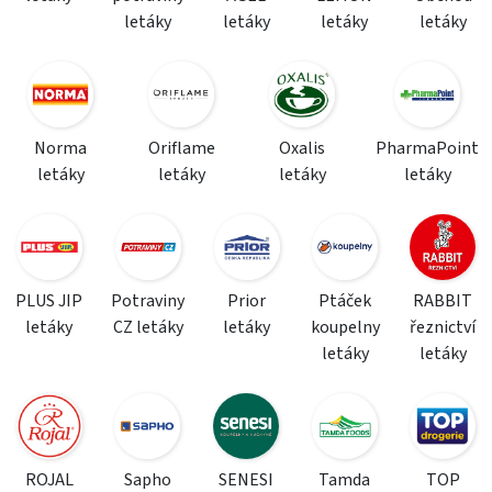
letáky
letáky
letáky
letáky
Norma
Oriflame
Oxalis
PharmaPoint
letáky
letáky
letáky
letáky
PLUS JIP
Potraviny
Prior
Ptáček
RABBIT
letáky
CZ letáky
letáky
koupelny
řeznictví
letáky
letáky
ROJAL
Sapho
SENESI
Tamda
TOP