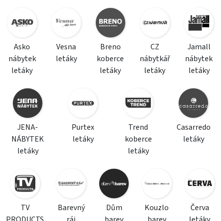
Asko
Vesna
Breno
CZ
Jamall
nábytek
letáky
koberce
nábytkář
nábytek
letáky
letáky
letáky
letáky
JENA-
Purtex
Trend
Casarredo
NÁBYTEK
letáky
koberce
letáky
letáky
letáky
TV
Barevný
Dům
Kouzlo
Červa
PRODUCTS
ráj
barev
barev
letáky