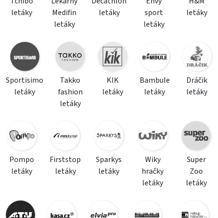
Tchibo
Lékarny
Decathlon
Envy
H&M
letáky
Medifin
letáky
sport
letáky
letáky
letáky
Sportisimo
Takko
KIK
Bambule
Dráčik
letáky
fashion
letáky
letáky
letáky
letáky
Pompo
Firststop
Sparkys
Wiky
Super
letáky
letáky
letáky
hračky
Zoo
letáky
letáky