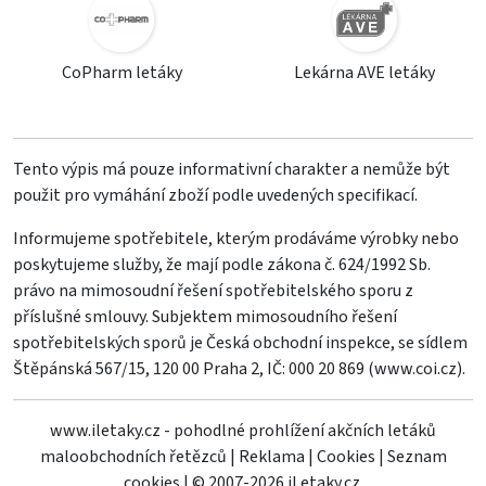
CoPharm letáky
Lekárna AVE letáky
Tento výpis má pouze informativní charakter a nemůže být
použit pro vymáhání zboží podle uvedených specifikací.
Informujeme spotřebitele, kterým prodáváme výrobky nebo
poskytujeme služby, že mají podle zákona č. 624/1992 Sb.
právo na mimosoudní řešení spotřebitelského sporu z
příslušné smlouvy. Subjektem mimosoudního řešení
spotřebitelských sporů je Česká obchodní inspekce, se sídlem
Štěpánská 567/15, 120 00 Praha 2, IČ: 000 20 869 (
www.coi.cz
).
www.iletaky.cz - pohodlné prohlížení akčních letáků
maloobchodních řetězců
|
Reklama
|
Cookies
|
Seznam
cookies
|
© 2007-2026 iLetaky.cz.