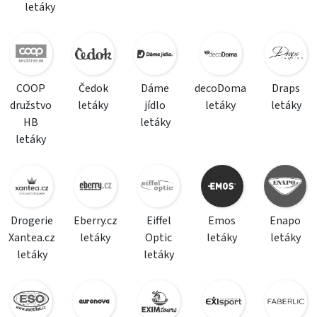
letáky
COOP
Čedok
Dáme
decoDoma
Draps
družstvo
letáky
jídlo
letáky
letáky
HB
letáky
letáky
Drogerie
Eberry.cz
Eiffel
Emos
Enapo
Xantea.cz
letáky
Optic
letáky
letáky
letáky
letáky