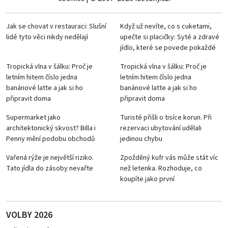
Jak se chovat v restauraci: Slušní
Když už nevíte, co s cuketami,
lidé tyto věci nikdy nedělají
upečte si placičky: Syté a zdravé
jídlo, které se povede pokaždé
Tropická vlna v šálku: Proč je
Tropická vlna v šálku: Proč je
letním hitem číslo jedna
letním hitem číslo jedna
banánové latte a jak si ho
banánové latte a jak si ho
připravit doma
připravit doma
Supermarket jako
Turisté přišli o tisíce korun. Při
architektonický skvost? Billa i
rezervaci ubytování udělali
Penny mění podobu obchodů
jedinou chybu
Vařená rýže je největší riziko.
Zpožděný kufr vás může stát víc
Tato jídla do zásoby nevařte
než letenka. Rozhoduje, co
koupíte jako první
VOLBY 2026