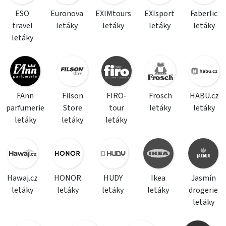
ESO
Euronova
EXIMtours
EXIsport
Faberlic
travel
letáky
letáky
letáky
letáky
letáky
FAnn
Filson
FIRO-
Frosch
HABU.cz
parfumerie
Store
tour
letáky
letáky
letáky
letáky
letáky
Hawaj.cz
HONOR
HUDY
Ikea
Jasmín
letáky
letáky
letáky
letáky
drogerie
letáky