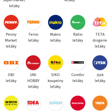
Supermarket
letáky
letáky
Penny
Terno
Makro
Ratio
TETA
Market
letáky
letáky
letáky
drogerie
letáky
letáky
OBI
UNI
SIKO
Comfor
Jysk
letáky
HOBBY
koupelny
letáky
letáky
letáky
letáky