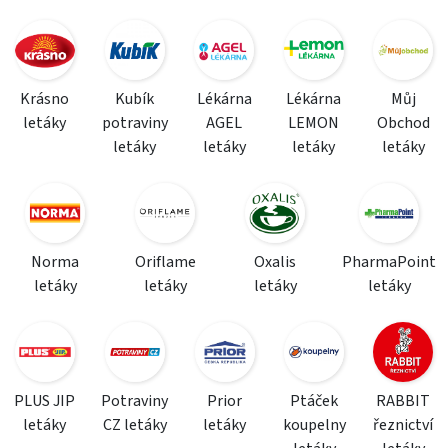
Krásno
Kubík
Lékárna
Lékárna
Můj
letáky
potraviny
AGEL
LEMON
Obchod
letáky
letáky
letáky
letáky
Norma
Oriflame
Oxalis
PharmaPoint
letáky
letáky
letáky
letáky
PLUS JIP
Potraviny
Prior
Ptáček
RABBIT
letáky
CZ letáky
letáky
koupelny
řeznictví