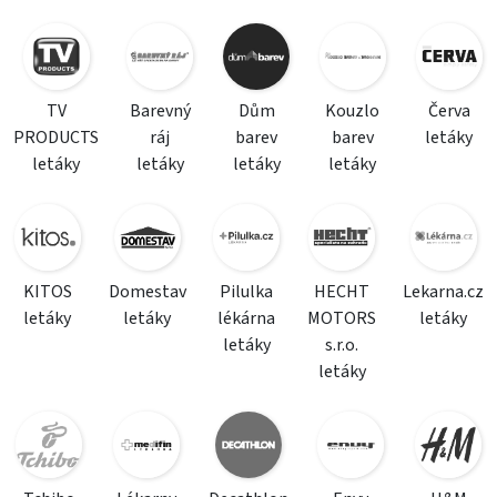
TV
Barevný
Dům
Kouzlo
Červa
PRODUCTS
ráj
barev
barev
letáky
letáky
letáky
letáky
letáky
KITOS
Domestav
Pilulka
HECHT
Lekarna.cz
letáky
letáky
lékárna
MOTORS
letáky
letáky
s.r.o.
letáky