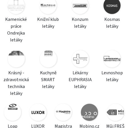
Kamenické
Knižní klub
Konzum
Kosmas
práce
letáky
letáky
letáky
Ondrejka
letáky
Krásný -
Kuchyně
Lékárny
Levnoshop
zdravotnická
SMART
EUPHRASIA
letáky
technika
letáky
letáky
letáky
Loap
LUXOR
Magistra
Mobino.cz
Můj FREŠ