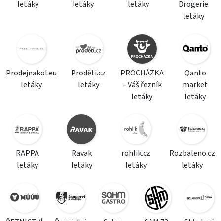
letáky
letáky
letáky
Drogerie
letáky
Prodejnakol.eu
Proděti.cz
PROCHÁZKA
Qanto
letáky
letáky
– Váš řezník
market
letáky
letáky
RAPPA
Ravak
rohlik.cz
Rozbaleno.cz
letáky
letáky
letáky
letáky