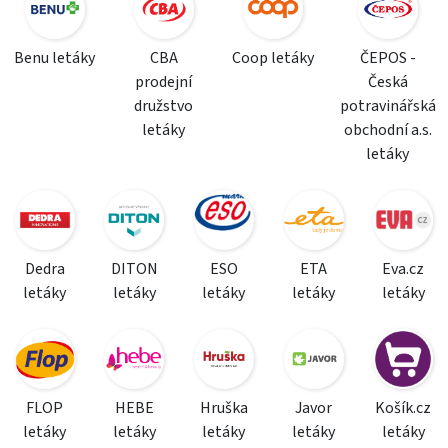
Benu letáky
CBA
Coop letáky
ČEPOS -
prodejní
Česká
družstvo
potravinářská
letáky
obchodní a.s.
letáky
Dedra
DITON
ESO
ETA
Eva.cz
letáky
letáky
letáky
letáky
letáky
FLOP
HEBE
Hruška
Javor
Košík.cz
letáky
letáky
letáky
letáky
letáky