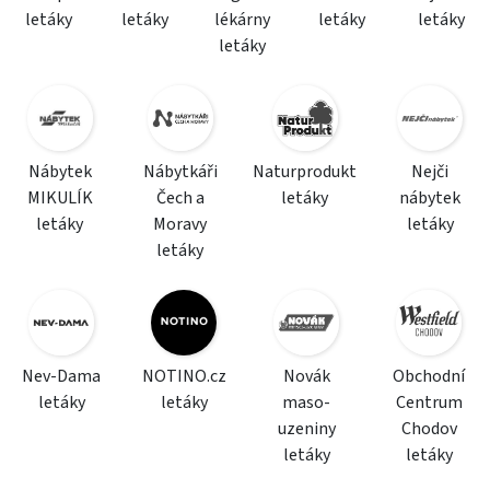
letáky
letáky
lékárny
letáky
letáky
letáky
Nábytek
Nábytkáři
Naturprodukt
Nejči
MIKULÍK
Čech a
letáky
nábytek
letáky
Moravy
letáky
letáky
Nev-Dama
NOTINO.cz
Novák
Obchodní
letáky
letáky
maso-
Centrum
uzeniny
Chodov
letáky
letáky