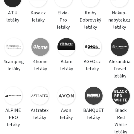
A.T.U
Kasa.cz
Elvia-
Knihy
Nakup-
letáky
letáky
Pro
Dobrovský
nabytek.cz
letáky
letáky
letáky
4camping
4home
Adam
AGEO.cz
Alexandria
letáky
letáky
letáky
letáky
Travel
letáky
ALPINE
Astratex
Avon
BANQUET
Black
PRO
letáky
letáky
letáky
Red
letáky
White
letáky