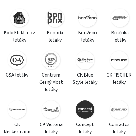
BobrElektro.cz
Bonprix
BonVeno
Brněnka
letáky
letáky
letáky
letáky
C&A letáky
Centrum
CK Blue
CK FISCHER
Černý Most
Style letáky
letáky
letáky
CK
CK Victoria
Concept
Conrad.cz
Neckermann
letáky
letáky
letáky