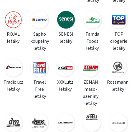
letáky
letáky
ROJAL
Sapho
SENESI
Tamda
TOP
letáky
koupelny
letáky
Foods
drogerie
letáky
letáky
letáky
Tradior.cz
Travel
XXXLutz
ZEMAN
Rossmann
letáky
Free
letáky
maso-
letáky
letáky
uzeniny
letáky