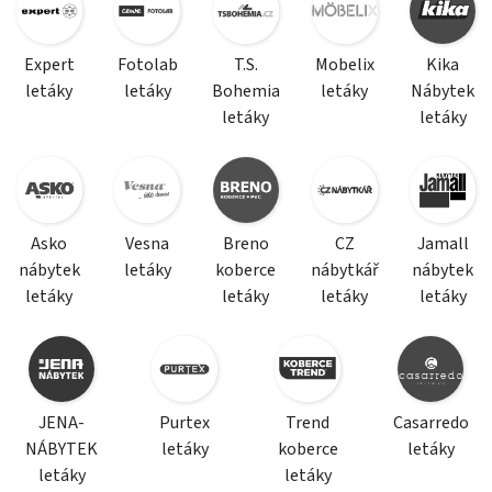
Expert
Fotolab
T.S.
Mobelix
Kika
letáky
letáky
Bohemia
letáky
Nábytek
letáky
letáky
Asko
Vesna
Breno
CZ
Jamall
nábytek
letáky
koberce
nábytkář
nábytek
letáky
letáky
letáky
letáky
JENA-
Purtex
Trend
Casarredo
NÁBYTEK
letáky
koberce
letáky
letáky
letáky