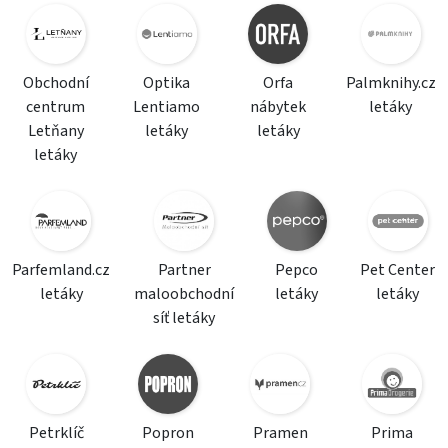
Obchodní
Optika
Orfa
Palmknihy.cz
centrum
Lentiamo
nábytek
letáky
Letňany
letáky
letáky
letáky
Parfemland.cz
Partner
Pepco
Pet Center
letáky
maloobchodní
letáky
letáky
síť letáky
Petrklíč
Popron
Pramen
Prima