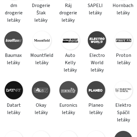
dm
Drogerie
Ráj
SAPELI
Hornbach
drogerie
Šlak
drogerie
letáky
letáky
letáky
letáky
letáky
Baumax
Mountfield
Auto
Electro
Proton
letáky
letáky
Kelly
World
letáky
letáky
letáky
Datart
Okay
Euronics
Planeo
Elektro
letáky
letáky
letáky
letáky
Spáčil
letáky