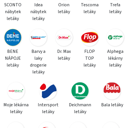
SCONTO
Idea
Orion
Tescoma
Trefa
nábytek
nábytek
letáky
letáky
letáky
letáky
letáky
BENE
Barvy a
Dr. Max
FLOP
Alphega
NÁPOJE
laky
letáky
TOP
lékárny
letáky
drogerie
letáky
letáky
letáky
Moje lékárna
Intersport
Deichmann
Bala letáky
letáky
letáky
letáky