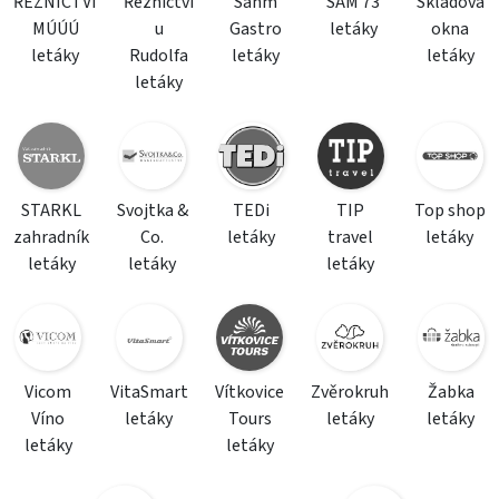
ŘEZNICTVÍ
Řeznictví
Sahm
SAM 73
Skladová
MÚÚÚ
u
Gastro
letáky
okna
letáky
Rudolfa
letáky
letáky
letáky
STARKL
Svojtka &
TEDi
TIP
Top shop
zahradník
Co.
letáky
travel
letáky
letáky
letáky
letáky
Vicom
VitaSmart
Vítkovice
Zvěrokruh
Žabka
Víno
letáky
Tours
letáky
letáky
letáky
letáky