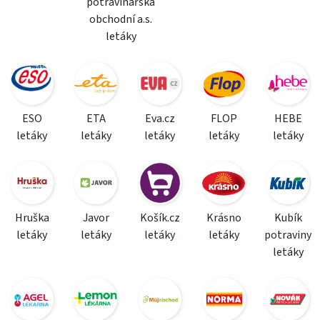
potravinářská
obchodní a.s.
letáky
ESO
ETA
Eva.cz
FLOP
HEBE
letáky
letáky
letáky
letáky
letáky
Hruška
Javor
Košík.cz
Krásno
Kubík
letáky
letáky
letáky
letáky
potraviny
letáky