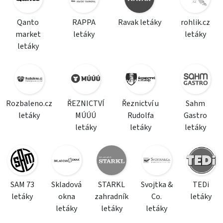
Qanto
RAPPA
Ravak letáky
rohlik.cz
market
letáky
letáky
letáky
Rozbaleno.cz
ŘEZNICTVÍ
Řeznictví u
Sahm
letáky
MÚÚÚ
Rudolfa
Gastro
letáky
letáky
letáky
SAM 73
Skladová
STARKL
Svojtka &
TEDi
letáky
okna
zahradník
Co.
letáky
letáky
letáky
letáky