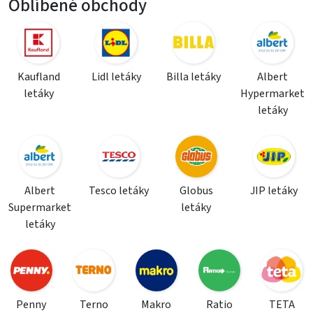
Oblíbené obchody
Kaufland
Lidl letáky
Billa letáky
Albert
letáky
Hypermarket
letáky
Albert
Tesco letáky
Globus
JIP letáky
Supermarket
letáky
letáky
Penny
Terno
Makro
Ratio
TETA