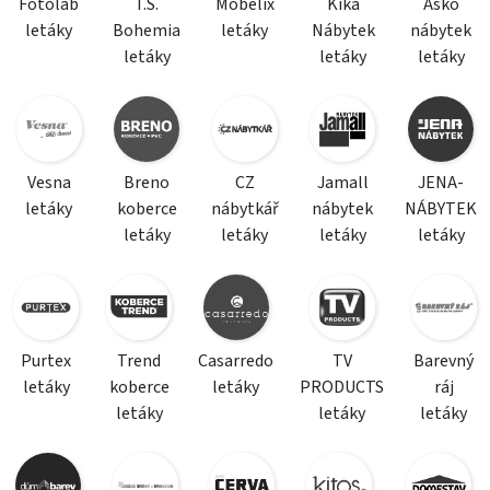
Fotolab
T.S.
Mobelix
Kika
Asko
letáky
Bohemia
letáky
Nábytek
nábytek
letáky
letáky
letáky
Vesna
Breno
CZ
Jamall
JENA-
letáky
koberce
nábytkář
nábytek
NÁBYTEK
letáky
letáky
letáky
letáky
Purtex
Trend
Casarredo
TV
Barevný
letáky
koberce
letáky
PRODUCTS
ráj
letáky
letáky
letáky