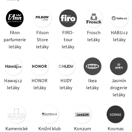
FAnn
Filson
FIRO-
Frosch
HABU.cz
parfumerie
Store
tour
letáky
letáky
letáky
letáky
letáky
Hawaj.cz
HONOR
HUDY
Ikea
Jasmín
letáky
letáky
letáky
letáky
drogerie
letáky
Kamenické
Knižní klub
Konzum
Kosmas