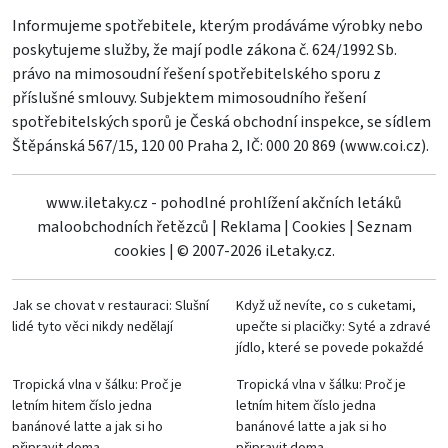
Informujeme spotřebitele, kterým prodáváme výrobky nebo
poskytujeme služby, že mají podle zákona č. 624/1992 Sb.
právo na mimosoudní řešení spotřebitelského sporu z
příslušné smlouvy. Subjektem mimosoudního řešení
spotřebitelských sporů je Česká obchodní inspekce, se sídlem
Štěpánská 567/15, 120 00 Praha 2, IČ: 000 20 869 (
www.coi.cz
).
www.iletaky.cz - pohodlné prohlížení akčních letáků
maloobchodních řetězců
|
Reklama
|
Cookies
|
Seznam
cookies
|
© 2007-2026 iLetaky.cz.
Jak se chovat v restauraci: Slušní
Když už nevíte, co s cuketami,
lidé tyto věci nikdy nedělají
upečte si placičky: Syté a zdravé
jídlo, které se povede pokaždé
Tropická vlna v šálku: Proč je
Tropická vlna v šálku: Proč je
letním hitem číslo jedna
letním hitem číslo jedna
banánové latte a jak si ho
banánové latte a jak si ho