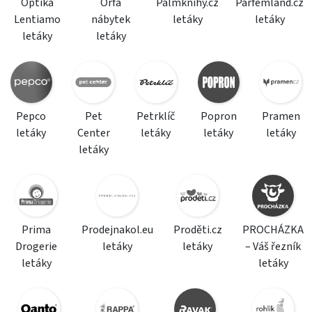
Optika
Orfa
Palmknihy.cz
Parfemland.cz
Lentiamo
nábytek
letáky
letáky
letáky
letáky
Pepco
Pet
Petrklíč
Popron
Pramen
letáky
Center
letáky
letáky
letáky
letáky
Prima
Prodejnakol.eu
Proděti.cz
PROCHÁZKA
Drogerie
letáky
letáky
– Váš řezník
letáky
letáky