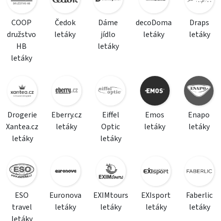
COOP
Čedok
Dáme
decoDoma
Draps
družstvo
letáky
jídlo
letáky
letáky
HB
letáky
letáky
Drogerie
Eberry.cz
Eiffel
Emos
Enapo
Xantea.cz
letáky
Optic
letáky
letáky
letáky
letáky
ESO
Euronova
EXIMtours
EXIsport
Faberlic
travel
letáky
letáky
letáky
letáky
letáky