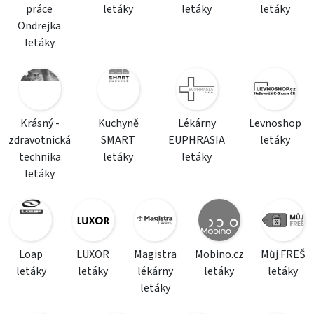
práce
letáky
letáky
letáky
Ondrejka
letáky
Krásný -
Kuchyně
Lékárny
Levnoshop
zdravotnická
SMART
EUPHRASIA
letáky
technika
letáky
letáky
letáky
Loap
LUXOR
Magistra
Mobino.cz
Můj FREŠ
letáky
letáky
lékárny
letáky
letáky
letáky