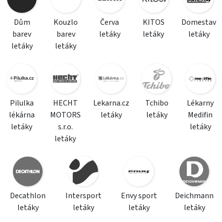
Dům
Kouzlo
Červa
KITOS
Domestav
barev
barev
letáky
letáky
letáky
letáky
letáky
Pilulka
HECHT
Lekarna.cz
Tchibo
Lékarny
lékárna
MOTORS
letáky
letáky
Medifin
letáky
s.r.o.
letáky
letáky
Decathlon
Intersport
Envy sport
Deichmann
letáky
letáky
letáky
letáky