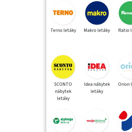
Terno letáky
Makro letáky
Ratio 
SCONTO
Idea nábytek
Orion 
nábytek
letáky
letáky