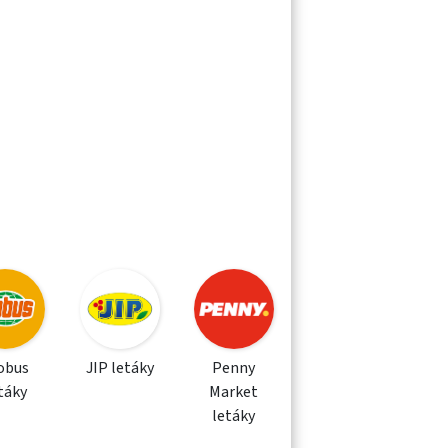
obus
JIP letáky
Penny
táky
Market
letáky