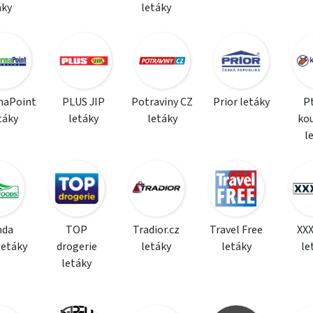
áky
letáky
maPoint
PLUS JIP
Potraviny CZ
Prior letáky
P
táky
letáky
letáky
ko
l
da
TOP
Tradior.cz
Travel Free
XX
letáky
drogerie
letáky
letáky
le
letáky