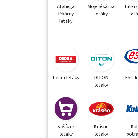
Alphega
Moje lékárna
Inter
lékárny
letáky
let
letáky
Dedra letáky
DITON
ESO l
letáky
Košík.cz
Krásno
Kub
letáky
letáky
potra