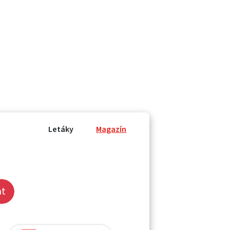
Letáky
Magazín
at