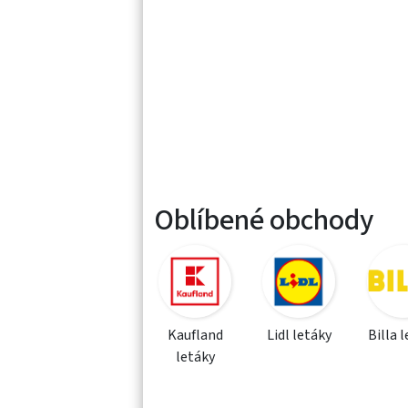
Oblíbené obchody
Kaufland
Lidl letáky
Billa 
letáky