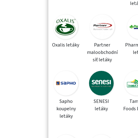
let
Oxalis letáky
Partner
Phar
maloobchodní
le
síť letáky
Sapho
SENESI
Tam
koupelny
letáky
Foods 
letáky