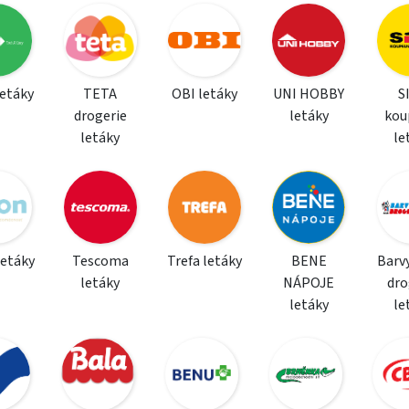
letáky
TETA
OBI letáky
UNI HOBBY
S
drogerie
letáky
kou
letáky
le
letáky
Tescoma
Trefa letáky
BENE
Barvy
letáky
NÁPOJE
dro
letáky
le