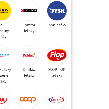
IKO
Comfor
Jysk letáky
pelny
letáky
táky
 a laky
Dr. Max
FLOP TOP
gerie
letáky
letáky
táky