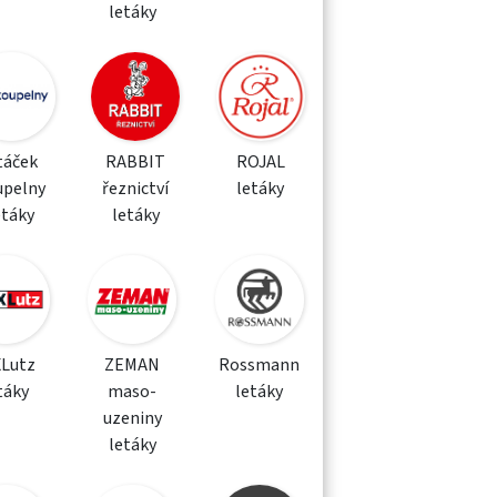
letáky
táček
RABBIT
ROJAL
upelny
řeznictví
letáky
etáky
letáky
XLutz
ZEMAN
Rossmann
táky
maso-
letáky
uzeniny
letáky