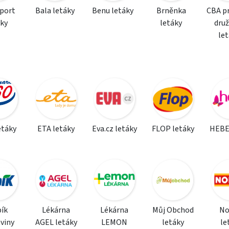
sport
Bala letáky
Benu letáky
Brněnka
CBA p
áky
letáky
dru
le
etáky
ETA letáky
Eva.cz letáky
FLOP letáky
HEBE
ík
Lékárna
Lékárna
Můj Obchod
N
viny
AGEL letáky
LEMON
letáky
le