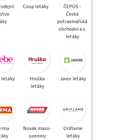
rodejní
Coop letáky
ČEPOS -
žstvo
Česká
táky
potravinářská
obchodní a.s.
letáky
 letáky
Hruška
Javor letáky
letáky
orma
Novák maso-
Oriflame
táky
uzeniny
letáky