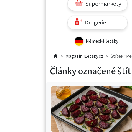
Supermarkety
Drogerie
Německé letáky
Magazín iLetaky.cz
Štítek "Pe
Články označené ští