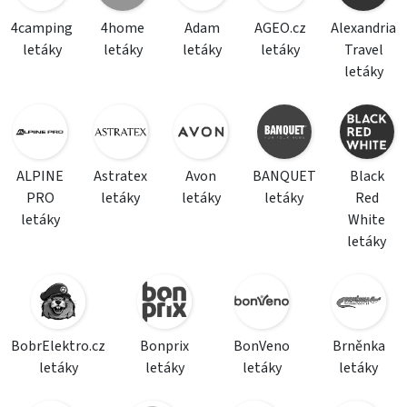
4camping
4home
Adam
AGEO.cz
Alexandria
letáky
letáky
letáky
letáky
Travel
letáky
ALPINE
Astratex
Avon
BANQUET
Black
PRO
letáky
letáky
letáky
Red
letáky
White
letáky
BobrElektro.cz
Bonprix
BonVeno
Brněnka
letáky
letáky
letáky
letáky