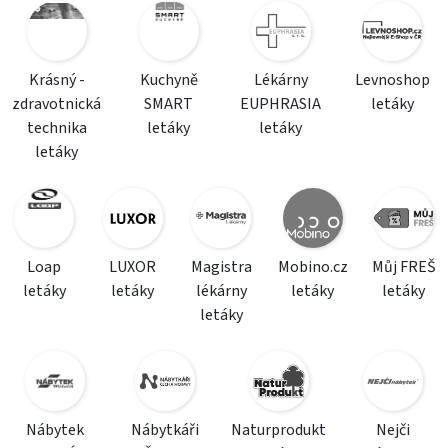
Krásný -
Kuchyně
Lékárny
Levnoshop
zdravotnická
SMART
EUPHRASIA
letáky
technika
letáky
letáky
letáky
Loap
LUXOR
Magistra
Mobino.cz
Můj FREŠ
letáky
letáky
lékárny
letáky
letáky
letáky
Nábytek
Nábytkáři
Naturprodukt
Nejči