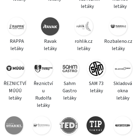
letáky
letáky
RAPPA
Ravak
rohlik.cz
Rozbaleno.cz
letáky
letáky
letáky
letáky
ŘEZNICTVÍ
Řeznictví
Sahm
SAM 73
Skladová
MÚÚÚ
u
Gastro
letáky
okna
letáky
Rudolfa
letáky
letáky
letáky