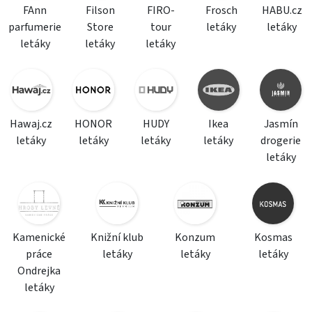
FAnn
Filson
FIRO-
Frosch
HABU.cz
parfumerie
Store
tour
letáky
letáky
letáky
letáky
letáky
Hawaj.cz
HONOR
HUDY
Ikea
Jasmín
letáky
letáky
letáky
letáky
drogerie
letáky
Kamenické
Knižní klub
Konzum
Kosmas
práce
letáky
letáky
letáky
Ondrejka
letáky