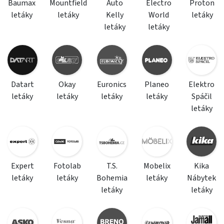
Baumax
Mountfield
Auto
Electro
Proton
letáky
letáky
Kelly
World
letáky
letáky
letáky
Datart
Okay
Euronics
Planeo
Elektro
letáky
letáky
letáky
letáky
Spáčil
letáky
Expert
Fotolab
T.S.
Mobelix
Kika
letáky
letáky
Bohemia
letáky
Nábytek
letáky
letáky