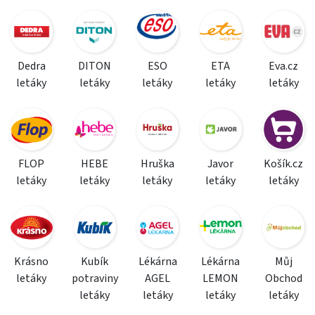
Dedra
DITON
ESO
ETA
Eva.cz
letáky
letáky
letáky
letáky
letáky
FLOP
HEBE
Hruška
Javor
Košík.cz
letáky
letáky
letáky
letáky
letáky
Krásno
Kubík
Lékárna
Lékárna
Můj
letáky
potraviny
AGEL
LEMON
Obchod
letáky
letáky
letáky
letáky