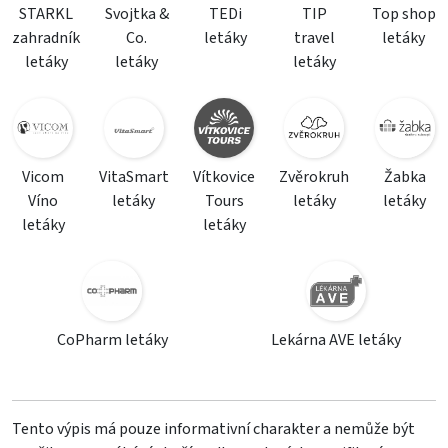
STARKL
Svojtka &
TEDi
TIP
Top shop
zahradník
Co.
letáky
travel
letáky
letáky
letáky
letáky
Vicom
VitaSmart
Vítkovice
Zvěrokruh
Žabka
Víno
letáky
Tours
letáky
letáky
letáky
letáky
CoPharm letáky
Lekárna AVE letáky
Tento výpis má pouze informativní charakter a nemůže být