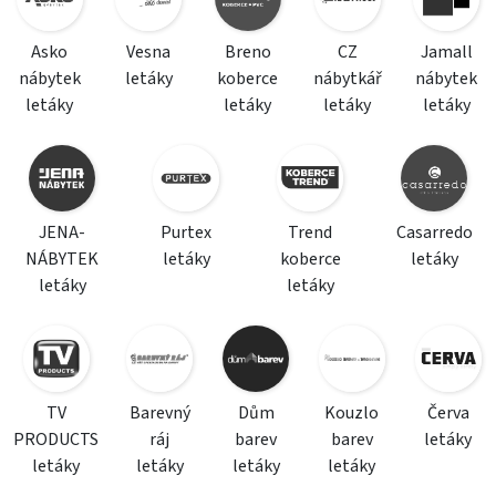
Asko
Vesna
Breno
CZ
Jamall
nábytek
letáky
koberce
nábytkář
nábytek
letáky
letáky
letáky
letáky
JENA-
Purtex
Trend
Casarredo
NÁBYTEK
letáky
koberce
letáky
letáky
letáky
TV
Barevný
Dům
Kouzlo
Červa
PRODUCTS
ráj
barev
barev
letáky
letáky
letáky
letáky
letáky