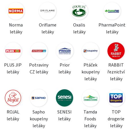
Norma
Oriflame
Oxalis
PharmaPoint
letáky
letáky
letáky
letáky
PLUS JIP
Potraviny
Prior
Ptáček
RABBIT
letáky
CZ letáky
letáky
koupelny
řeznictví
letáky
letáky
ROJAL
Sapho
SENESI
Tamda
TOP
letáky
koupelny
letáky
Foods
drogerie
letáky
letáky
letáky