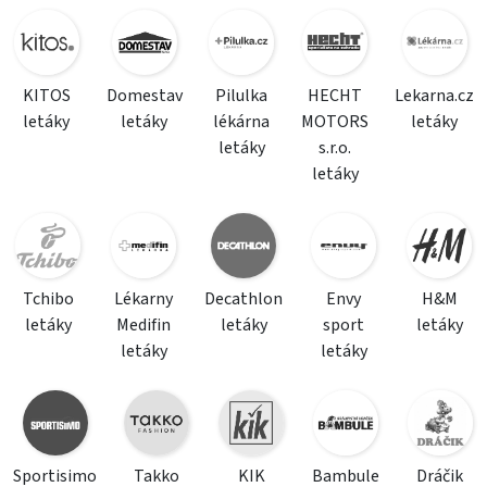
KITOS
Domestav
Pilulka
HECHT
Lekarna.cz
letáky
letáky
lékárna
MOTORS
letáky
letáky
s.r.o.
letáky
Tchibo
Lékarny
Decathlon
Envy
H&M
letáky
Medifin
letáky
sport
letáky
letáky
letáky
Sportisimo
Takko
KIK
Bambule
Dráčik