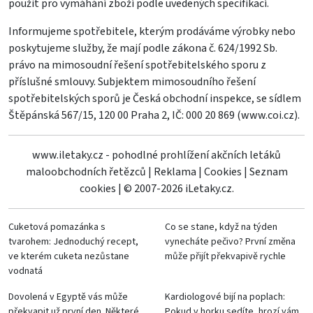
použit pro vymáhání zboží podle uvedených specifikací.
Informujeme spotřebitele, kterým prodáváme výrobky nebo
poskytujeme služby, že mají podle zákona č. 624/1992 Sb.
právo na mimosoudní řešení spotřebitelského sporu z
příslušné smlouvy. Subjektem mimosoudního řešení
spotřebitelských sporů je Česká obchodní inspekce, se sídlem
Štěpánská 567/15, 120 00 Praha 2, IČ: 000 20 869 (
www.coi.cz
).
www.iletaky.cz - pohodlné prohlížení akčních letáků
maloobchodních řetězců
|
Reklama
|
Cookies
|
Seznam
cookies
|
© 2007-2026 iLetaky.cz.
Cuketová pomazánka s
Co se stane, když na týden
tvarohem: Jednoduchý recept,
vynecháte pečivo? První změna
ve kterém cuketa nezůstane
může přijít překvapivě rychle
vodnatá
Dovolená v Egyptě vás může
Kardiologové bijí na poplach:
překvapit už první den. Některé
Pokud v horku sedíte, hrozí vám