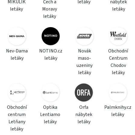
MIKULÍK
Čech a
letáky
nábytek
letáky
Moravy
letáky
letáky
Nev-Dama
NOTINO.cz
Novák
Obchodní
letáky
letáky
maso-
Centrum
uzeniny
Chodov
letáky
letáky
Obchodní
Optika
Orfa
Palmknihy.cz
centrum
Lentiamo
nábytek
letáky
Letňany
letáky
letáky
letáky