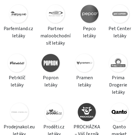
Parfemland.cz
Partner
Pepco
Pet Center
letáky
maloobchodní
letáky
letáky
síť letáky
Petrklíč
Popron
Pramen
Prima
letáky
letáky
letáky
Drogerie
letáky
Prodejnakol.eu
Proděti.cz
PROCHÁZKA
Qanto
letáky
letáky
– Váš řezník
market