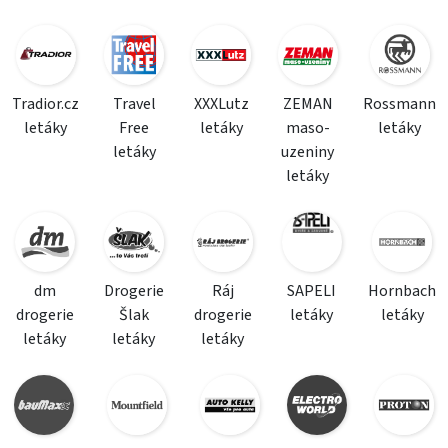
Tradior.cz
Travel
XXXLutz
ZEMAN
Rossmann
letáky
Free
letáky
maso-
letáky
letáky
uzeniny
letáky
dm
Drogerie
Ráj
SAPELI
Hornbach
drogerie
Šlak
drogerie
letáky
letáky
letáky
letáky
letáky