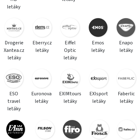
letáky
Drogerie
Eberry.cz
Eiffel
Emos
Enapo
Xantea.cz
letáky
Optic
letáky
letáky
letáky
letáky
ESO
Euronova
EXIMtours
EXIsport
Faberlic
travel
letáky
letáky
letáky
letáky
letáky