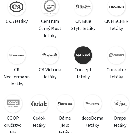
C&A letáky
Centrum
CK Blue
CK FISCHER
Černý Most
Style letáky
letáky
letáky
CK
CK Victoria
Concept
Conrad.cz
Neckermann
letáky
letáky
letáky
letáky
COOP
Čedok
Dáme
decoDoma
Draps
družstvo
letáky
jídlo
letáky
letáky
HB
letáky