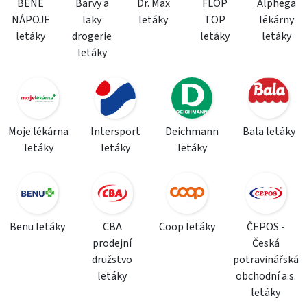
BENE
Barvy a
Dr. Max
FLOP
Alphega
NÁPOJE
laky
letáky
TOP
lékárny
letáky
drogerie
letáky
letáky
letáky
Moje lékárna
Intersport
Deichmann
Bala letáky
letáky
letáky
letáky
Benu letáky
CBA
Coop letáky
ČEPOS -
prodejní
Česká
družstvo
potravinářská
letáky
obchodní a.s.
letáky