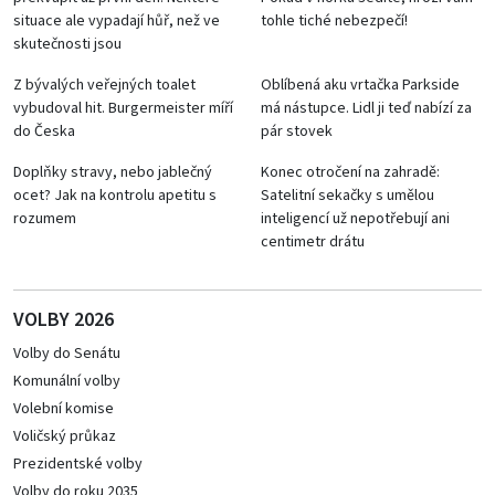
situace ale vypadají hůř, než ve
tohle tiché nebezpečí!
skutečnosti jsou
Z bývalých veřejných toalet
Oblíbená aku vrtačka Parkside
vybudoval hit. Burgermeister míří
má nástupce. Lidl ji teď nabízí za
do Česka
pár stovek
Doplňky stravy, nebo jablečný
Konec otročení na zahradě:
ocet? Jak na kontrolu apetitu s
Satelitní sekačky s umělou
rozumem
inteligencí už nepotřebují ani
centimetr drátu
VOLBY 2026
Volby do Senátu
Komunální volby
Volební komise
Voličský průkaz
Prezidentské volby
Volby do roku 2035