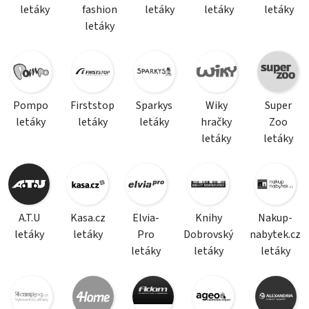
letáky
fashion
letáky
letáky
letáky
letáky
Pompo
Firststop
Sparkys
Wiky
Super
letáky
letáky
letáky
hračky
Zoo
letáky
letáky
A.T.U
Kasa.cz
Elvia-
Knihy
Nakup-
letáky
letáky
Pro
Dobrovský
nabytek.cz
letáky
letáky
letáky