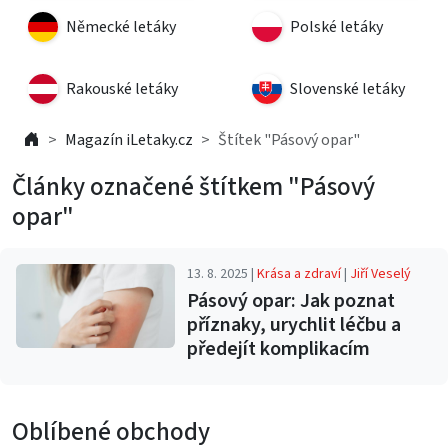
Německé letáky
Polské letáky
Rakouské letáky
Slovenské letáky
Magazín iLetaky.cz
Štítek "Pásový opar"
Články označené štítkem "Pásový
opar"
13. 8. 2025 |
Krása a zdraví
|
Jiří Veselý
Pásový opar: Jak poznat
příznaky, urychlit léčbu a
předejít komplikacím
Oblíbené obchody