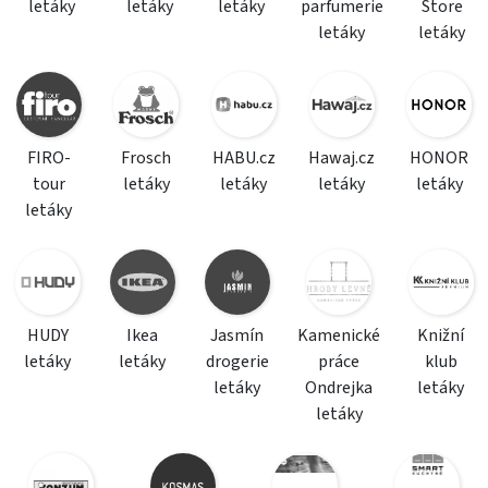
letáky
letáky
letáky
parfumerie
Store
letáky
letáky
FIRO-
Frosch
HABU.cz
Hawaj.cz
HONOR
tour
letáky
letáky
letáky
letáky
letáky
HUDY
Ikea
Jasmín
Kamenické
Knižní
letáky
letáky
drogerie
práce
klub
letáky
Ondrejka
letáky
letáky