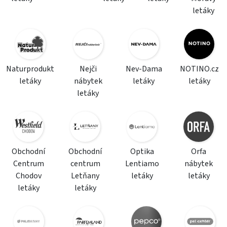
letáky
Naturprodukt
Nejči
Nev-Dama
NOTINO.cz
letáky
nábytek
letáky
letáky
letáky
Obchodní
Obchodní
Optika
Orfa
Centrum
centrum
Lentiamo
nábytek
Chodov
Letňany
letáky
letáky
letáky
letáky