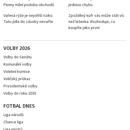
Penny mění podobu obchodů
jedinou chybu
Vařená rýže je největší riziko.
Zpožděný kufr vás může stát víc
Tato jídla do zásoby nevařte
než letenka. Rozhoduje, co
koupíte jako první
VOLBY 2026
Volby do Senátu
Komunální volby
Volební komise
Voličský průkaz
Prezidentské volby
Volby do roku 2035
FOTBAL DNES
Liga národů
Chance liga
Liga mistrů