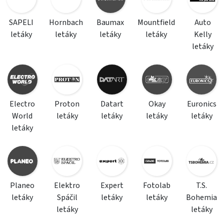
SAPELI
Hornbach
Baumax
Mountfield
Auto
letáky
letáky
letáky
letáky
Kelly
letáky
Electro
Proton
Datart
Okay
Euronics
World
letáky
letáky
letáky
letáky
letáky
Planeo
Elektro
Expert
Fotolab
T.S.
letáky
Spáčil
letáky
letáky
Bohemia
letáky
letáky