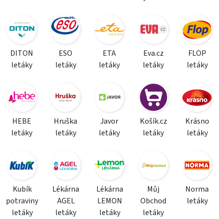
DITON
ESO
ETA
Eva.cz
FLOP
letáky
letáky
letáky
letáky
letáky
HEBE
Hruška
Javor
Košík.cz
Krásno
letáky
letáky
letáky
letáky
letáky
Kubík
Lékárna
Lékárna
Můj
Norma
potraviny
AGEL
LEMON
Obchod
letáky
letáky
letáky
letáky
letáky