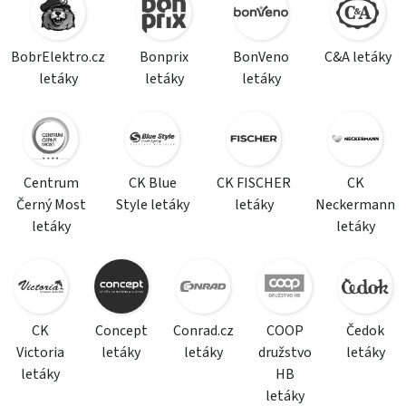
BobrElektro.cz
Bonprix
BonVeno
C&A letáky
letáky
letáky
letáky
Centrum
CK Blue
CK FISCHER
CK
Černý Most
Style letáky
letáky
Neckermann
letáky
letáky
CK
Concept
Conrad.cz
COOP
Čedok
Victoria
letáky
letáky
družstvo
letáky
letáky
HB
letáky