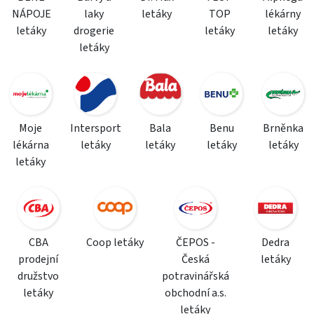
NÁPOJE
laky
letáky
TOP
lékárny
letáky
drogerie
letáky
letáky
letáky
Moje
Intersport
Bala
Benu
Brněnka
lékárna
letáky
letáky
letáky
letáky
letáky
CBA
Coop letáky
ČEPOS -
Dedra
prodejní
Česká
letáky
družstvo
potravinářská
letáky
obchodní a.s.
letáky