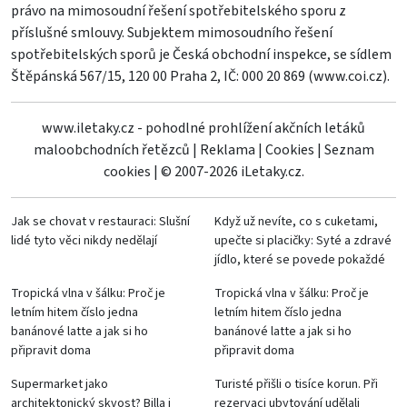
právo na mimosoudní řešení spotřebitelského sporu z
příslušné smlouvy. Subjektem mimosoudního řešení
spotřebitelských sporů je Česká obchodní inspekce, se sídlem
Štěpánská 567/15, 120 00 Praha 2, IČ: 000 20 869 (
www.coi.cz
).
www.iletaky.cz - pohodlné prohlížení akčních letáků
maloobchodních řetězců
|
Reklama
|
Cookies
|
Seznam
cookies
|
© 2007-2026 iLetaky.cz.
Jak se chovat v restauraci: Slušní
Když už nevíte, co s cuketami,
lidé tyto věci nikdy nedělají
upečte si placičky: Syté a zdravé
jídlo, které se povede pokaždé
Tropická vlna v šálku: Proč je
Tropická vlna v šálku: Proč je
letním hitem číslo jedna
letním hitem číslo jedna
banánové latte a jak si ho
banánové latte a jak si ho
připravit doma
připravit doma
Supermarket jako
Turisté přišli o tisíce korun. Při
architektonický skvost? Billa i
rezervaci ubytování udělali