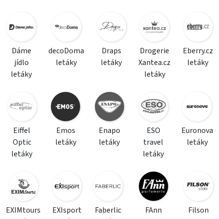
Dáme
decoDoma
Draps
Drogerie
Eberry.cz
jídlo
letáky
letáky
Xantea.cz
letáky
letáky
letáky
Eiffel
Emos
Enapo
ESO
Euronova
Optic
letáky
letáky
travel
letáky
letáky
letáky
EXIMtours
EXIsport
Faberlic
FAnn
Filson