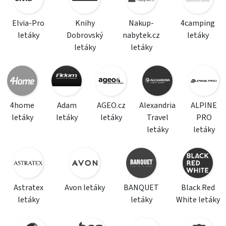
Elvia-Pro
Knihy
Nakup-
4camping
letáky
Dobrovský
nabytek.cz
letáky
letáky
letáky
4home
Adam
AGEO.cz
Alexandria
ALPINE
letáky
letáky
letáky
Travel
PRO
letáky
letáky
Astratex
Avon letáky
BANQUET
Black Red
letáky
letáky
White letáky