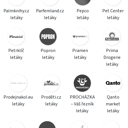
Palmknihy.cz
Parfemland.cz
Pepco
Pet Center
letáky
letáky
letáky
letáky
Petrklíč
Popron
Pramen
Prima
letáky
letáky
letáky
Drogerie
letáky
Prodejnakol.eu
Proděti.cz
PROCHÁZKA
Qanto
letáky
letáky
– Váš řezník
market
letáky
letáky