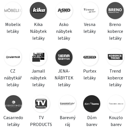
Mobelix
Kika
Asko
Vesna
Breno
letáky
Nábytek
nábytek
letáky
koberce
letáky
letáky
letáky
CZ
Jamall
JENA-
Purtex
Trend
nábytkář
nábytek
NÁBYTEK
letáky
koberce
letáky
letáky
letáky
letáky
Casarredo
TV
Barevný
Dům
Kouzlo
letáky
PRODUCTS
ráj
barev
barev