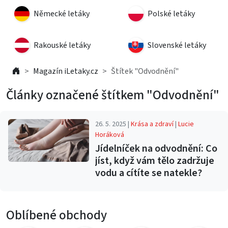
Německé letáky
Polské letáky
Rakouské letáky
Slovenské letáky
Magazín iLetaky.cz
Štítek "Odvodnění"
Články označené štítkem "Odvodnění"
26. 5. 2025 |
Krása a zdraví
|
Lucie
Horáková
Jídelníček na odvodnění: Co
jíst, když vám tělo zadržuje
vodu a cítíte se natekle?
Oblíbené obchody