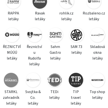
RAPPA
Ravak
rohlik.cz
Rozbaleno.cz
letáky
letáky
letáky
letáky
ŘEZNICTVÍ
Řeznictví
Sahm
SAM 73
Skladová
MÚÚÚ
u
Gastro
letáky
okna
letáky
Rudolfa
letáky
letáky
letáky
STARKL
Svojtka &
TEDi
TIP
Top shop
zahradník
Co.
letáky
travel
letáky
letáky
letáky
letáky