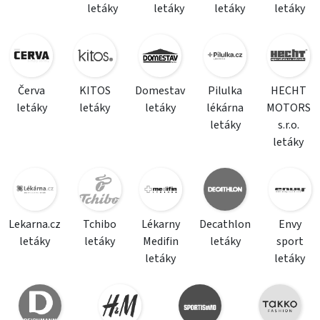
letáky
letáky
letáky
letáky
Červa
KITOS
Domestav
Pilulka
HECHT
letáky
letáky
letáky
lékárna
MOTORS
letáky
s.r.o.
letáky
Lekarna.cz
Tchibo
Lékarny
Decathlon
Envy
letáky
letáky
Medifin
letáky
sport
letáky
letáky