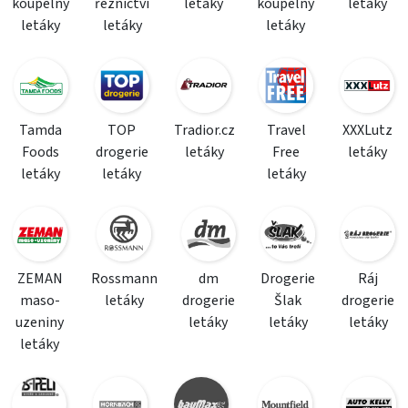
koupelny
řeznictví
letáky
koupelny
letáky
letáky
letáky
letáky
Tamda
TOP
Tradior.cz
Travel
XXXLutz
Foods
drogerie
letáky
Free
letáky
letáky
letáky
letáky
ZEMAN
Rossmann
dm
Drogerie
Ráj
maso-
letáky
drogerie
Šlak
drogerie
uzeniny
letáky
letáky
letáky
letáky