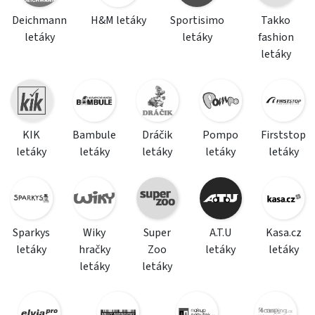
Deichmann
H&M letáky
Sportisimo
Takko
letáky
letáky
fashion
letáky
KIK
Bambule
Dráčik
Pompo
Firststop
letáky
letáky
letáky
letáky
letáky
Sparkys
Wiky
Super
A.T.U
Kasa.cz
letáky
hračky
Zoo
letáky
letáky
letáky
letáky