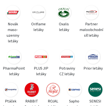
Novák
Oriflame
Oxalis
Partner
maso-
letáky
letáky
maloobchodní
uzeniny
síť letáky
letáky
PharmaPoint
PLUS JIP
Potraviny
Prior letáky
letáky
letáky
CZ letáky
Ptáček
RABBIT
ROJAL
Sapho
SENESI