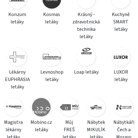
Konzum
Kosmas
Krásný -
Kuchyně
letáky
letáky
zdravotnická
SMART
technika
letáky
letáky
Lékárny
Levnoshop
Loap letáky
LUXOR
EUPHRASIA
letáky
letáky
letáky
Magistra
Mobino.cz
Můj
Nábytek
Nábytkáři
lékárny
letáky
FREŠ
MIKULÍK
Čech a
letáky
letáky
letáky
Moravy