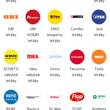
letáky
letáky
OBI
UNI
SIKO
Comfor
Jysk
letáky
HOBBY
koupelny
letáky
letáky
letáky
letáky
SCONTO
Idea
Orion
Tescoma
Trefa
nábytek
nábytek
letáky
letáky
letáky
letáky
letáky
BENE
Barvy a
Dr. Max
FLOP
Alphega