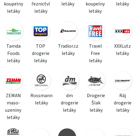
koupelny
řeznictví
letáky
koupelny
letáky
letáky
letáky
letáky
Tamda
TOP
Tradior.cz
Travel
XXXLutz
Foods
drogerie
letáky
Free
letáky
letáky
letáky
letáky
ZEMAN
Rossmann
dm
Drogerie
Ráj
maso-
letáky
drogerie
Šlak
drogerie
uzeniny
letáky
letáky
letáky
letáky