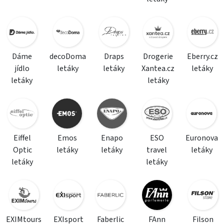
Dáme
decoDoma
Draps
Drogerie
Eberry.cz
jídlo
letáky
letáky
Xantea.cz
letáky
letáky
letáky
Eiffel
Emos
Enapo
ESO
Euronova
Optic
letáky
letáky
travel
letáky
letáky
letáky
EXIMtours
EXIsport
Faberlic
FAnn
Filson