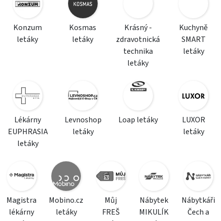
Konzum
Kosmas
Krásný -
Kuchyně
letáky
letáky
zdravotnická
SMART
technika
letáky
letáky
Lékárny
Levnoshop
Loap letáky
LUXOR
EUPHRASIA
letáky
letáky
letáky
Magistra
Mobino.cz
Můj
Nábytek
Nábytkáři
lékárny
letáky
FREŠ
MIKULÍK
Čech a