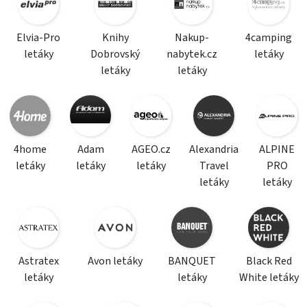
Elvia-Pro
Knihy
Nakup-
4camping
letáky
Dobrovský
nabytek.cz
letáky
letáky
letáky
4home
Adam
AGEO.cz
Alexandria
ALPINE
letáky
letáky
letáky
Travel
PRO
letáky
letáky
Astratex
Avon letáky
BANQUET
Black Red
letáky
letáky
White letáky