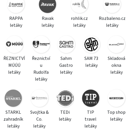
RAPPA
Ravak
rohlik.cz
Rozbaleno.cz
letáky
letáky
letáky
letáky
ŘEZNICTVÍ
Řeznictví
Sahm
SAM 73
Skladová
MÚÚÚ
u
Gastro
letáky
okna
letáky
Rudolfa
letáky
letáky
letáky
STARKL
Svojtka &
TEDi
TIP
Top shop
zahradník
Co.
letáky
travel
letáky
letáky
letáky
letáky