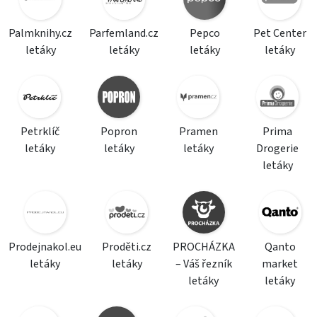
Palmknihy.cz
Parfemland.cz
Pepco
Pet Center
letáky
letáky
letáky
letáky
Petrklíč
Popron
Pramen
Prima
letáky
letáky
letáky
Drogerie
letáky
Prodejnakol.eu
Proděti.cz
PROCHÁZKA
Qanto
letáky
letáky
– Váš řezník
market
letáky
letáky