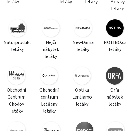
letáky
letáky
letáky
Moravy
letáky
Naturprodukt
Nejči
Nev-Dama
NOTINO.cz
letáky
nábytek
letáky
letáky
letáky
Obchodní
Obchodní
Optika
Orfa
Centrum
centrum
Lentiamo
nábytek
Chodov
Letňany
letáky
letáky
letáky
letáky