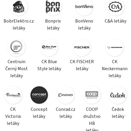
BobrElektro.cz
Bonprix
BonVeno
C&A letáky
letáky
letáky
letáky
Centrum
CK Blue
CK FISCHER
CK
Černý Most
Style letáky
letáky
Neckermann
letáky
letáky
CK
Concept
Conrad.cz
COOP
Čedok
Victoria
letáky
letáky
družstvo
letáky
letáky
HB
letáky