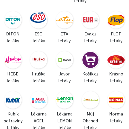
letáky
DITON
ESO
ETA
Eva.cz
FLOP
letáky
letáky
letáky
letáky
letáky
HEBE
Hruška
Javor
Košík.cz
Krásno
letáky
letáky
letáky
letáky
letáky
Kubík
Lékárna
Lékárna
Můj
Norma
potraviny
AGEL
LEMON
Obchod
letáky
letáky
letáky
letáky
letáky