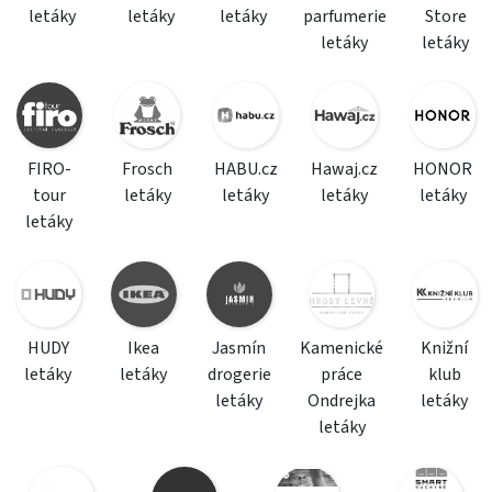
letáky
letáky
letáky
parfumerie
Store
letáky
letáky
FIRO-
Frosch
HABU.cz
Hawaj.cz
HONOR
tour
letáky
letáky
letáky
letáky
letáky
HUDY
Ikea
Jasmín
Kamenické
Knižní
letáky
letáky
drogerie
práce
klub
letáky
Ondrejka
letáky
letáky