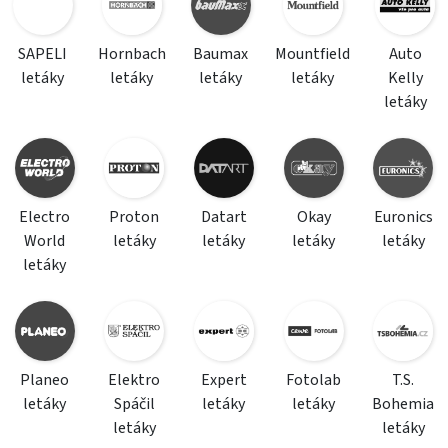
SAPELI
Hornbach
Baumax
Mountfield
Auto
letáky
letáky
letáky
letáky
Kelly
letáky
Electro
Proton
Datart
Okay
Euronics
World
letáky
letáky
letáky
letáky
letáky
Planeo
Elektro
Expert
Fotolab
T.S.
letáky
Spáčil
letáky
letáky
Bohemia
letáky
letáky