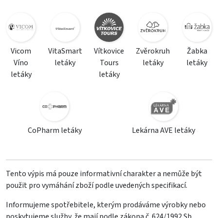
Vicom
VitaSmart
Vítkovice
Zvěrokruh
Žabka
Víno
letáky
Tours
letáky
letáky
letáky
letáky
CoPharm letáky
Lekárna AVE letáky
Tento výpis má pouze informativní charakter a nemůže být
použit pro vymáhání zboží podle uvedených specifikací.
Informujeme spotřebitele, kterým prodáváme výrobky nebo
poskytujeme služby, že mají podle zákona č. 624/1992 Sb.