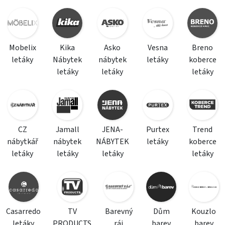
Mobelix
Kika
Asko
Vesna
Breno
letáky
Nábytek
nábytek
letáky
koberce
letáky
letáky
letáky
CZ
Jamall
JENA-
Purtex
Trend
nábytkář
nábytek
NÁBYTEK
letáky
koberce
letáky
letáky
letáky
letáky
Casarredo
TV
Barevný
Dům
Kouzlo
letáky
PRODUCTS
ráj
barev
barev