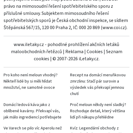
právo na mimosoudní řešení spotřebitelského sporu z
příslušné smlouvy. Subjektem mimosoudního řešení
spotřebitelských sporů je Česká obchodní inspekce, se sídlem
Štěpánská 567/15, 120 00 Praha 2, IČ: 000 20 869 (
www.coi.cz
).
www.iletaky.cz - pohodlné prohlížení akčních letáků
maloobchodních řetězců
|
Reklama
|
Cookies
|
Seznam
cookies
|
© 2007-2026 iLetaky.cz.
Pro koho není meloun vhodný?
Recept na domácí meruňkovou
Někteří lidé by si měli hlídat
zmrzlinu: Stačí pár surovin a
množství, ne samotné ovoce
výsledek vás překvapí jemnou
chutí
Domácí ledová káva jako z
Proč meloun někdy není sladký?
oblíbené kavárny. Překvapí vás,
Rozhoduje detail, který většina
jak málo ingrediencí potřebujete
lidí při nákupu přehlédne
Ve Varech se pilo víc Aperolu než
Kvíz: Legendární obchody z