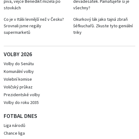
piva, vejce Benedikt mizela po
devadesátek. Pamatujete si je
stovkách
všechny?
Co je v Itálii levnější než v Česku?
Okurkový lák jako tajná zbraň
Srovnali jsme regály
šéfkuchařů. Zkuste tyto geniální
supermarketů
triky
VOLBY 2026
Volby do Senátu
Komunální volby
Volební komise
Voličský průkaz
Prezidentské volby
Volby do roku 2035
FOTBAL DNES
Liga národů
Chance liga