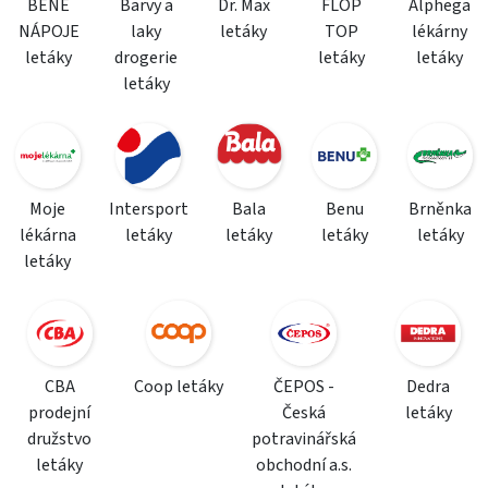
BENE
Barvy a
Dr. Max
FLOP
Alphega
NÁPOJE
laky
letáky
TOP
lékárny
letáky
drogerie
letáky
letáky
letáky
Moje
Intersport
Bala
Benu
Brněnka
lékárna
letáky
letáky
letáky
letáky
letáky
CBA
Coop letáky
ČEPOS -
Dedra
prodejní
Česká
letáky
družstvo
potravinářská
letáky
obchodní a.s.