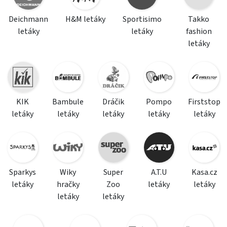
Deichmann
H&M letáky
Sportisimo
Takko
letáky
letáky
fashion
letáky
KIK
Bambule
Dráčik
Pompo
Firststop
letáky
letáky
letáky
letáky
letáky
Sparkys
Wiky
Super
A.T.U
Kasa.cz
letáky
hračky
Zoo
letáky
letáky
letáky
letáky