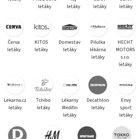
letáky
letáky
letáky
letáky
Červa
KITOS
Domestav
Pilulka
HECHT
letáky
letáky
letáky
lékárna
MOTORS
letáky
s.r.o.
letáky
Lekarna.cz
Tchibo
Lékarny
Decathlon
Envy
letáky
letáky
Medifin
letáky
sport
letáky
letáky