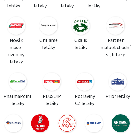
letáky
letáky
letáky
letáky
Novák
Oriflame
Oxalis
Partner
maso-
letáky
letáky
maloobchodní
uzeniny
síť letáky
letáky
PharmaPoint
PLUS JIP
Potraviny
Prior letáky
letáky
letáky
CZ letáky