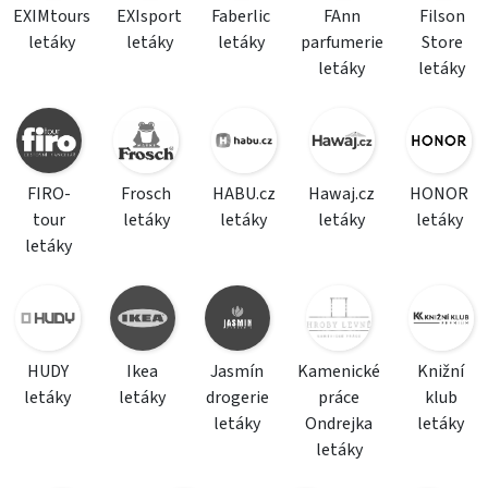
EXIMtours
EXIsport
Faberlic
FAnn
Filson
letáky
letáky
letáky
parfumerie
Store
letáky
letáky
FIRO-
Frosch
HABU.cz
Hawaj.cz
HONOR
tour
letáky
letáky
letáky
letáky
letáky
HUDY
Ikea
Jasmín
Kamenické
Knižní
letáky
letáky
drogerie
práce
klub
letáky
Ondrejka
letáky
letáky