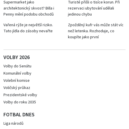
Supermarket jako
Turisté přišli o tisíce korun. Při
architektonický skvost? Billa i
rezervaci ubytování udělali
Penny mění podobu obchodů
jedinou chybu
Vařená rýže je největší riziko.
Zpožděný kufr vás může stát víc
Tato jídla do zásoby nevařte
než letenka. Rozhoduje, co
koupíte jako první
VOLBY 2026
Volby do Senátu
Komunální volby
Volební komise
Voličský průkaz
Prezidentské volby
Volby do roku 2035
FOTBAL DNES
Liga národů