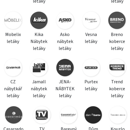
letáky
letáky
Mobelix
Kika
Asko
Vesna
Breno
letáky
Nábytek
nábytek
letáky
koberce
letáky
letáky
letáky
CZ
Jamall
JENA-
Purtex
Trend
nábytkář
nábytek
NÁBYTEK
letáky
koberce
letáky
letáky
letáky
letáky
Casarredo
TV
Barevný
Dům
Kouzlo