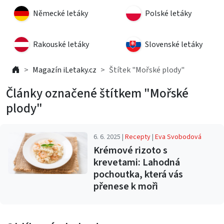
Německé letáky
Polské letáky
Rakouské letáky
Slovenské letáky
Magazín iLetaky.cz
Štítek "Mořské plody"
Články označené štítkem "Mořské
plody"
6. 6. 2025 |
Recepty
|
Eva Svobodová
Krémové rizoto s
krevetami: Lahodná
pochoutka, která vás
přenese k moři