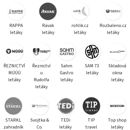
RAPPA
Ravak
rohlik.cz
Rozbaleno.cz
letáky
letáky
letáky
letáky
ŘEZNICTVÍ
Řeznictví
Sahm
SAM 73
Skladová
MÚÚÚ
u
Gastro
letáky
okna
letáky
Rudolfa
letáky
letáky
letáky
STARKL
Svojtka &
TEDi
TIP
Top shop
zahradník
Co.
letáky
travel
letáky