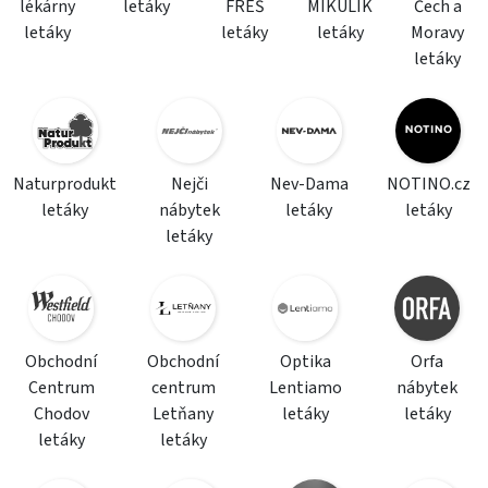
lékárny
letáky
FREŠ
MIKULÍK
Čech a
letáky
letáky
letáky
Moravy
letáky
Naturprodukt
Nejči
Nev-Dama
NOTINO.cz
letáky
nábytek
letáky
letáky
letáky
Obchodní
Obchodní
Optika
Orfa
Centrum
centrum
Lentiamo
nábytek
Chodov
Letňany
letáky
letáky
letáky
letáky