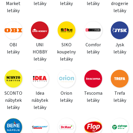
Market
letáky
letáky
letáky
drogerie
letáky
letáky
OBI
UNI
SIKO
Comfor
Jysk
letáky
HOBBY
koupelny
letáky
letáky
letáky
letáky
SCONTO
Idea
Orion
Tescoma
Trefa
nábytek
nábytek
letáky
letáky
letáky
letáky
letáky