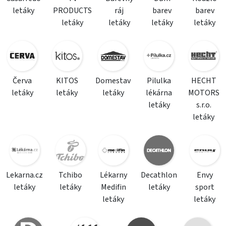
letáky
PRODUCTS
ráj
barev
barev
letáky
letáky
letáky
letáky
Červa
KITOS
Domestav
Pilulka
HECHT
letáky
letáky
letáky
lékárna
MOTORS
letáky
s.r.o.
letáky
Lekarna.cz
Tchibo
Lékarny
Decathlon
Envy
letáky
letáky
Medifin
letáky
sport
letáky
letáky