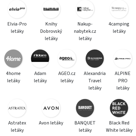
Elvia-Pro
Knihy
Nakup-
4camping
letáky
Dobrovský
nabytek.cz
letáky
letáky
letáky
4home
Adam
AGEO.cz
Alexandria
ALPINE
letáky
letáky
letáky
Travel
PRO
letáky
letáky
Astratex
Avon letáky
BANQUET
Black Red
letáky
letáky
White letáky