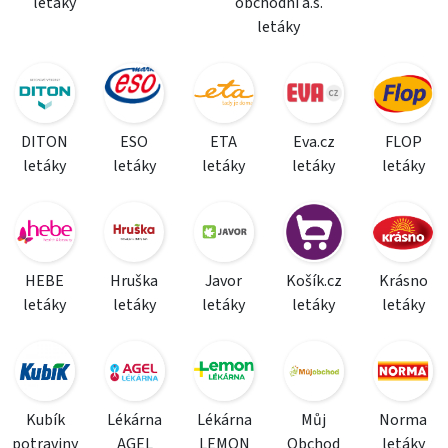
letáky
obchodní a.s.
letáky
DITON
ESO
ETA
Eva.cz
FLOP
letáky
letáky
letáky
letáky
letáky
HEBE
Hruška
Javor
Košík.cz
Krásno
letáky
letáky
letáky
letáky
letáky
Kubík
Lékárna
Lékárna
Můj
Norma
potraviny
AGEL
LEMON
Obchod
letáky