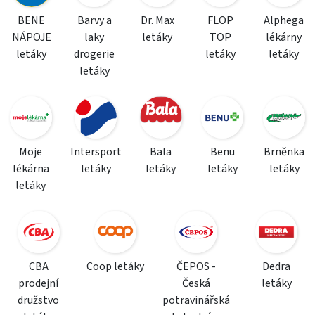
BENE
Barvy a
Dr. Max
FLOP
Alphega
NÁPOJE
laky
letáky
TOP
lékárny
letáky
drogerie
letáky
letáky
letáky
Moje
Intersport
Bala
Benu
Brněnka
lékárna
letáky
letáky
letáky
letáky
letáky
CBA
Coop letáky
ČEPOS -
Dedra
prodejní
Česká
letáky
družstvo
potravinářská