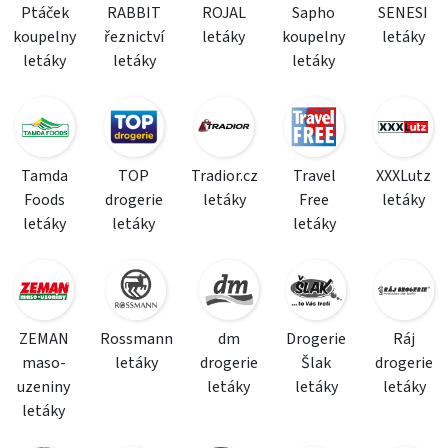
Ptáček
RABBIT
ROJAL
Sapho
SENESI
koupelny
řeznictví
letáky
koupelny
letáky
letáky
letáky
letáky
Tamda
TOP
Tradior.cz
Travel
XXXLutz
Foods
drogerie
letáky
Free
letáky
letáky
letáky
letáky
ZEMAN
Rossmann
dm
Drogerie
Ráj
maso-
letáky
drogerie
Šlak
drogerie
uzeniny
letáky
letáky
letáky
letáky