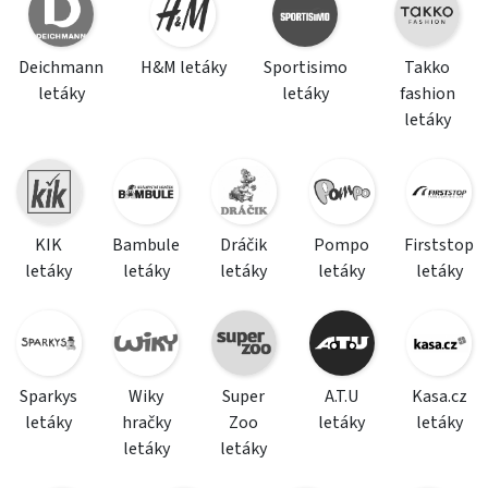
Deichmann
H&M letáky
Sportisimo
Takko
letáky
letáky
fashion
letáky
KIK
Bambule
Dráčik
Pompo
Firststop
letáky
letáky
letáky
letáky
letáky
Sparkys
Wiky
Super
A.T.U
Kasa.cz
letáky
hračky
Zoo
letáky
letáky
letáky
letáky