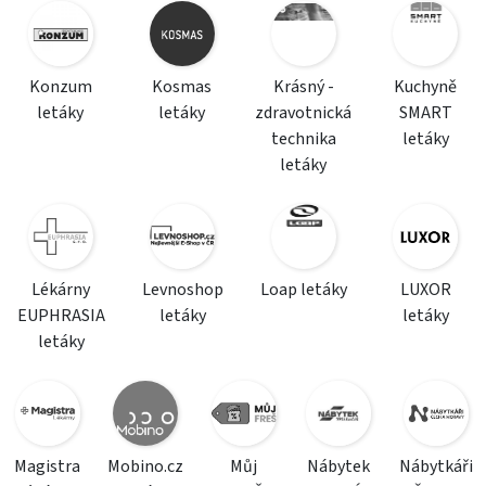
Konzum
Kosmas
Krásný -
Kuchyně
letáky
letáky
zdravotnická
SMART
technika
letáky
letáky
Lékárny
Levnoshop
Loap letáky
LUXOR
EUPHRASIA
letáky
letáky
letáky
Magistra
Mobino.cz
Můj
Nábytek
Nábytkáři