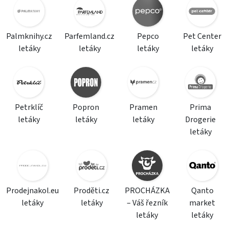
Palmknihy.cz
Parfemland.cz
Pepco
Pet Center
letáky
letáky
letáky
letáky
Petrklíč
Popron
Pramen
Prima
letáky
letáky
letáky
Drogerie
letáky
Prodejnakol.eu
Proděti.cz
PROCHÁZKA
Qanto
letáky
letáky
– Váš řezník
market
letáky
letáky