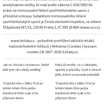
poskytujeme služby, že mají podle zákona č. 624/1992 Sb.
právo na mimosoudní řešení spotřebitelského sporu z
příslušné smlouvy. Subjektem mimosoudního řešení
spotřebitelských sporů je Česká obchodní inspekce, se sídlem
Štěpánská 567/15, 120 00 Praha 2, IČ: 000 20 869 (
www.coi.cz
).
www.iletaky.cz - pohodlné prohlížení akčních letáků
maloobchodních řetězců
|
Reklama
|
Cookies
|
Seznam
cookies
|
© 2007-2026 iLetaky.cz.
Jak se chovat v restauraci: Slušní
Když už nevíte, co s cuketami,
lidé tyto věci nikdy nedělají
upečte si placičky: Syté a zdravé
jídlo, které se povede pokaždé
Tropická vlna v šálku: Proč je
Tropická vlna v šálku: Proč je
letním hitem číslo jedna
letním hitem číslo jedna
banánové latte a jak si ho
banánové latte a jak si ho
připravit doma
připravit doma