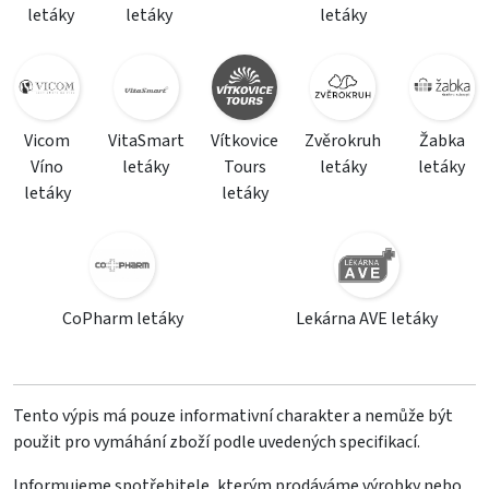
letáky
letáky
letáky
Vicom
VitaSmart
Vítkovice
Zvěrokruh
Žabka
Víno
letáky
Tours
letáky
letáky
letáky
letáky
CoPharm letáky
Lekárna AVE letáky
Tento výpis má pouze informativní charakter a nemůže být
použit pro vymáhání zboží podle uvedených specifikací.
Informujeme spotřebitele, kterým prodáváme výrobky nebo