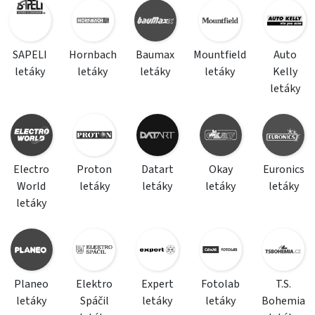
SAPELI
Hornbach
Baumax
Mountfield
Auto
letáky
letáky
letáky
letáky
Kelly
letáky
Electro
Proton
Datart
Okay
Euronics
World
letáky
letáky
letáky
letáky
letáky
Planeo
Elektro
Expert
Fotolab
T.S.
letáky
Spáčil
letáky
letáky
Bohemia