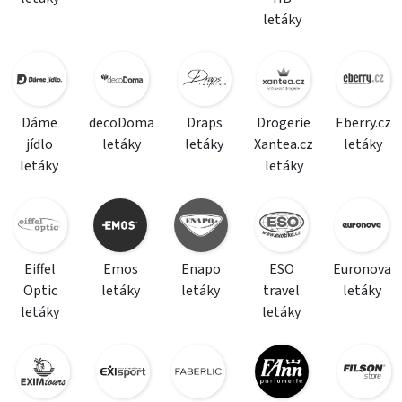
letáky
Dáme
decoDoma
Draps
Drogerie
Eberry.cz
jídlo
letáky
letáky
Xantea.cz
letáky
letáky
letáky
Eiffel
Emos
Enapo
ESO
Euronova
Optic
letáky
letáky
travel
letáky
letáky
letáky