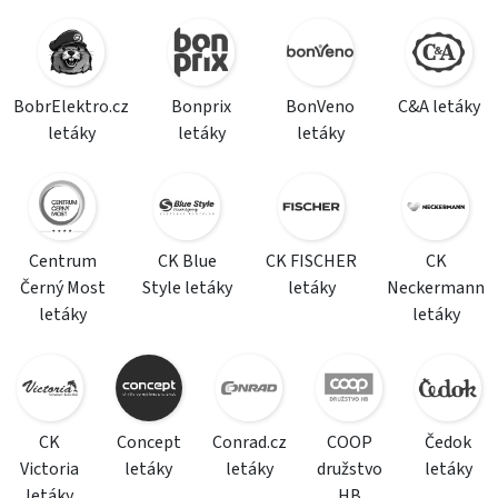
BobrElektro.cz
Bonprix
BonVeno
C&A letáky
letáky
letáky
letáky
Centrum
CK Blue
CK FISCHER
CK
Černý Most
Style letáky
letáky
Neckermann
letáky
letáky
CK
Concept
Conrad.cz
COOP
Čedok
Victoria
letáky
letáky
družstvo
letáky
letáky
HB