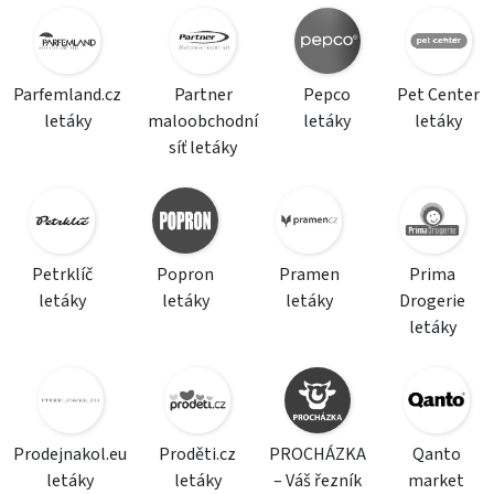
Parfemland.cz
Partner
Pepco
Pet Center
letáky
maloobchodní
letáky
letáky
síť letáky
Petrklíč
Popron
Pramen
Prima
letáky
letáky
letáky
Drogerie
letáky
Prodejnakol.eu
Proděti.cz
PROCHÁZKA
Qanto
letáky
letáky
– Váš řezník
market