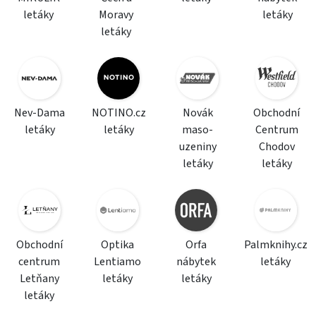
letáky
Moravy
letáky
letáky
Nev-Dama
NOTINO.cz
Novák
Obchodní
letáky
letáky
maso-
Centrum
uzeniny
Chodov
letáky
letáky
Obchodní
Optika
Orfa
Palmknihy.cz
centrum
Lentiamo
nábytek
letáky
Letňany
letáky
letáky
letáky