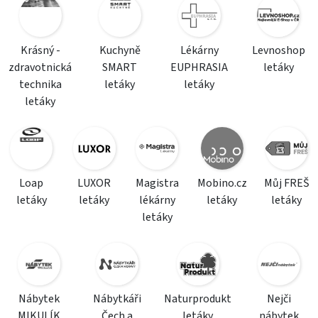
Krásný -
Kuchyně
Lékárny
Levnoshop
zdravotnická
SMART
EUPHRASIA
letáky
technika
letáky
letáky
letáky
Loap
LUXOR
Magistra
Mobino.cz
Můj FREŠ
letáky
letáky
lékárny
letáky
letáky
letáky
Nábytek
Nábytkáři
Naturprodukt
Nejči
MIKULÍK
Čech a
letáky
nábytek