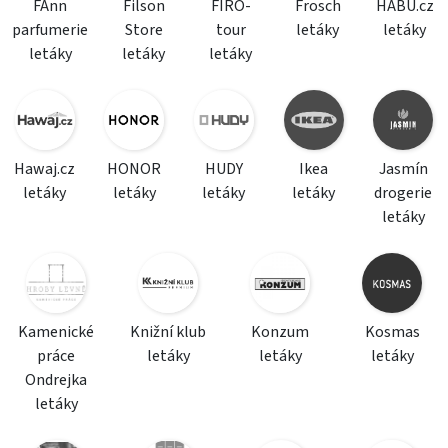
FAnn
Filson
FIRO-
Frosch
HABU.cz
parfumerie
Store
tour
letáky
letáky
letáky
letáky
letáky
Hawaj.cz
HONOR
HUDY
Ikea
Jasmín
letáky
letáky
letáky
letáky
drogerie
letáky
Kamenické
Knižní klub
Konzum
Kosmas
práce
letáky
letáky
letáky
Ondrejka
letáky