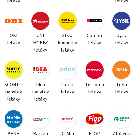
letáky
letáky
OBI
UNI
SIKO
Comfor
Jysk
letáky
HOBBY
koupelny
letáky
letáky
letáky
letáky
SCONTO
Idea
Orion
Tescoma
Trefa
nábytek
nábytek
letáky
letáky
letáky
letáky
letáky
BENE
Barvy a
Dr. Max
FLOP
Alphega