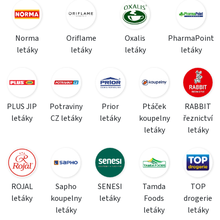
Norma
Oriflame
Oxalis
PharmaPoint
letáky
letáky
letáky
letáky
PLUS JIP
Potraviny
Prior
Ptáček
RABBIT
letáky
CZ letáky
letáky
koupelny
řeznictví
letáky
letáky
ROJAL
Sapho
SENESI
Tamda
TOP
letáky
koupelny
letáky
Foods
drogerie
letáky
letáky
letáky