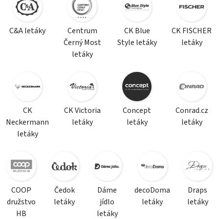
C&A letáky
Centrum
CK Blue
CK FISCHER
Černý Most
Style letáky
letáky
letáky
CK
CK Victoria
Concept
Conrad.cz
Neckermann
letáky
letáky
letáky
letáky
COOP
Čedok
Dáme
decoDoma
Draps
družstvo
letáky
jídlo
letáky
letáky
HB
letáky