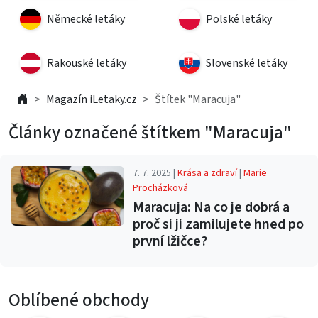
Německé letáky
Polské letáky
Rakouské letáky
Slovenské letáky
Magazín iLetaky.cz
Štítek "Maracuja"
Články označené štítkem "Maracuja"
7. 7. 2025 |
Krása a zdraví
|
Marie
Procházková
Maracuja: Na co je dobrá a
proč si ji zamilujete hned po
první lžičce?
Oblíbené obchody