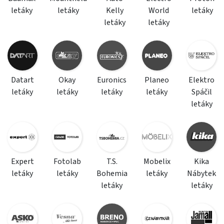
letáky
letáky
Kelly
World
letáky
letáky
letáky
Datart
Okay
Euronics
Planeo
Elektro
letáky
letáky
letáky
letáky
Spáčil
letáky
Expert
Fotolab
T.S.
Mobelix
Kika
letáky
letáky
Bohemia
letáky
Nábytek
letáky
letáky