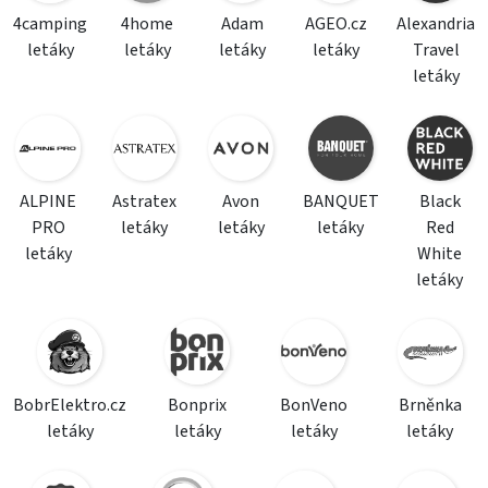
4camping
4home
Adam
AGEO.cz
Alexandria
letáky
letáky
letáky
letáky
Travel
letáky
ALPINE
Astratex
Avon
BANQUET
Black
PRO
letáky
letáky
letáky
Red
letáky
White
letáky
BobrElektro.cz
Bonprix
BonVeno
Brněnka
letáky
letáky
letáky
letáky