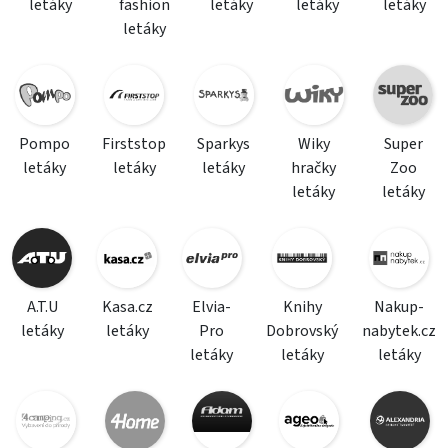
letáky
fashion
letáky
letáky
letáky
letáky
Pompo
Firststop
Sparkys
Wiky
Super
letáky
letáky
letáky
hračky
Zoo
letáky
letáky
A.T.U
Kasa.cz
Elvia-
Knihy
Nakup-
letáky
letáky
Pro
Dobrovský
nabytek.cz
letáky
letáky
letáky