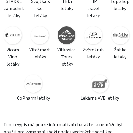
STARKL
Svojtka &
TEDi
TIP
Top shop
zahradník
Co.
letáky
travel
letáky
letáky
letáky
letáky
Vicom
VitaSmart
Vítkovice
Zvěrokruh
Žabka
Víno
letáky
Tours
letáky
letáky
letáky
letáky
CoPharm letáky
Lekárna AVE letáky
Tento výpis má pouze informativní charakter a nemůže být
použit pro vymáhání zboží podle uvedených specifikací.