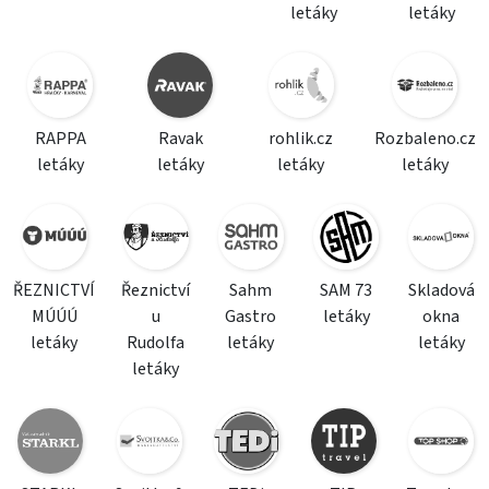
letáky
letáky
RAPPA
Ravak
rohlik.cz
Rozbaleno.cz
letáky
letáky
letáky
letáky
ŘEZNICTVÍ
Řeznictví
Sahm
SAM 73
Skladová
MÚÚÚ
u
Gastro
letáky
okna
letáky
Rudolfa
letáky
letáky
letáky