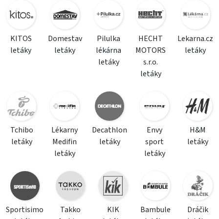
KITOS
Domestav
Pilulka
HECHT
Lekarna.cz
letáky
letáky
lékárna
MOTORS
letáky
letáky
s.r.o.
letáky
Tchibo
Lékarny
Decathlon
Envy
H&M
letáky
Medifin
letáky
sport
letáky
letáky
letáky
Sportisimo
Takko
KIK
Bambule
Dráčik