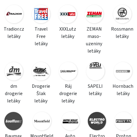
Tradior.cz
Travel
XXXLutz
ZEMAN
Rossmann
letáky
Free
letáky
maso-
letáky
letáky
uzeniny
letáky
dm
Drogerie
Ráj
SAPELI
Hornbach
drogerie
Šlak
drogerie
letáky
letáky
letáky
letáky
letáky
Baumax
Mountfield
Auto
Electro
Proton