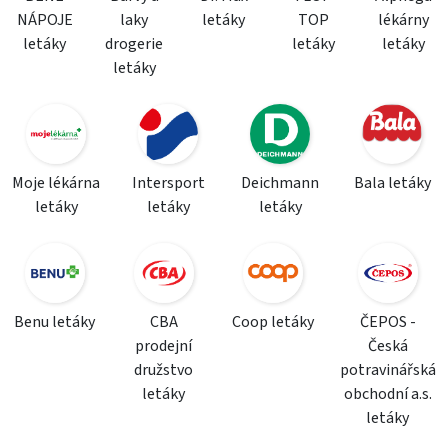
NÁPOJE
laky
letáky
TOP
lékárny
letáky
drogerie
letáky
letáky
letáky
Moje lékárna
Intersport
Deichmann
Bala letáky
letáky
letáky
letáky
Benu letáky
CBA
Coop letáky
ČEPOS -
prodejní
Česká
družstvo
potravinářská
letáky
obchodní a.s.
letáky