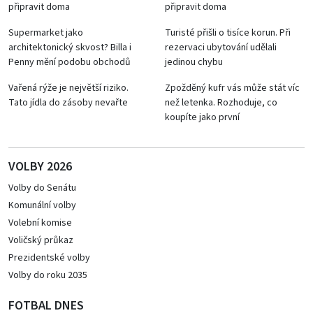
připravit doma
připravit doma
Supermarket jako
Turisté přišli o tisíce korun. Při
architektonický skvost? Billa i
rezervaci ubytování udělali
Penny mění podobu obchodů
jedinou chybu
Vařená rýže je největší riziko.
Zpožděný kufr vás může stát víc
Tato jídla do zásoby nevařte
než letenka. Rozhoduje, co
koupíte jako první
VOLBY 2026
Volby do Senátu
Komunální volby
Volební komise
Voličský průkaz
Prezidentské volby
Volby do roku 2035
FOTBAL DNES