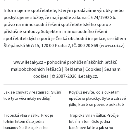
Informujeme spotřebitele, kterým prodáváme výrobky nebo
poskytujeme služby, že mají podle zákona č. 624/1992 Sb.
právo na mimosoudní řešení spotřebitelského sporu z
příslušné smlouvy. Subjektem mimosoudního řešení
spotřebitelských sporů je Česká obchodní inspekce, se sídlem
Štěpánská 567/15, 120 00 Praha 2, IČ: 000 20 869 (
www.coi.cz
).
www.iletaky.cz - pohodlné prohlížení akčních letáků
maloobchodních řetězců
|
Reklama
|
Cookies
|
Seznam
cookies
|
© 2007-2026 iLetaky.cz.
Jak se chovat v restauraci: Slušní
Když už nevíte, co s cuketami,
lidé tyto věci nikdy nedělají
upečte si placičky: Syté a zdravé
jídlo, které se povede pokaždé
Tropická vlna v šálku: Proč je
Tropická vlna v šálku: Proč je
letním hitem číslo jedna
letním hitem číslo jedna
banánové latte a jak si ho
banánové latte a jak si ho