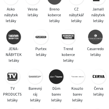
Asko
Vesna
Breno
CZ
Jamall
nábytek
letáky
koberce
nábytkář
nábytek
letáky
letáky
letáky
letáky
JENA-
Purtex
Trend
Casarredo
NÁBYTEK
letáky
koberce
letáky
letáky
letáky
TV
Barevný
Dům
Kouzlo
Červa
PRODUCTS
ráj
barev
barev
letáky
letáky
letáky
letáky
letáky