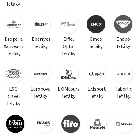
letáky
Drogerie
Eberry.cz
Eiffel
Emos
Enapo
Xantea.cz
letáky
Optic
letáky
letáky
letáky
letáky
ESO
Euronova
EXIMtours
EXIsport
Faberlic
travel
letáky
letáky
letáky
letáky
letáky