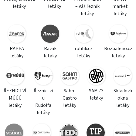
letáky
letáky
– Váš řezník
market
letáky
letáky
RAPPA
Ravak
rohlik.cz
Rozbaleno.cz
letáky
letáky
letáky
letáky
ŘEZNICTVÍ
Řeznictví
Sahm
SAM 73
Skladová
MÚÚÚ
u
Gastro
letáky
okna
letáky
Rudolfa
letáky
letáky
letáky