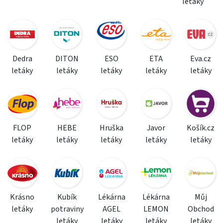
letáky
Dedra
DITON
ESO
ETA
Eva.cz
letáky
letáky
letáky
letáky
letáky
FLOP
HEBE
Hruška
Javor
Košík.cz
letáky
letáky
letáky
letáky
letáky
Krásno
Kubík
Lékárna
Lékárna
Můj
letáky
potraviny
AGEL
LEMON
Obchod
letáky
letáky
letáky
letáky