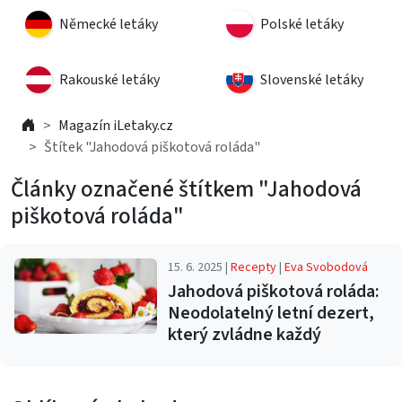
Německé letáky
Polské letáky
Rakouské letáky
Slovenské letáky
Magazín iLetaky.cz
Štítek "Jahodová piškotová roláda"
Články označené štítkem "Jahodová
piškotová roláda"
15. 6. 2025 |
Recepty
|
Eva Svobodová
Jahodová piškotová roláda:
Neodolatelný letní dezert,
který zvládne každý