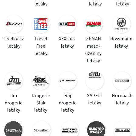
letáky
letáky
letáky
Tradior.cz
Travel
XXXLutz
ZEMAN
Rossmann
letáky
Free
letáky
maso-
letáky
letáky
uzeniny
letáky
dm
Drogerie
Ráj
SAPELI
Hornbach
drogerie
Šlak
drogerie
letáky
letáky
letáky
letáky
letáky