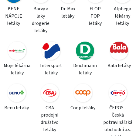
BENE
Barvy a
Dr. Max
FLOP
Alphega
NÁPOJE
laky
letáky
TOP
lékárny
letáky
drogerie
letáky
letáky
letáky
Moje lékárna
Intersport
Deichmann
Bala letáky
letáky
letáky
letáky
Benu letáky
CBA
Coop letáky
ČEPOS -
prodejní
Česká
družstvo
potravinářská
letáky
obchodní a.s.