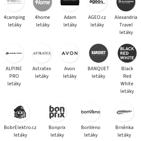
4camping
4home
Adam
AGEO.cz
Alexandria
letáky
letáky
letáky
letáky
Travel
letáky
ALPINE
Astratex
Avon
BANQUET
Black
PRO
letáky
letáky
letáky
Red
letáky
White
letáky
BobrElektro.cz
Bonprix
BonVeno
Brněnka
letáky
letáky
letáky
letáky