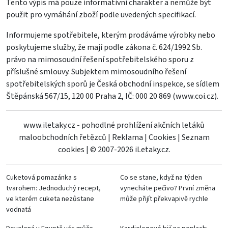
Tento výpis má pouze informativní charakter a nemůže být
použit pro vymáhání zboží podle uvedených specifikací.
Informujeme spotřebitele, kterým prodáváme výrobky nebo
poskytujeme služby, že mají podle zákona č. 624/1992 Sb.
právo na mimosoudní řešení spotřebitelského sporu z
příslušné smlouvy. Subjektem mimosoudního řešení
spotřebitelských sporů je Česká obchodní inspekce, se sídlem
Štěpánská 567/15, 120 00 Praha 2, IČ: 000 20 869 (
www.coi.cz
).
www.iletaky.cz - pohodlné prohlížení akčních letáků
maloobchodních řetězců
|
Reklama
|
Cookies
|
Seznam
cookies
|
© 2007-2026 iLetaky.cz.
Cuketová pomazánka s
Co se stane, když na týden
tvarohem: Jednoduchý recept,
vynecháte pečivo? První změna
ve kterém cuketa nezůstane
může přijít překvapivě rychle
vodnatá