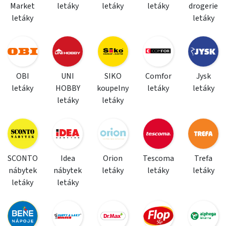
Market
letáky
letáky
letáky
drogerie
letáky
letáky
OBI
UNI
SIKO
Comfor
Jysk
letáky
HOBBY
koupelny
letáky
letáky
letáky
letáky
SCONTO
Idea
Orion
Tescoma
Trefa
nábytek
nábytek
letáky
letáky
letáky
letáky
letáky