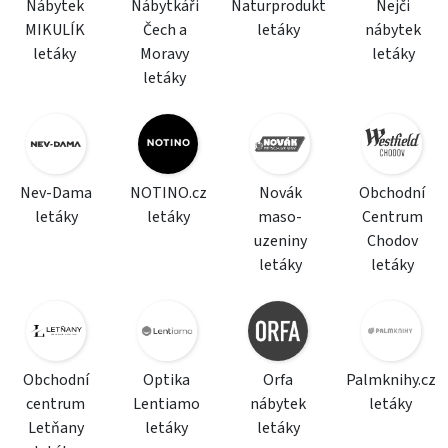
Nábytek
Nábytkáři
Naturprodukt
Nejči
MIKULÍK
Čech a
letáky
nábytek
letáky
Moravy
letáky
letáky
Nev-Dama
NOTINO.cz
Novák
Obchodní
letáky
letáky
maso-
Centrum
uzeniny
Chodov
letáky
letáky
Obchodní
Optika
Orfa
Palmknihy.cz
centrum
Lentiamo
nábytek
letáky
Letňany
letáky
letáky