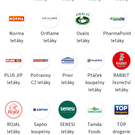
Norma
Oriflame
Oxalis
PharmaPoint
letáky
letáky
letáky
letáky
PLUS JIP
Potraviny
Prior
Ptáček
RABBIT
letáky
CZ letáky
letáky
koupelny
řeznictví
letáky
letáky
ROJAL
Sapho
SENESI
Tamda
TOP
letáky
koupelny
letáky
Foods
drogerie