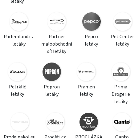
letáky
Parfemland.cz
Partner
Pepco
Pet Center
letáky
maloobchodní
letáky
letáky
síť letáky
Petrklíč
Popron
Pramen
Prima
letáky
letáky
letáky
Drogerie
letáky
Prodejnakol.eu
Proděti.cz
PROCHÁZKA
Qanto