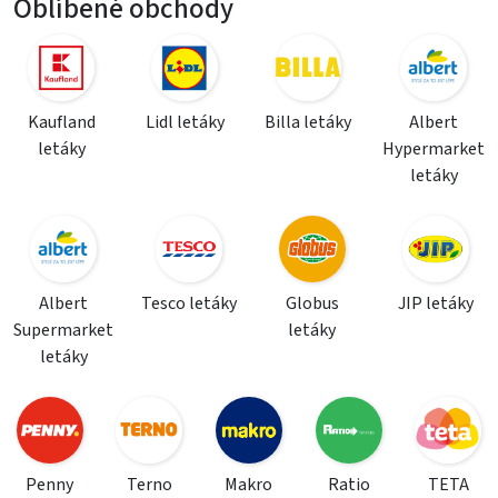
Oblíbené obchody
Kaufland
Lidl letáky
Billa letáky
Albert
letáky
Hypermarket
letáky
Albert
Tesco letáky
Globus
JIP letáky
Supermarket
letáky
letáky
Penny
Terno
Makro
Ratio
TETA