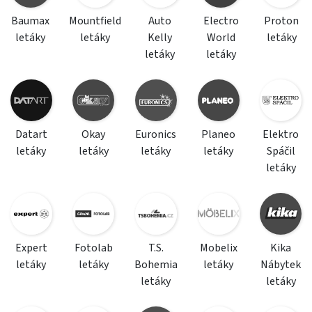
Baumax
Mountfield
Auto
Electro
Proton
letáky
letáky
Kelly
World
letáky
letáky
letáky
Datart
Okay
Euronics
Planeo
Elektro
letáky
letáky
letáky
letáky
Spáčil
letáky
Expert
Fotolab
T.S.
Mobelix
Kika
letáky
letáky
Bohemia
letáky
Nábytek
letáky
letáky