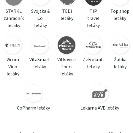
STARKL
Svojtka &
TEDi
TIP
Top shop
zahradník
Co.
letáky
travel
letáky
letáky
letáky
letáky
Vicom
VitaSmart
Vítkovice
Zvěrokruh
Žabka
Víno
letáky
Tours
letáky
letáky
letáky
letáky
CoPharm letáky
Lekárna AVE letáky