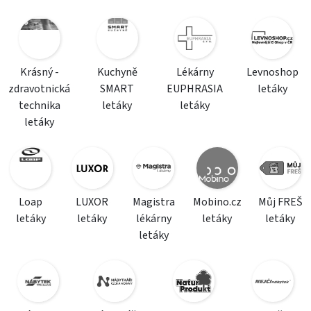
Krásný -
Kuchyně
Lékárny
Levnoshop
zdravotnická
SMART
EUPHRASIA
letáky
technika
letáky
letáky
letáky
Loap
LUXOR
Magistra
Mobino.cz
Můj FREŠ
letáky
letáky
lékárny
letáky
letáky
letáky