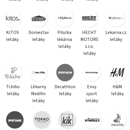
KITOS
Domestav
Pilulka
HECHT
Lekarna.cz
letáky
letáky
lékárna
MOTORS
letáky
letáky
s.r.o.
letáky
Tchibo
Lékarny
Decathlon
Envy
H&M
letáky
Medifin
letáky
sport
letáky
letáky
letáky