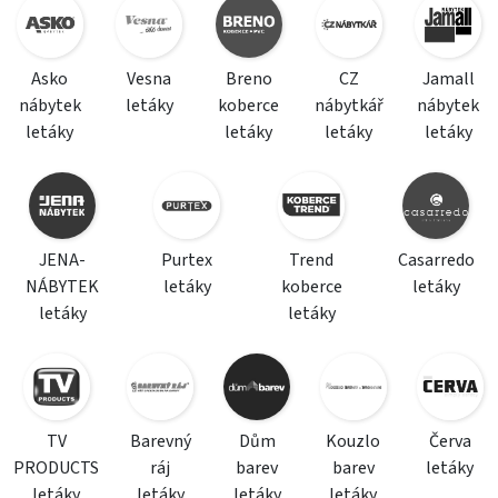
Asko
Vesna
Breno
CZ
Jamall
nábytek
letáky
koberce
nábytkář
nábytek
letáky
letáky
letáky
letáky
JENA-
Purtex
Trend
Casarredo
NÁBYTEK
letáky
koberce
letáky
letáky
letáky
TV
Barevný
Dům
Kouzlo
Červa
PRODUCTS
ráj
barev
barev
letáky
letáky
letáky
letáky
letáky