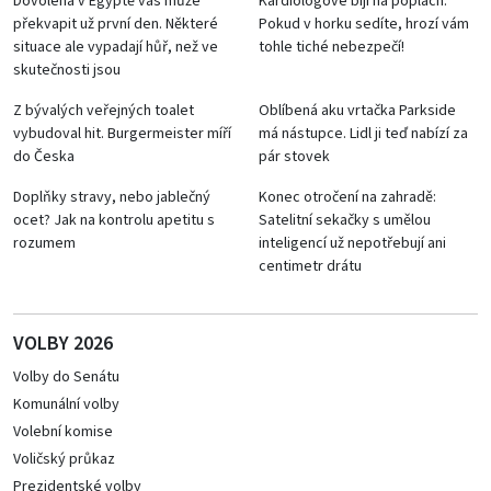
Dovolená v Egyptě vás může
Kardiologové bijí na poplach:
překvapit už první den. Některé
Pokud v horku sedíte, hrozí vám
situace ale vypadají hůř, než ve
tohle tiché nebezpečí!
skutečnosti jsou
Z bývalých veřejných toalet
Oblíbená aku vrtačka Parkside
vybudoval hit. Burgermeister míří
má nástupce. Lidl ji teď nabízí za
do Česka
pár stovek
Doplňky stravy, nebo jablečný
Konec otročení na zahradě:
ocet? Jak na kontrolu apetitu s
Satelitní sekačky s umělou
rozumem
inteligencí už nepotřebují ani
centimetr drátu
VOLBY 2026
Volby do Senátu
Komunální volby
Volební komise
Voličský průkaz
Prezidentské volby