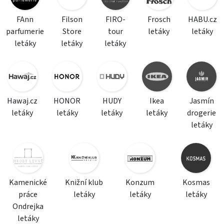
FAnn
Filson
FIRO-
Frosch
HABU.cz
parfumerie
Store
tour
letáky
letáky
letáky
letáky
letáky
Hawaj.cz
HONOR
HUDY
Ikea
Jasmín
letáky
letáky
letáky
letáky
drogerie
letáky
Kamenické
Knižní klub
Konzum
Kosmas
práce
letáky
letáky
letáky
Ondrejka
letáky