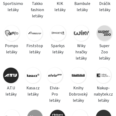
Sportisimo
Takko
KIK
Bambule
Dráčik
letáky
fashion
letáky
letáky
letáky
letáky
Pompo
Firststop
Sparkys
Wiky
Super
letáky
letáky
letáky
hračky
Zoo
letáky
letáky
A.T.U
Kasa.cz
Elvia-
Knihy
Nakup-
letáky
letáky
Pro
Dobrovský
nabytek.cz
letáky
letáky
letáky