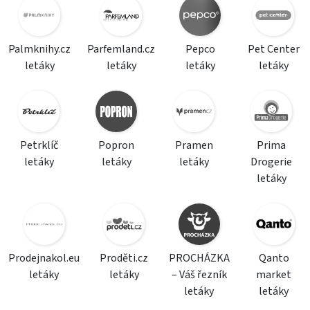
Palmknihy.cz
Parfemland.cz
Pepco
Pet Center
letáky
letáky
letáky
letáky
Petrklíč
Popron
Pramen
Prima
letáky
letáky
letáky
Drogerie
letáky
Prodejnakol.eu
Proděti.cz
PROCHÁZKA
Qanto
letáky
letáky
– Váš řezník
market
letáky
letáky