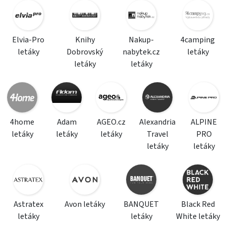
Elvia-Pro
Knihy
Nakup-
4camping
letáky
Dobrovský
nabytek.cz
letáky
letáky
letáky
4home
Adam
AGEO.cz
Alexandria
ALPINE
letáky
letáky
letáky
Travel
PRO
letáky
letáky
Astratex
Avon letáky
BANQUET
Black Red
letáky
letáky
White letáky