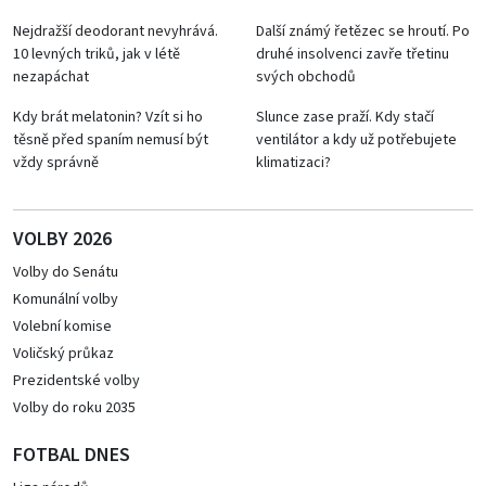
Nejdražší deodorant nevyhrává.
Další známý řetězec se hroutí. Po
10 levných triků, jak v létě
druhé insolvenci zavře třetinu
nezapáchat
svých obchodů
Kdy brát melatonin? Vzít si ho
Slunce zase praží. Kdy stačí
těsně před spaním nemusí být
ventilátor a kdy už potřebujete
vždy správně
klimatizaci?
VOLBY 2026
Volby do Senátu
Komunální volby
Volební komise
Voličský průkaz
Prezidentské volby
Volby do roku 2035
FOTBAL DNES