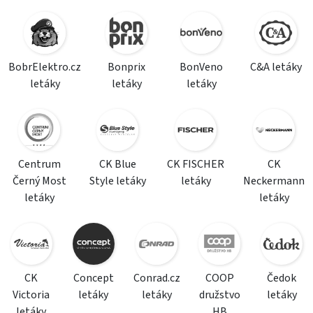
BobrElektro.cz
Bonprix
BonVeno
C&A letáky
letáky
letáky
letáky
Centrum
CK Blue
CK FISCHER
CK
Černý Most
Style letáky
letáky
Neckermann
letáky
letáky
CK
Concept
Conrad.cz
COOP
Čedok
Victoria
letáky
letáky
družstvo
letáky
letáky
HB