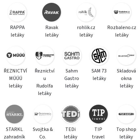
RAPPA
Ravak
rohlik.cz
Rozbaleno.cz
letáky
letáky
letáky
letáky
ŘEZNICTVÍ
Řeznictví
Sahm
SAM 73
Skladová
MÚÚÚ
u
Gastro
letáky
okna
letáky
Rudolfa
letáky
letáky
letáky
STARKL
Svojtka &
TEDi
TIP
Top shop
zahradník
Co.
letáky
travel
letáky