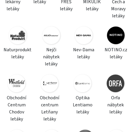
lékárny
letáky
FREŠ
MIKULÍK
Čech a
letáky
letáky
letáky
Moravy
letáky
Naturprodukt
Nejči
Nev-Dama
NOTINO.cz
letáky
nábytek
letáky
letáky
letáky
Obchodní
Obchodní
Optika
Orfa
Centrum
centrum
Lentiamo
nábytek
Chodov
Letňany
letáky
letáky
letáky
letáky