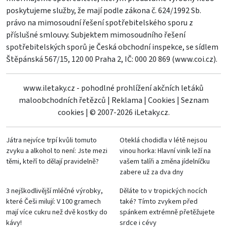
poskytujeme služby, že mají podle zákona č. 624/1992 Sb.
právo na mimosoudní řešení spotřebitelského sporu z
příslušné smlouvy. Subjektem mimosoudního řešení
spotřebitelských sporů je Česká obchodní inspekce, se sídlem
Štěpánská 567/15, 120 00 Praha 2, IČ: 000 20 869 (
www.coi.cz
).
www.iletaky.cz - pohodlné prohlížení akčních letáků
maloobchodních řetězců
|
Reklama
|
Cookies
|
Seznam
cookies
|
© 2007-2026 iLetaky.cz.
Játra nejvíce trpí kvůli tomuto
Oteklá chodidla v létě nejsou
zvyku a alkohol to není: Jste mezi
vinou horka: Hlavní viník leží na
těmi, kteří to dělají pravidelně?
vašem talíři a změna jídelníčku
zabere už za dva dny
3 nejškodlivější mléčné výrobky,
Děláte to v tropických nocích
které Češi milují: V 100 gramech
také? Tímto zvykem před
mají více cukru než dvě kostky do
spánkem extrémně přetěžujete
kávy!
srdce i cévy