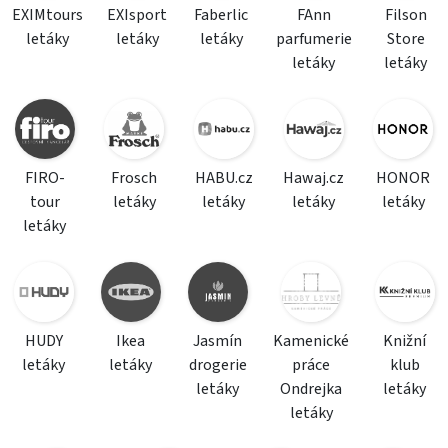
EXIMtours
EXIsport
Faberlic
FAnn
Filson
letáky
letáky
letáky
parfumerie
Store
letáky
letáky
FIRO-
Frosch
HABU.cz
Hawaj.cz
HONOR
tour
letáky
letáky
letáky
letáky
letáky
HUDY
Ikea
Jasmín
Kamenické
Knižní
letáky
letáky
drogerie
práce
klub
letáky
Ondrejka
letáky
letáky