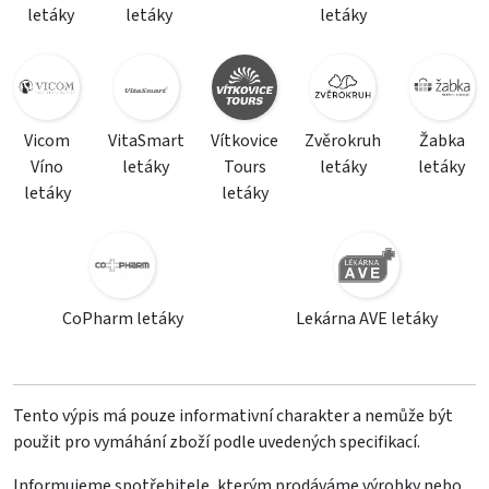
letáky
letáky
letáky
Vicom
VitaSmart
Vítkovice
Zvěrokruh
Žabka
Víno
letáky
Tours
letáky
letáky
letáky
letáky
CoPharm letáky
Lekárna AVE letáky
Tento výpis má pouze informativní charakter a nemůže být
použit pro vymáhání zboží podle uvedených specifikací.
Informujeme spotřebitele, kterým prodáváme výrobky nebo