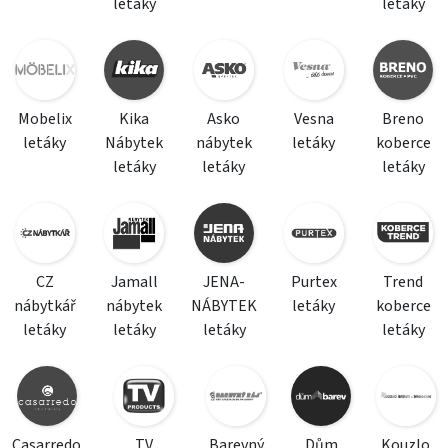
letáky
letáky
Mobelix
Kika
Asko
Vesna
Breno
letáky
Nábytek
nábytek
letáky
koberce
letáky
letáky
letáky
CZ
Jamall
JENA-
Purtex
Trend
nábytkář
nábytek
NÁBYTEK
letáky
koberce
letáky
letáky
letáky
letáky
Casarredo
TV
Barevný
Dům
Kouzlo