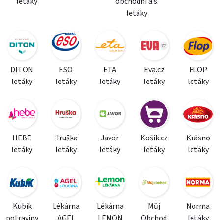
letáky
obchodní a.s.
letáky
DITON
ESO
ETA
Eva.cz
FLOP
letáky
letáky
letáky
letáky
letáky
HEBE
Hruška
Javor
Košík.cz
Krásno
letáky
letáky
letáky
letáky
letáky
Kubík
Lékárna
Lékárna
Můj
Norma
potraviny
AGEL
LEMON
Obchod
letáky