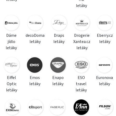
letáky
Dáme
decoDoma
Draps
Drogerie
Eberry.cz
jídlo
letáky
letáky
Xantea.cz
letáky
letáky
letáky
Eiffel
Emos
Enapo
ESO
Euronova
Optic
letáky
letáky
travel
letáky
letáky
letáky