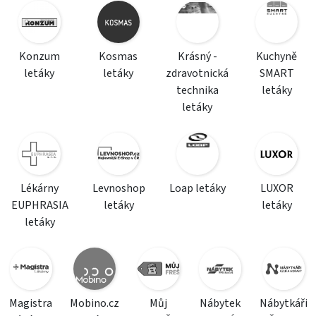
Konzum
Kosmas
Krásný -
Kuchyně
letáky
letáky
zdravotnická
SMART
technika
letáky
letáky
Lékárny
Levnoshop
Loap letáky
LUXOR
EUPHRASIA
letáky
letáky
letáky
Magistra
Mobino.cz
Můj
Nábytek
Nábytkáři