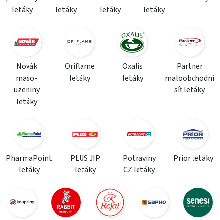
letáky
letáky
letáky
letáky
Novák
Oriflame
Oxalis
Partner
maso-
letáky
letáky
maloobchodní
uzeniny
síť letáky
letáky
PharmaPoint
PLUS JIP
Potraviny
Prior letáky
letáky
letáky
CZ letáky