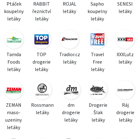
Ptáček
RABBIT
ROJAL
Sapho
SENESI
koupelny
řeznictví
letáky
koupelny
letáky
letáky
letáky
letáky
Tamda
TOP
Tradior.cz
Travel
XXXLutz
Foods
drogerie
letáky
Free
letáky
letáky
letáky
letáky
ZEMAN
Rossmann
dm
Drogerie
Ráj
maso-
letáky
drogerie
Šlak
drogerie
uzeniny
letáky
letáky
letáky
letáky