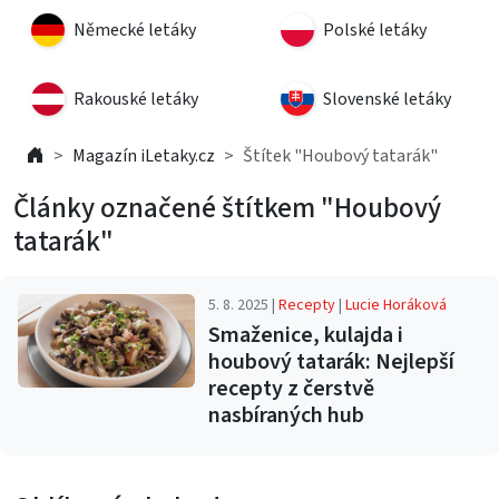
Německé letáky
Polské letáky
Rakouské letáky
Slovenské letáky
Magazín iLetaky.cz
Štítek "Houbový tatarák"
Články označené štítkem "Houbový
tatarák"
5. 8. 2025 |
Recepty
|
Lucie Horáková
Smaženice, kulajda i
houbový tatarák: Nejlepší
recepty z čerstvě
nasbíraných hub