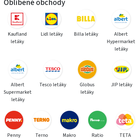
Oblíbené obchody
Kaufland
Lidl letáky
Billa letáky
Albert
letáky
Hypermarket
letáky
Albert
Tesco letáky
Globus
JIP letáky
Supermarket
letáky
letáky
Penny
Terno
Makro
Ratio
TETA