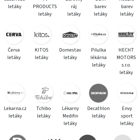
letáky
PRODUCTS
ráj
barev
barev
letáky
letáky
letáky
letáky
Červa
KITOS
Domestav
Pilulka
HECHT
letáky
letáky
letáky
lékárna
MOTORS
letáky
s.r.o.
letáky
Lekarna.cz
Tchibo
Lékarny
Decathlon
Envy
letáky
letáky
Medifin
letáky
sport
letáky
letáky