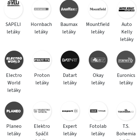
SAPELI
Hornbach
Baumax
Mountfield
Auto
letáky
letáky
letáky
letáky
Kelly
letáky
Electro
Proton
Datart
Okay
Euronics
World
letáky
letáky
letáky
letáky
letáky
Planeo
Elektro
Expert
Fotolab
T.S.
letáky
Spáčil
letáky
letáky
Bohemia