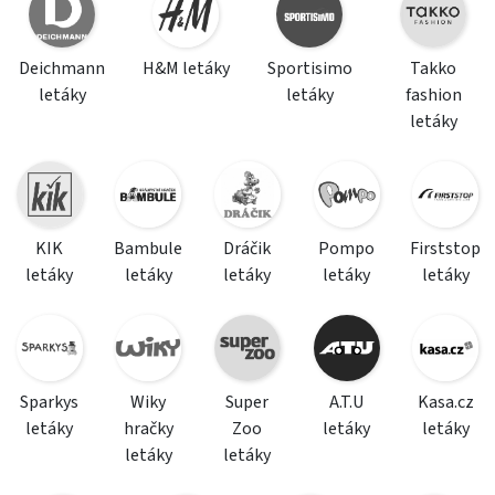
Deichmann
H&M letáky
Sportisimo
Takko
letáky
letáky
fashion
letáky
KIK
Bambule
Dráčik
Pompo
Firststop
letáky
letáky
letáky
letáky
letáky
Sparkys
Wiky
Super
A.T.U
Kasa.cz
letáky
hračky
Zoo
letáky
letáky
letáky
letáky