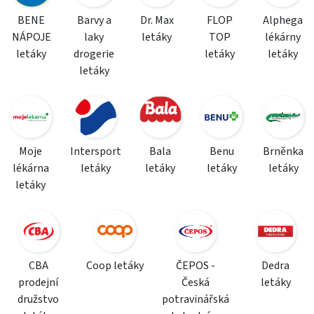
BENE
Barvy a
Dr. Max
FLOP
Alphega
NÁPOJE
laky
letáky
TOP
lékárny
letáky
drogerie
letáky
letáky
letáky
Moje
Intersport
Bala
Benu
Brněnka
lékárna
letáky
letáky
letáky
letáky
letáky
CBA
Coop letáky
ČEPOS -
Dedra
prodejní
Česká
letáky
družstvo
potravinářská