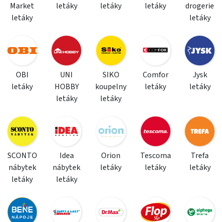
Market
letáky
letáky
letáky
drogerie
letáky
letáky
OBI
UNI
SIKO
Comfor
Jysk
letáky
HOBBY
koupelny
letáky
letáky
letáky
letáky
SCONTO
Idea
Orion
Tescoma
Trefa
nábytek
nábytek
letáky
letáky
letáky
letáky
letáky