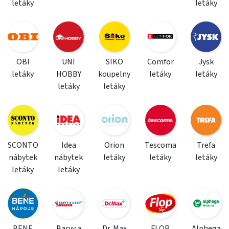
letáky
letáky
OBI
UNI
SIKO
Comfor
Jysk
letáky
HOBBY
koupelny
letáky
letáky
letáky
letáky
SCONTO
Idea
Orion
Tescoma
Trefa
nábytek
nábytek
letáky
letáky
letáky
letáky
letáky
BENE
Barvy a
Dr. Max
FLOP
Alphega