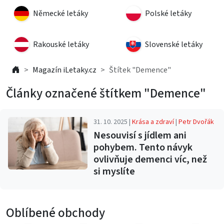
Německé letáky
Polské letáky
Rakouské letáky
Slovenské letáky
Magazín iLetaky.cz
Štítek "Demence"
Články označené štítkem "Demence"
31. 10. 2025 |
Krása a zdraví
|
Petr Dvořák
Nesouvisí s jídlem ani
pohybem. Tento návyk
ovlivňuje demenci víc, než
si myslíte
Oblíbené obchody