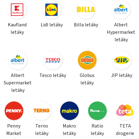
Kaufland
Lidl letáky
Billa letáky
Albert
letáky
Hypermarket
letáky
Albert
Tesco letáky
Globus
JIP letáky
Supermarket
letáky
letáky
Penny
Terno
Makro
Ratio
TETA
Market
letáky
letáky
letáky
drogerie