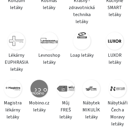
Konzum
Kosmas
Krásný -
Kuchyně
letáky
letáky
zdravotnická
SMART
technika
letáky
letáky
Lékárny
Levnoshop
Loap letáky
LUXOR
EUPHRASIA
letáky
letáky
letáky
Magistra
Mobino.cz
Můj
Nábytek
Nábytkáři
lékárny
letáky
FREŠ
MIKULÍK
Čech a
letáky
letáky
letáky
Moravy
letáky