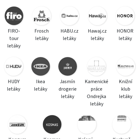
FIRO-
Frosch
HABU.cz
Hawaj.cz
HONOR
tour
letáky
letáky
letáky
letáky
letáky
HUDY
Ikea
Jasmín
Kamenické
Knižní
letáky
letáky
drogerie
práce
klub
letáky
Ondrejka
letáky
letáky