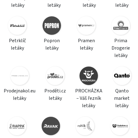
letáky
letáky
letáky
letáky
Petrklíč
Popron
Pramen
Prima
letáky
letáky
letáky
Drogerie
letáky
Prodejnakol.eu
Proděti.cz
PROCHÁZKA
Qanto
letáky
letáky
– Váš řezník
market
letáky
letáky