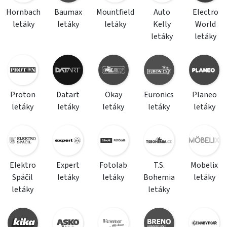
Hornbach
Baumax
Mountfield
Auto
Electro
letáky
letáky
letáky
Kelly
World
letáky
letáky
Proton
Datart
Okay
Euronics
Planeo
letáky
letáky
letáky
letáky
letáky
Elektro
Expert
Fotolab
T.S.
Mobelix
Spáčil
letáky
letáky
Bohemia
letáky
letáky
letáky