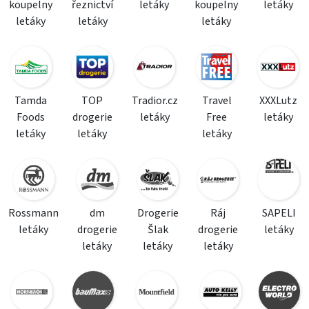
koupelny
řeznictví
letáky
koupelny
letáky
letáky
letáky
letáky
Tamda
TOP
Tradior.cz
Travel
XXXLutz
Foods
drogerie
letáky
Free
letáky
letáky
letáky
letáky
Rossmann
dm
Drogerie
Ráj
SAPELI
letáky
drogerie
Šlak
drogerie
letáky
letáky
letáky
letáky