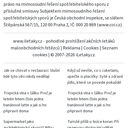
právo na mimosoudní řešení spotřebitelského sporu z
příslušné smlouvy. Subjektem mimosoudního řešení
spotřebitelských sporů je Česká obchodní inspekce, se sídlem
Štěpánská 567/15, 120 00 Praha 2, IČ: 000 20 869 (
www.coi.cz
).
www.iletaky.cz - pohodlné prohlížení akčních letáků
maloobchodních řetězců
|
Reklama
|
Cookies
|
Seznam
cookies
|
© 2007-2026 iLetaky.cz.
Jak se chovat v restauraci: Slušní
Když už nevíte, co s cuketami,
lidé tyto věci nikdy nedělají
upečte si placičky: Syté a zdravé
jídlo, které se povede pokaždé
Tropická vlna v šálku: Proč je
Tropická vlna v šálku: Proč je
letním hitem číslo jedna
letním hitem číslo jedna
banánové latte a jak si ho
banánové latte a jak si ho
připravit doma
připravit doma
Supermarket jako
Turisté přišli o tisíce korun. Při
architektonický skvost? Billa i
rezervaci ubytování udělali