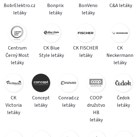
BobrElektro.cz
Bonprix
BonVeno
C&A letáky
letáky
letáky
letáky
Centrum
CK Blue
CK FISCHER
CK
Černý Most
Style letáky
letáky
Neckermann
letáky
letáky
CK
Concept
Conrad.cz
COOP
Čedok
Victoria
letáky
letáky
družstvo
letáky
letáky
HB
letáky