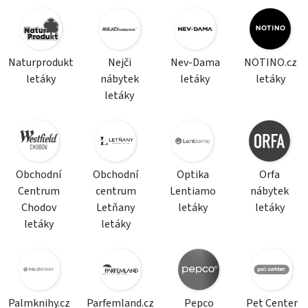
Naturprodukt
Nejči
Nev-Dama
NOTINO.cz
letáky
nábytek
letáky
letáky
letáky
Obchodní
Obchodní
Optika
Orfa
Centrum
centrum
Lentiamo
nábytek
Chodov
Letňany
letáky
letáky
letáky
letáky
Palmknihy.cz
Parfemland.cz
Pepco
Pet Center