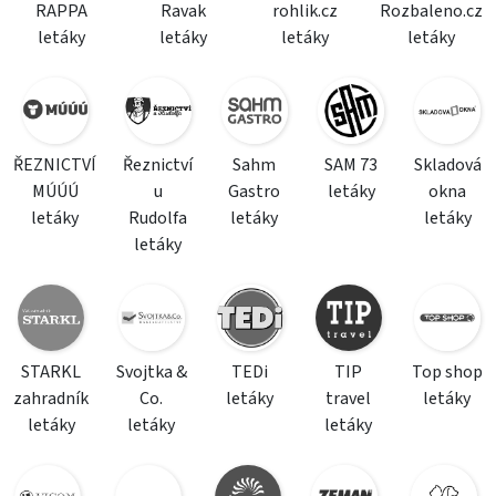
RAPPA
Ravak
rohlik.cz
Rozbaleno.cz
letáky
letáky
letáky
letáky
ŘEZNICTVÍ
Řeznictví
Sahm
SAM 73
Skladová
MÚÚÚ
u
Gastro
letáky
okna
letáky
Rudolfa
letáky
letáky
letáky
STARKL
Svojtka &
TEDi
TIP
Top shop
zahradník
Co.
letáky
travel
letáky
letáky
letáky
letáky