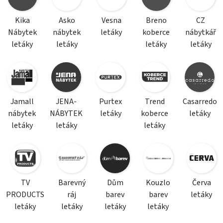
Kika
Asko
Vesna
Breno
CZ
Nábytek
nábytek
letáky
koberce
nábytkář
letáky
letáky
letáky
letáky
Jamall
JENA-
Purtex
Trend
Casarredo
nábytek
NÁBYTEK
letáky
koberce
letáky
letáky
letáky
letáky
TV
Barevný
Dům
Kouzlo
Červa
PRODUCTS
ráj
barev
barev
letáky
letáky
letáky
letáky
letáky