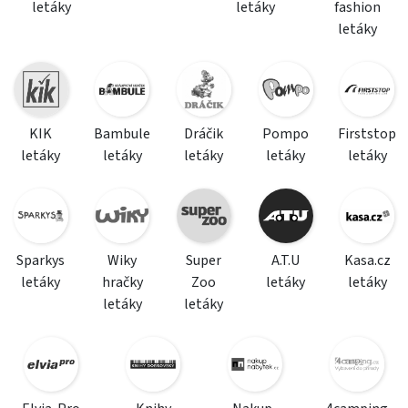
letáky
letáky
fashion
letáky
KIK
Bambule
Dráčik
Pompo
Firststop
letáky
letáky
letáky
letáky
letáky
Sparkys
Wiky
Super
A.T.U
Kasa.cz
letáky
hračky
Zoo
letáky
letáky
letáky
letáky