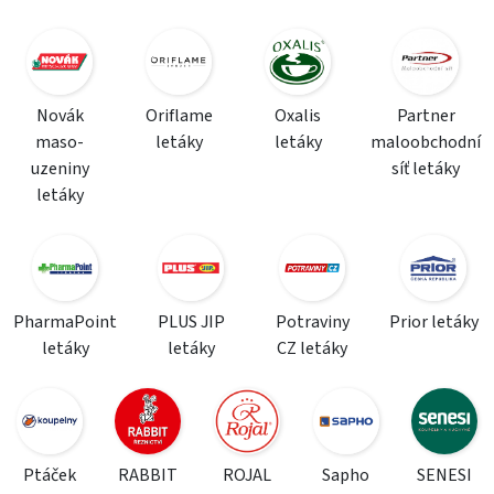
Novák
Oriflame
Oxalis
Partner
maso-
letáky
letáky
maloobchodní
uzeniny
síť letáky
letáky
PharmaPoint
PLUS JIP
Potraviny
Prior letáky
letáky
letáky
CZ letáky
Ptáček
RABBIT
ROJAL
Sapho
SENESI