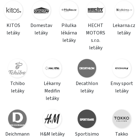
KITOS
Domestav
Pilulka
HECHT
Lekarna.cz
letáky
letáky
lékárna
MOTORS
letáky
letáky
s.r.o.
letáky
Tchibo
Lékarny
Decathlon
Envy sport
letáky
Medifin
letáky
letáky
letáky
Deichmann
H&M letáky
Sportisimo
Takko