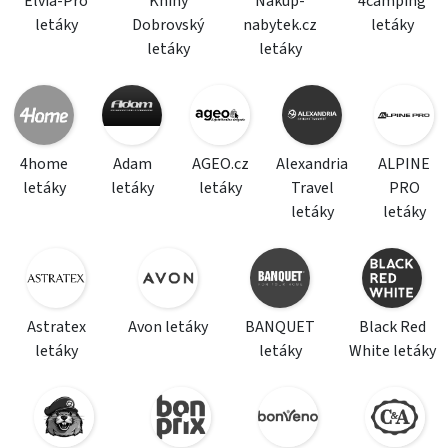
Elvia-Pro
Knihy
Nakup-
4camping
letáky
Dobrovský
nabytek.cz
letáky
letáky
letáky
4home
Adam
AGEO.cz
Alexandria
ALPINE
letáky
letáky
letáky
Travel
PRO
letáky
letáky
Astratex
Avon letáky
BANQUET
Black Red
letáky
letáky
White letáky