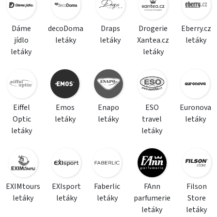
Dáme
decoDoma
Draps
Drogerie
Eberry.cz
jídlo
letáky
letáky
Xantea.cz
letáky
letáky
letáky
Eiffel
Emos
Enapo
ESO
Euronova
Optic
letáky
letáky
travel
letáky
letáky
letáky
EXIMtours
EXIsport
Faberlic
FAnn
Filson
letáky
letáky
letáky
parfumerie
Store
letáky
letáky