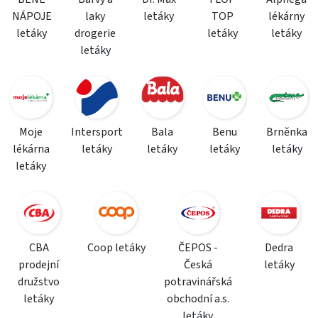
NÁPOJE
laky
letáky
TOP
lékárny
letáky
drogerie
letáky
letáky
letáky
Moje
Intersport
Bala
Benu
Brněnka
lékárna
letáky
letáky
letáky
letáky
letáky
CBA
Coop letáky
ČEPOS -
Dedra
prodejní
Česká
letáky
družstvo
potravinářská
letáky
obchodní a.s.
letáky