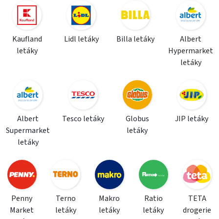
Kaufland
Lidl letáky
Billa letáky
Albert
letáky
Hypermarket
letáky
Albert
Tesco letáky
Globus
JIP letáky
Supermarket
letáky
letáky
Penny
Terno
Makro
Ratio
TETA
Market
letáky
letáky
letáky
drogerie