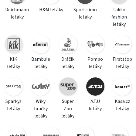
Deichmann
H&M letáky
Sportisimo
Takko
letáky
letáky
fashion
letáky
KIK
Bambule
Dráčik
Pompo
Firststop
letáky
letáky
letáky
letáky
letáky
Sparkys
Wiky
Super
A.T.U
Kasa.cz
letáky
hračky
Zoo
letáky
letáky
letáky
letáky