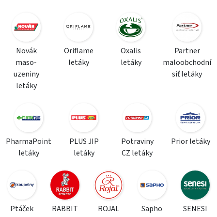
Novák
Oriflame
Oxalis
Partner
maso-
letáky
letáky
maloobchodní
uzeniny
síť letáky
letáky
PharmaPoint
PLUS JIP
Potraviny
Prior letáky
letáky
letáky
CZ letáky
Ptáček
RABBIT
ROJAL
Sapho
SENESI