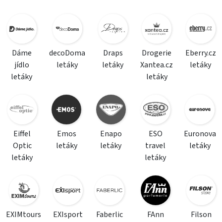
Dáme
decoDoma
Draps
Drogerie
Eberry.cz
jídlo
letáky
letáky
Xantea.cz
letáky
letáky
letáky
Eiffel
Emos
Enapo
ESO
Euronova
Optic
letáky
letáky
travel
letáky
letáky
letáky
EXIMtours
EXIsport
Faberlic
FAnn
Filson