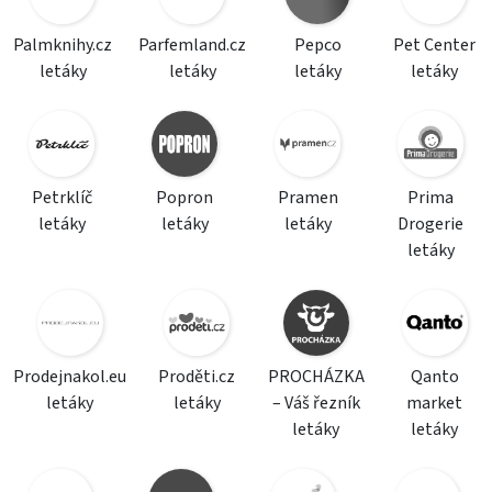
Palmknihy.cz
Parfemland.cz
Pepco
Pet Center
letáky
letáky
letáky
letáky
Petrklíč
Popron
Pramen
Prima
letáky
letáky
letáky
Drogerie
letáky
Prodejnakol.eu
Proděti.cz
PROCHÁZKA
Qanto
letáky
letáky
– Váš řezník
market
letáky
letáky