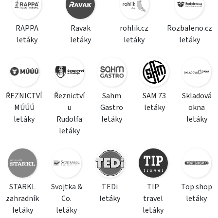
RAPPA
Ravak
rohlik.cz
Rozbaleno.cz
letáky
letáky
letáky
letáky
ŘEZNICTVÍ
Řeznictví
Sahm
SAM 73
Skladová
MÚÚÚ
u
Gastro
letáky
okna
letáky
Rudolfa
letáky
letáky
letáky
STARKL
Svojtka &
TEDi
TIP
Top shop
zahradník
Co.
letáky
travel
letáky
letáky
letáky
letáky