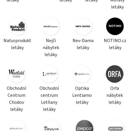
letáky
letáky
letáky
Moravy
letáky
Naturprodukt
Nejči
Nev-Dama
NOTINO.cz
letáky
nábytek
letáky
letáky
letáky
Obchodní
Obchodní
Optika
Orfa
Centrum
centrum
Lentiamo
nábytek
Chodov
Letňany
letáky
letáky
letáky
letáky