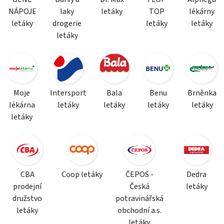
NÁPOJE
laky
letáky
TOP
lékárny
letáky
drogerie
letáky
letáky
letáky
Moje
Intersport
Bala
Benu
Brněnka
lékárna
letáky
letáky
letáky
letáky
letáky
CBA
Coop letáky
ČEPOS -
Dedra
prodejní
Česká
letáky
družstvo
potravinářská
letáky
obchodní a.s.
letáky