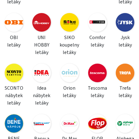
letáky
letáky
OBI
UNI
SIKO
Comfor
Jysk
letáky
HOBBY
koupelny
letáky
letáky
letáky
letáky
SCONTO
Idea
Orion
Tescoma
Trefa
nábytek
nábytek
letáky
letáky
letáky
letáky
letáky
BENE
Barvy a
Dr. Max
FLOP
Alphega