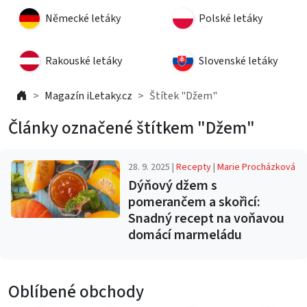
Německé letáky
Polské letáky
Rakouské letáky
Slovenské letáky
Magazín iLetaky.cz
Štítek "Džem"
Články označené štítkem "Džem"
28. 9. 2025 |
Recepty
|
Marie Procházková
Dýňový džem s
pomerančem a skořicí:
Snadný recept na voňavou
domácí marmeládu
Oblíbené obchody