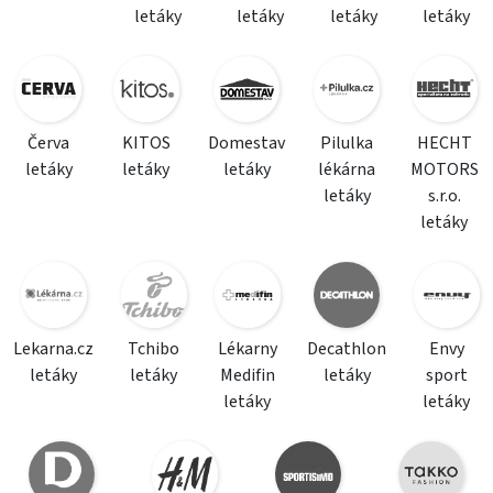
letáky
letáky
letáky
letáky
Červa
KITOS
Domestav
Pilulka
HECHT
letáky
letáky
letáky
lékárna
MOTORS
letáky
s.r.o.
letáky
Lekarna.cz
Tchibo
Lékarny
Decathlon
Envy
letáky
letáky
Medifin
letáky
sport
letáky
letáky