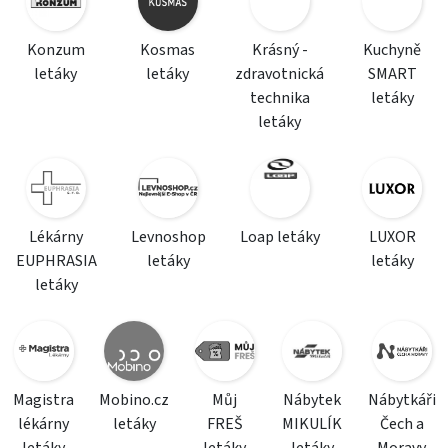
Konzum
Kosmas
Krásný -
Kuchyně
letáky
letáky
zdravotnická
SMART
technika
letáky
letáky
Lékárny
Levnoshop
Loap letáky
LUXOR
EUPHRASIA
letáky
letáky
letáky
Magistra
Mobino.cz
Můj
Nábytek
Nábytkáři
lékárny
letáky
FREŠ
MIKULÍK
Čech a