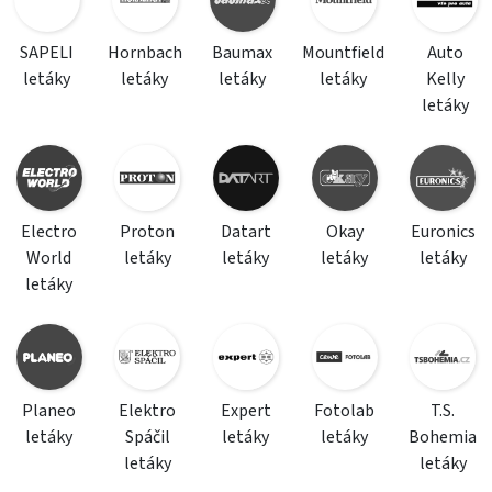
SAPELI
Hornbach
Baumax
Mountfield
Auto
letáky
letáky
letáky
letáky
Kelly
letáky
Electro
Proton
Datart
Okay
Euronics
World
letáky
letáky
letáky
letáky
letáky
Planeo
Elektro
Expert
Fotolab
T.S.
letáky
Spáčil
letáky
letáky
Bohemia
letáky
letáky