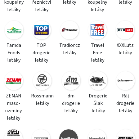
koupelny
řeznictví
letáky
koupelny
letáky
letáky
letáky
letáky
Tamda
TOP
Tradior.cz
Travel
XXXLutz
Foods
drogerie
letáky
Free
letáky
letáky
letáky
letáky
ZEMAN
Rossmann
dm
Drogerie
Ráj
maso-
letáky
drogerie
Šlak
drogerie
uzeniny
letáky
letáky
letáky
letáky