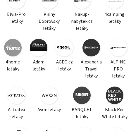
Elvia-Pro
Knihy
Nakup-
4camping
letáky
Dobrovský
nabytek.cz
letáky
letáky
letáky
4home
Adam
AGEO.cz
Alexandria
ALPINE
letáky
letáky
letáky
Travel
PRO
letáky
letáky
Astratex
Avon letáky
BANQUET
Black Red
letáky
letáky
White letáky