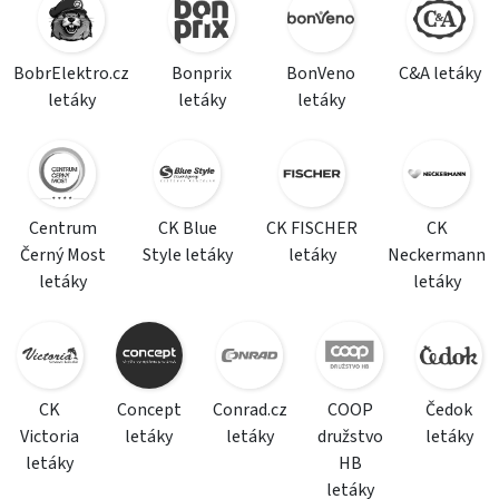
BobrElektro.cz
Bonprix
BonVeno
C&A letáky
letáky
letáky
letáky
Centrum
CK Blue
CK FISCHER
CK
Černý Most
Style letáky
letáky
Neckermann
letáky
letáky
CK
Concept
Conrad.cz
COOP
Čedok
Victoria
letáky
letáky
družstvo
letáky
letáky
HB
letáky