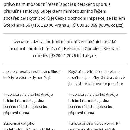
právo na mimosoudní řešení spotřebitelského sporu z
příslušné smlouvy. Subjektem mimosoudního řešení
spotřebitelských sporů je Česká obchodní inspekce, se sídlem
Štěpánská 567/15, 120 00 Praha 2, IČ: 000 20 869 (
www.coi.cz
).
www.iletaky.cz - pohodlné prohlížení akčních letáků
maloobchodních řetězců
|
Reklama
|
Cookies
|
Seznam
cookies
|
© 2007-2026 iLetaky.cz.
Jak se chovat v restauraci: Slušní
Když už nevíte, co s cuketami,
lidé tyto věci nikdy nedělají
upečte si placičky: Syté a zdravé
jídlo, které se povede pokaždé
Tropická vlna v šálku: Proč je
Tropická vlna v šálku: Proč je
letním hitem číslo jedna
letním hitem číslo jedna
banánové latte a jak si ho
banánové latte a jak si ho
připravit doma
připravit doma
Supermarket jako
Turisté přišli o tisíce korun. Při
architektonický skvost? Billa i
rezervaci ubytování udělali