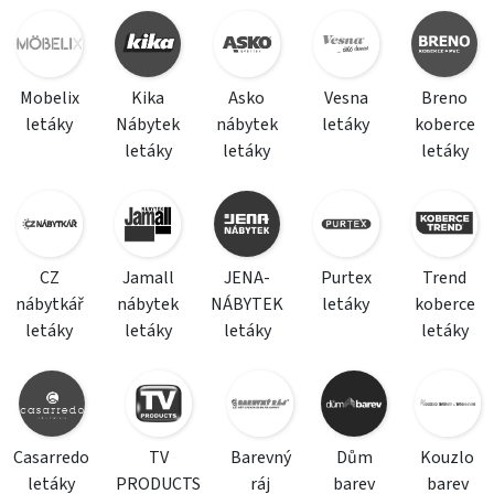
Mobelix
Kika
Asko
Vesna
Breno
letáky
Nábytek
nábytek
letáky
koberce
letáky
letáky
letáky
CZ
Jamall
JENA-
Purtex
Trend
nábytkář
nábytek
NÁBYTEK
letáky
koberce
letáky
letáky
letáky
letáky
Casarredo
TV
Barevný
Dům
Kouzlo
letáky
PRODUCTS
ráj
barev
barev