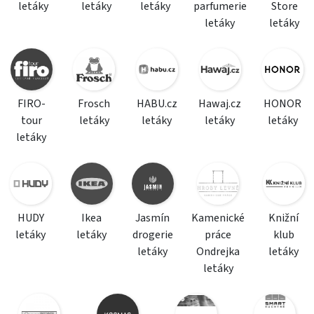
letáky
letáky
letáky
parfumerie
Store
letáky
letáky
FIRO-
Frosch
HABU.cz
Hawaj.cz
HONOR
tour
letáky
letáky
letáky
letáky
letáky
HUDY
Ikea
Jasmín
Kamenické
Knižní
letáky
letáky
drogerie
práce
klub
letáky
Ondrejka
letáky
letáky