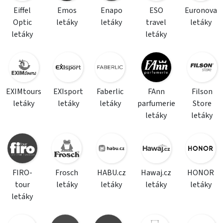
Eiffel
Emos
Enapo
ESO
Euronova
Optic
letáky
letáky
travel
letáky
letáky
letáky
EXIMtours
EXIsport
Faberlic
FAnn
Filson
letáky
letáky
letáky
parfumerie
Store
letáky
letáky
FIRO-
Frosch
HABU.cz
Hawaj.cz
HONOR
tour
letáky
letáky
letáky
letáky
letáky