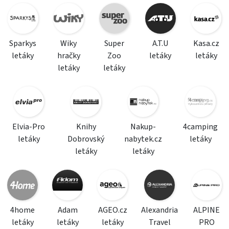
Sparkys
Wiky
Super
A.T.U
Kasa.cz
letáky
hračky
Zoo
letáky
letáky
letáky
letáky
Elvia-Pro
Knihy
Nakup-
4camping
letáky
Dobrovský
nabytek.cz
letáky
letáky
letáky
4home
Adam
AGEO.cz
Alexandria
ALPINE
letáky
letáky
letáky
Travel
PRO