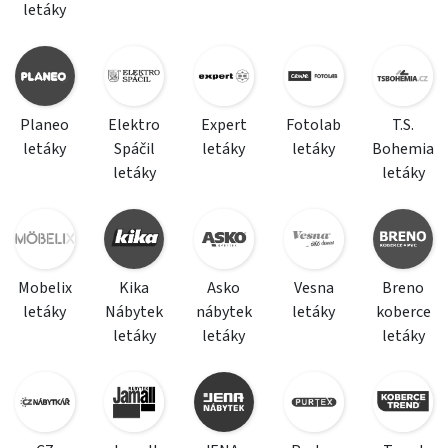
letáky
Planeo
Elektro
Expert
Fotolab
T.S.
letáky
Spáčil
letáky
letáky
Bohemia
letáky
letáky
Mobelix
Kika
Asko
Vesna
Breno
letáky
Nábytek
nábytek
letáky
koberce
letáky
letáky
letáky