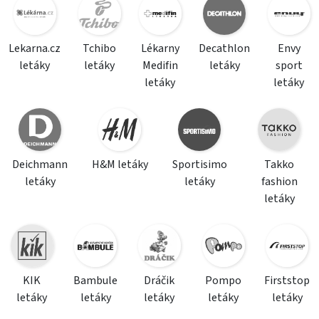
Lekarna.cz
Tchibo
Lékarny
Decathlon
Envy
letáky
letáky
Medifin
letáky
sport
letáky
letáky
Deichmann
H&M letáky
Sportisimo
Takko
letáky
letáky
fashion
letáky
KIK
Bambule
Dráčik
Pompo
Firststop
letáky
letáky
letáky
letáky
letáky