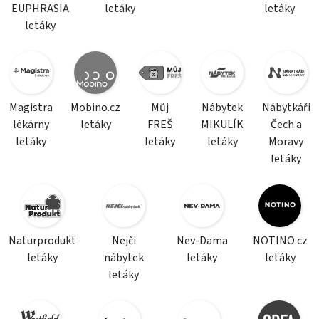
EUPHRASIA
letáky
letáky
letáky
Magistra
Mobino.cz
Můj
Nábytek
Nábytkáři
lékárny
letáky
FREŠ
MIKULÍK
Čech a
letáky
letáky
letáky
Moravy
letáky
Naturprodukt
Nejči
Nev-Dama
NOTINO.cz
letáky
nábytek
letáky
letáky
letáky