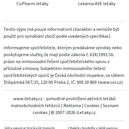
CoPharm letáky
Lekárna AVE letáky
Tento výpis má pouze informativní charakter a nemůže být
použit pro vymáhání zboží podle uvedených specifikací.
Informujeme spotřebitele, kterým prodáváme výrobky nebo
poskytujeme služby, že mají podle zákona č. 624/1992 Sb.
právo na mimosoudní řešení spotřebitelského sporu z
příslušné smlouvy. Subjektem mimosoudního řešení
spotřebitelských sporů je Česká obchodní inspekce, se sídlem
Štěpánská 567/15, 120 00 Praha 2, IČ: 000 20 869 (
www.coi.cz
).
www.iletaky.cz - pohodlné prohlížení akčních letáků
maloobchodních řetězců
|
Reklama
|
Cookies
|
Seznam
cookies
|
© 2007-2026 iLetaky.cz.
Játra nejvíce trpí kvůli tomuto
Oteklá chodidla v létě nejsou