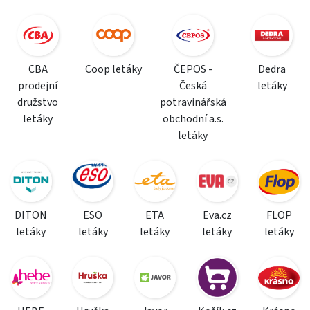
CBA
Coop letáky
ČEPOS -
Dedra
prodejní
Česká
letáky
družstvo
potravinářská
letáky
obchodní a.s.
letáky
DITON
ESO
ETA
Eva.cz
FLOP
letáky
letáky
letáky
letáky
letáky