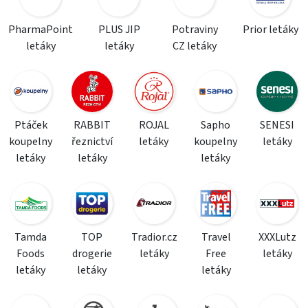
PharmaPoint
PLUS JIP
Potraviny
Prior letáky
letáky
letáky
CZ letáky
Ptáček
RABBIT
ROJAL
Sapho
SENESI
koupelny
řeznictví
letáky
koupelny
letáky
letáky
letáky
letáky
Tamda
TOP
Tradior.cz
Travel
XXXLutz
Foods
drogerie
letáky
Free
letáky
letáky
letáky
letáky