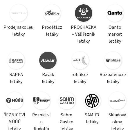
Prodejnakol.eu
Proděti.cz
PROCHÁZKA
Qanto
letáky
letáky
– Váš řezník
market
letáky
letáky
RAPPA
Ravak
rohlik.cz
Rozbaleno.cz
letáky
letáky
letáky
letáky
ŘEZNICTVÍ
Řeznictví
Sahm
SAM 73
Skladová
MÚÚÚ
u
Gastro
letáky
okna
letáky
Rudolfa
letáky
letáky