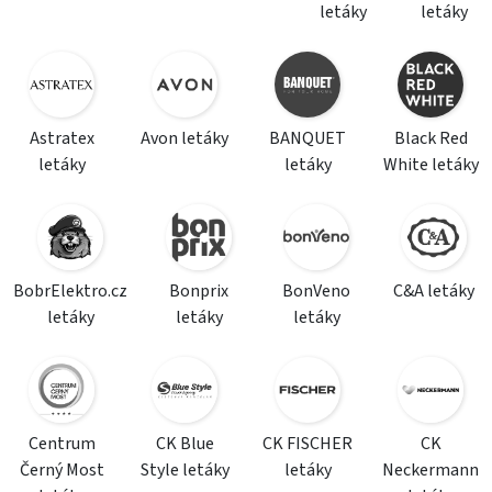
letáky
letáky
Astratex
Avon letáky
BANQUET
Black Red
letáky
letáky
White letáky
BobrElektro.cz
Bonprix
BonVeno
C&A letáky
letáky
letáky
letáky
Centrum
CK Blue
CK FISCHER
CK
Černý Most
Style letáky
letáky
Neckermann