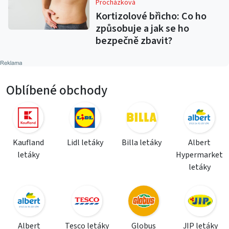
Procházková
Kortizolové břicho: Co ho
způsobuje a jak se ho
bezpečně zbavit?
Oblíbené obchody
Kaufland
Lidl letáky
Billa letáky
Albert
letáky
Hypermarket
letáky
Albert
Tesco letáky
Globus
JIP letáky