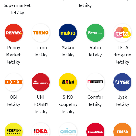
Supermarket
letáky
letáky
Penny
Terno
Makro
Ratio
TETA
Market
letáky
letáky
letáky
drogerie
letáky
letáky
OBI
UNI
SIKO
Comfor
Jysk
letáky
HOBBY
koupelny
letáky
letáky
letáky
letáky