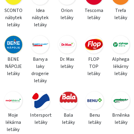
SCONTO
Idea
Orion
Tescoma
Trefa
nábytek
nábytek
letáky
letáky
letáky
letáky
letáky
BENE
Barvy a
Dr. Max
FLOP
Alphega
NÁPOJE
laky
letáky
TOP
lékárny
letáky
drogerie
letáky
letáky
letáky
Moje
Intersport
Bala
Benu
Brněnka
lékárna
letáky
letáky
letáky
letáky
letáky