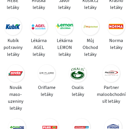
HEBE
Hruška
Javor
Košík.cz
Krásno
letáky
letáky
letáky
letáky
letáky
Kubík
Lékárna
Lékárna
Můj
Norma
potraviny
AGEL
LEMON
Obchod
letáky
letáky
letáky
letáky
letáky
Novák
Oriflame
Oxalis
Partner
maso-
letáky
letáky
maloobchodní
uzeniny
síť letáky
letáky