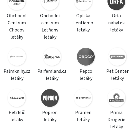
Obchodní
Obchodní
Optika
Orfa
Centrum
centrum
Lentiamo
nábytek
Chodov
Letňany
letáky
letáky
letáky
letáky
Palmknihy.cz
Parfemland.cz
Pepco
Pet Center
letáky
letáky
letáky
letáky
Petrklíč
Popron
Pramen
Prima
letáky
letáky
letáky
Drogerie
letáky