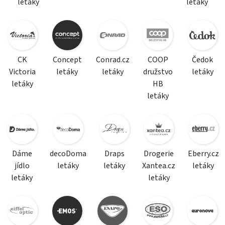
letáky
letáky
CK
Concept
Conrad.cz
COOP
Čedok
Victoria
letáky
letáky
družstvo
letáky
letáky
HB
letáky
Dáme
decoDoma
Draps
Drogerie
Eberry.cz
jídlo
letáky
letáky
Xantea.cz
letáky
letáky
letáky