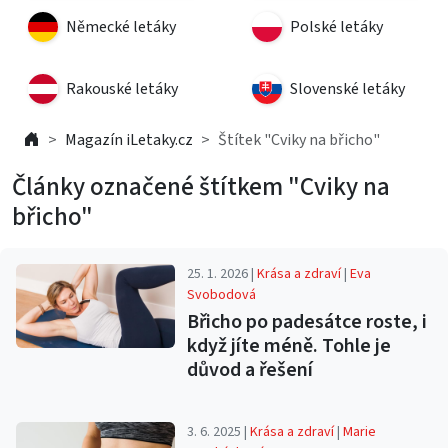
Německé letáky
Polské letáky
Rakouské letáky
Slovenské letáky
Magazín iLetaky.cz
Štítek "Cviky na břicho"
Články označené štítkem "Cviky na
břicho"
25. 1. 2026 |
Krása a zdraví
|
Eva
Svobodová
Břicho po padesátce roste, i
když jíte méně. Tohle je
důvod a řešení
3. 6. 2025 |
Krása a zdraví
|
Marie