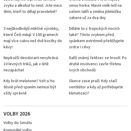
zvyku a alkohol to není: Jste mezi
vinou horka: Hlavní viník leží na
těmi, kteří to dělají pravidelně?
vašem talíři a změna jídelníčku
zabere už za dva dny
3 nejškodlivější mléčné výrobky,
Děláte to v tropických nocích
které Češi milují: V 100 gramech
také? Tímto zvykem před
mají více cukru než dvě kostky do
spánkem extrémně přetěžujete
kávy!
srdce i cévy
Nejdražší deodorant nevyhrává.
Další známý řetězec se hroutí. Po
10 levných triků, jak v létě
druhé insolvenci zavře třetinu
nezapáchat
svých obchodů
Kdy brát melatonin? Vzít si ho
Slunce zase praží. Kdy stačí
těsně před spaním nemusí být
ventilátor a kdy už potřebujete
vždy správně
klimatizaci?
VOLBY 2026
Volby do Senátu
Komunální volby