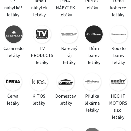
CZ
Jamall
JENA-
Purtex
Trend
nábytkář
nábytek
NÁBYTEK
letáky
koberce
letáky
letáky
letáky
letáky
Casarredo
TV
Barevný
Dům
Kouzlo
letáky
PRODUCTS
ráj
barev
barev
letáky
letáky
letáky
letáky
Červa
KITOS
Domestav
Pilulka
HECHT
letáky
letáky
letáky
lékárna
MOTORS
letáky
s.r.o.
letáky