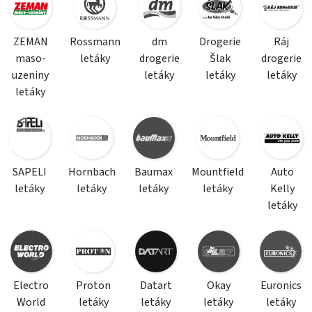
ZEMAN
Rossmann
dm
Drogerie
Ráj
maso-
letáky
drogerie
Šlak
drogerie
uzeniny
letáky
letáky
letáky
letáky
SAPELI
Hornbach
Baumax
Mountfield
Auto
letáky
letáky
letáky
letáky
Kelly
letáky
Electro
Proton
Datart
Okay
Euronics
World
letáky
letáky
letáky
letáky