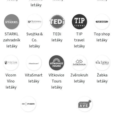
letáky
STARKL
Svojtka &
TEDi
TIP
Top shop
zahradník
Co.
letáky
travel
letáky
letáky
letáky
letáky
Vicom
VitaSmart
Vítkovice
Zvěrokruh
Žabka
Víno
letáky
Tours
letáky
letáky
letáky
letáky