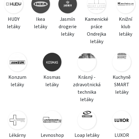
HUDY
Ikea
Jasmín
Kamenické
Knižní
letáky
letáky
drogerie
práce
klub
letáky
Ondrejka
letáky
letáky
Konzum
Kosmas
Krásný -
Kuchyně
letáky
letáky
zdravotnická
SMART
technika
letáky
letáky
Lékárny
Levnoshop
Loap letáky
LUXOR