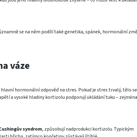
. Významně se na něm podílí také genetika, spánek, hormonální zm
 na váze
hlavní hormonální odpověď na stres. Pokud je stres trvalý, tělo se
tí a vysoké hladiny kortizolu podporují ukládání tuku – zejména
Cushingův syndrom
, způsobují nadprodukci kortizolu. Typickým
asti břicha, zatímco končetiny zůstávají štíhlé.