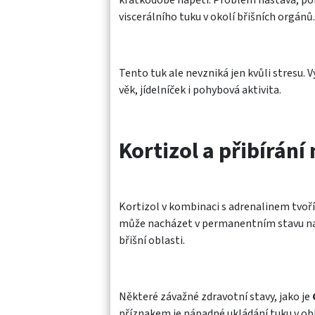
viscerálního tuku v okolí břišních orgánů.
Tento tuk ale nevzniká jen kvůli stresu
věk, jídelníček i pohybová aktivita.
Kortizol a přibírání
Kortizol v kombinaci s adrenalinem tvoří 
může nacházet v permanentním stavu napě
břišní oblasti.
Některé závažné zdravotní stavy, jako je
příznakem je nápadné ukládání tuku v obl