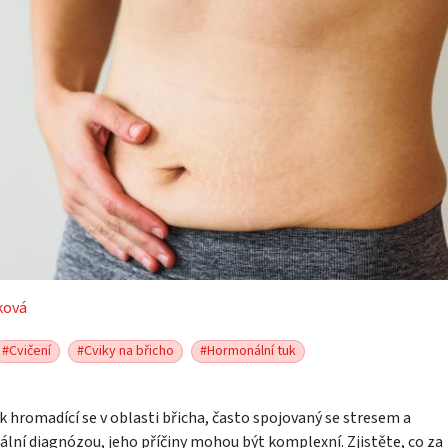
ková
#Cvičení
#Cviky na břicho
#Hormonální tuk
k hromadící se v oblasti břicha, často spojovaný se stresem a
lní diagnózou, jeho příčiny mohou být komplexní. Zjistěte, co za