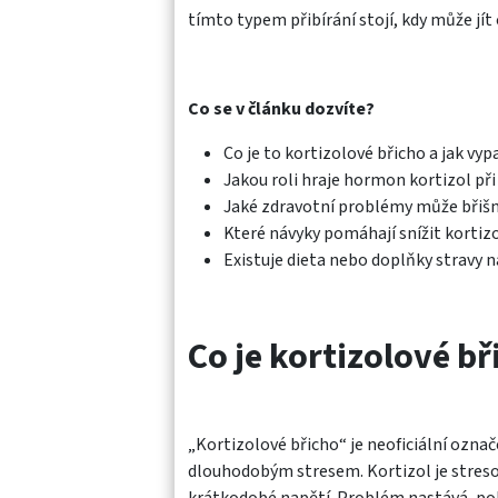
tímto typem přibírání stojí, kdy může jít
Co se v článku dozvíte?
Co je to kortizolové břicho a jak vyp
Jakou roli hraje hormon kortizol při
Jaké zdravotní problémy může břišní
Které návyky pomáhají snížit kortizo
Existuje dieta nebo doplňky stravy n
Co je kortizolové bř
„Kortizolové břicho“ je neoficiální označ
dlouhodobým stresem. Kortizol je stres
krátkodobé napětí. Problém nastává, pok