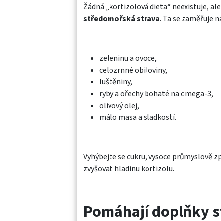
Žádná „kortizolová dieta“ neexistuje, ale
středomořská strava
. Ta se zaměřuje n
zeleninu a ovoce,
celozrnné obiloviny,
luštěniny,
ryby a ořechy bohaté na omega-3,
olivový olej,
málo masa a sladkostí.
Vyhýbejte se cukru, vysoce průmyslově z
zvyšovat hladinu kortizolu.
Pomáhají doplňky s