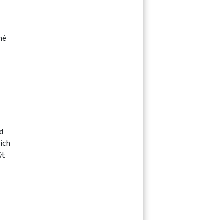
né
ud
ních
ýt