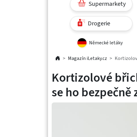
Supermarkety
Drogerie
Německé letáky
Magazín iLetaky.cz
Kortizolov
Kortizolové břic
se ho bezpečně 