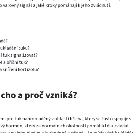
 o varovný signál a jaké kroky pomáhají k jeho zvládnutí.
adá?
 ukládání tuku?
 tuk signalizovat?
l a břišní tuk?
a snížení kortizolu?
icho a proč vzniká?
ení pro tuk nahromaděný v oblasti břicha, který se často spojuje s
ový hormon, který za normálních okolností pomáhá tělu zvládat
ud jsou jeho hladiny dlouhodobě zvýšené – to může vést k ukládá