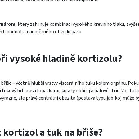
yndrom
, který zahrnuje kombinaci vysokého krevního tlaku, zvýše
ových hodnot a nadměrného obvodu pasu.
ři vysoké hladině kortizolu?
 břiše – včetně hlubší vrstvy viscerálního tuku kolem orgánů. Pok
 tukový hrb mezi lopatkami, kulatý obličej a fialové strie. V ostat
výrazné, ale právě centrální obezita (postava typu jablko) může b
kortizol a tuk na břiše?