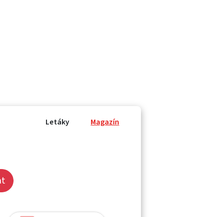
Letáky
Magazín
at