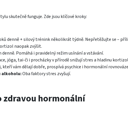
ylu skutečně funguje. Zde jsou klíčové kroky:
oků denně + silový trénink několikrát týdně. Nepřetěžujte se – příl
ortizol naopak zvýšit.
denně. Pomáhá i pravidelný režim usínání a vstávání.
e, jóga, tai-či i procházky v přírodě snižují stres a hladinu kortizo
i, kteří vám dělají dobře, prospívá psychice i hormonální rovnováze
 alkoholu:
Oba faktory stres zvyšují.
ro zdravou hormonální