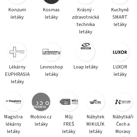
Konzum
Kosmas
Krásný -
Kuchyně
letáky
letáky
zdravotnická
SMART
technika
letáky
letáky
Lékárny
Levnoshop
Loap letáky
LUXOR
EUPHRASIA
letáky
letáky
letáky
Magistra
Mobino.cz
Můj
Nábytek
Nábytkáři
lékárny
letáky
FREŠ
MIKULÍK
Čech a
letáky
letáky
letáky
Moravy