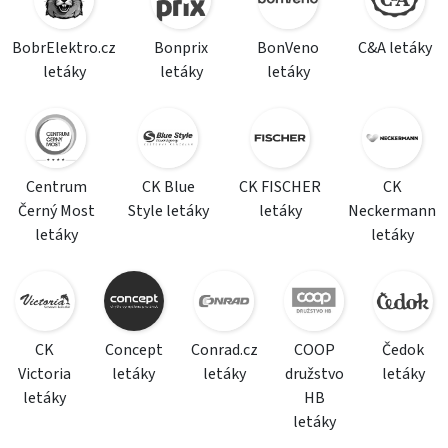
BobrElektro.cz
Bonprix
BonVeno
C&A letáky
letáky
letáky
letáky
Centrum
CK Blue
CK FISCHER
CK
Černý Most
Style letáky
letáky
Neckermann
letáky
letáky
CK
Concept
Conrad.cz
COOP
Čedok
Victoria
letáky
letáky
družstvo
letáky
letáky
HB
letáky