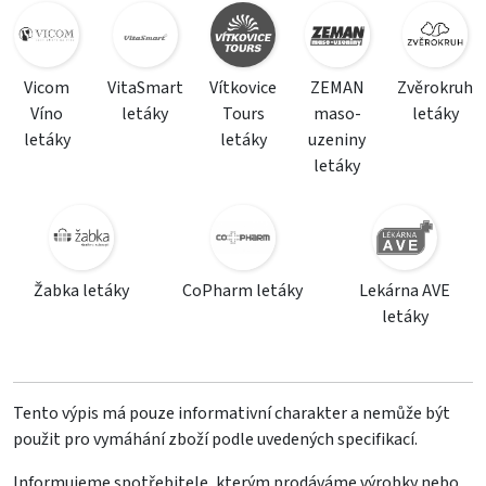
Vicom
VitaSmart
Vítkovice
ZEMAN
Zvěrokruh
Víno
letáky
Tours
maso-
letáky
letáky
letáky
uzeniny
letáky
Žabka letáky
CoPharm letáky
Lekárna AVE
letáky
Tento výpis má pouze informativní charakter a nemůže být
použit pro vymáhání zboží podle uvedených specifikací.
Informujeme spotřebitele, kterým prodáváme výrobky nebo