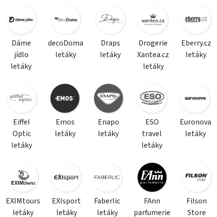
Dáme
decoDoma
Draps
Drogerie
Eberry.cz
jídlo
letáky
letáky
Xantea.cz
letáky
letáky
letáky
Eiffel
Emos
Enapo
ESO
Euronova
Optic
letáky
letáky
travel
letáky
letáky
letáky
EXIMtours
EXIsport
Faberlic
FAnn
Filson
letáky
letáky
letáky
parfumerie
Store