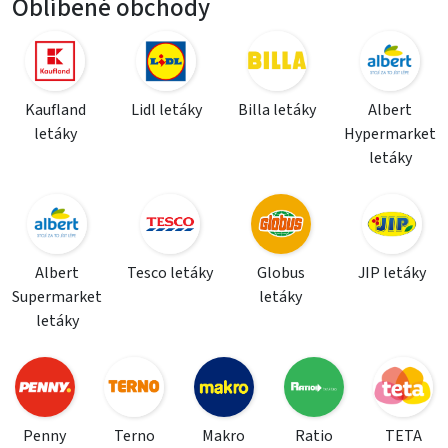
Oblíbené obchody
Kaufland
Lidl letáky
Billa letáky
Albert
letáky
Hypermarket
letáky
Albert
Tesco letáky
Globus
JIP letáky
Supermarket
letáky
letáky
Penny
Terno
Makro
Ratio
TETA