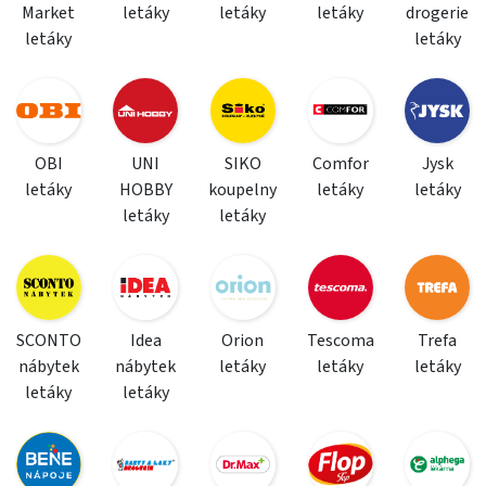
Market
letáky
letáky
letáky
drogerie
letáky
letáky
OBI
UNI
SIKO
Comfor
Jysk
letáky
HOBBY
koupelny
letáky
letáky
letáky
letáky
SCONTO
Idea
Orion
Tescoma
Trefa
nábytek
nábytek
letáky
letáky
letáky
letáky
letáky