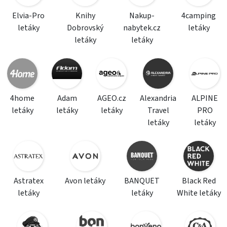
Elvia-Pro
Knihy
Nakup-
4camping
letáky
Dobrovský
nabytek.cz
letáky
letáky
letáky
4home
Adam
AGEO.cz
Alexandria
ALPINE
letáky
letáky
letáky
Travel
PRO
letáky
letáky
Astratex
Avon letáky
BANQUET
Black Red
letáky
letáky
White letáky