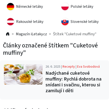
Německé letáky
Polské letáky
Rakouské letáky
Slovenské letáky
Magazín iLetaky.cz
Štítek "Cuketové muffiny"
Články označené štítkem "Cuketové
muffiny"
26. 6. 2025 |
Recepty
|
Eva Svobodová
Nadýchané cuketové
muffiny: Rychlá dobrota na
snídani i svačinu, kterou si
zamilují i děti