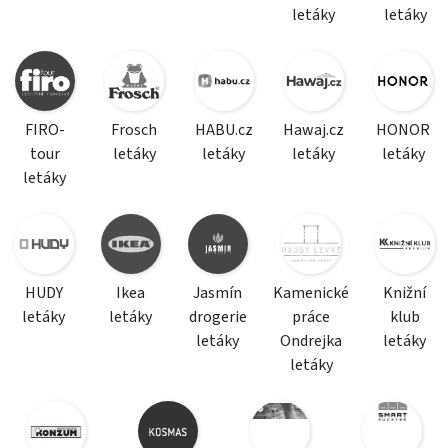
letáky
letáky
FIRO-
Frosch
HABU.cz
Hawaj.cz
HONOR
tour
letáky
letáky
letáky
letáky
letáky
HUDY
Ikea
Jasmín
Kamenické
Knižní
letáky
letáky
drogerie
práce
klub
letáky
Ondrejka
letáky
letáky