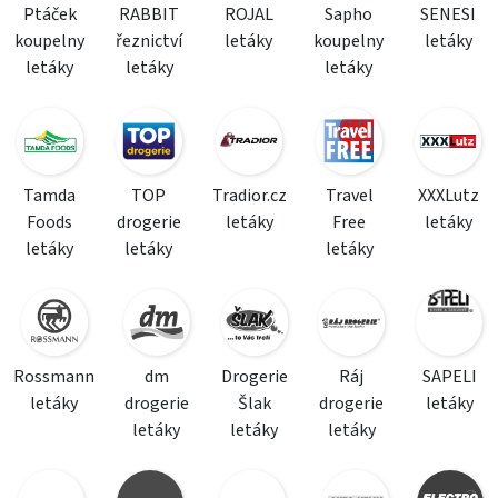
Ptáček
RABBIT
ROJAL
Sapho
SENESI
koupelny
řeznictví
letáky
koupelny
letáky
letáky
letáky
letáky
Tamda
TOP
Tradior.cz
Travel
XXXLutz
Foods
drogerie
letáky
Free
letáky
letáky
letáky
letáky
Rossmann
dm
Drogerie
Ráj
SAPELI
letáky
drogerie
Šlak
drogerie
letáky
letáky
letáky
letáky