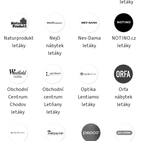
letáky
Naturprodukt
Nejči
Nev-Dama
NOTINO.cz
letáky
nábytek
letáky
letáky
letáky
Obchodní
Obchodní
Optika
Orfa
Centrum
centrum
Lentiamo
nábytek
Chodov
Letňany
letáky
letáky
letáky
letáky