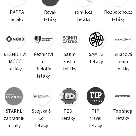
RAPPA
Ravak
rohlik.cz
Rozbaleno.cz
letáky
letáky
letáky
letáky
ŘEZNICTVÍ
Řeznictví
Sahm
SAM 73
Skladová
MÚÚÚ
u
Gastro
letáky
okna
letáky
Rudolfa
letáky
letáky
letáky
STARKL
Svojtka &
TEDi
TIP
Top shop
zahradník
Co.
letáky
travel
letáky
letáky
letáky
letáky