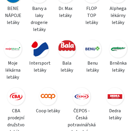
BENE
Barvy a
Dr. Max
FLOP
Alphega
NÁPOJE
laky
letáky
TOP
lékárny
letáky
drogerie
letáky
letáky
letáky
Moje
Intersport
Bala
Benu
Brněnka
lékárna
letáky
letáky
letáky
letáky
letáky
CBA
Coop letáky
ČEPOS -
Dedra
prodejní
Česká
letáky
družstvo
potravinářská