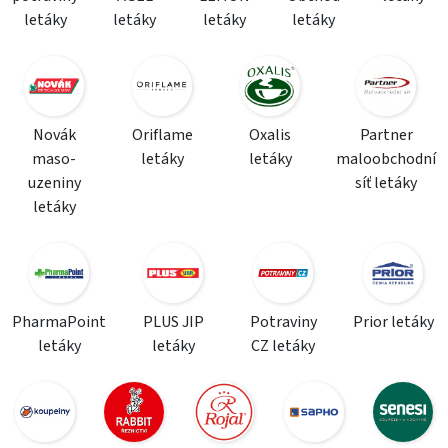
letáky
letáky
letáky
letáky
Novák
Oriflame
Oxalis
Partner
maso-
letáky
letáky
maloobchodní
uzeniny
síť letáky
letáky
PharmaPoint
PLUS JIP
Potraviny
Prior letáky
letáky
letáky
CZ letáky