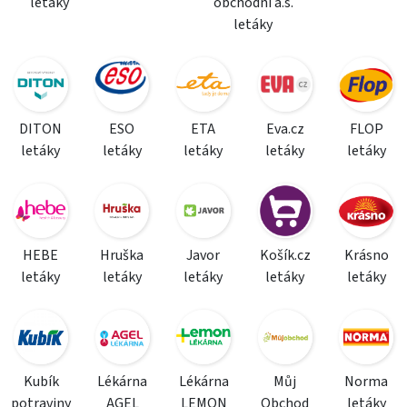
letáky
obchodní a.s.
letáky
DITON
ESO
ETA
Eva.cz
FLOP
letáky
letáky
letáky
letáky
letáky
HEBE
Hruška
Javor
Košík.cz
Krásno
letáky
letáky
letáky
letáky
letáky
Kubík
Lékárna
Lékárna
Můj
Norma
potraviny
AGEL
LEMON
Obchod
letáky