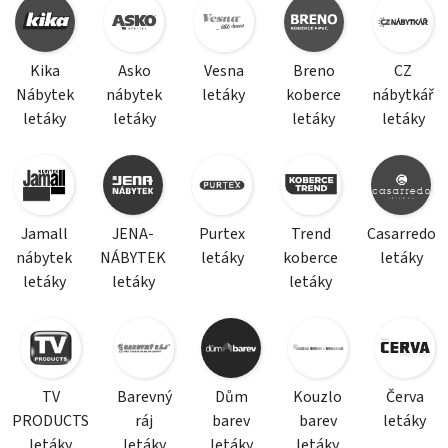
Kika
Asko
Vesna
Breno
CZ
Nábytek
nábytek
letáky
koberce
nábytkář
letáky
letáky
letáky
letáky
Jamall
JENA-
Purtex
Trend
Casarredo
nábytek
NÁBYTEK
letáky
koberce
letáky
letáky
letáky
letáky
TV
Barevný
Dům
Kouzlo
Červa
PRODUCTS
ráj
barev
barev
letáky
letáky
letáky
letáky
letáky