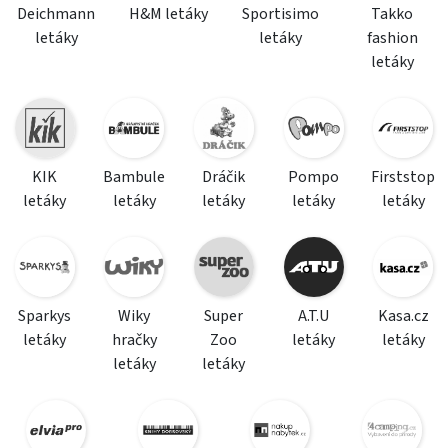
Deichmann
H&M letáky
Sportisimo
Takko
letáky
letáky
fashion
letáky
KIK
Bambule
Dráčik
Pompo
Firststop
letáky
letáky
letáky
letáky
letáky
Sparkys
Wiky
Super
A.T.U
Kasa.cz
letáky
hračky
Zoo
letáky
letáky
letáky
letáky