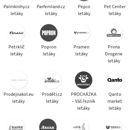
Palmknihy.cz
Parfemland.cz
Pepco
Pet Center
letáky
letáky
letáky
letáky
Petrklíč
Popron
Pramen
Prima
letáky
letáky
letáky
Drogerie
letáky
Prodejnakol.eu
Proděti.cz
PROCHÁZKA
Qanto
letáky
letáky
– Váš řezník
market
letáky
letáky