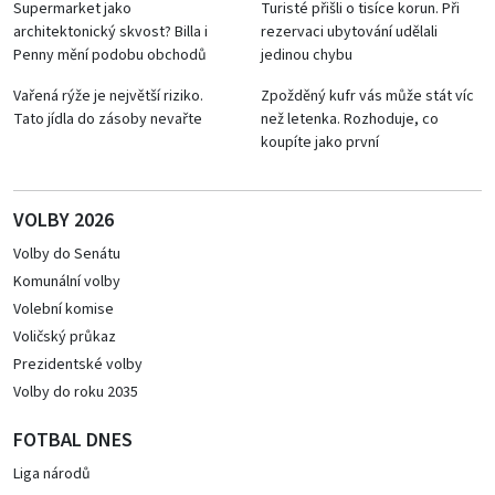
Supermarket jako
Turisté přišli o tisíce korun. Při
architektonický skvost? Billa i
rezervaci ubytování udělali
Penny mění podobu obchodů
jedinou chybu
Vařená rýže je největší riziko.
Zpožděný kufr vás může stát víc
Tato jídla do zásoby nevařte
než letenka. Rozhoduje, co
koupíte jako první
VOLBY 2026
Volby do Senátu
Komunální volby
Volební komise
Voličský průkaz
Prezidentské volby
Volby do roku 2035
FOTBAL DNES
Liga národů