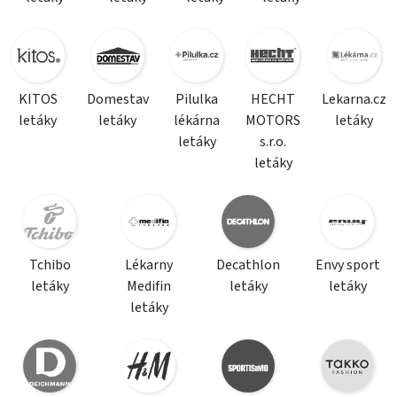
KITOS
Domestav
Pilulka
HECHT
Lekarna.cz
letáky
letáky
lékárna
MOTORS
letáky
letáky
s.r.o.
letáky
Tchibo
Lékarny
Decathlon
Envy sport
letáky
Medifin
letáky
letáky
letáky