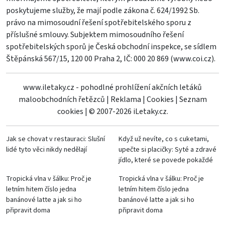
poskytujeme služby, že mají podle zákona č. 624/1992 Sb.
právo na mimosoudní řešení spotřebitelského sporu z
příslušné smlouvy. Subjektem mimosoudního řešení
spotřebitelských sporů je Česká obchodní inspekce, se sídlem
Štěpánská 567/15, 120 00 Praha 2, IČ: 000 20 869 (
www.coi.cz
).
www.iletaky.cz - pohodlné prohlížení akčních letáků
maloobchodních řetězců
|
Reklama
|
Cookies
|
Seznam
cookies
|
© 2007-2026 iLetaky.cz.
Jak se chovat v restauraci: Slušní
Když už nevíte, co s cuketami,
lidé tyto věci nikdy nedělají
upečte si placičky: Syté a zdravé
jídlo, které se povede pokaždé
Tropická vlna v šálku: Proč je
Tropická vlna v šálku: Proč je
letním hitem číslo jedna
letním hitem číslo jedna
banánové latte a jak si ho
banánové latte a jak si ho
připravit doma
připravit doma