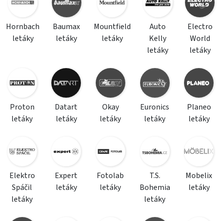
Hornbach
Baumax
Mountfield
Auto
Electro
letáky
letáky
letáky
Kelly
World
letáky
letáky
Proton
Datart
Okay
Euronics
Planeo
letáky
letáky
letáky
letáky
letáky
Elektro
Expert
Fotolab
T.S.
Mobelix
Spáčil
letáky
letáky
Bohemia
letáky
letáky
letáky