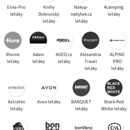
Elvia-Pro
Knihy
Nakup-
4camping
letáky
Dobrovský
nabytek.cz
letáky
letáky
letáky
4home
Adam
AGEO.cz
Alexandria
ALPINE
letáky
letáky
letáky
Travel
PRO
letáky
letáky
Astratex
Avon letáky
BANQUET
Black Red
letáky
letáky
White letáky