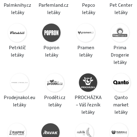
Palmknihy.cz
Parfemland.cz
Pepco
Pet Center
letáky
letáky
letáky
letáky
Petrklíč
Popron
Pramen
Prima
letáky
letáky
letáky
Drogerie
letáky
Prodejnakol.eu
Proděti.cz
PROCHÁZKA
Qanto
letáky
letáky
– Váš řezník
market
letáky
letáky