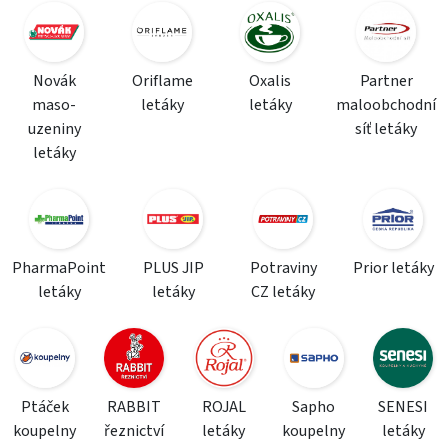
Novák
Oriflame
Oxalis
Partner
maso-
letáky
letáky
maloobchodní
uzeniny
síť letáky
letáky
PharmaPoint
PLUS JIP
Potraviny
Prior letáky
letáky
letáky
CZ letáky
Ptáček
RABBIT
ROJAL
Sapho
SENESI
koupelny
řeznictví
letáky
koupelny
letáky