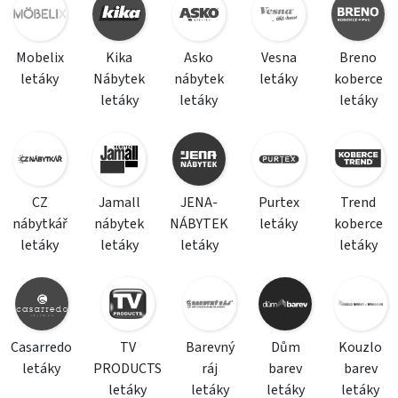
Mobelix
Kika
Asko
Vesna
Breno
letáky
Nábytek
nábytek
letáky
koberce
letáky
letáky
letáky
CZ
Jamall
JENA-
Purtex
Trend
nábytkář
nábytek
NÁBYTEK
letáky
koberce
letáky
letáky
letáky
letáky
Casarredo
TV
Barevný
Dům
Kouzlo
letáky
PRODUCTS
ráj
barev
barev
letáky
letáky
letáky
letáky