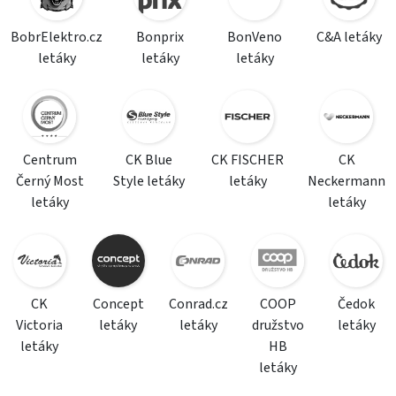
BobrElektro.cz
Bonprix
BonVeno
C&A letáky
letáky
letáky
letáky
Centrum
CK Blue
CK FISCHER
CK
Černý Most
Style letáky
letáky
Neckermann
letáky
letáky
CK
Concept
Conrad.cz
COOP
Čedok
Victoria
letáky
letáky
družstvo
letáky
letáky
HB
letáky