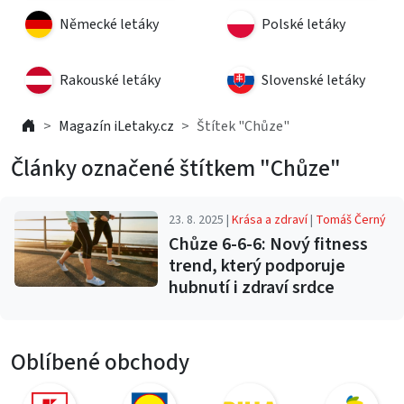
Německé letáky
Polské letáky
Rakouské letáky
Slovenské letáky
Magazín iLetaky.cz
Štítek "Chůze"
Články označené štítkem "Chůze"
23. 8. 2025 |
Krása a zdraví
|
Tomáš Černý
Chůze 6-6-6: Nový fitness
trend, který podporuje
hubnutí i zdraví srdce
Oblíbené obchody