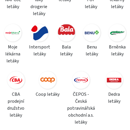
letáky
drogerie
letáky
letáky
letáky
Moje
Intersport
Bala
Benu
Brněnka
lékárna
letáky
letáky
letáky
letáky
letáky
CBA
Coop letáky
ČEPOS -
Dedra
prodejní
Česká
letáky
družstvo
potravinářská
letáky
obchodní a.s.
letáky