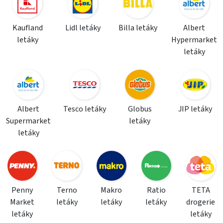
Kaufland
Lidl letáky
Billa letáky
Albert
letáky
Hypermarket
letáky
Albert
Tesco letáky
Globus
JIP letáky
Supermarket
letáky
letáky
Penny
Terno
Makro
Ratio
TETA
Market
letáky
letáky
letáky
drogerie
letáky
letáky