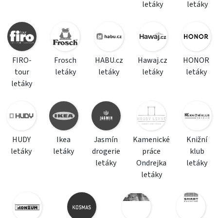
letáky
letáky
FIRO-
Frosch
HABU.cz
Hawaj.cz
HONOR
tour
letáky
letáky
letáky
letáky
letáky
HUDY
Ikea
Jasmín
Kamenické
Knižní
letáky
letáky
drogerie
práce
klub
letáky
Ondrejka
letáky
letáky