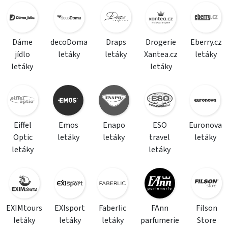
Dáme
decoDoma
Draps
Drogerie
Eberry.cz
jídlo
letáky
letáky
Xantea.cz
letáky
letáky
letáky
Eiffel
Emos
Enapo
ESO
Euronova
Optic
letáky
letáky
travel
letáky
letáky
letáky
EXIMtours
EXIsport
Faberlic
FAnn
Filson
letáky
letáky
letáky
parfumerie
Store