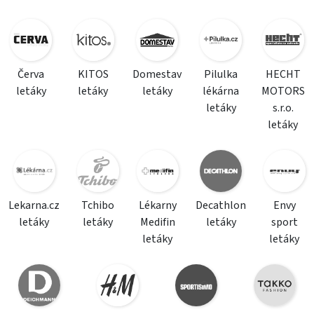
Červa
KITOS
Domestav
Pilulka
HECHT
letáky
letáky
letáky
lékárna
MOTORS
letáky
s.r.o.
letáky
Lekarna.cz
Tchibo
Lékarny
Decathlon
Envy
letáky
letáky
Medifin
letáky
sport
letáky
letáky