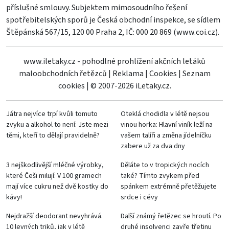
příslušné smlouvy. Subjektem mimosoudního řešení
spotřebitelských sporů je Česká obchodní inspekce, se sídlem
Štěpánská 567/15, 120 00 Praha 2, IČ: 000 20 869 (
www.coi.cz
).
www.iletaky.cz - pohodlné prohlížení akčních letáků
maloobchodních řetězců
|
Reklama
|
Cookies
|
Seznam
cookies
|
© 2007-2026 iLetaky.cz.
Játra nejvíce trpí kvůli tomuto
Oteklá chodidla v létě nejsou
zvyku a alkohol to není: Jste mezi
vinou horka: Hlavní viník leží na
těmi, kteří to dělají pravidelně?
vašem talíři a změna jídelníčku
zabere už za dva dny
3 nejškodlivější mléčné výrobky,
Děláte to v tropických nocích
které Češi milují: V 100 gramech
také? Tímto zvykem před
mají více cukru než dvě kostky do
spánkem extrémně přetěžujete
kávy!
srdce i cévy
Nejdražší deodorant nevyhrává.
Další známý řetězec se hroutí. Po
10 levných triků, jak v létě
druhé insolvenci zavře třetinu