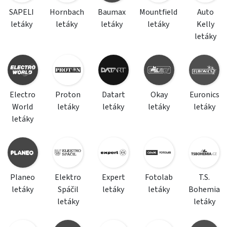
SAPELI
Hornbach
Baumax
Mountfield
Auto
letáky
letáky
letáky
letáky
Kelly
letáky
Electro
Proton
Datart
Okay
Euronics
World
letáky
letáky
letáky
letáky
letáky
Planeo
Elektro
Expert
Fotolab
T.S.
letáky
Spáčil
letáky
letáky
Bohemia
letáky
letáky