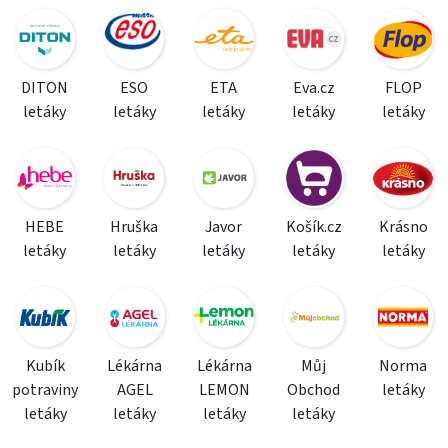
DITON
ESO
ETA
Eva.cz
FLOP
letáky
letáky
letáky
letáky
letáky
HEBE
Hruška
Javor
Košík.cz
Krásno
letáky
letáky
letáky
letáky
letáky
Kubík
Lékárna
Lékárna
Můj
Norma
potraviny
AGEL
LEMON
Obchod
letáky
letáky
letáky
letáky
letáky