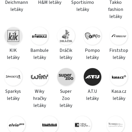
Deichmann
H&M letáky
Sportisimo
Takko
letáky
letáky
fashion
letáky
KIK
Bambule
Dráčik
Pompo
Firststop
letáky
letáky
letáky
letáky
letáky
Sparkys
Wiky
Super
A.T.U
Kasa.cz
letáky
hračky
Zoo
letáky
letáky
letáky
letáky