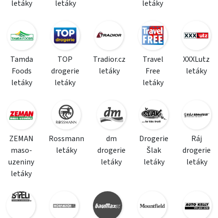
letáky
letáky
letáky
Tamda
TOP
Tradior.cz
Travel
XXXLutz
Foods
drogerie
letáky
Free
letáky
letáky
letáky
letáky
ZEMAN
Rossmann
dm
Drogerie
Ráj
maso-
letáky
drogerie
Šlak
drogerie
uzeniny
letáky
letáky
letáky
letáky