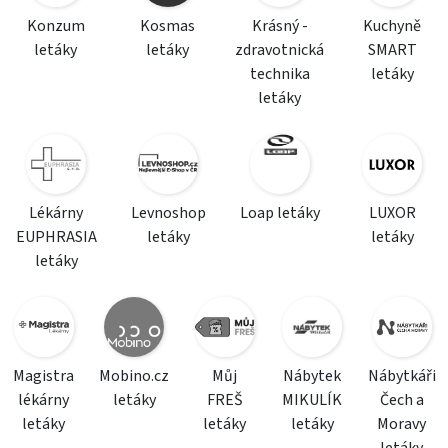
Konzum
Kosmas
Krásný -
Kuchyně
letáky
letáky
zdravotnická
SMART
technika
letáky
letáky
Lékárny
Levnoshop
Loap letáky
LUXOR
EUPHRASIA
letáky
letáky
letáky
Magistra
Mobino.cz
Můj
Nábytek
Nábytkáři
lékárny
letáky
FREŠ
MIKULÍK
Čech a
letáky
letáky
letáky
Moravy