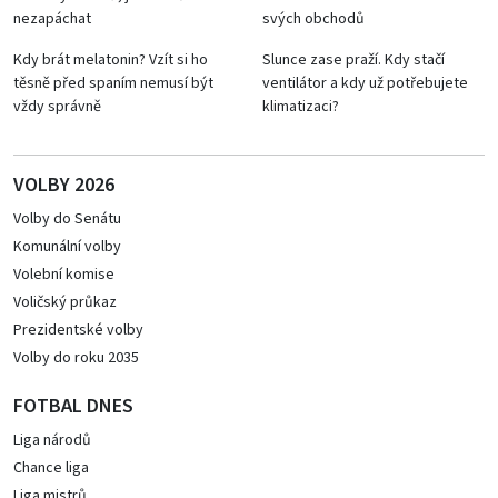
nezapáchat
svých obchodů
Kdy brát melatonin? Vzít si ho
Slunce zase praží. Kdy stačí
těsně před spaním nemusí být
ventilátor a kdy už potřebujete
vždy správně
klimatizaci?
VOLBY 2026
Volby do Senátu
Komunální volby
Volební komise
Voličský průkaz
Prezidentské volby
Volby do roku 2035
FOTBAL DNES
Liga národů
Chance liga
Liga mistrů