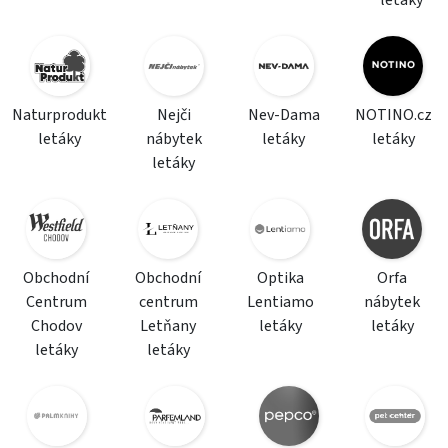
letáky
Naturprodukt
Nejči
Nev-Dama
NOTINO.cz
letáky
nábytek
letáky
letáky
letáky
Obchodní
Obchodní
Optika
Orfa
Centrum
centrum
Lentiamo
nábytek
Chodov
Letňany
letáky
letáky
letáky
letáky