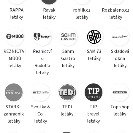
RAPPA
Ravak
rohlik.cz
Rozbaleno.cz
letáky
letáky
letáky
letáky
ŘEZNICTVÍ
Řeznictví
Sahm
SAM 73
Skladová
MÚÚÚ
u
Gastro
letáky
okna
letáky
Rudolfa
letáky
letáky
letáky
STARKL
Svojtka &
TEDi
TIP
Top shop
zahradník
Co.
letáky
travel
letáky
letáky
letáky
letáky