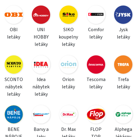
OBI
UNI
SIKO
Comfor
Jysk
letáky
HOBBY
koupelny
letáky
letáky
letáky
letáky
SCONTO
Idea
Orion
Tescoma
Trefa
nábytek
nábytek
letáky
letáky
letáky
letáky
letáky
BENE
Barvy a
Dr. Max
FLOP
Alphega
NÁPOJE
laky
letáky
TOP
lékárny