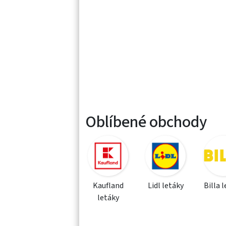
Oblíbené obchody
Kaufland
Lidl letáky
Billa 
letáky