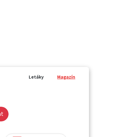
Letáky
Magazín
at