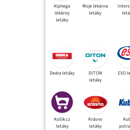
Alphega
Moje lékárna
Inter
lékárny
letáky
let
letáky
Dedra letáky
DITON
ESO l
letáky
Košík.cz
Krásno
Kub
letáky
letáky
potra