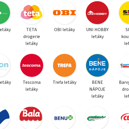
letáky
TETA
OBI letáky
UNI HOBBY
S
drogerie
letáky
kou
letáky
le
letáky
Tescoma
Trefa letáky
BENE
Barvy
letáky
NÁPOJE
dro
letáky
le