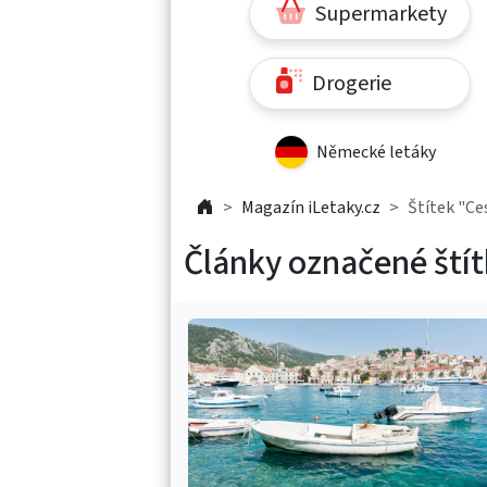
Supermarkety
Drogerie
Německé letáky
Magazín iLetaky.cz
Štítek "Ce
Články označené ští