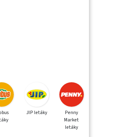
obus
JIP letáky
Penny
táky
Market
letáky