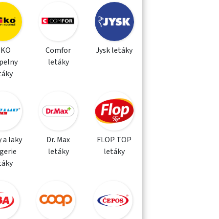
IKO
Comfor
Jysk letáky
pelny
letáky
táky
 a laky
Dr. Max
FLOP TOP
gerie
letáky
letáky
táky