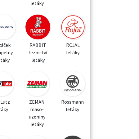
letáky
táček
RABBIT
ROJAL
upelny
řeznictví
letáky
etáky
letáky
XLutz
ZEMAN
Rossmann
táky
maso-
letáky
uzeniny
letáky