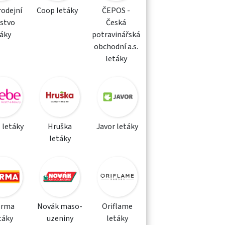
rodejní
Coop letáky
ČEPOS -
žstvo
Česká
táky
potravinářská
obchodní a.s.
letáky
 letáky
Hruška
Javor letáky
letáky
orma
Novák maso-
Oriflame
táky
uzeniny
letáky