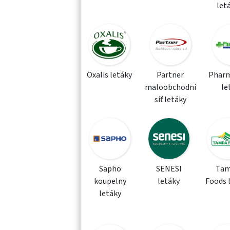
let
Oxalis letáky
Partner
Phar
maloobchodní
le
síť letáky
Sapho
SENESI
Tam
koupelny
letáky
Foods 
letáky