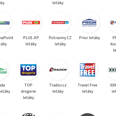
áky
letáky
maPoint
PLUS JIP
Potraviny CZ
Prior letáky
P
táky
letáky
letáky
ko
l
da
TOP
Tradior.cz
Travel Free
XX
letáky
drogerie
letáky
letáky
le
letáky