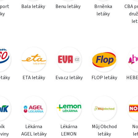
sport
Bala letáky
Benu letáky
Brněnka
CBA p
áky
letáky
dru
le
etáky
ETA letáky
Eva.cz letáky
FLOP letáky
HEBE
ík
Lékárna
Lékárna
Můj Obchod
N
viny
AGEL letáky
LEMON
letáky
le