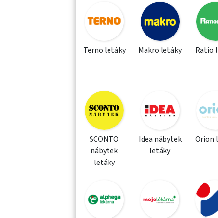
Terno letáky
Makro letáky
Ratio 
SCONTO
Idea nábytek
Orion 
nábytek
letáky
letáky