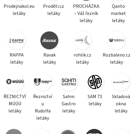
Prodejnakol.eu
Proděti.cz
PROCHÁZKA
Qanto
letáky
letáky
– Váš řezník
market
letáky
letáky
RAPPA
Ravak
rohlik.cz
Rozbaleno.cz
letáky
letáky
letáky
letáky
ŘEZNICTVÍ
Řeznictví
Sahm
SAM 73
Skladová
MÚÚÚ
u
Gastro
letáky
okna
letáky
Rudolfa
letáky
letáky
letáky