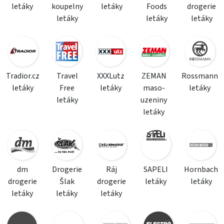
letáky
koupelny
letáky
Foods
drogerie
letáky
letáky
letáky
Tradior.cz
Travel
XXXLutz
ZEMAN
Rossmann
letáky
Free
letáky
maso-
letáky
letáky
uzeniny
letáky
dm
Drogerie
Ráj
SAPELI
Hornbach
drogerie
Šlak
drogerie
letáky
letáky
letáky
letáky
letáky