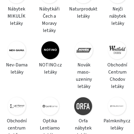
Nábytek
Nábytkáři
Naturprodukt
Nejči
MIKULÍK
Čech a
letáky
nábytek
letáky
Moravy
letáky
letáky
Nev-Dama
NOTINO.cz
Novák
Obchodní
letáky
letáky
maso-
Centrum
uzeniny
Chodov
letáky
letáky
Obchodní
Optika
Orfa
Palmknihy.cz
centrum
Lentiamo
nábytek
letáky