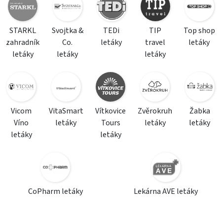
STARKL
Svojtka &
TEDi
TIP
Top shop
zahradník
Co.
letáky
travel
letáky
letáky
letáky
letáky
Vicom
VitaSmart
Vítkovice
Zvěrokruh
Žabka
Víno
letáky
Tours
letáky
letáky
letáky
letáky
CoPharm letáky
Lekárna AVE letáky