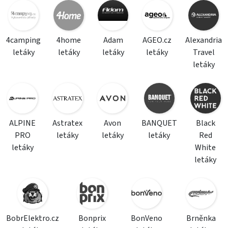
4camping
4home
Adam
AGEO.cz
Alexandria
letáky
letáky
letáky
letáky
Travel
letáky
ALPINE
Astratex
Avon
BANQUET
Black
PRO
letáky
letáky
letáky
Red
letáky
White
letáky
BobrElektro.cz
Bonprix
BonVeno
Brněnka