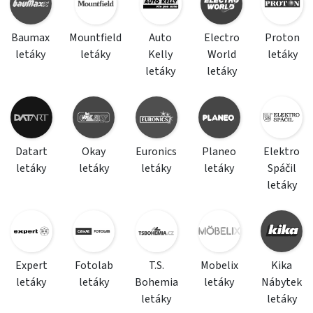
Baumax
Mountfield
Auto
Electro
Proton
letáky
letáky
Kelly
World
letáky
letáky
letáky
Datart
Okay
Euronics
Planeo
Elektro
letáky
letáky
letáky
letáky
Spáčil
letáky
Expert
Fotolab
T.S.
Mobelix
Kika
letáky
letáky
Bohemia
letáky
Nábytek
letáky
letáky