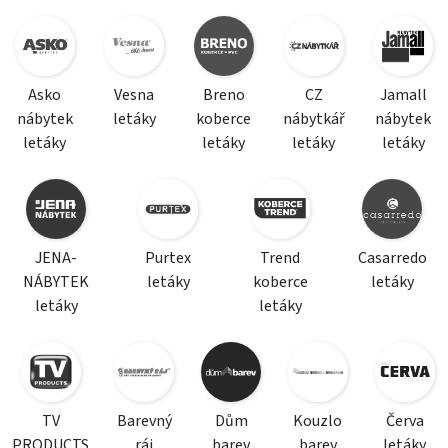
Asko
Vesna
Breno
CZ
Jamall
nábytek
letáky
koberce
nábytkář
nábytek
letáky
letáky
letáky
letáky
JENA-
Purtex
Trend
Casarredo
NÁBYTEK
letáky
koberce
letáky
letáky
letáky
TV
Barevný
Dům
Kouzlo
Červa
PRODUCTS
ráj
barev
barev
letáky