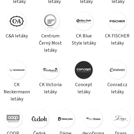
letáky
letáky
letáky
letáky
C&A letáky
Centrum
CK Blue
CK FISCHER
Černý Most
Style letáky
letáky
letáky
CK
CK Victoria
Concept
Conrad.cz
Neckermann
letáky
letáky
letáky
letáky
COOP
Čedok
Dáme
decoDoma
Draps