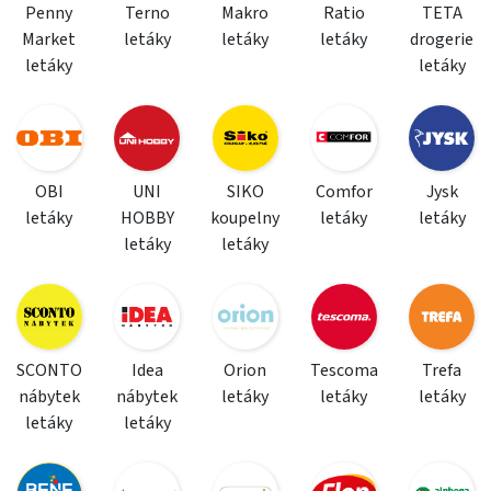
Penny
Terno
Makro
Ratio
TETA
Market
letáky
letáky
letáky
drogerie
letáky
letáky
OBI
UNI
SIKO
Comfor
Jysk
letáky
HOBBY
koupelny
letáky
letáky
letáky
letáky
SCONTO
Idea
Orion
Tescoma
Trefa
nábytek
nábytek
letáky
letáky
letáky
letáky
letáky