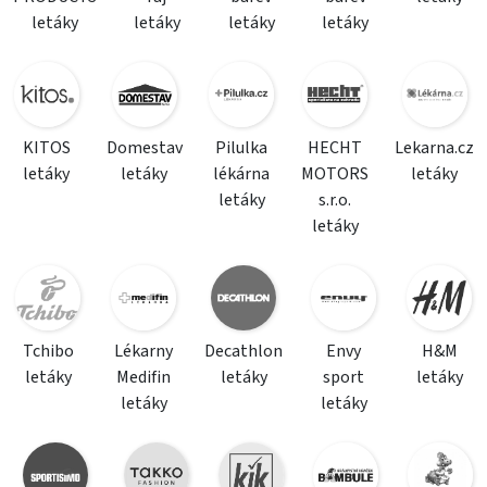
letáky
letáky
letáky
letáky
KITOS
Domestav
Pilulka
HECHT
Lekarna.cz
letáky
letáky
lékárna
MOTORS
letáky
letáky
s.r.o.
letáky
Tchibo
Lékarny
Decathlon
Envy
H&M
letáky
Medifin
letáky
sport
letáky
letáky
letáky