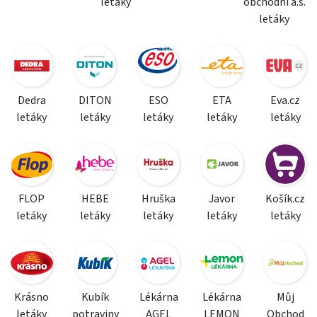
letáky
obchodní a.s.
letáky
Dedra
DITON
ESO
ETA
Eva.cz
letáky
letáky
letáky
letáky
letáky
FLOP
HEBE
Hruška
Javor
Košík.cz
letáky
letáky
letáky
letáky
letáky
Krásno
Kubík
Lékárna
Lékárna
Můj
letáky
potraviny
AGEL
LEMON
Obchod