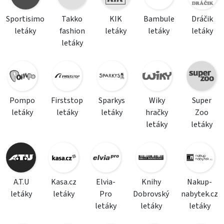
Sportisimo
Takko
KIK
Bambule
Dráčik
letáky
fashion
letáky
letáky
letáky
letáky
Pompo
Firststop
Sparkys
Wiky
Super
letáky
letáky
letáky
hračky
Zoo
letáky
letáky
A.T.U
Kasa.cz
Elvia-
Knihy
Nakup-
letáky
letáky
Pro
Dobrovský
nabytek.cz
letáky
letáky
letáky