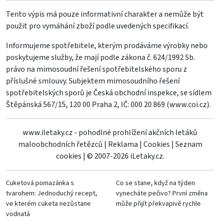
Tento výpis má pouze informativní charakter a nemůže být
použit pro vymáhání zboží podle uvedených specifikací.
Informujeme spotřebitele, kterým prodáváme výrobky nebo
poskytujeme služby, že mají podle zákona č. 624/1992 Sb.
právo na mimosoudní řešení spotřebitelského sporu z
příslušné smlouvy. Subjektem mimosoudního řešení
spotřebitelských sporů je Česká obchodní inspekce, se sídlem
Štěpánská 567/15, 120 00 Praha 2, IČ: 000 20 869 (
www.coi.cz
).
www.iletaky.cz - pohodlné prohlížení akčních letáků
maloobchodních řetězců
|
Reklama
|
Cookies
|
Seznam
cookies
|
© 2007-2026 iLetaky.cz.
Cuketová pomazánka s
Co se stane, když na týden
tvarohem: Jednoduchý recept,
vynecháte pečivo? První změna
ve kterém cuketa nezůstane
může přijít překvapivě rychle
vodnatá