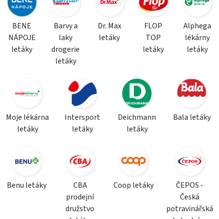
BENE
Barvy a
Dr. Max
FLOP
Alphega
NÁPOJE
laky
letáky
TOP
lékárny
letáky
drogerie
letáky
letáky
letáky
Moje lékárna
Intersport
Deichmann
Bala letáky
letáky
letáky
letáky
Benu letáky
CBA
Coop letáky
ČEPOS -
prodejní
Česká
družstvo
potravinářská