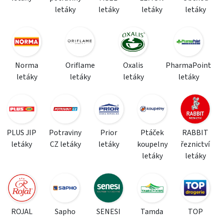
letáky
letáky
letáky
letáky
Norma
Oriflame
Oxalis
PharmaPoint
letáky
letáky
letáky
letáky
PLUS JIP
Potraviny
Prior
Ptáček
RABBIT
letáky
CZ letáky
letáky
koupelny
řeznictví
letáky
letáky
ROJAL
Sapho
SENESI
Tamda
TOP