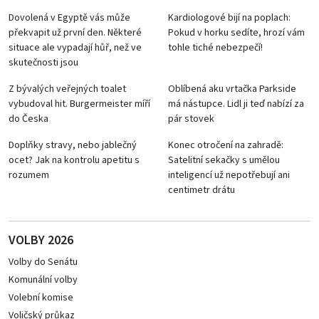
Dovolená v Egyptě vás může
Kardiologové bijí na poplach:
překvapit už první den. Některé
Pokud v horku sedíte, hrozí vám
situace ale vypadají hůř, než ve
tohle tiché nebezpečí!
skutečnosti jsou
Z bývalých veřejných toalet
Oblíbená aku vrtačka Parkside
vybudoval hit. Burgermeister míří
má nástupce. Lidl ji teď nabízí za
do Česka
pár stovek
Doplňky stravy, nebo jablečný
Konec otročení na zahradě:
ocet? Jak na kontrolu apetitu s
Satelitní sekačky s umělou
rozumem
inteligencí už nepotřebují ani
centimetr drátu
VOLBY 2026
Volby do Senátu
Komunální volby
Volební komise
Voličský průkaz