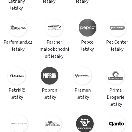
Letňany
letáky
letáky
letáky
Parfemland.cz
Partner
Pepco
Pet Center
letáky
maloobchodní
letáky
letáky
síť letáky
Petrklíč
Popron
Pramen
Prima
letáky
letáky
letáky
Drogerie
letáky