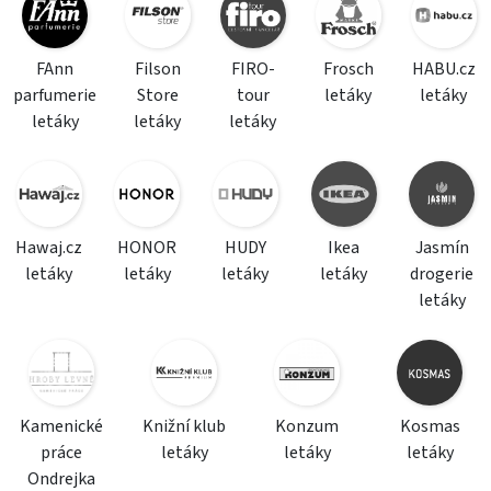
FAnn
Filson
FIRO-
Frosch
HABU.cz
parfumerie
Store
tour
letáky
letáky
letáky
letáky
letáky
Hawaj.cz
HONOR
HUDY
Ikea
Jasmín
letáky
letáky
letáky
letáky
drogerie
letáky
Kamenické
Knižní klub
Konzum
Kosmas
práce
letáky
letáky
letáky
Ondrejka