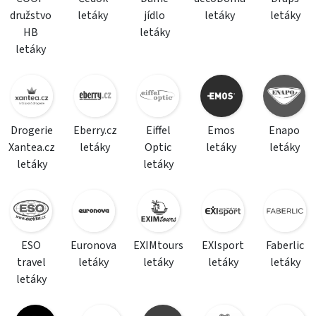
družstvo
letáky
jídlo
letáky
letáky
HB
letáky
letáky
Drogerie
Eberry.cz
Eiffel
Emos
Enapo
Xantea.cz
letáky
Optic
letáky
letáky
letáky
letáky
ESO
Euronova
EXIMtours
EXIsport
Faberlic
travel
letáky
letáky
letáky
letáky
letáky