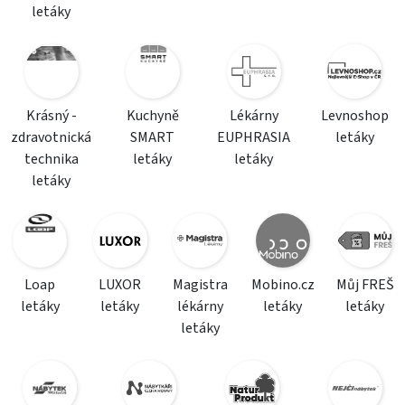
letáky
Krásný -
Kuchyně
Lékárny
Levnoshop
zdravotnická
SMART
EUPHRASIA
letáky
technika
letáky
letáky
letáky
Loap
LUXOR
Magistra
Mobino.cz
Můj FREŠ
letáky
letáky
lékárny
letáky
letáky
letáky