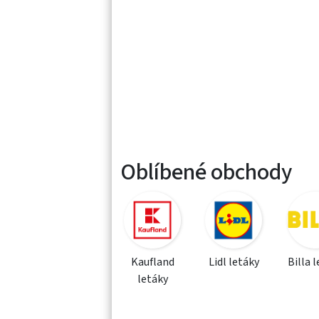
Oblíbené obchody
Kaufland
Lidl letáky
Billa 
letáky