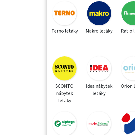
Terno letáky
Makro letáky
Ratio 
SCONTO
Idea nábytek
Orion 
nábytek
letáky
letáky