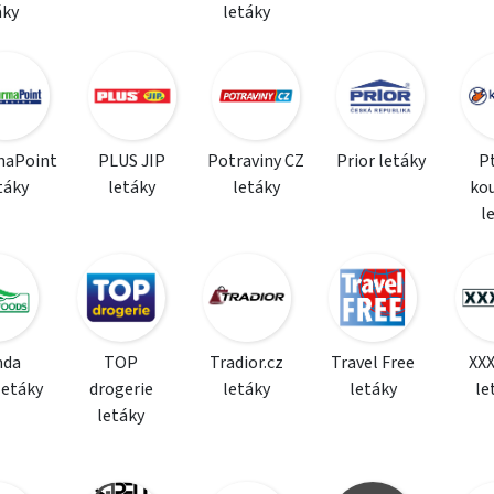
áky
letáky
maPoint
PLUS JIP
Potraviny CZ
Prior letáky
P
táky
letáky
letáky
ko
l
da
TOP
Tradior.cz
Travel Free
XX
letáky
drogerie
letáky
letáky
le
letáky