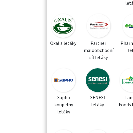
let
Oxalis letáky
Partner
Phar
maloobchodní
le
síť letáky
Sapho
SENESI
Tam
koupelny
letáky
Foods 
letáky