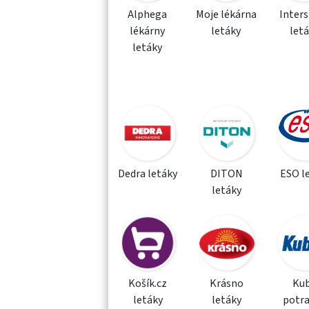
Alphega
Moje lékárna
Inter
lékárny
letáky
let
letáky
Dedra letáky
DITON
ESO l
letáky
Košík.cz
Krásno
Kub
letáky
letáky
potra