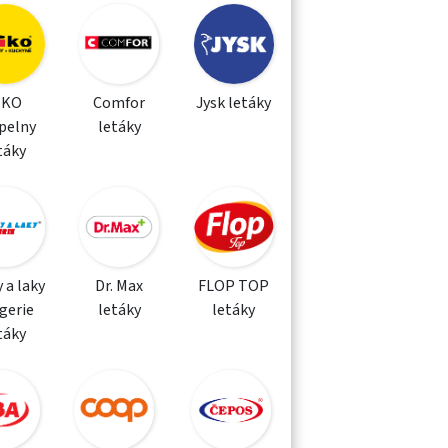
IKO
Comfor
Jysk letáky
pelny
letáky
táky
 a laky
Dr. Max
FLOP TOP
gerie
letáky
letáky
táky