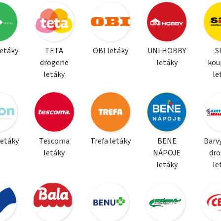
letáky
TETA
OBI letáky
UNI HOBBY
S
drogerie
letáky
kou
letáky
le
letáky
Tescoma
Trefa letáky
BENE
Barvy
letáky
NÁPOJE
dro
letáky
le