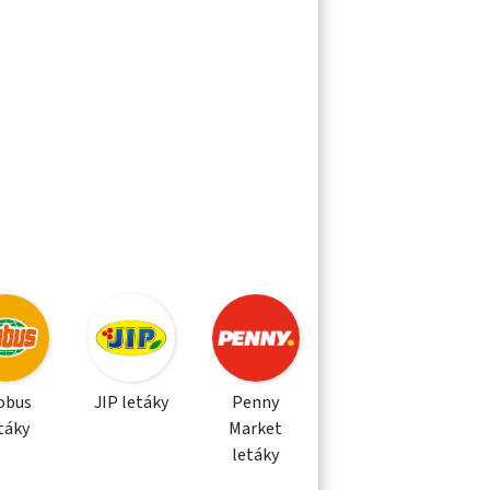
obus
JIP letáky
Penny
táky
Market
letáky