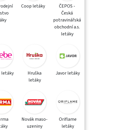
rodejní
Coop letáky
ČEPOS -
žstvo
Česká
táky
potravinářská
obchodní a.s.
letáky
 letáky
Hruška
Javor letáky
letáky
orma
Novák maso-
Oriflame
táky
uzeniny
letáky