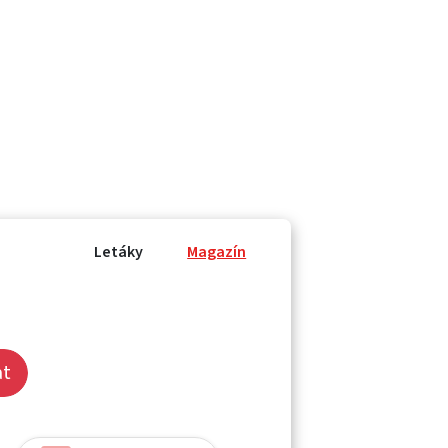
Letáky
Magazín
at