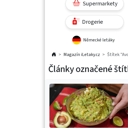
Supermarkety
Drogerie
Německé letáky
Magazín iLetaky.cz
Štítek "A
Články označené št