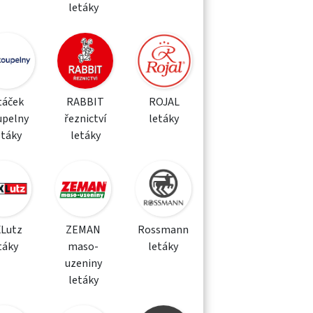
letáky
táček
RABBIT
ROJAL
upelny
řeznictví
letáky
etáky
letáky
XLutz
ZEMAN
Rossmann
táky
maso-
letáky
uzeniny
letáky