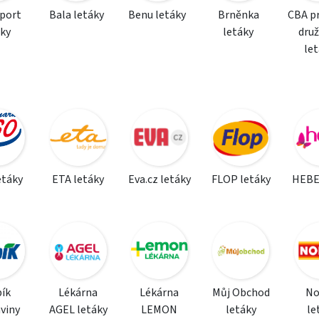
sport
Bala letáky
Benu letáky
Brněnka
CBA p
áky
letáky
dru
le
etáky
ETA letáky
Eva.cz letáky
FLOP letáky
HEBE
ík
Lékárna
Lékárna
Můj Obchod
N
viny
AGEL letáky
LEMON
letáky
le