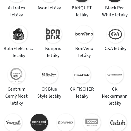
Astratex
Avon letáky
BANQUET
Black Red
letáky
letáky
White letáky
BobrElektro.cz
Bonprix
BonVeno
C&A letáky
letáky
letáky
letáky
Centrum
CK Blue
CK FISCHER
CK
Černý Most
Style letáky
letáky
Neckermann
letáky
letáky