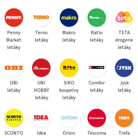
Penny
Terno
Makro
Ratio
TETA
Market
letáky
letáky
letáky
drogerie
letáky
letáky
OBI
UNI
SIKO
Comfor
Jysk
letáky
HOBBY
koupelny
letáky
letáky
letáky
letáky
SCONTO
Idea
Orion
Tescoma
Trefa