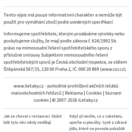
Tento výpis má pouze informativní charakter a nemůže být
použit pro vymáhání zboží podle uvedených specifikací.
Informujeme spotřebitele, kterým prodáváme výrobky nebo
poskytujeme služby, že mají podle zákona č. 624/1992 Sb.
právo na mimosoudní řešení spotřebitelského sporu z
příslušné smlouvy. Subjektem mimosoudního řešení
spotřebitelských sporů je Česká obchodní inspekce, se sídlem
Štěpánská 567/15, 120 00 Praha 2, IČ: 000 20 869 (
www.coi.cz
).
www.iletaky.cz - pohodlné prohlížení akčních letáků
maloobchodních řetězců
|
Reklama
|
Cookies
|
Seznam
cookies
|
© 2007-2026 iLetaky.cz.
Jak se chovat v restauraci: Slušní
Když už nevíte, co s cuketami,
lidé tyto věci nikdy nedělají
upečte si placičky: Syté a zdravé
jídlo, které se povede pokaždé