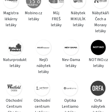
Magistra
Mobino.cz
Můj
Nábytek
Nábytkáři
lékárny
letáky
FREŠ
MIKULÍK
Čech a
letáky
letáky
letáky
Moravy
letáky
Naturprodukt
Nejči
Nev-Dama
NOTINO.cz
letáky
nábytek
letáky
letáky
letáky
Obchodní
Obchodní
Optika
Orfa
Centrum
centrum
Lentiamo
nábytek