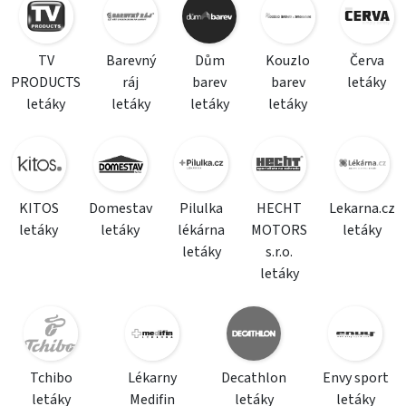
TV
Barevný
Dům
Kouzlo
Červa
PRODUCTS
ráj
barev
barev
letáky
letáky
letáky
letáky
letáky
KITOS
Domestav
Pilulka
HECHT
Lekarna.cz
letáky
letáky
lékárna
MOTORS
letáky
letáky
s.r.o.
letáky
Tchibo
Lékarny
Decathlon
Envy sport
letáky
Medifin
letáky
letáky