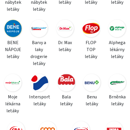
nábytek
nábytek
letáky
letáky
letáky
letáky
letáky
BENE
Barvy a
Dr. Max
FLOP
Alphega
NÁPOJE
laky
letáky
TOP
lékárny
letáky
drogerie
letáky
letáky
letáky
Moje
Intersport
Bala
Benu
Brněnka
lékárna
letáky
letáky
letáky
letáky
letáky