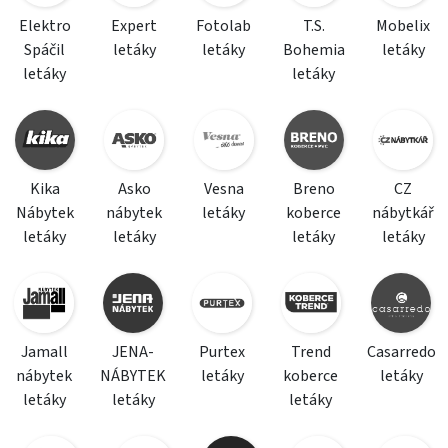
Elektro
Expert
Fotolab
T.S.
Mobelix
Spáčil
letáky
letáky
Bohemia
letáky
letáky
letáky
Kika
Asko
Vesna
Breno
CZ
Nábytek
nábytek
letáky
koberce
nábytkář
letáky
letáky
letáky
letáky
Jamall
JENA-
Purtex
Trend
Casarredo
nábytek
NÁBYTEK
letáky
koberce
letáky
letáky
letáky
letáky