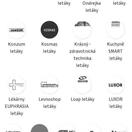
letáky
Ondrejka
letáky
letáky
Konzum
Kosmas
Krásný -
Kuchyně
letáky
letáky
zdravotnická
SMART
technika
letáky
letáky
Lékárny
Levnoshop
Loap letáky
LUXOR
EUPHRASIA
letáky
letáky
letáky