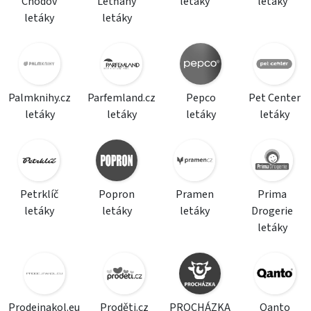
Chodov
Letňany
letáky
letáky
letáky
letáky
Palmknihy.cz
Parfemland.cz
Pepco
Pet Center
letáky
letáky
letáky
letáky
Petrklíč
Popron
Pramen
Prima
letáky
letáky
letáky
Drogerie
letáky
Prodejnakol.eu
Proděti.cz
PROCHÁZKA
Qanto