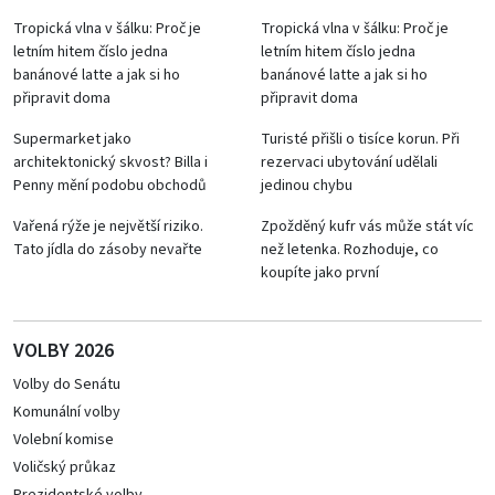
Tropická vlna v šálku: Proč je
Tropická vlna v šálku: Proč je
letním hitem číslo jedna
letním hitem číslo jedna
banánové latte a jak si ho
banánové latte a jak si ho
připravit doma
připravit doma
Supermarket jako
Turisté přišli o tisíce korun. Při
architektonický skvost? Billa i
rezervaci ubytování udělali
Penny mění podobu obchodů
jedinou chybu
Vařená rýže je největší riziko.
Zpožděný kufr vás může stát víc
Tato jídla do zásoby nevařte
než letenka. Rozhoduje, co
koupíte jako první
VOLBY 2026
Volby do Senátu
Komunální volby
Volební komise
Voličský průkaz