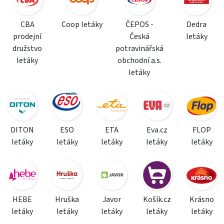
CBA
Coop letáky
ČEPOS -
Dedra
prodejní
Česká
letáky
družstvo
potravinářská
letáky
obchodní a.s.
letáky
DITON
ESO
ETA
Eva.cz
FLOP
letáky
letáky
letáky
letáky
letáky
HEBE
Hruška
Javor
Košík.cz
Krásno
letáky
letáky
letáky
letáky
letáky