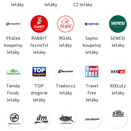
letáky
letáky
CZ letáky
Ptáček
RABBIT
ROJAL
Sapho
SENESI
koupelny
řeznictví
letáky
koupelny
letáky
letáky
letáky
letáky
Tamda
TOP
Tradior.cz
Travel
XXXLutz
Foods
drogerie
letáky
Free
letáky
letáky
letáky
letáky