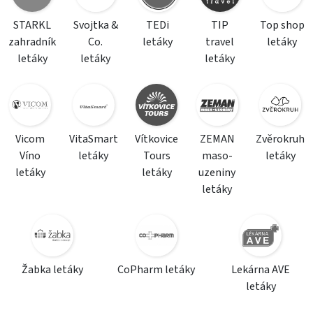
STARKL
Svojtka &
TEDi
TIP
Top shop
zahradník
Co.
letáky
travel
letáky
letáky
letáky
letáky
Vicom
VitaSmart
Vítkovice
ZEMAN
Zvěrokruh
Víno
letáky
Tours
maso-
letáky
letáky
letáky
uzeniny
letáky
Žabka letáky
CoPharm letáky
Lekárna AVE
letáky