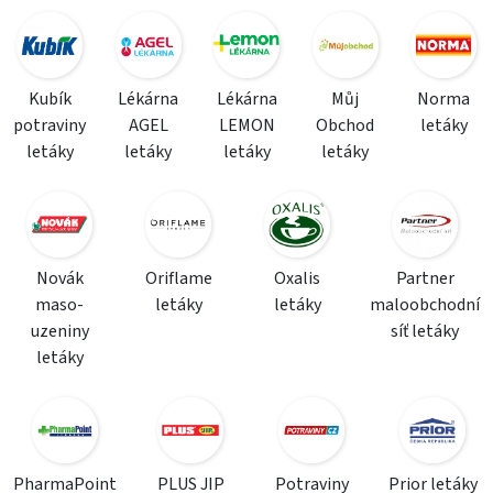
Kubík
Lékárna
Lékárna
Můj
Norma
potraviny
AGEL
LEMON
Obchod
letáky
letáky
letáky
letáky
letáky
Novák
Oriflame
Oxalis
Partner
maso-
letáky
letáky
maloobchodní
uzeniny
síť letáky
letáky
PharmaPoint
PLUS JIP
Potraviny
Prior letáky