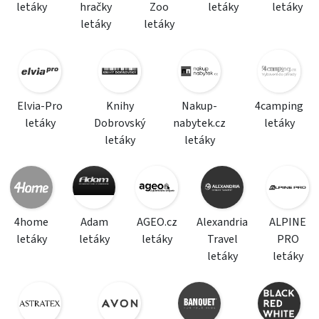
letáky
hračky
Zoo
letáky
letáky
letáky
letáky
Elvia-Pro
Knihy
Nakup-
4camping
letáky
Dobrovský
nabytek.cz
letáky
letáky
letáky
4home
Adam
AGEO.cz
Alexandria
ALPINE
letáky
letáky
letáky
Travel
PRO
letáky
letáky