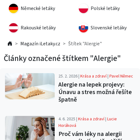
Německé letáky
Polské letáky
Rakouské letáky
Slovenské letáky
Magazín iLetaky.cz
Štítek "Alergie"
Články označené štítkem "Alergie"
25. 2. 2026 |
Krása a zdraví
|
Pavel Němec
Alergie na lepek projevy:
Únavu a stres možná řešíte
špatně
4. 6. 2025 |
Krása a zdraví
|
Lucie
Horáková
Proč vám léky na alergii