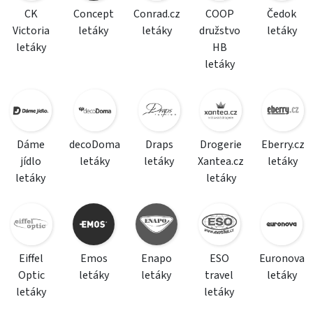
CK
Concept
Conrad.cz
COOP
Čedok
Victoria
letáky
letáky
družstvo
letáky
letáky
HB
letáky
Dáme
decoDoma
Draps
Drogerie
Eberry.cz
jídlo
letáky
letáky
Xantea.cz
letáky
letáky
letáky
Eiffel
Emos
Enapo
ESO
Euronova
Optic
letáky
letáky
travel
letáky
letáky
letáky