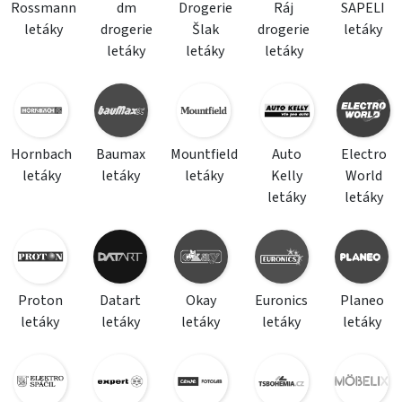
Rossmann
dm
Drogerie
Ráj
SAPELI
letáky
drogerie
Šlak
drogerie
letáky
letáky
letáky
letáky
Hornbach
Baumax
Mountfield
Auto
Electro
letáky
letáky
letáky
Kelly
World
letáky
letáky
Proton
Datart
Okay
Euronics
Planeo
letáky
letáky
letáky
letáky
letáky