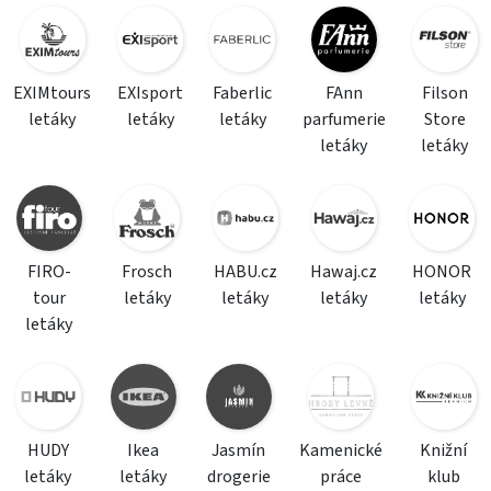
EXIMtours
EXIsport
Faberlic
FAnn
Filson
letáky
letáky
letáky
parfumerie
Store
letáky
letáky
FIRO-
Frosch
HABU.cz
Hawaj.cz
HONOR
tour
letáky
letáky
letáky
letáky
letáky
HUDY
Ikea
Jasmín
Kamenické
Knižní
letáky
letáky
drogerie
práce
klub