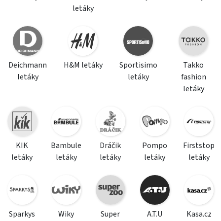
letáky
Deichmann
H&M letáky
Sportisimo
Takko
letáky
letáky
fashion
letáky
KIK
Bambule
Dráčik
Pompo
Firststop
letáky
letáky
letáky
letáky
letáky
Sparkys
Wiky
Super
A.T.U
Kasa.cz