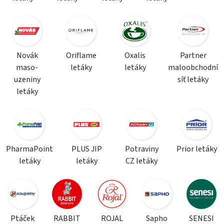
Novák
Oriflame
Oxalis
Partner
maso-
letáky
letáky
maloobchodní
uzeniny
síť letáky
letáky
PharmaPoint
PLUS JIP
Potraviny
Prior letáky
letáky
letáky
CZ letáky
Ptáček
RABBIT
ROJAL
Sapho
SENESI