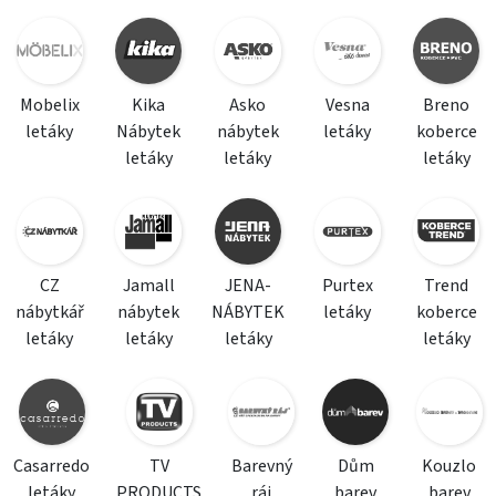
Mobelix
Kika
Asko
Vesna
Breno
letáky
Nábytek
nábytek
letáky
koberce
letáky
letáky
letáky
CZ
Jamall
JENA-
Purtex
Trend
nábytkář
nábytek
NÁBYTEK
letáky
koberce
letáky
letáky
letáky
letáky
Casarredo
TV
Barevný
Dům
Kouzlo
letáky
PRODUCTS
ráj
barev
barev