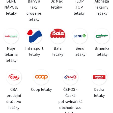
BENE
Barvy a
Dr. Max
FLOP
Alphega
NÁPOJE
laky
letáky
TOP
lékárny
letáky
drogerie
letáky
letáky
letáky
Moje
Intersport
Bala
Benu
Brněnka
lékárna
letáky
letáky
letáky
letáky
letáky
CBA
Coop letáky
ČEPOS -
Dedra
prodejní
Česká
letáky
družstvo
potravinářská
letáky
obchodní a.s.