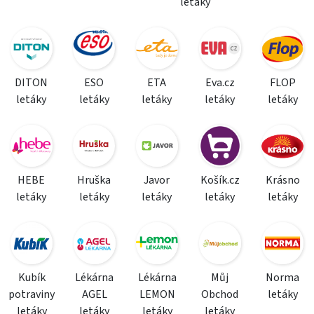
letáky
DITON
ESO
ETA
Eva.cz
FLOP
letáky
letáky
letáky
letáky
letáky
HEBE
Hruška
Javor
Košík.cz
Krásno
letáky
letáky
letáky
letáky
letáky
Kubík
Lékárna
Lékárna
Můj
Norma
potraviny
AGEL
LEMON
Obchod
letáky
letáky
letáky
letáky
letáky