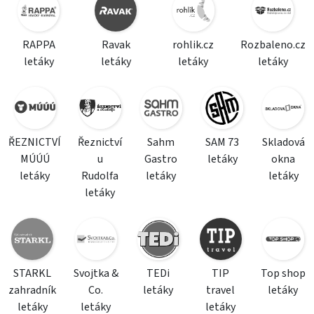
RAPPA
Ravak
rohlik.cz
Rozbaleno.cz
letáky
letáky
letáky
letáky
ŘEZNICTVÍ
Řeznictví
Sahm
SAM 73
Skladová
MÚÚÚ
u
Gastro
letáky
okna
letáky
Rudolfa
letáky
letáky
letáky
STARKL
Svojtka &
TEDi
TIP
Top shop
zahradník
Co.
letáky
travel
letáky
letáky
letáky
letáky