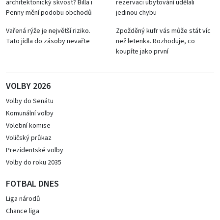
architektonický skvost? Billa i
rezervaci ubytování udělali
Penny mění podobu obchodů
jedinou chybu
Vařená rýže je největší riziko.
Zpožděný kufr vás může stát víc
Tato jídla do zásoby nevařte
než letenka. Rozhoduje, co
koupíte jako první
VOLBY 2026
Volby do Senátu
Komunální volby
Volební komise
Voličský průkaz
Prezidentské volby
Volby do roku 2035
FOTBAL DNES
Liga národů
Chance liga