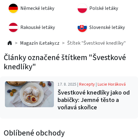
Německé letáky
Polské letáky
Rakouské letáky
Slovenské letáky
Magazín iLetaky.cz
Štítek "Švestkové knedlíky"
Články označené štítkem "Švestkové
knedlíky"
17. 8. 2025 |
Recepty
|
Lucie Horáková
Švestkové knedlíky jako od
babičky: Jemné těsto a
voňavá skořice
Oblíbené obchody