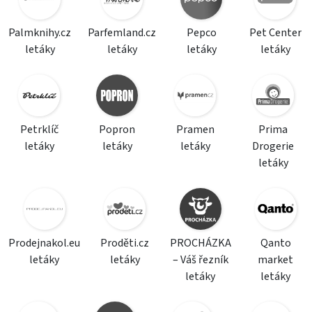
Palmknihy.cz
Parfemland.cz
Pepco
Pet Center
letáky
letáky
letáky
letáky
Petrklíč
Popron
Pramen
Prima
letáky
letáky
letáky
Drogerie
letáky
Prodejnakol.eu
Proděti.cz
PROCHÁZKA
Qanto
letáky
letáky
– Váš řezník
market
letáky
letáky