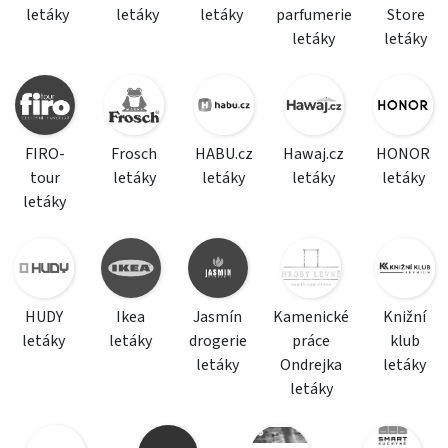
letáky
letáky
letáky
parfumerie
Store
letáky
letáky
FIRO-
Frosch
HABU.cz
Hawaj.cz
HONOR
tour
letáky
letáky
letáky
letáky
letáky
HUDY
Ikea
Jasmín
Kamenické
Knižní
letáky
letáky
drogerie
práce
klub
letáky
Ondrejka
letáky
letáky