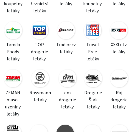
koupelny
řeznictví
letáky
koupelny
letáky
letáky
letáky
letáky
Tamda
TOP
Tradior.cz
Travel
XXXLutz
Foods
drogerie
letáky
Free
letáky
letáky
letáky
letáky
ZEMAN
Rossmann
dm
Drogerie
Ráj
maso-
letáky
drogerie
Šlak
drogerie
uzeniny
letáky
letáky
letáky
letáky