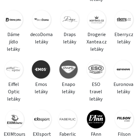
Dáme
decoDoma
Draps
Drogerie
Eberry.cz
jídlo
letáky
letáky
Xantea.cz
letáky
letáky
letáky
Eiffel
Emos
Enapo
ESO
Euronova
Optic
letáky
letáky
travel
letáky
letáky
letáky
EXIMtours
EXIsport
Faberlic
FAnn
Filson