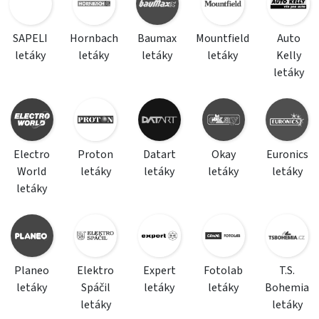
SAPELI
Hornbach
Baumax
Mountfield
Auto
letáky
letáky
letáky
letáky
Kelly
letáky
Electro
Proton
Datart
Okay
Euronics
World
letáky
letáky
letáky
letáky
letáky
Planeo
Elektro
Expert
Fotolab
T.S.
letáky
Spáčil
letáky
letáky
Bohemia
letáky
letáky