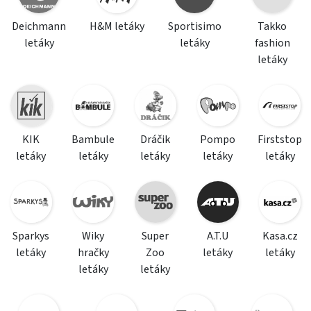
Deichmann
H&M letáky
Sportisimo
Takko
letáky
letáky
fashion
letáky
KIK
Bambule
Dráčik
Pompo
Firststop
letáky
letáky
letáky
letáky
letáky
Sparkys
Wiky
Super
A.T.U
Kasa.cz
letáky
hračky
Zoo
letáky
letáky
letáky
letáky