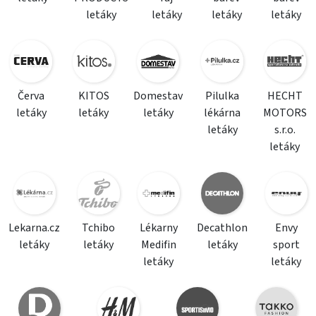
letáky
letáky
letáky
letáky
Červa
KITOS
Domestav
Pilulka
HECHT
letáky
letáky
letáky
lékárna
MOTORS
letáky
s.r.o.
letáky
Lekarna.cz
Tchibo
Lékarny
Decathlon
Envy
letáky
letáky
Medifin
letáky
sport
letáky
letáky