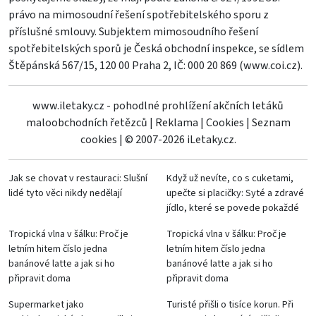
právo na mimosoudní řešení spotřebitelského sporu z
příslušné smlouvy. Subjektem mimosoudního řešení
spotřebitelských sporů je Česká obchodní inspekce, se sídlem
Štěpánská 567/15, 120 00 Praha 2, IČ: 000 20 869 (
www.coi.cz
).
www.iletaky.cz - pohodlné prohlížení akčních letáků
maloobchodních řetězců
|
Reklama
|
Cookies
|
Seznam
cookies
|
© 2007-2026 iLetaky.cz.
Jak se chovat v restauraci: Slušní
Když už nevíte, co s cuketami,
lidé tyto věci nikdy nedělají
upečte si placičky: Syté a zdravé
jídlo, které se povede pokaždé
Tropická vlna v šálku: Proč je
Tropická vlna v šálku: Proč je
letním hitem číslo jedna
letním hitem číslo jedna
banánové latte a jak si ho
banánové latte a jak si ho
připravit doma
připravit doma
Supermarket jako
Turisté přišli o tisíce korun. Při