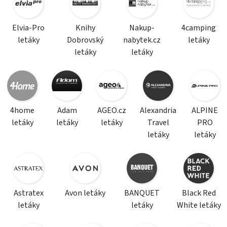
Elvia-Pro
Knihy
Nakup-
4camping
letáky
Dobrovský
nabytek.cz
letáky
letáky
letáky
4home
Adam
AGEO.cz
Alexandria
ALPINE
letáky
letáky
letáky
Travel
PRO
letáky
letáky
Astratex
Avon letáky
BANQUET
Black Red
letáky
letáky
White letáky