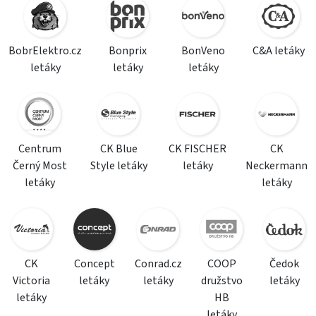
BobrElektro.cz
Bonprix
BonVeno
C&A letáky
letáky
letáky
letáky
Centrum
CK Blue
CK FISCHER
CK
Černý Most
Style letáky
letáky
Neckermann
letáky
letáky
CK
Concept
Conrad.cz
COOP
Čedok
Victoria
letáky
letáky
družstvo
letáky
letáky
HB
letáky