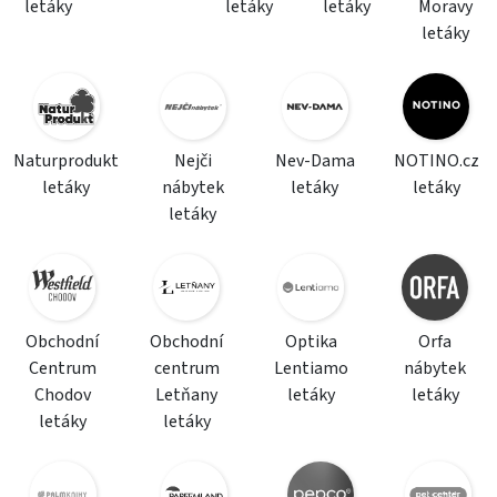
letáky
letáky
letáky
Moravy
letáky
Naturprodukt
Nejči
Nev-Dama
NOTINO.cz
letáky
nábytek
letáky
letáky
letáky
Obchodní
Obchodní
Optika
Orfa
Centrum
centrum
Lentiamo
nábytek
Chodov
Letňany
letáky
letáky
letáky
letáky