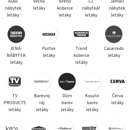
Asko
Vesna
Breno
CZ
Jamall
nábytek
letáky
koberce
nábytkář
nábytek
letáky
letáky
letáky
letáky
JENA-
Purtex
Trend
Casarredo
NÁBYTEK
letáky
koberce
letáky
letáky
letáky
TV
Barevný
Dům
Kouzlo
Červa
PRODUCTS
ráj
barev
barev
letáky
letáky
letáky
letáky
letáky