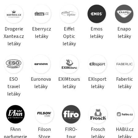
Drogerie
Eberry.cz
Eiffel
Emos
Enapo
Xantea.cz
letáky
Optic
letáky
letáky
letáky
letáky
ESO
Euronova
EXIMtours
EXIsport
Faberlic
travel
letáky
letáky
letáky
letáky
letáky
FAnn
Filson
FIRO-
Frosch
HABU.cz
parfumerie
Store
tour
letáky
letáky