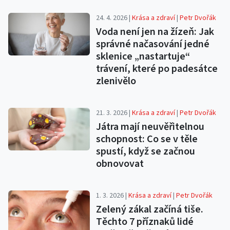
24. 4. 2026 |
Krása a zdraví
|
Petr Dvořák
Voda není jen na žízeň: Jak
správné načasování jedné
sklenice „nastartuje“
trávení, které po padesátce
zlenivělo
21. 3. 2026 |
Krása a zdraví
|
Petr Dvořák
Játra mají neuvěřitelnou
schopnost: Co se v těle
spustí, když se začnou
obnovovat
1. 3. 2026 |
Krása a zdraví
|
Petr Dvořák
Zelený zákal začíná tiše.
Těchto 7 příznaků lidé