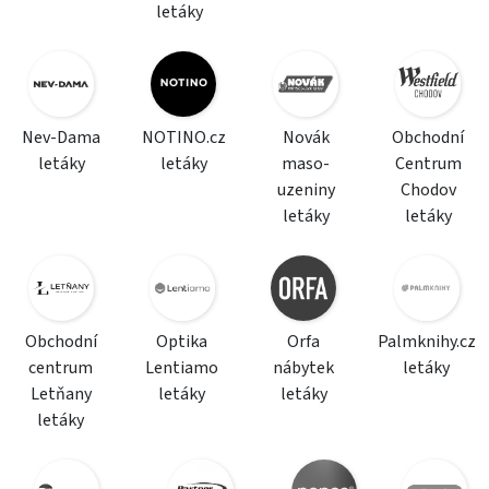
letáky
Nev-Dama
NOTINO.cz
Novák
Obchodní
letáky
letáky
maso-
Centrum
uzeniny
Chodov
letáky
letáky
Obchodní
Optika
Orfa
Palmknihy.cz
centrum
Lentiamo
nábytek
letáky
Letňany
letáky
letáky
letáky