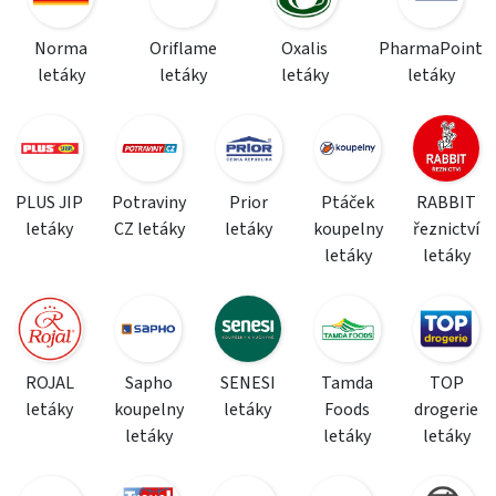
Norma
Oriflame
Oxalis
PharmaPoint
letáky
letáky
letáky
letáky
PLUS JIP
Potraviny
Prior
Ptáček
RABBIT
letáky
CZ letáky
letáky
koupelny
řeznictví
letáky
letáky
ROJAL
Sapho
SENESI
Tamda
TOP
letáky
koupelny
letáky
Foods
drogerie
letáky
letáky
letáky