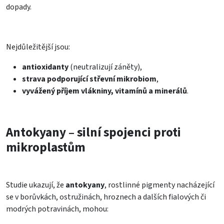
dopady.
Nejdůležitější jsou:
antioxidanty
(neutralizují záněty),
strava podporující střevní mikrobiom
,
vyvážený příjem vlákniny, vitamínů a minerálů
.
Antokyany – silní spojenci proti
mikroplastům
Studie ukazují, že
antokyany
, rostlinné pigmenty nacházející
se v borůvkách, ostružinách, hroznech a dalších fialových či
modrých potravinách, mohou: