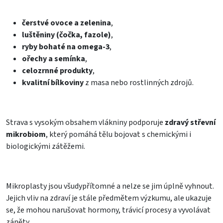
čerstvé ovoce a zelenina
,
luštěniny (čočka, fazole)
,
ryby bohaté na omega-3
,
ořechy a semínka
,
celozrnné produkty
,
kvalitní bílkoviny
z masa nebo rostlinných zdrojů.
Strava s vysokým obsahem vlákniny podporuje
zdravý střevní
mikrobiom
, který pomáhá tělu bojovat s chemickými i
biologickými zátěžemi.
Mikroplasty jsou všudypřítomné a nelze se jim úplně vyhnout.
Jejich vliv na zdraví je stále předmětem výzkumu, ale ukazuje
se, že mohou narušovat hormony, trávicí procesy a vyvolávat
záněty.