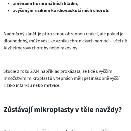
změnami hormonálních hladin
,
zvýšeným rizikem kardiovaskulárních chorob
.
Nadměrný zánět je přirozenou obrannou reakcí, ale pokud je
dlouhodobý, může vést ke vzniku chronických nemocí – včetně
Alzheimerovy choroby nebo rakoviny.
Studie z roku 2024 například prokázala, že lidé s vyšším
množstvím mikroplastů v tepnách měli pětinásobně vyšší
riziko infarktu nebo mrtvice.
Zůstávají mikroplasty v těle navždy?