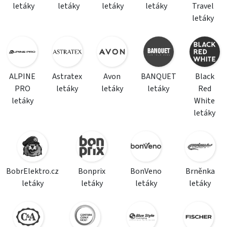
letáky
letáky
letáky
letáky
Travel
letáky
ALPINE
Astratex
Avon
BANQUET
Black
PRO
letáky
letáky
letáky
Red
letáky
White
letáky
BobrElektro.cz
Bonprix
BonVeno
Brněnka
letáky
letáky
letáky
letáky