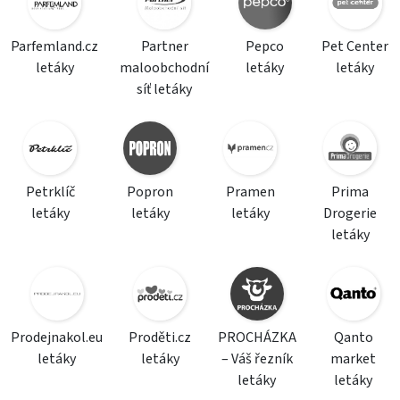
Parfemland.cz
Partner
Pepco
Pet Center
letáky
maloobchodní
letáky
letáky
síť letáky
Petrklíč
Popron
Pramen
Prima
letáky
letáky
letáky
Drogerie
letáky
Prodejnakol.eu
Proděti.cz
PROCHÁZKA
Qanto
letáky
letáky
– Váš řezník
market
letáky
letáky