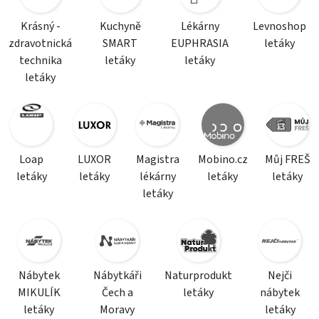
Krásný -
Kuchyně
Lékárny
Levnoshop
zdravotnická
SMART
EUPHRASIA
letáky
technika
letáky
letáky
letáky
Loap
LUXOR
Magistra
Mobino.cz
Můj FREŠ
letáky
letáky
lékárny
letáky
letáky
letáky
Nábytek
Nábytkáři
Naturprodukt
Nejči
MIKULÍK
Čech a
letáky
nábytek
letáky
Moravy
letáky