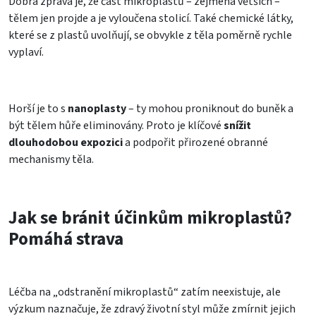
Dobrá zpráva je, že část mikroplastů – zejména větších –
tělem jen projde a je vyloučena stolicí. Také chemické látky,
které se z plastů uvolňují, se obvykle z těla poměrně rychle
vyplaví.
Horší je to s
nanoplasty
– ty mohou proniknout do buněk a
být tělem hůře eliminovány. Proto je klíčové
snížit
dlouhodobou expozici
a podpořit přirozené obranné
mechanismy těla.
Jak se bránit účinkům mikroplastů?
Pomáhá strava
Léčba na „odstranění mikroplastů“ zatím neexistuje, ale
výzkum naznačuje, že zdravý životní styl může zmírnit jejich