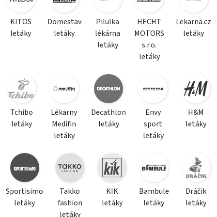
KITOS
Domestav
Pilulka
HECHT
Lekarna.cz
letáky
letáky
lékárna
MOTORS
letáky
letáky
s.r.o.
letáky
Tchibo
Lékarny
Decathlon
Envy
H&M
letáky
Medifin
letáky
sport
letáky
letáky
letáky
Sportisimo
Takko
KIK
Bambule
Dráčik
letáky
fashion
letáky
letáky
letáky
letáky