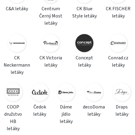
C&A letáky
Centrum
CK Blue
CK FISCHER
Černý Most
Style letáky
letáky
letáky
CK
CK Victoria
Concept
Conrad.cz
Neckermann
letáky
letáky
letáky
letáky
COOP
Čedok
Dáme
decoDoma
Draps
družstvo
letáky
jídlo
letáky
letáky
HB
letáky
letáky