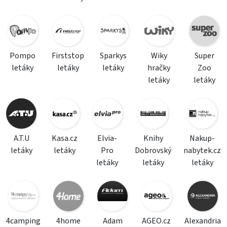
Pompo
Firststop
Sparkys
Wiky
Super
letáky
letáky
letáky
hračky
Zoo
letáky
letáky
A.T.U
Kasa.cz
Elvia-
Knihy
Nakup-
letáky
letáky
Pro
Dobrovský
nabytek.cz
letáky
letáky
letáky
4camping
4home
Adam
AGEO.cz
Alexandria