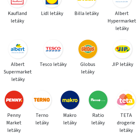
Kaufland
Lidl letáky
Billa letáky
Albert
letáky
Hypermarket
letáky
Albert
Tesco letáky
Globus
JIP letáky
Supermarket
letáky
letáky
Penny
Terno
Makro
Ratio
TETA
Market
letáky
letáky
letáky
drogerie
letáky
letáky