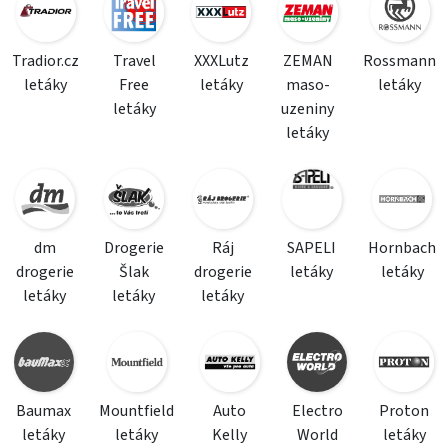
Tradior.cz
Travel
XXXLutz
ZEMAN
Rossmann
letáky
Free
letáky
maso-
letáky
letáky
uzeniny
letáky
dm
Drogerie
Ráj
SAPELI
Hornbach
drogerie
Šlak
drogerie
letáky
letáky
letáky
letáky
letáky
Baumax
Mountfield
Auto
Electro
Proton
letáky
letáky
Kelly
World
letáky