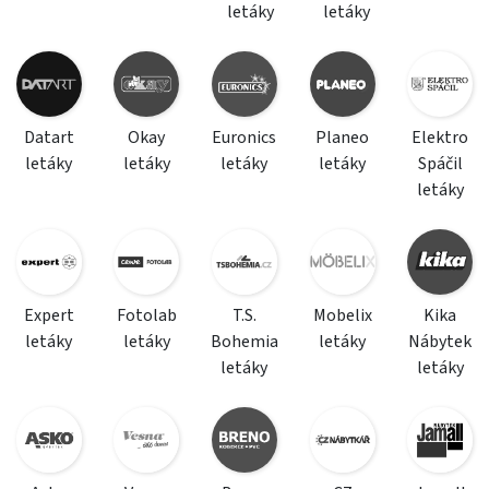
letáky
letáky
Datart
Okay
Euronics
Planeo
Elektro
letáky
letáky
letáky
letáky
Spáčil
letáky
Expert
Fotolab
T.S.
Mobelix
Kika
letáky
letáky
Bohemia
letáky
Nábytek
letáky
letáky