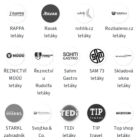
RAPPA
Ravak
rohlik.cz
Rozbaleno.cz
letáky
letáky
letáky
letáky
ŘEZNICTVÍ
Řeznictví
Sahm
SAM 73
Skladová
MÚÚÚ
u
Gastro
letáky
okna
letáky
Rudolfa
letáky
letáky
letáky
STARKL
Svojtka &
TEDi
TIP
Top shop
zahradník
Co.
letáky
travel
letáky