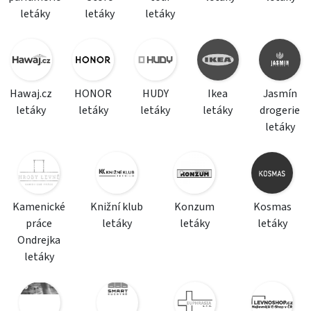
letáky
letáky
letáky
Hawaj.cz
HONOR
HUDY
Ikea
Jasmín
letáky
letáky
letáky
letáky
drogerie
letáky
Kamenické
Knižní klub
Konzum
Kosmas
práce
letáky
letáky
letáky
Ondrejka
letáky