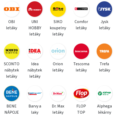
OBI
UNI
SIKO
Comfor
Jysk
letáky
HOBBY
koupelny
letáky
letáky
letáky
letáky
SCONTO
Idea
Orion
Tescoma
Trefa
nábytek
nábytek
letáky
letáky
letáky
letáky
letáky
BENE
Barvy a
Dr. Max
FLOP
Alphega
NÁPOJE
laky
letáky
TOP
lékárny