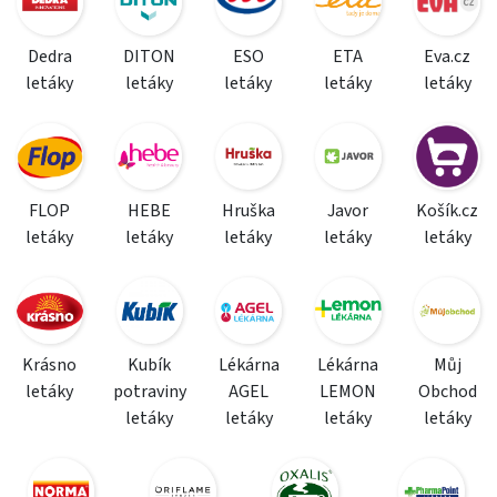
Dedra
DITON
ESO
ETA
Eva.cz
letáky
letáky
letáky
letáky
letáky
FLOP
HEBE
Hruška
Javor
Košík.cz
letáky
letáky
letáky
letáky
letáky
Krásno
Kubík
Lékárna
Lékárna
Můj
letáky
potraviny
AGEL
LEMON
Obchod
letáky
letáky
letáky
letáky