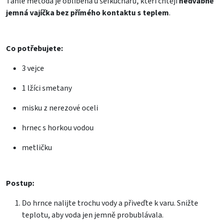
Tahle metoda je oblíbená u šéfkuchařů, kteří chtějí
hedvábně
jemná vajíčka bez přímého kontaktu s teplem
.
Co potřebujete:
3
vejce
1 lžíci
smetany
misku z nerezové oceli
hrnec s horkou vodou
metličku
Postup:
Do hrnce nalijte trochu vody a přiveďte k varu. Snižte
teplotu, aby voda jen jemně probublávala.