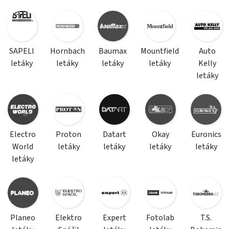
SAPELI
Hornbach
Baumax
Mountfield
Auto
letáky
letáky
letáky
letáky
Kelly
letáky
Electro
Proton
Datart
Okay
Euronics
World
letáky
letáky
letáky
letáky
letáky
Planeo
Elektro
Expert
Fotolab
T.S.