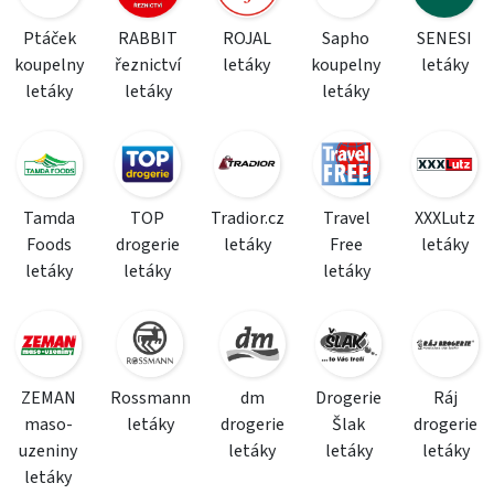
Ptáček
RABBIT
ROJAL
Sapho
SENESI
koupelny
řeznictví
letáky
koupelny
letáky
letáky
letáky
letáky
Tamda
TOP
Tradior.cz
Travel
XXXLutz
Foods
drogerie
letáky
Free
letáky
letáky
letáky
letáky
ZEMAN
Rossmann
dm
Drogerie
Ráj
maso-
letáky
drogerie
Šlak
drogerie
uzeniny
letáky
letáky
letáky
letáky