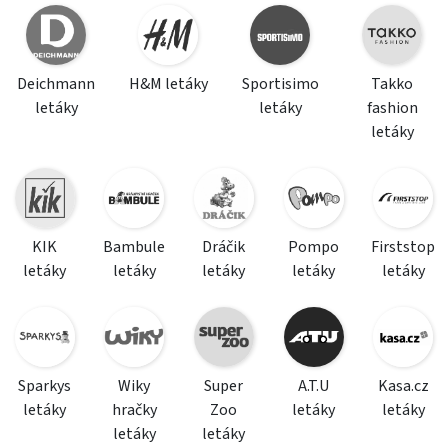
Deichmann
H&M letáky
Sportisimo
Takko
letáky
letáky
fashion
letáky
KIK
Bambule
Dráčik
Pompo
Firststop
letáky
letáky
letáky
letáky
letáky
Sparkys
Wiky
Super
A.T.U
Kasa.cz
letáky
hračky
Zoo
letáky
letáky
letáky
letáky