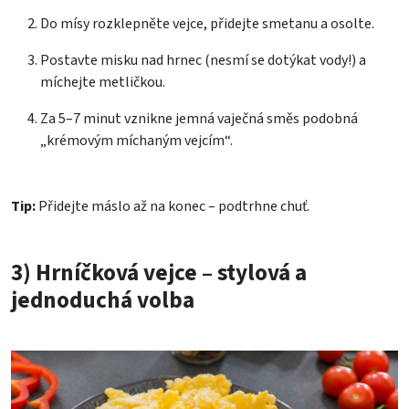
Do mísy rozklepněte vejce, přidejte smetanu a osolte.
Postavte misku nad hrnec (nesmí se dotýkat vody!) a
míchejte metličkou.
Za 5–7 minut vznikne jemná vaječná směs podobná
„krémovým míchaným vejcím“.
Tip:
Přidejte máslo až na konec – podtrhne chuť.
3) Hrníčková vejce – stylová a
jednoduchá volba