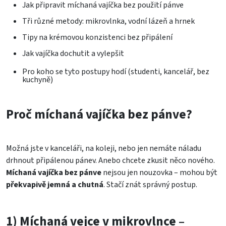
Jak připravit míchaná vajíčka bez použití pánve
Tři různé metody: mikrovlnka, vodní lázeň a hrnek
Tipy na krémovou konzistenci bez připálení
Jak vajíčka dochutit a vylepšit
Pro koho se tyto postupy hodí (studenti, kancelář, bez
kuchyně)
Proč míchaná vajíčka bez pánve?
Možná jste v kanceláři, na koleji, nebo jen nemáte náladu
drhnout připálenou pánev. Anebo chcete zkusit něco nového.
Míchaná vajíčka bez pánve
nejsou jen nouzovka – mohou být
překvapivě jemná a chutná
. Stačí znát správný postup.
1) Míchaná vejce v mikrovlnce –