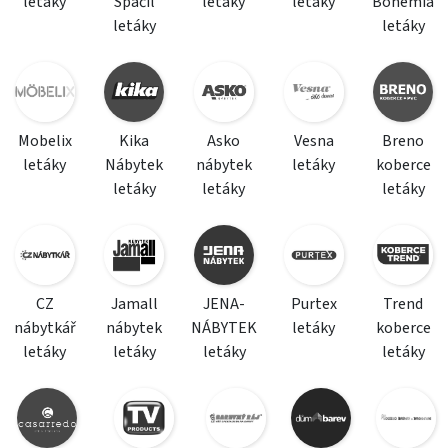
letáky
Spáčil
letáky
letáky
Bohemia
letáky
letáky
Mobelix
Kika
Asko
Vesna
Breno
letáky
Nábytek
nábytek
letáky
koberce
letáky
letáky
letáky
CZ
Jamall
JENA-
Purtex
Trend
nábytkář
nábytek
NÁBYTEK
letáky
koberce
letáky
letáky
letáky
letáky