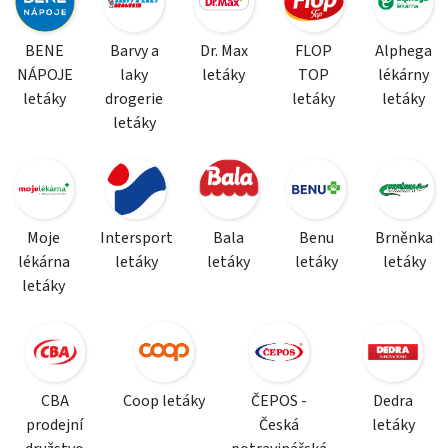
BENE
Barvy a
Dr. Max
FLOP
Alphega
NÁPOJE
laky
letáky
TOP
lékárny
letáky
drogerie
letáky
letáky
letáky
Moje
Intersport
Bala
Benu
Brněnka
lékárna
letáky
letáky
letáky
letáky
letáky
CBA
Coop letáky
ČEPOS -
Dedra
prodejní
Česká
letáky