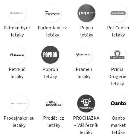
Palmknihy.cz
Parfemland.cz
Pepco
Pet Center
letáky
letáky
letáky
letáky
Petrklíč
Popron
Pramen
Prima
letáky
letáky
letáky
Drogerie
letáky
Prodejnakol.eu
Proděti.cz
PROCHÁZKA
Qanto
letáky
letáky
– Váš řezník
market
letáky
letáky