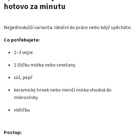
hotovo za minutu
Nejjednodušší varianta. Ideální do práce nebo když spěcháte.
Co potřebujete:
2–3
vejce
1 lžičku
mléka nebo smetany
sůl
,
pepř
keramický hrnek nebo menší miska vhodná do
mikrovlnky
vidličku
Postup: