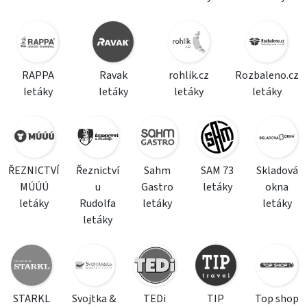
RAPPA
Ravak
rohlik.cz
Rozbaleno.cz
letáky
letáky
letáky
letáky
ŘEZNICTVÍ
Řeznictví
Sahm
SAM 73
Skladová
MÚÚÚ
u
Gastro
letáky
okna
letáky
Rudolfa
letáky
letáky
letáky
STARKL
Svojtka &
TEDi
TIP
Top shop