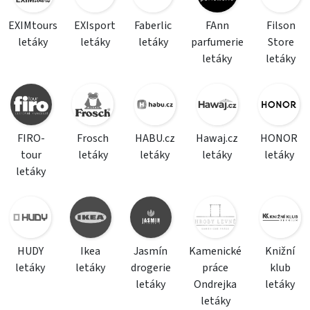
EXIMtours
EXIsport
Faberlic
FAnn
Filson
letáky
letáky
letáky
parfumerie
Store
letáky
letáky
FIRO-
Frosch
HABU.cz
Hawaj.cz
HONOR
tour
letáky
letáky
letáky
letáky
letáky
HUDY
Ikea
Jasmín
Kamenické
Knižní
letáky
letáky
drogerie
práce
klub
letáky
Ondrejka
letáky
letáky