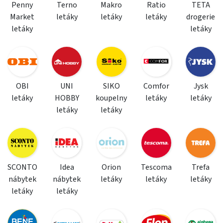
Penny
Terno
Makro
Ratio
TETA
Market
letáky
letáky
letáky
drogerie
letáky
letáky
OBI
UNI
SIKO
Comfor
Jysk
letáky
HOBBY
koupelny
letáky
letáky
letáky
letáky
SCONTO
Idea
Orion
Tescoma
Trefa
nábytek
nábytek
letáky
letáky
letáky
letáky
letáky