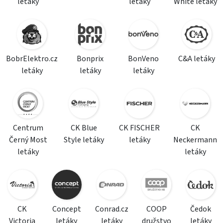
letáky
letáky
White letáky
BobrElektro.cz
Bonprix
BonVeno
C&A letáky
letáky
letáky
letáky
Centrum
CK Blue
CK FISCHER
CK
Černý Most
Style letáky
letáky
Neckermann
letáky
letáky
CK
Concept
Conrad.cz
COOP
Čedok
Victoria
letáky
letáky
družstvo
letáky