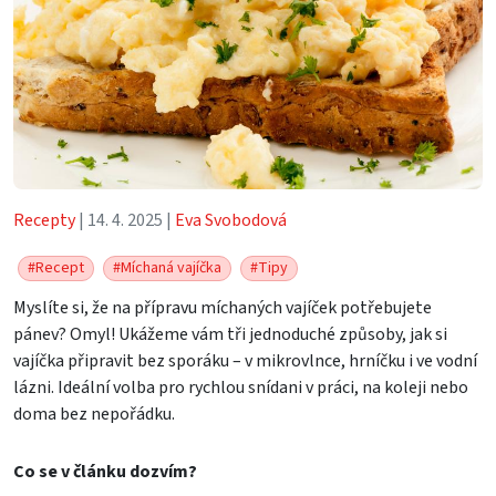
Recepty
| 14. 4. 2025 |
Eva Svobodová
#Recept
#Míchaná vajíčka
#Tipy
Myslíte si, že na přípravu míchaných vajíček potřebujete
pánev? Omyl! Ukážeme vám tři jednoduché způsoby, jak si
vajíčka připravit bez sporáku – v mikrovlnce, hrníčku i ve vodní
lázni. Ideální volba pro rychlou snídani v práci, na koleji nebo
doma bez nepořádku.
Co se v článku dozvím?