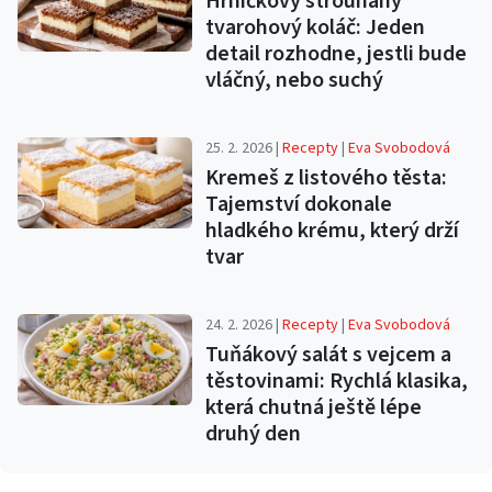
Hrníčkový strouhaný
tvarohový koláč: Jeden
detail rozhodne, jestli bude
vláčný, nebo suchý
25. 2. 2026 |
Recepty
|
Eva Svobodová
Kremeš z listového těsta:
Tajemství dokonale
hladkého krému, který drží
tvar
24. 2. 2026 |
Recepty
|
Eva Svobodová
Tuňákový salát s vejcem a
těstovinami: Rychlá klasika,
která chutná ještě lépe
druhý den