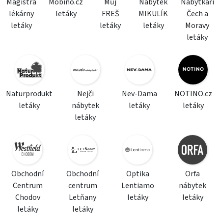
Magistra
Mobino.cz
Můj
Nábytek
Nábytkáři
lékárny
letáky
FREŠ
MIKULÍK
Čech a
letáky
letáky
letáky
Moravy
letáky
Naturprodukt
Nejči
Nev-Dama
NOTINO.cz
letáky
nábytek
letáky
letáky
letáky
Obchodní
Obchodní
Optika
Orfa
Centrum
centrum
Lentiamo
nábytek
Chodov
Letňany
letáky
letáky
letáky
letáky