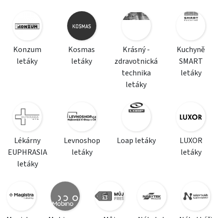
Konzum
Kosmas
Krásný -
Kuchyně
letáky
letáky
zdravotnická
SMART
technika
letáky
letáky
Lékárny
Levnoshop
Loap letáky
LUXOR
EUPHRASIA
letáky
letáky
letáky