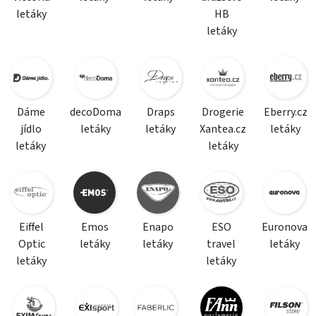
letáky
HB
letáky
Dáme
decoDoma
Draps
Drogerie
Eberry.cz
jídlo
letáky
letáky
Xantea.cz
letáky
letáky
letáky
Eiffel
Emos
Enapo
ESO
Euronova
Optic
letáky
letáky
travel
letáky
letáky
letáky