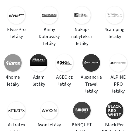
Elvia-Pro
Knihy
Nakup-
4camping
letáky
Dobrovský
nabytek.cz
letáky
letáky
letáky
4home
Adam
AGEO.cz
Alexandria
ALPINE
letáky
letáky
letáky
Travel
PRO
letáky
letáky
Astratex
Avon letáky
BANQUET
Black Red