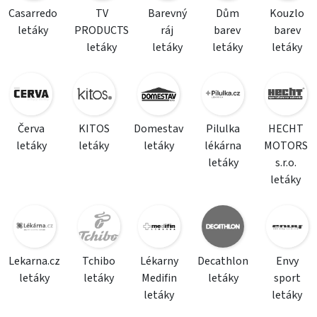
Casarredo
TV
Barevný
Dům
Kouzlo
letáky
PRODUCTS
ráj
barev
barev
letáky
letáky
letáky
letáky
Červa
KITOS
Domestav
Pilulka
HECHT
letáky
letáky
letáky
lékárna
MOTORS
letáky
s.r.o.
letáky
Lekarna.cz
Tchibo
Lékarny
Decathlon
Envy
letáky
letáky
Medifin
letáky
sport
letáky
letáky