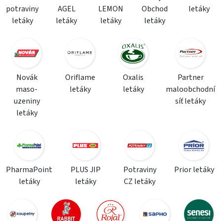
potraviny
AGEL
LEMON
Obchod
letáky
letáky
letáky
letáky
letáky
Novák
Oriflame
Oxalis
Partner
maso-
letáky
letáky
maloobchodní
uzeniny
síť letáky
letáky
PharmaPoint
PLUS JIP
Potraviny
Prior letáky
letáky
letáky
CZ letáky