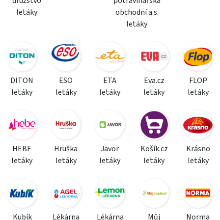
družstvo
potravinářská
letáky
obchodní a.s.
letáky
DITON
ESO
ETA
Eva.cz
FLOP
letáky
letáky
letáky
letáky
letáky
HEBE
Hruška
Javor
Košík.cz
Krásno
letáky
letáky
letáky
letáky
letáky
Kubík
Lékárna
Lékárna
Můj
Norma