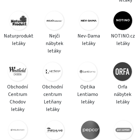
letáky
Naturprodukt
Nejči
Nev-Dama
NOTINO.cz
letáky
nábytek
letáky
letáky
letáky
Obchodní
Obchodní
Optika
Orfa
Centrum
centrum
Lentiamo
nábytek
Chodov
Letňany
letáky
letáky
letáky
letáky