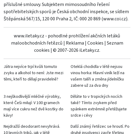
příslušné smlouvy. Subjektem mimosoudního řešení
spotřebitelských sporů je Česká obchodní inspekce, se sídlem
Štěpánská 567/15, 120 00 Praha 2, IČ: 000 20 869 (
www.coi.cz
).
www.iletaky.cz - pohodlné prohlížení akčních letáků
maloobchodních řetězců
|
Reklama
|
Cookies
|
Seznam
cookies
|
© 2007-2026 iLetaky.cz.
Játra nejvíce trpí kvůli tomuto
Oteklá chodidla v létě nejsou
zvyku a alkohol to není: Jste mezi
vinou horka: Hlavní viník leží na
těmi, kteří to dělají pravidelně?
vašem talíři a změna jídelníčku
zabere už za dva dny
3 nejškodlivější mléčné výrobky,
Děláte to v tropických nocích
které Češi milují: V 100 gramech
také? Tímto zvykem před
mají více cukru než dvě kostky do
spánkem extrémně přetěžujete
kávy!
srdce i cévy
Nejdražší deodorant nevyhrává.
Další známý řetězec se hroutí. Po
10 levných triků, jak v létě
druhé insolvenci zavře třetinu