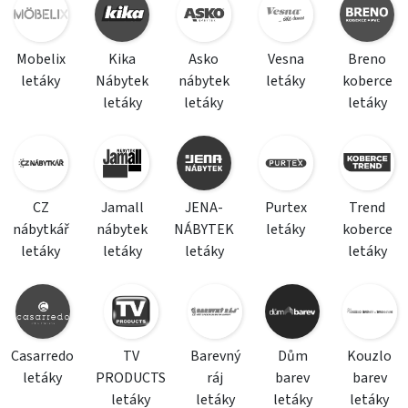
Mobelix
Kika
Asko
Vesna
Breno
letáky
Nábytek
nábytek
letáky
koberce
letáky
letáky
letáky
CZ
Jamall
JENA-
Purtex
Trend
nábytkář
nábytek
NÁBYTEK
letáky
koberce
letáky
letáky
letáky
letáky
Casarredo
TV
Barevný
Dům
Kouzlo
letáky
PRODUCTS
ráj
barev
barev
letáky
letáky
letáky
letáky