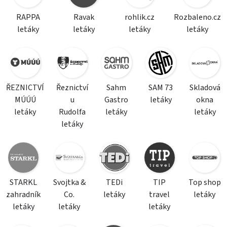
RAPPA
Ravak
rohlik.cz
Rozbaleno.cz
letáky
letáky
letáky
letáky
ŘEZNICTVÍ
Řeznictví
Sahm
SAM 73
Skladová
MÚÚÚ
u
Gastro
letáky
okna
letáky
Rudolfa
letáky
letáky
letáky
STARKL
Svojtka &
TEDi
TIP
Top shop
zahradník
Co.
letáky
travel
letáky
letáky
letáky
letáky