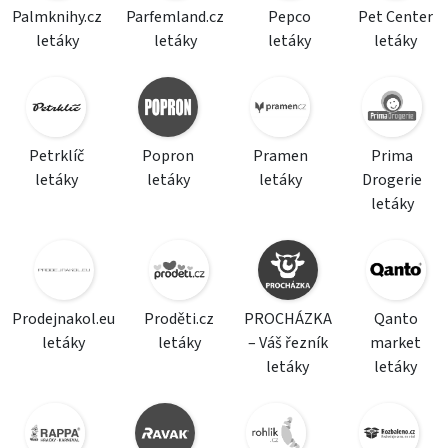
Palmknihy.cz
Parfemland.cz
Pepco
Pet Center
letáky
letáky
letáky
letáky
Petrklíč
Popron
Pramen
Prima
letáky
letáky
letáky
Drogerie
letáky
Prodejnakol.eu
Proděti.cz
PROCHÁZKA
Qanto
letáky
letáky
– Váš řezník
market
letáky
letáky