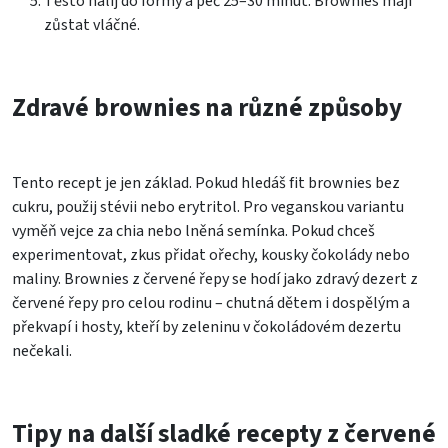
Těsto nalij do formy a peč 25–30 minut. Brownies mají
zůstat vláčné.
Zdravé brownies na různé způsoby
Tento recept je jen základ. Pokud hledáš fit brownies bez
cukru, použij stévii nebo erytritol. Pro veganskou variantu
vyměň vejce za chia nebo lněná semínka. Pokud chceš
experimentovat, zkus přidat ořechy, kousky čokolády nebo
maliny. Brownies z červené řepy se hodí jako zdravý dezert z
červené řepy pro celou rodinu – chutná dětem i dospělým a
překvapí i hosty, kteří by zeleninu v čokoládovém dezertu
nečekali.
Tipy na další sladké recepty z červené