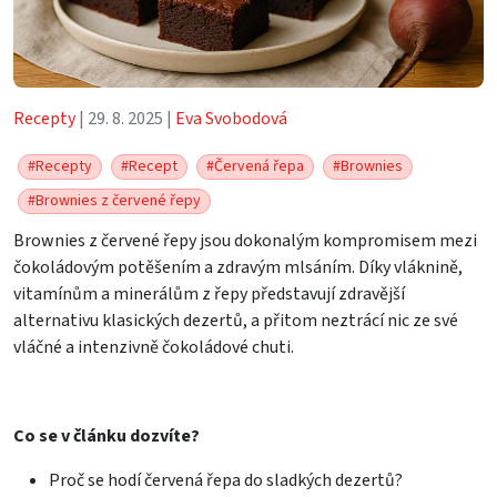
Recepty
| 29. 8. 2025 |
Eva Svobodová
#Recepty
#Recept
#Červená řepa
#Brownies
#Brownies z červené řepy
Brownies z červené řepy jsou dokonalým kompromisem mezi
čokoládovým potěšením a zdravým mlsáním. Díky vláknině,
vitamínům a minerálům z řepy představují zdravější
alternativu klasických dezertů, a přitom neztrácí nic ze své
vláčné a intenzivně čokoládové chuti.
Co se v článku dozvíte?
Proč se hodí červená řepa do sladkých dezertů?