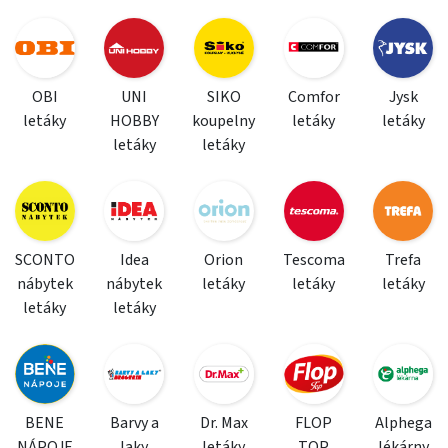
OBI
UNI
SIKO
Comfor
Jysk
letáky
HOBBY
koupelny
letáky
letáky
letáky
letáky
SCONTO
Idea
Orion
Tescoma
Trefa
nábytek
nábytek
letáky
letáky
letáky
letáky
letáky
BENE
Barvy a
Dr. Max
FLOP
Alphega
NÁPOJE
laky
letáky
TOP
lékárny