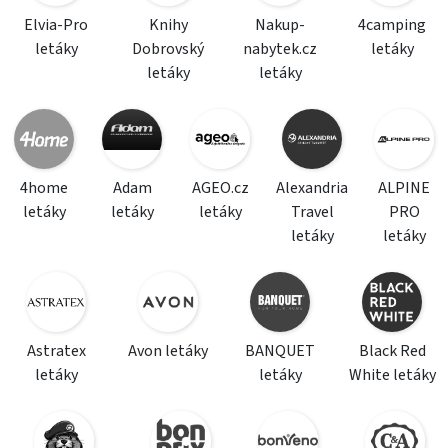
Elvia-Pro
Knihy
Nakup-
4camping
letáky
Dobrovský
nabytek.cz
letáky
letáky
letáky
4home
Adam
AGEO.cz
Alexandria
ALPINE
letáky
letáky
letáky
Travel
PRO
letáky
letáky
Astratex
Avon letáky
BANQUET
Black Red
letáky
letáky
White letáky