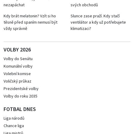
nezapáchat
svých obchodů
Kdy brát melatonin? Vzít si ho
Slunce zase praží. Kdy stačí
těsně před spaním nemusí být
ventilátor a kdy už potřebujete
vždy správně
klimatizaci?
VOLBY 2026
Volby do Senátu
Komunální volby
Volební komise
Voličský průkaz
Prezidentské volby
Volby do roku 2035
FOTBAL DNES
Liga národů
Chance liga
Liga mistrů