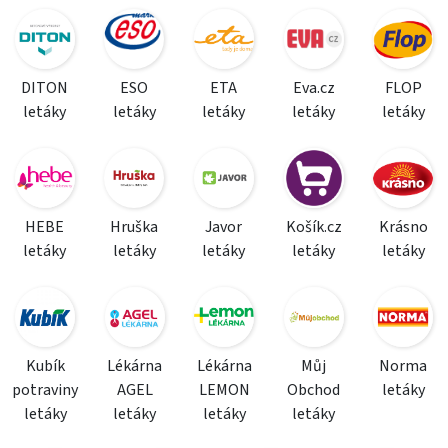
DITON
ESO
ETA
Eva.cz
FLOP
letáky
letáky
letáky
letáky
letáky
HEBE
Hruška
Javor
Košík.cz
Krásno
letáky
letáky
letáky
letáky
letáky
Kubík
Lékárna
Lékárna
Můj
Norma
potraviny
AGEL
LEMON
Obchod
letáky
letáky
letáky
letáky
letáky