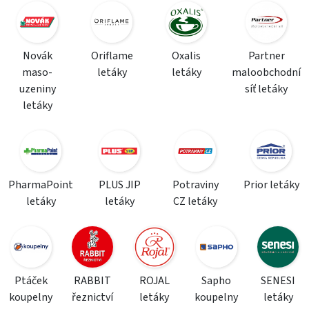
Novák
Oriflame
Oxalis
Partner
maso-
letáky
letáky
maloobchodní
uzeniny
síť letáky
letáky
PharmaPoint
PLUS JIP
Potraviny
Prior letáky
letáky
letáky
CZ letáky
Ptáček
RABBIT
ROJAL
Sapho
SENESI
koupelny
řeznictví
letáky
koupelny
letáky