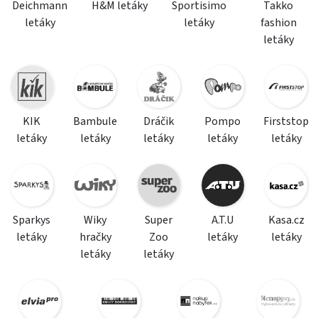
Deichmann
H&M letáky
Sportisimo
Takko
letáky
letáky
fashion
letáky
KIK
Bambule
Dráčik
Pompo
Firststop
letáky
letáky
letáky
letáky
letáky
Sparkys
Wiky
Super
A.T.U
Kasa.cz
letáky
hračky
Zoo
letáky
letáky
letáky
letáky