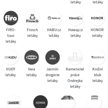
letáky
letáky
FIRO-
Frosch
HABU.cz
Hawaj.cz
HONOR
tour
letáky
letáky
letáky
letáky
letáky
HUDY
Ikea
Jasmín
Kamenické
Knižní
letáky
letáky
drogerie
práce
klub
letáky
Ondrejka
letáky
letáky