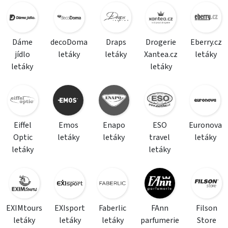
Dáme
decoDoma
Draps
Drogerie
Eberry.cz
jídlo
letáky
letáky
Xantea.cz
letáky
letáky
letáky
Eiffel
Emos
Enapo
ESO
Euronova
Optic
letáky
letáky
travel
letáky
letáky
letáky
EXIMtours
EXIsport
Faberlic
FAnn
Filson
letáky
letáky
letáky
parfumerie
Store