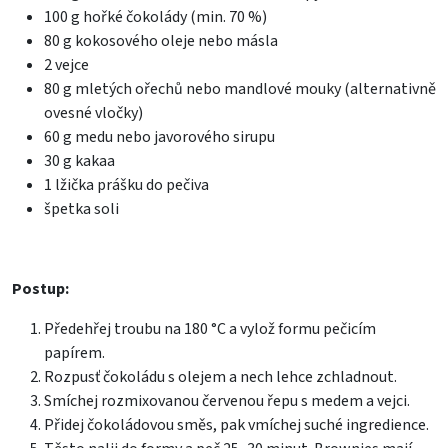
100 g hořké čokolády (min. 70 %)
80 g kokosového oleje nebo másla
2 vejce
80 g mletých ořechů nebo mandlové mouky (alternativně
ovesné vločky)
60 g medu nebo javorového sirupu
30 g kakaa
1 lžička prášku do pečiva
špetka soli
Postup:
Předehřej troubu na 180 °C a vylož formu pečicím
papírem.
Rozpusť čokoládu s olejem a nech lehce zchladnout.
Smíchej rozmixovanou červenou řepu s medem a vejci.
Přidej čokoládovou směs, pak vmíchej suché ingredience.