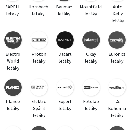
SAPELI
Hornbach
Baumax
Mountfield
Auto
letáky
letáky
letáky
letáky
Kelly
letáky
Electro
Proton
Datart
Okay
Euronics
World
letáky
letáky
letáky
letáky
letáky
Planeo
Elektro
Expert
Fotolab
T.S.
letáky
Spáčil
letáky
letáky
Bohemia
letáky
letáky