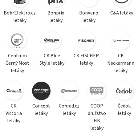
BobrElektro.cz
Bonprix
BonVeno
C&A letáky
letáky
letáky
letáky
Centrum
CK Blue
CK FISCHER
CK
Černý Most
Style letáky
letáky
Neckermann
letáky
letáky
CK
Concept
Conrad.cz
COOP
Čedok
Victoria
letáky
letáky
družstvo
letáky
letáky
HB
letáky