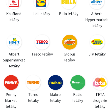
Kaufland
Lidl letáky
Billa letáky
Albert
letáky
Hypermarket
letáky
Albert
Tesco letáky
Globus
JIP letáky
Supermarket
letáky
letáky
Penny
Terno
Makro
Ratio
TETA
Market
letáky
letáky
letáky
drogerie
letáky
letáky