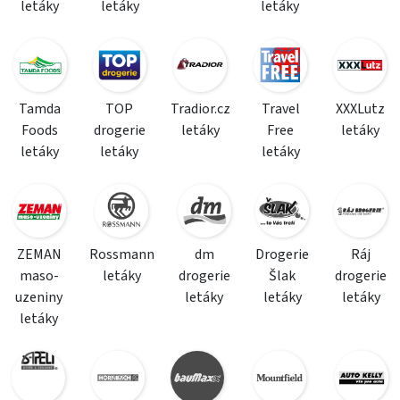
letáky
letáky
letáky
Tamda
TOP
Tradior.cz
Travel
XXXLutz
Foods
drogerie
letáky
Free
letáky
letáky
letáky
letáky
ZEMAN
Rossmann
dm
Drogerie
Ráj
maso-
letáky
drogerie
Šlak
drogerie
uzeniny
letáky
letáky
letáky
letáky