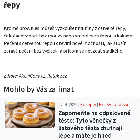
řepy
Kromě brownies můžeš vyzkoušet muffiny z červené řepy,
čokoládový dort bez mouky nebo smoothie s řepou a kakaem.
Pečení s červenou řepou otevírá nové možnosti, jak si užít
zdravé pečení bez výčitek, a přitom se nevzdat sladkého.
Zdroje: AkcniCeny.cz, iletaky.cz
Mohlo by Vás zajímat
22. 4. 2026 |
Recepty
|
Eva Svobodová
Zapomeňte na odpalované
těsto: Tyto věnečky z
listového těsta chutnají
lépe a máte je hned