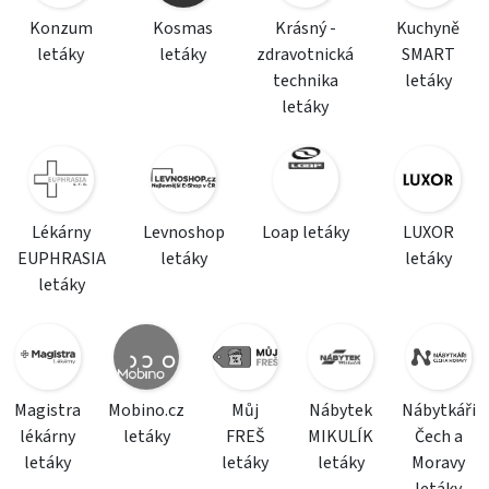
Konzum
Kosmas
Krásný -
Kuchyně
letáky
letáky
zdravotnická
SMART
technika
letáky
letáky
Lékárny
Levnoshop
Loap letáky
LUXOR
EUPHRASIA
letáky
letáky
letáky
Magistra
Mobino.cz
Můj
Nábytek
Nábytkáři
lékárny
letáky
FREŠ
MIKULÍK
Čech a
letáky
letáky
letáky
Moravy