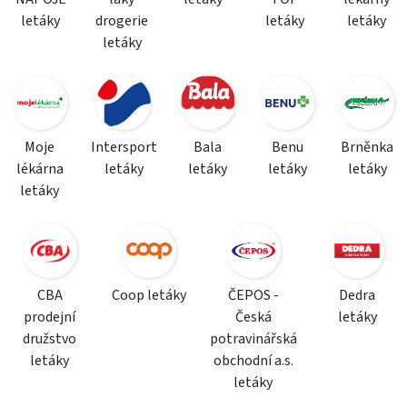
letáky
drogerie
letáky
letáky
letáky
Moje
Intersport
Bala
Benu
Brněnka
lékárna
letáky
letáky
letáky
letáky
letáky
CBA
Coop letáky
ČEPOS -
Dedra
prodejní
Česká
letáky
družstvo
potravinářská
letáky
obchodní a.s.
letáky