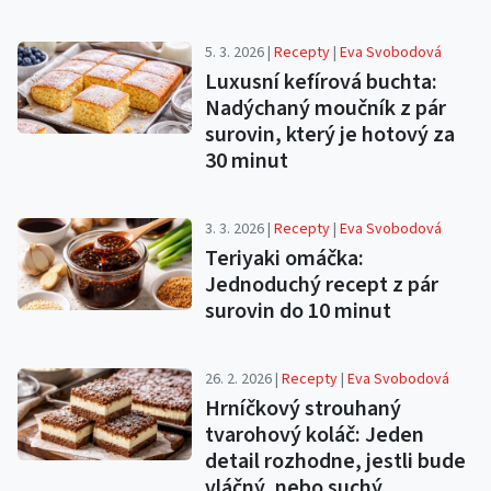
5. 3. 2026 |
Recepty
|
Eva Svobodová
Luxusní kefírová buchta:
Nadýchaný moučník z pár
surovin, který je hotový za
30 minut
3. 3. 2026 |
Recepty
|
Eva Svobodová
Teriyaki omáčka:
Jednoduchý recept z pár
surovin do 10 minut
26. 2. 2026 |
Recepty
|
Eva Svobodová
Hrníčkový strouhaný
tvarohový koláč: Jeden
detail rozhodne, jestli bude
vláčný, nebo suchý