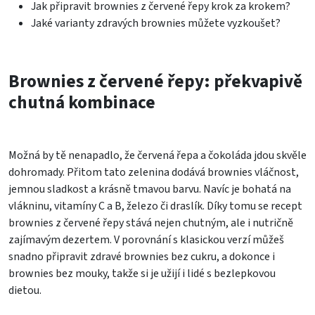
Jak připravit brownies z červené řepy krok za krokem?
Jaké varianty zdravých brownies můžete vyzkoušet?
Brownies z červené řepy: překvapivě
chutná kombinace
Možná by tě nenapadlo, že červená řepa a čokoláda jdou skvěle
dohromady. Přitom tato zelenina dodává brownies vláčnost,
jemnou sladkost a krásně tmavou barvu. Navíc je bohatá na
vlákninu, vitamíny C a B, železo či draslík. Díky tomu se recept
brownies z červené řepy stává nejen chutným, ale i nutričně
zajímavým dezertem. V porovnání s klasickou verzí můžeš
snadno připravit zdravé brownies bez cukru, a dokonce i
brownies bez mouky, takže si je užijí i lidé s bezlepkovou
dietou.