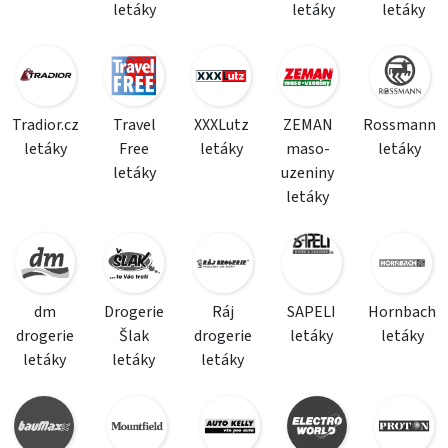
letáky
letáky
letáky
Tradior.cz
Travel
XXXLutz
ZEMAN
Rossmann
letáky
Free
letáky
maso-
letáky
letáky
uzeniny
letáky
dm
Drogerie
Ráj
SAPELI
Hornbach
drogerie
Šlak
drogerie
letáky
letáky
letáky
letáky
letáky