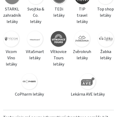
STARKL
Svojtka &
TEDi
TIP
Top shop
zahradník
Co.
letáky
travel
letáky
letáky
letáky
letáky
Vicom
VitaSmart
Vítkovice
Zvěrokruh
Žabka
Víno
letáky
Tours
letáky
letáky
letáky
letáky
CoPharm letáky
Lekárna AVE letáky