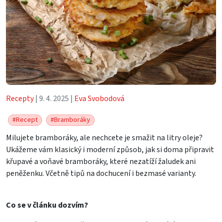
Recepty
| 9. 4. 2025 |
Eva Svobodová
#Recept
#Bramboráky
Milujete bramboráky, ale nechcete je smažit na litry oleje?
Ukážeme vám klasický i moderní způsob, jak si doma připravit
křupavé a voňavé bramboráky, které nezatíží žaludek ani
peněženku. Včetně tipů na dochucení i bezmasé varianty.
Co se v článku dozvím?