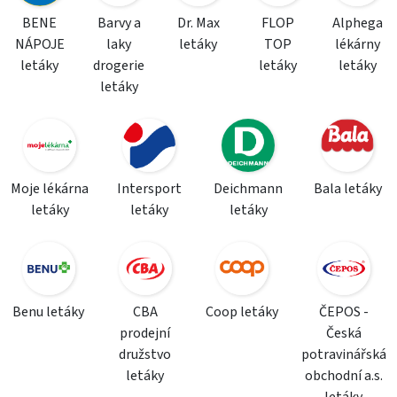
BENE
Barvy a
Dr. Max
FLOP
Alphega
NÁPOJE
laky
letáky
TOP
lékárny
letáky
drogerie
letáky
letáky
letáky
Moje lékárna
Intersport
Deichmann
Bala letáky
letáky
letáky
letáky
Benu letáky
CBA
Coop letáky
ČEPOS -
prodejní
Česká
družstvo
potravinářská
letáky
obchodní a.s.
letáky