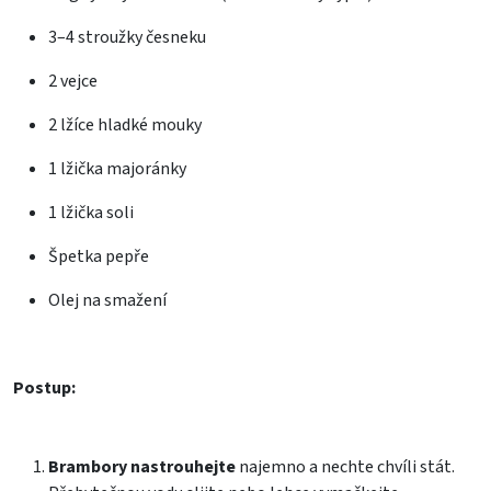
3–4 stroužky česneku
2 vejce
2 lžíce hladké mouky
1 lžička majoránky
1 lžička soli
Špetka pepře
Olej na smažení
Postup:
Brambory nastrouhejte
najemno a nechte chvíli stát.