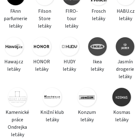
FAnn
Filson
FIRO-
Frosch
HABU.cz
parfumerie
Store
tour
letáky
letáky
letáky
letáky
letáky
Hawaj.cz
HONOR
HUDY
Ikea
Jasmín
letáky
letáky
letáky
letáky
drogerie
letáky
Kamenické
Knižní klub
Konzum
Kosmas
práce
letáky
letáky
letáky
Ondrejka
letáky