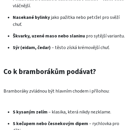
vláčnější.
Nasekané bylinky
jako pažitka nebo petržel pro svěží
chuť.
Škvarky, uzené maso nebo slaninu
pro sytější variantu.
Sýr (eidam, čedar)
– těsto získá krémovější chuť.
Co k bramborákům podávat?
Bramboráky zvládnou být hlavním chodem i přílohou:
S kysaným zelím
– klasika, která nikdy nezklame.
S kečupem nebo česnekovým dipem
– rychlovka pro