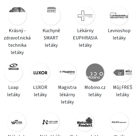
Krásný -
Kuchyně
Lékárny
Levnoshop
zdravotnická
SMART
EUPHRASIA
letáky
technika
letáky
letáky
letáky
Loap
LUXOR
Magistra
Mobino.cz
Můj FREŠ
letáky
letáky
lékárny
letáky
letáky
letáky