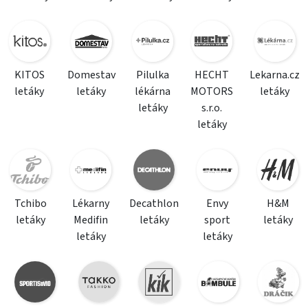
KITOS
Domestav
Pilulka
HECHT
Lekarna.cz
letáky
letáky
lékárna
MOTORS
letáky
letáky
s.r.o.
letáky
Tchibo
Lékarny
Decathlon
Envy
H&M
letáky
Medifin
letáky
sport
letáky
letáky
letáky