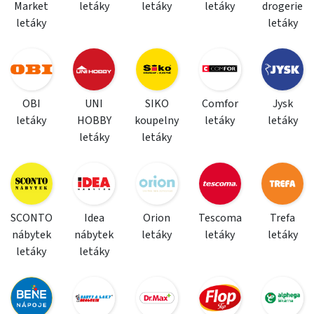
Market
letáky
letáky
letáky
drogerie
letáky
letáky
OBI
UNI
SIKO
Comfor
Jysk
letáky
HOBBY
koupelny
letáky
letáky
letáky
letáky
SCONTO
Idea
Orion
Tescoma
Trefa
nábytek
nábytek
letáky
letáky
letáky
letáky
letáky