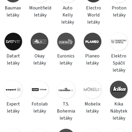
Baumax
Mountfield
Auto
Electro
Proton
letáky
letáky
Kelly
World
letáky
letáky
letáky
Datart
Okay
Euronics
Planeo
Elektro
letáky
letáky
letáky
letáky
Spáčil
letáky
Expert
Fotolab
T.S.
Mobelix
Kika
letáky
letáky
Bohemia
letáky
Nábytek
letáky
letáky