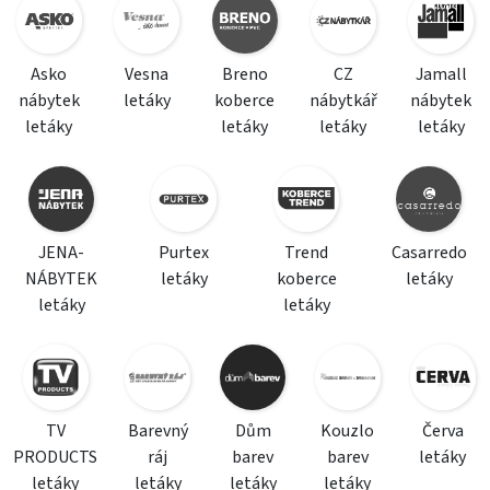
Asko
Vesna
Breno
CZ
Jamall
nábytek
letáky
koberce
nábytkář
nábytek
letáky
letáky
letáky
letáky
JENA-
Purtex
Trend
Casarredo
NÁBYTEK
letáky
koberce
letáky
letáky
letáky
TV
Barevný
Dům
Kouzlo
Červa
PRODUCTS
ráj
barev
barev
letáky
letáky
letáky
letáky
letáky