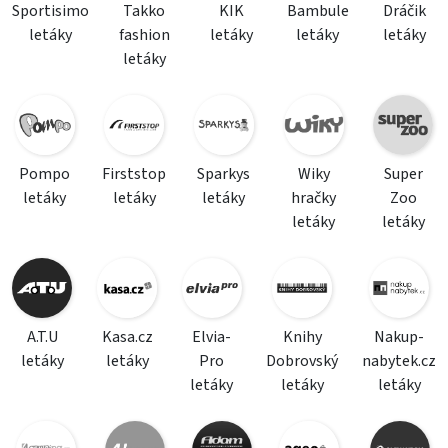
Sportisimo
Takko
KIK
Bambule
Dráčik
letáky
fashion
letáky
letáky
letáky
letáky
Pompo
Firststop
Sparkys
Wiky
Super
letáky
letáky
letáky
hračky
Zoo
letáky
letáky
A.T.U
Kasa.cz
Elvia-
Knihy
Nakup-
letáky
letáky
Pro
Dobrovský
nabytek.cz
letáky
letáky
letáky