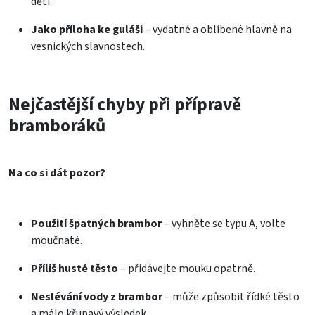
děti.
Jako příloha ke guláši
– vydatné a oblíbené hlavně na
vesnických slavnostech.
Nejčastější chyby při přípravě
bramboráků
Na co si dát pozor?
Použití špatných brambor
– vyhněte se typu A, volte
moučnaté.
Příliš husté těsto
– přidávejte mouku opatrně.
Neslévání vody z brambor
– může způsobit řídké těsto
a málo křupavý výsledek.