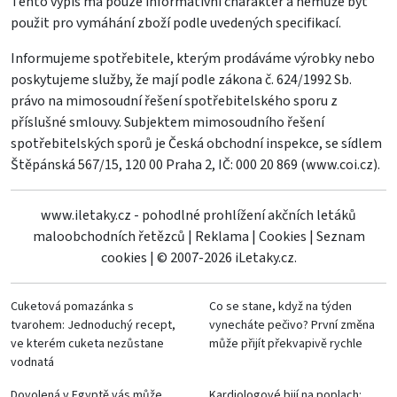
Tento výpis má pouze informativní charakter a nemůže být
použit pro vymáhání zboží podle uvedených specifikací.
Informujeme spotřebitele, kterým prodáváme výrobky nebo
poskytujeme služby, že mají podle zákona č. 624/1992 Sb.
právo na mimosoudní řešení spotřebitelského sporu z
příslušné smlouvy. Subjektem mimosoudního řešení
spotřebitelských sporů je Česká obchodní inspekce, se sídlem
Štěpánská 567/15, 120 00 Praha 2, IČ: 000 20 869 (
www.coi.cz
).
www.iletaky.cz - pohodlné prohlížení akčních letáků
maloobchodních řetězců
|
Reklama
|
Cookies
|
Seznam
cookies
|
© 2007-2026 iLetaky.cz.
Cuketová pomazánka s
Co se stane, když na týden
tvarohem: Jednoduchý recept,
vynecháte pečivo? První změna
ve kterém cuketa nezůstane
může přijít překvapivě rychle
vodnatá
Dovolená v Egyptě vás může
Kardiologové bijí na poplach: