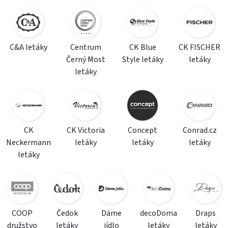
C&A letáky
Centrum
CK Blue
CK FISCHER
Černý Most
Style letáky
letáky
letáky
CK
CK Victoria
Concept
Conrad.cz
Neckermann
letáky
letáky
letáky
letáky
COOP
Čedok
Dáme
decoDoma
Draps
družstvo
letáky
jídlo
letáky
letáky