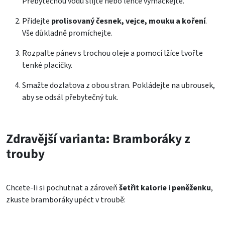
Přebytečnou vodu slijte nebo lehce vymačkejte.
Přidejte
prolisovaný česnek, vejce, mouku a koření
.
Vše důkladně promíchejte.
Rozpalte pánev s trochou oleje a pomocí lžíce tvořte
tenké placičky.
Smažte dozlatova z obou stran. Pokládejte na ubrousek,
aby se odsál přebytečný tuk.
Zdravější varianta: Bramboráky z
trouby
Chcete-li si pochutnat a zároveň
šetřit kalorie i peněženku
,
zkuste bramboráky upéct v troubě: