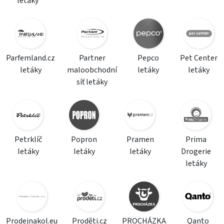
letáky
Parfemland.cz
Partner
Pepco
Pet Center
letáky
maloobchodní
letáky
letáky
síť letáky
Petrklíč
Popron
Pramen
Prima
letáky
letáky
letáky
Drogerie
letáky
Prodejnakol.eu
Proděti.cz
PROCHÁZKA
Qanto