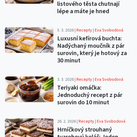
listového těsta chutnají
lépe a máte je hned
5. 3. 2026 |
Recepty
|
Eva Svobodová
Luxusní kefírová buchta:
Nadýchaný moučník z pár
surovin, který je hotový za
30 minut
3. 3. 2026 |
Recepty
|
Eva Svobodová
Teriyaki omáčka:
Jednoduchý recept z pár
surovin do 10 minut
26. 2. 2026 |
Recepty
|
Eva Svobodová
Hrníčkový strouhaný
tvarohový koláč: Jeden