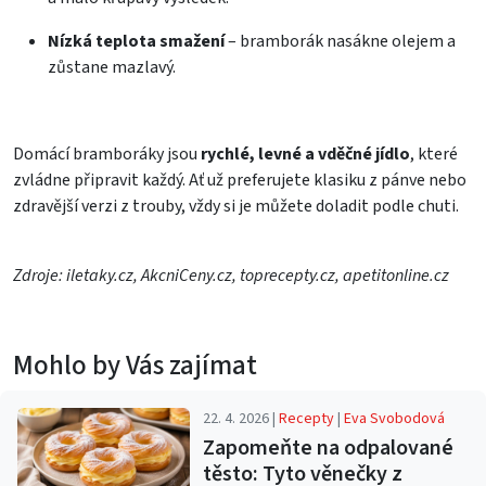
Nízká teplota smažení
– bramborák nasákne olejem a
zůstane mazlavý.
Domácí bramboráky jsou
rychlé, levné a vděčné jídlo
, které
zvládne připravit každý. Ať už preferujete klasiku z pánve nebo
zdravější verzi z trouby, vždy si je můžete doladit podle chuti.
Zdroje: iletaky.cz, AkcniCeny.cz, toprecepty.cz, apetitonline.cz
Mohlo by Vás zajímat
22. 4. 2026 |
Recepty
|
Eva Svobodová
Zapomeňte na odpalované
těsto: Tyto věnečky z