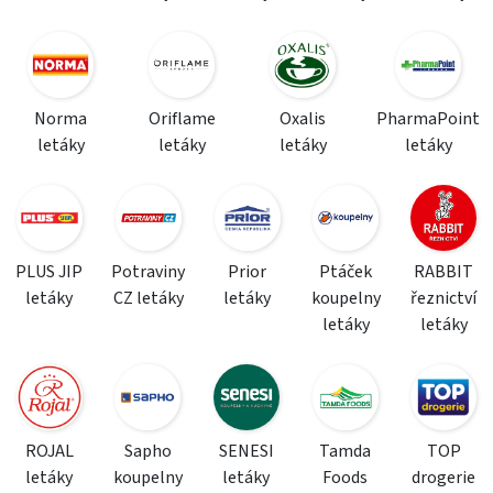
Norma
Oriflame
Oxalis
PharmaPoint
letáky
letáky
letáky
letáky
PLUS JIP
Potraviny
Prior
Ptáček
RABBIT
letáky
CZ letáky
letáky
koupelny
řeznictví
letáky
letáky
ROJAL
Sapho
SENESI
Tamda
TOP
letáky
koupelny
letáky
Foods
drogerie