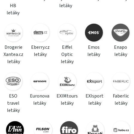
HB
letáky
letáky
Drogerie
Eberry.cz
Eiffel
Emos
Enapo
Xantea.cz
letáky
Optic
letáky
letáky
letáky
letáky
ESO
Euronova
EXIMtours
EXIsport
Faberlic
travel
letáky
letáky
letáky
letáky
letáky