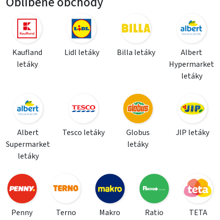
Oblíbené obchody
Kaufland
Lidl letáky
Billa letáky
Albert
letáky
Hypermarket
letáky
Albert
Tesco letáky
Globus
JIP letáky
Supermarket
letáky
letáky
Penny
Terno
Makro
Ratio
TETA