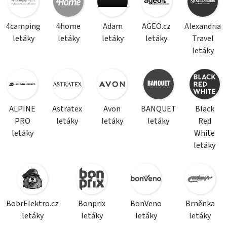
4camping
4home
Adam
AGEO.cz
Alexandria
letáky
letáky
letáky
letáky
Travel
letáky
ALPINE
Astratex
Avon
BANQUET
Black
PRO
letáky
letáky
letáky
Red
letáky
White
letáky
BobrElektro.cz
Bonprix
BonVeno
Brněnka
letáky
letáky
letáky
letáky