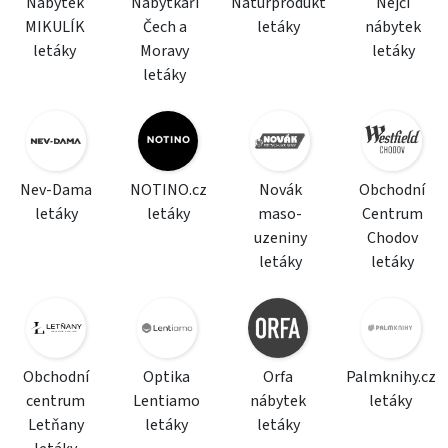
Nábytek
Nábytkáři
Naturprodukt
Nejči
MIKULÍK
Čech a
letáky
nábytek
letáky
Moravy
letáky
letáky
Nev-Dama
NOTINO.cz
Novák
Obchodní
letáky
letáky
maso-
Centrum
uzeniny
Chodov
letáky
letáky
Obchodní
Optika
Orfa
Palmknihy.cz
centrum
Lentiamo
nábytek
letáky
Letňany
letáky
letáky