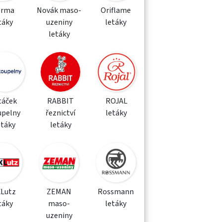
orma
Novák maso-
Oriflame
táky
uzeniny
letáky
letáky
táček
RABBIT
ROJAL
upelny
řeznictví
letáky
etáky
letáky
XLutz
ZEMAN
Rossmann
táky
maso-
letáky
uzeniny