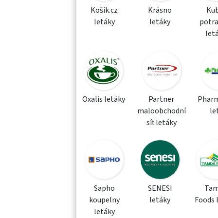
Košík.cz
Krásno
Kub
letáky
letáky
potra
let
Oxalis letáky
Partner
Phar
maloobchodní
le
síť letáky
Sapho
SENESI
Tam
koupelny
letáky
Foods 
letáky