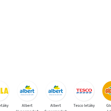
letáky
Albert
Albert
Tesco letáky
Gl