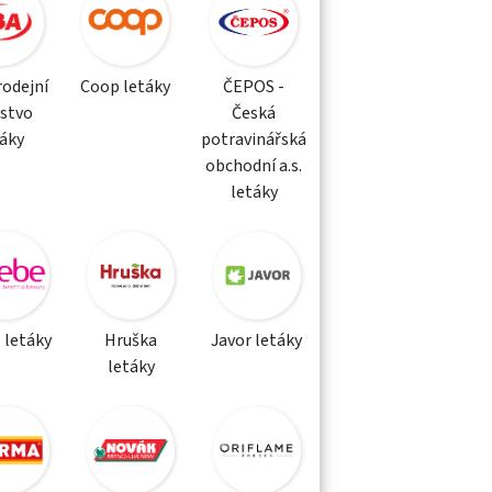
rodejní
Coop letáky
ČEPOS -
žstvo
Česká
táky
potravinářská
obchodní a.s.
letáky
 letáky
Hruška
Javor letáky
letáky