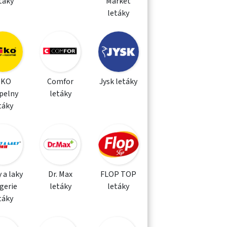
táky
Market
letáky
IKO
Comfor
Jysk letáky
pelny
letáky
táky
 a laky
Dr. Max
FLOP TOP
gerie
letáky
letáky
táky