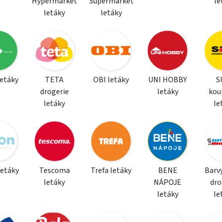
Hypermarket
Supermarket
le
letáky
letáky
letáky
TETA
OBI letáky
UNI HOBBY
S
drogerie
letáky
kou
letáky
le
letáky
Tescoma
Trefa letáky
BENE
Barvy
letáky
NÁPOJE
dro
letáky
le