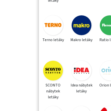
letáky
Terno letáky
Makro letáky
Ratio 
SCONTO
Idea nábytek
Orion 
nábytek
letáky
letáky