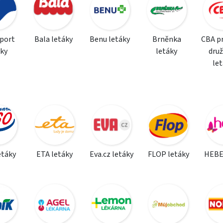
sport
Bala letáky
Benu letáky
Brněnka
CBA p
áky
letáky
dru
le
etáky
ETA letáky
Eva.cz letáky
FLOP letáky
HEBE