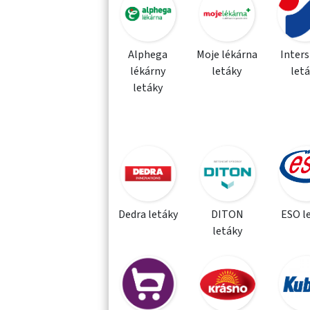
Alphega
Moje lékárna
Inter
lékárny
letáky
let
letáky
Dedra letáky
DITON
ESO l
letáky