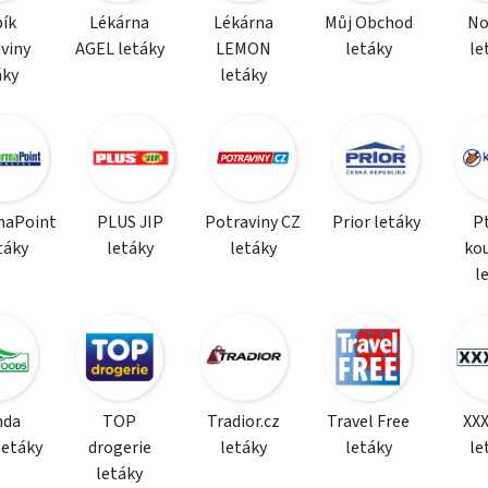
ík
Lékárna
Lékárna
Můj Obchod
N
viny
AGEL letáky
LEMON
letáky
le
áky
letáky
maPoint
PLUS JIP
Potraviny CZ
Prior letáky
P
táky
letáky
letáky
ko
l
da
TOP
Tradior.cz
Travel Free
XX
letáky
drogerie
letáky
letáky
le
letáky