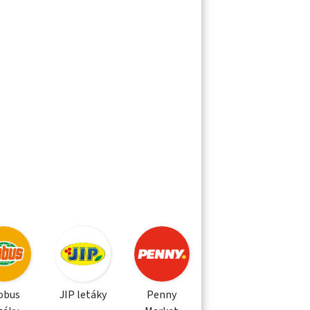
obus
JIP letáky
Penny