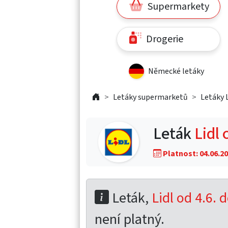
Supermarkety
Drogerie
Německé letáky
Letáky supermarketů
Letáky L
Leták
Lidl 
Platnost: 04.06.20
Leták,
Lidl od 4.6. 
není platný.