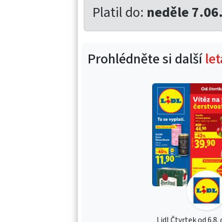
Platil do:
neděle 7.06
Prohlédněte si další
let
Lidl Čtvrtek od 6.8.