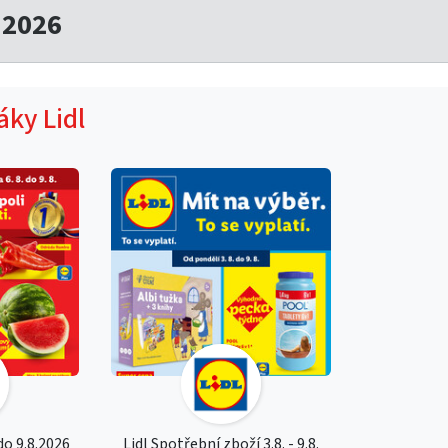
.2026
áky Lidl
 do 9.8.2026
Lidl Spotřební zboží 3.8. - 9.8.