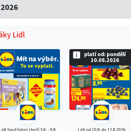
.2026
áky Lidl
platí od: pondělí
10.08.2026
Lidl Spotřební zboží 3.8. - 9.8.
Lidl od 10.8. do 12.8.2026