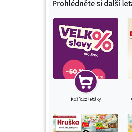
Prohlédněte si další le
Košík.cz letáky