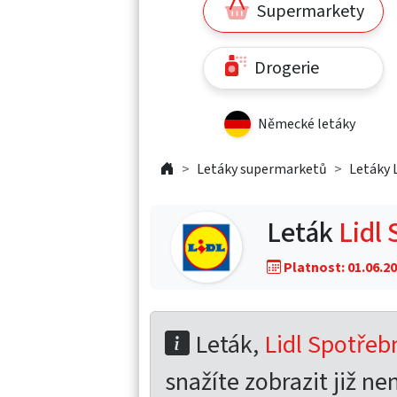
Supermarkety
Drogerie
Německé letáky
Letáky supermarketů
Letáky L
Leták
Lidl 
Platnost: 01.06.20
Leták,
Lidl Spotřebn
snažíte zobrazit již nen