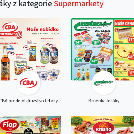
táky z kategorie
Supermarkety
CBA prodejní družstvo letáky
Brněnka letáky