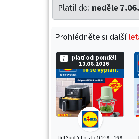
Platil do:
neděle 7.06
Prohlédněte si další
let
platí od: pondělí
10.08.2026
Lidl Spotřební zboží 10.8. - 16.8.