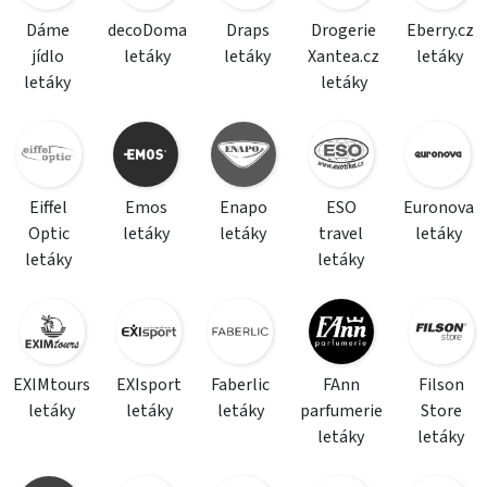
Dáme
decoDoma
Draps
Drogerie
Eberry.cz
jídlo
letáky
letáky
Xantea.cz
letáky
letáky
letáky
Eiffel
Emos
Enapo
ESO
Euronova
Optic
letáky
letáky
travel
letáky
letáky
letáky
EXIMtours
EXIsport
Faberlic
FAnn
Filson
letáky
letáky
letáky
parfumerie
Store
letáky
letáky