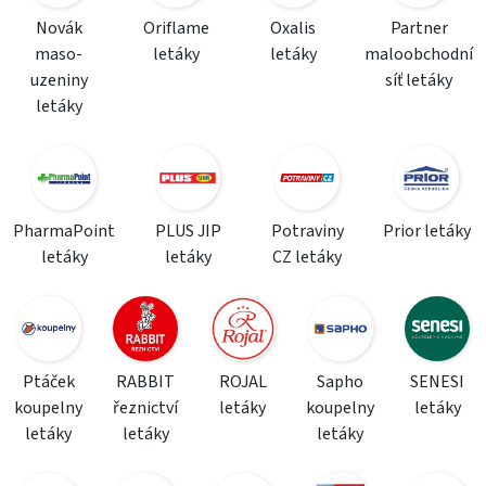
Novák
Oriflame
Oxalis
Partner
maso-
letáky
letáky
maloobchodní
uzeniny
síť letáky
letáky
PharmaPoint
PLUS JIP
Potraviny
Prior letáky
letáky
letáky
CZ letáky
Ptáček
RABBIT
ROJAL
Sapho
SENESI
koupelny
řeznictví
letáky
koupelny
letáky
letáky
letáky
letáky