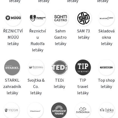
letáky
letáky
letáky
letáky
ŘEZNICTVÍ
Řeznictví
Sahm
SAM 73
Skladová
MÚÚÚ
u
Gastro
letáky
okna
letáky
Rudolfa
letáky
letáky
letáky
STARKL
Svojtka &
TEDi
TIP
Top shop
zahradník
Co.
letáky
travel
letáky
letáky
letáky
letáky