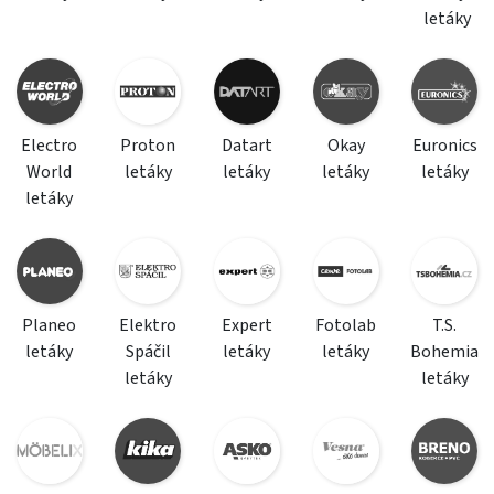
letáky
Electro
Proton
Datart
Okay
Euronics
World
letáky
letáky
letáky
letáky
letáky
Planeo
Elektro
Expert
Fotolab
T.S.
letáky
Spáčil
letáky
letáky
Bohemia
letáky
letáky