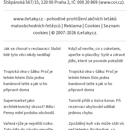
Štěpánská 567/15, 120 00 Praha 2, IČ: 000 20 869 (
www.coi.cz
).
www.iletaky.cz - pohodlné prohlížení akčních letáků
maloobchodních řetězců
|
Reklama
|
Cookies
|
Seznam
cookies
|
© 2007-2026 iLetaky.cz.
Jak se chovat v restauraci: Slušní
Když už nevíte, co s cuketami,
lidé tyto věci nikdy nedělají
upečte si placičky: Syté a zdravé
jídlo, které se povede pokaždé
Tropická vlna v šálku: Proč je
Tropická vlna v šálku: Proč je
letním hitem číslo jedna
letním hitem číslo jedna
banánové latte a jak si ho
banánové latte a jak si ho
připravit doma
připravit doma
Supermarket jako
Turisté přišli o tisíce korun. Při
architektonický skvost? Billa i
rezervaci ubytování udělali
Penny mění podobu obchodů
jedinou chybu
Vařená rýže je největší riziko.
Zpožděný kufr vás může stát víc
Tato jídla do zásoby nevařte
než letenka. Rozhoduje, co