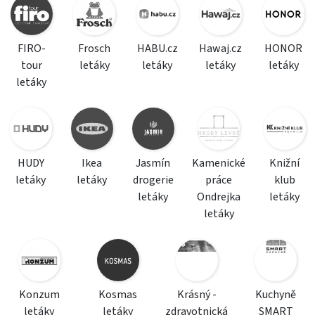
FIRO-
Frosch
HABU.cz
Hawaj.cz
HONOR
tour
letáky
letáky
letáky
letáky
letáky
HUDY
Ikea
Jasmín
Kamenické
Knižní
letáky
letáky
drogerie
práce
klub
letáky
Ondrejka
letáky
letáky
Konzum
Kosmas
Krásný -
Kuchyně
letáky
letáky
zdravotnická
SMART