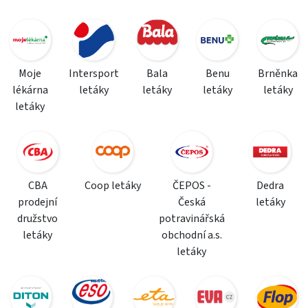
Moje
Intersport
Bala
Benu
Brněnka
lékárna
letáky
letáky
letáky
letáky
letáky
CBA
Coop letáky
ČEPOS -
Dedra
prodejní
Česká
letáky
družstvo
potravinářská
letáky
obchodní a.s.
letáky