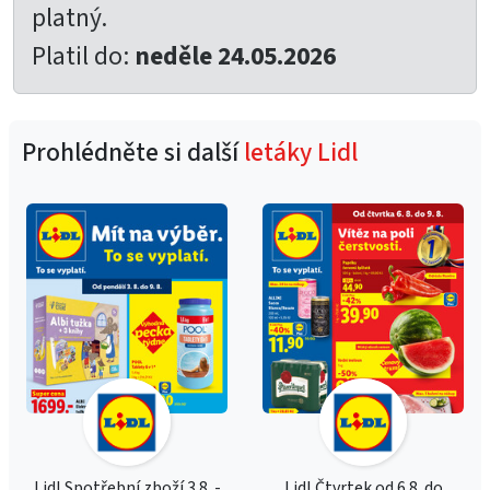
platný.
Platil do:
neděle 24.05.2026
Prohlédněte si další
letáky Lidl
Lidl Spotřební zboží 3.8. -
Lidl Čtvrtek od 6.8. do