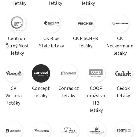
letáky
letáky
letáky
Centrum
CK Blue
CK FISCHER
CK
Černý Most
Style letáky
letáky
Neckermann
letáky
letáky
CK
Concept
Conrad.cz
COOP
Čedok
Victoria
letáky
letáky
družstvo
letáky
letáky
HB
letáky