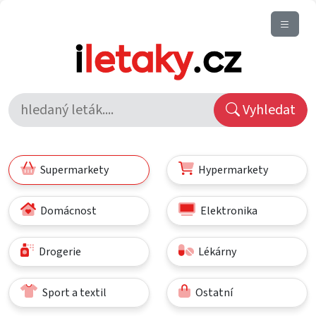
Vyhledat
Supermarkety
Hypermarkety
Domácnost
Elektronika
Drogerie
Lékárny
Sport a textil
Ostatní