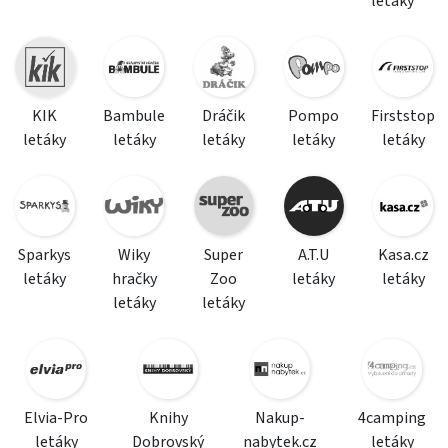
letáky
KIK
Bambule
Dráčik
Pompo
Firststop
letáky
letáky
letáky
letáky
letáky
Sparkys
Wiky
Super
A.T.U
Kasa.cz
letáky
hračky
Zoo
letáky
letáky
letáky
letáky
Elvia-Pro
Knihy
Nakup-
4camping
letáky
Dobrovský
nabytek.cz
letáky