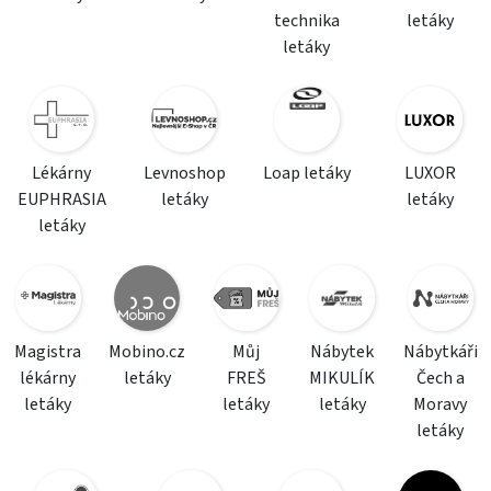
technika
letáky
letáky
Lékárny
Levnoshop
Loap letáky
LUXOR
EUPHRASIA
letáky
letáky
letáky
Magistra
Mobino.cz
Můj
Nábytek
Nábytkáři
lékárny
letáky
FREŠ
MIKULÍK
Čech a
letáky
letáky
letáky
Moravy
letáky