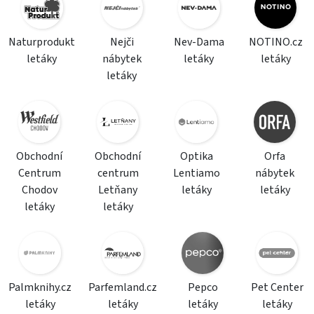
Naturprodukt
Nejči
Nev-Dama
NOTINO.cz
letáky
nábytek
letáky
letáky
letáky
Obchodní
Obchodní
Optika
Orfa
Centrum
centrum
Lentiamo
nábytek
Chodov
Letňany
letáky
letáky
letáky
letáky
Palmknihy.cz
Parfemland.cz
Pepco
Pet Center
letáky
letáky
letáky
letáky