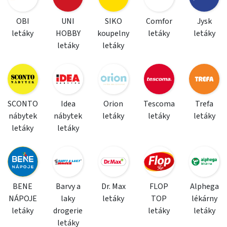
OBI
UNI
SIKO
Comfor
Jysk
letáky
HOBBY
koupelny
letáky
letáky
letáky
letáky
SCONTO
Idea
Orion
Tescoma
Trefa
nábytek
nábytek
letáky
letáky
letáky
letáky
letáky
BENE
Barvy a
Dr. Max
FLOP
Alphega
NÁPOJE
laky
letáky
TOP
lékárny
letáky
drogerie
letáky
letáky
letáky