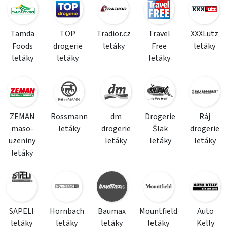
Tamda
TOP
Tradior.cz
Travel
XXXLutz
Foods
drogerie
letáky
Free
letáky
letáky
letáky
letáky
ZEMAN
Rossmann
dm
Drogerie
Ráj
maso-
letáky
drogerie
Šlak
drogerie
uzeniny
letáky
letáky
letáky
letáky
SAPELI
Hornbach
Baumax
Mountfield
Auto
letáky
letáky
letáky
letáky
Kelly