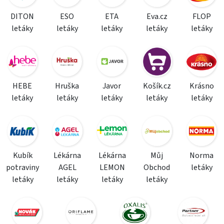
DITON
ESO
ETA
Eva.cz
FLOP
letáky
letáky
letáky
letáky
letáky
HEBE
Hruška
Javor
Košík.cz
Krásno
letáky
letáky
letáky
letáky
letáky
Kubík
Lékárna
Lékárna
Můj
Norma
potraviny
AGEL
LEMON
Obchod
letáky
letáky
letáky
letáky
letáky