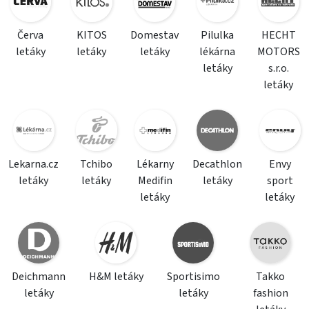
Červa
KITOS
Domestav
Pilulka
HECHT
letáky
letáky
letáky
lékárna
MOTORS
letáky
s.r.o.
letáky
Lekarna.cz
Tchibo
Lékarny
Decathlon
Envy
letáky
letáky
Medifin
letáky
sport
letáky
letáky
Deichmann
H&M letáky
Sportisimo
Takko
letáky
letáky
fashion