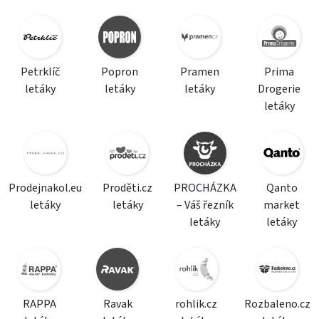
Petrklíč
Popron
Pramen
Prima
letáky
letáky
letáky
Drogerie
letáky
Prodejnakol.eu
Proděti.cz
PROCHÁZKA
Qanto
letáky
letáky
– Váš řezník
market
letáky
letáky
RAPPA
Ravak
rohlik.cz
Rozbaleno.cz