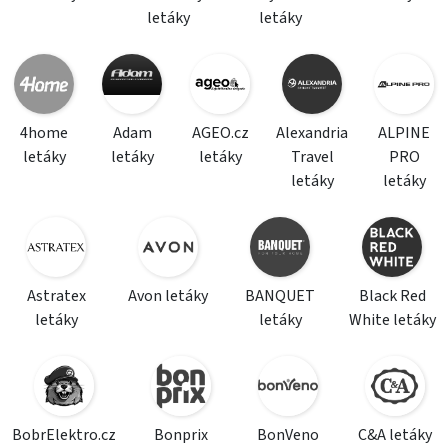
letáky
letáky
4home
Adam
AGEO.cz
Alexandria
ALPINE
letáky
letáky
letáky
Travel
PRO
letáky
letáky
Astratex
Avon letáky
BANQUET
Black Red
letáky
letáky
White letáky
BobrElektro.cz
Bonprix
BonVeno
C&A letáky