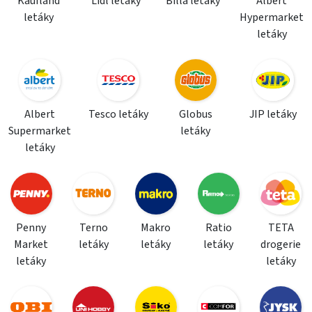
Kaufland
Lidl letáky
Billa letáky
Albert
letáky
Hypermarket
letáky
Albert
Tesco letáky
Globus
JIP letáky
Supermarket
letáky
letáky
Penny
Terno
Makro
Ratio
TETA
Market
letáky
letáky
letáky
drogerie
letáky
letáky