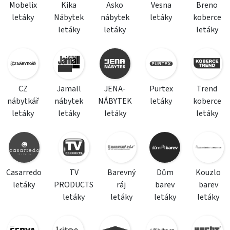
Mobelix
Kika
Asko
Vesna
Breno
letáky
Nábytek
nábytek
letáky
koberce
letáky
letáky
letáky
CZ
Jamall
JENA-
Purtex
Trend
nábytkář
nábytek
NÁBYTEK
letáky
koberce
letáky
letáky
letáky
letáky
Casarredo
TV
Barevný
Dům
Kouzlo
letáky
PRODUCTS
ráj
barev
barev
letáky
letáky
letáky
letáky