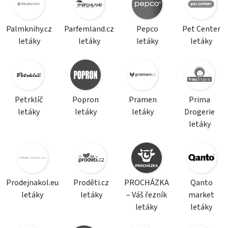
Palmknihy.cz
Parfemland.cz
Pepco
Pet Center
letáky
letáky
letáky
letáky
Petrklíč
Popron
Pramen
Prima
letáky
letáky
letáky
Drogerie
letáky
Prodejnakol.eu
Proděti.cz
PROCHÁZKA
Qanto
letáky
letáky
– Váš řezník
market
letáky
letáky