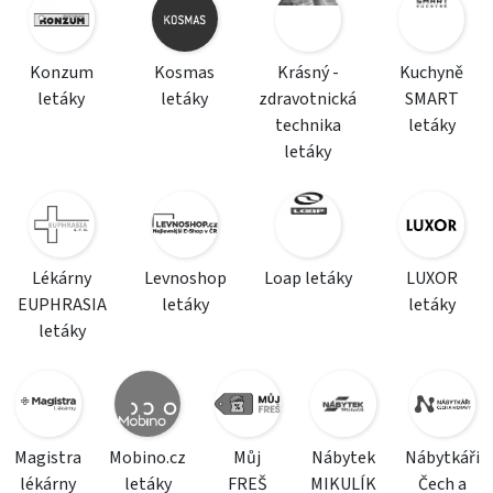
Konzum
Kosmas
Krásný -
Kuchyně
letáky
letáky
zdravotnická
SMART
technika
letáky
letáky
Lékárny
Levnoshop
Loap letáky
LUXOR
EUPHRASIA
letáky
letáky
letáky
Magistra
Mobino.cz
Můj
Nábytek
Nábytkáři
lékárny
letáky
FREŠ
MIKULÍK
Čech a