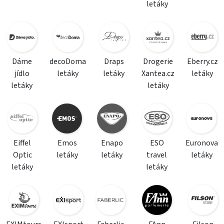
letáky
Dáme
decoDoma
Draps
Drogerie
Eberry.cz
jídlo
letáky
letáky
Xantea.cz
letáky
letáky
letáky
Eiffel
Emos
Enapo
ESO
Euronova
Optic
letáky
letáky
travel
letáky
letáky
letáky