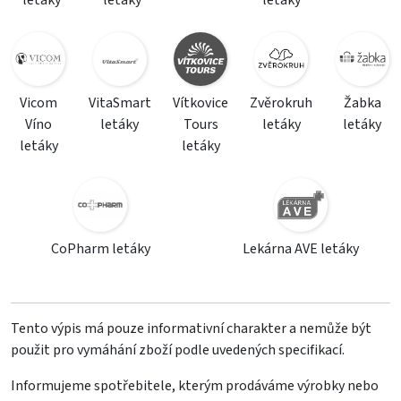
letáky
letáky
letáky
Vicom
VitaSmart
Vítkovice
Zvěrokruh
Žabka
Víno
letáky
Tours
letáky
letáky
letáky
letáky
CoPharm letáky
Lekárna AVE letáky
Tento výpis má pouze informativní charakter a nemůže být
použit pro vymáhání zboží podle uvedených specifikací.
Informujeme spotřebitele, kterým prodáváme výrobky nebo