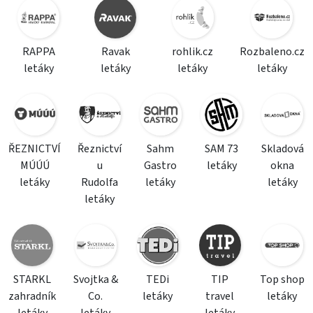
RAPPA
Ravak
rohlik.cz
Rozbaleno.cz
letáky
letáky
letáky
letáky
ŘEZNICTVÍ
Řeznictví
Sahm
SAM 73
Skladová
MÚÚÚ
u
Gastro
letáky
okna
letáky
Rudolfa
letáky
letáky
letáky
STARKL
Svojtka &
TEDi
TIP
Top shop
zahradník
Co.
letáky
travel
letáky