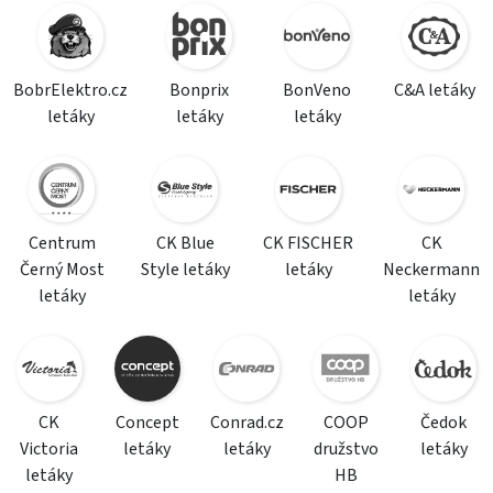
BobrElektro.cz
Bonprix
BonVeno
C&A letáky
letáky
letáky
letáky
Centrum
CK Blue
CK FISCHER
CK
Černý Most
Style letáky
letáky
Neckermann
letáky
letáky
CK
Concept
Conrad.cz
COOP
Čedok
Victoria
letáky
letáky
družstvo
letáky
letáky
HB