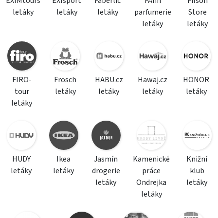
EXIMtours
EXIsport
Faberlic
FAnn
Filson
letáky
letáky
letáky
parfumerie
Store
letáky
letáky
FIRO-
Frosch
HABU.cz
Hawaj.cz
HONOR
tour
letáky
letáky
letáky
letáky
letáky
HUDY
Ikea
Jasmín
Kamenické
Knižní
letáky
letáky
drogerie
práce
klub
letáky
Ondrejka
letáky
letáky