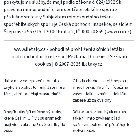
poskytujeme služby, že mají podle zákona č. 624/1992 Sb.
právo na mimosoudní řešení spotřebitelského sporu z
příslušné smlouvy. Subjektem mimosoudního řešení
spotřebitelských sporů je Česká obchodní inspekce, se sídlem
Štěpánská 567/15, 120 00 Praha 2, IČ: 000 20 869 (
www.coi.cz
).
www.iletaky.cz - pohodlné prohlížení akčních letáků
maloobchodních řetězců
|
Reklama
|
Cookies
|
Seznam
cookies
|
© 2007-2026 iLetaky.cz.
Játra nejvíce trpí kvůli tomuto
Oteklá chodidla v létě nejsou
zvyku a alkohol to není: Jste mezi
vinou horka: Hlavní viník leží na
těmi, kteří to dělají pravidelně?
vašem talíři a změna jídelníčku
zabere už za dva dny
3 nejškodlivější mléčné výrobky,
Děláte to v tropických nocích
které Češi milují: V 100 gramech
také? Tímto zvykem před
mají více cukru než dvě kostky do
spánkem extrémně přetěžujete
kávy!
srdce i cévy