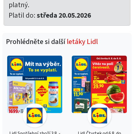
platný.
Platil do:
středa 20.05.2026
Prohlédněte si další
letáky Lidl
Lidl Spotřební zboží 3.8. -
Lidl Čtvrtek od 6.8. do