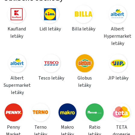
Kaufland
Lidl letáky
Billa letáky
Albert
letáky
Hypermarket
letáky
Albert
Tesco letáky
Globus
JIP letáky
Supermarket
letáky
letáky
Penny
Terno
Makro
Ratio
TETA
Market
letáky
letáky
letáky
drogerie