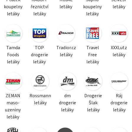
koupelny
řeznictví
letáky
koupelny
letáky
letáky
letáky
letáky
Tamda
TOP
Tradior.cz
Travel
XXXLutz
Foods
drogerie
letáky
Free
letáky
letáky
letáky
letáky
ZEMAN
Rossmann
dm
Drogerie
Ráj
maso-
letáky
drogerie
Šlak
drogerie
uzeniny
letáky
letáky
letáky
letáky