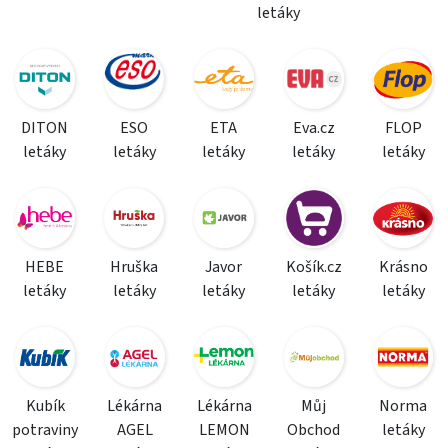
letáky
DITON
ESO
ETA
Eva.cz
FLOP
letáky
letáky
letáky
letáky
letáky
HEBE
Hruška
Javor
Košík.cz
Krásno
letáky
letáky
letáky
letáky
letáky
Kubík
Lékárna
Lékárna
Můj
Norma
potraviny
AGEL
LEMON
Obchod
letáky