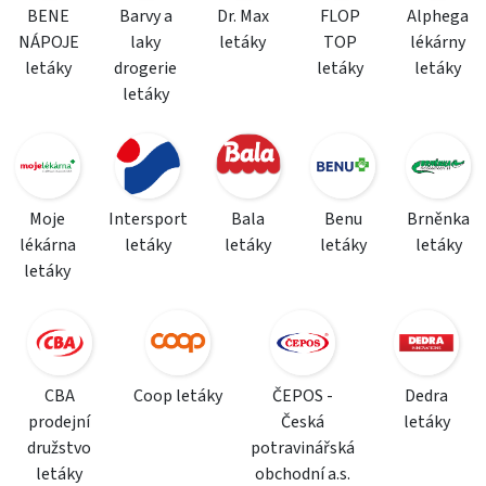
BENE
Barvy a
Dr. Max
FLOP
Alphega
NÁPOJE
laky
letáky
TOP
lékárny
letáky
drogerie
letáky
letáky
letáky
Moje
Intersport
Bala
Benu
Brněnka
lékárna
letáky
letáky
letáky
letáky
letáky
CBA
Coop letáky
ČEPOS -
Dedra
prodejní
Česká
letáky
družstvo
potravinářská
letáky
obchodní a.s.