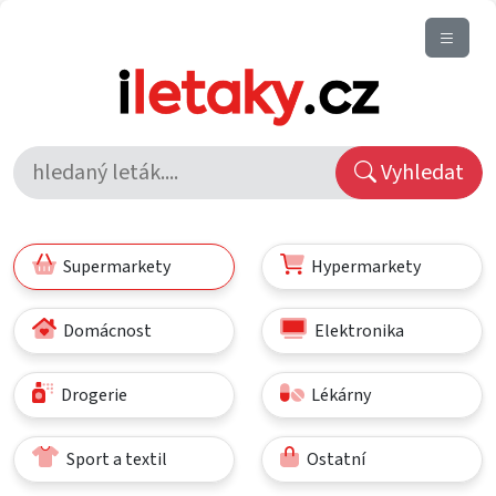
Vyhledat
Supermarkety
Hypermarkety
Domácnost
Elektronika
Drogerie
Lékárny
Sport a textil
Ostatní