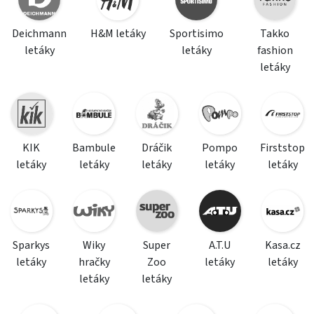
Deichmann
H&M letáky
Sportisimo
Takko
letáky
letáky
fashion
letáky
KIK
Bambule
Dráčik
Pompo
Firststop
letáky
letáky
letáky
letáky
letáky
Sparkys
Wiky
Super
A.T.U
Kasa.cz
letáky
hračky
Zoo
letáky
letáky
letáky
letáky