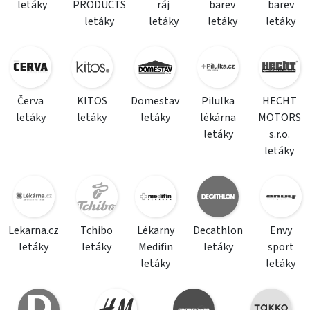
letáky
PRODUCTS
ráj
barev
barev
letáky
letáky
letáky
letáky
Červa
KITOS
Domestav
Pilulka
HECHT
letáky
letáky
letáky
lékárna
MOTORS
letáky
s.r.o.
letáky
Lekarna.cz
Tchibo
Lékarny
Decathlon
Envy
letáky
letáky
Medifin
letáky
sport
letáky
letáky