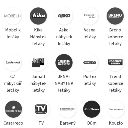
Mobelix
Kika
Asko
Vesna
Breno
letáky
Nábytek
nábytek
letáky
koberce
letáky
letáky
letáky
CZ
Jamall
JENA-
Purtex
Trend
nábytkář
nábytek
NÁBYTEK
letáky
koberce
letáky
letáky
letáky
letáky
Casarredo
TV
Barevný
Dům
Kouzlo