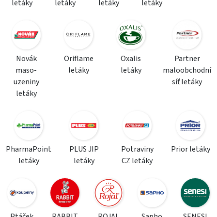
letáky
letáky
letáky
letáky
Novák
Oriflame
Oxalis
Partner
maso-
letáky
letáky
maloobchodní
uzeniny
síť letáky
letáky
PharmaPoint
PLUS JIP
Potraviny
Prior letáky
letáky
letáky
CZ letáky
Ptáček
RABBIT
ROJAL
Sapho
SENESI