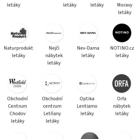
letáky
letáky
letáky
Moravy
letáky
Naturprodukt
Nejči
Nev-Dama
NOTINO.cz
letáky
nábytek
letáky
letáky
letáky
Obchodní
Obchodní
Optika
Orfa
Centrum
centrum
Lentiamo
nábytek
Chodov
Letňany
letáky
letáky
letáky
letáky