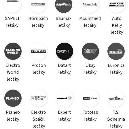
SAPELI
Hornbach
Baumax
Mountfield
Auto
letáky
letáky
letáky
letáky
Kelly
letáky
Electro
Proton
Datart
Okay
Euronics
World
letáky
letáky
letáky
letáky
letáky
Planeo
Elektro
Expert
Fotolab
T.S.
letáky
Spáčil
letáky
letáky
Bohemia
letáky
letáky