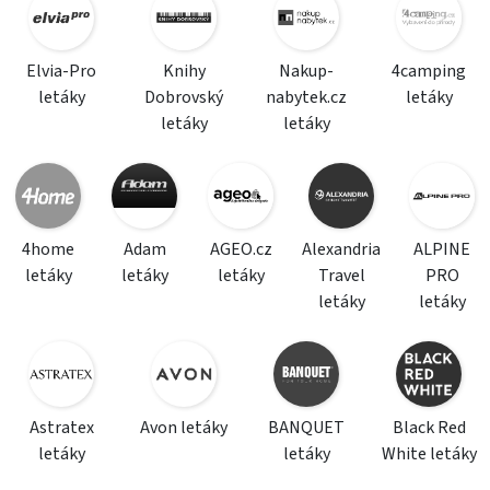
Elvia-Pro
Knihy
Nakup-
4camping
letáky
Dobrovský
nabytek.cz
letáky
letáky
letáky
4home
Adam
AGEO.cz
Alexandria
ALPINE
letáky
letáky
letáky
Travel
PRO
letáky
letáky
Astratex
Avon letáky
BANQUET
Black Red
letáky
letáky
White letáky