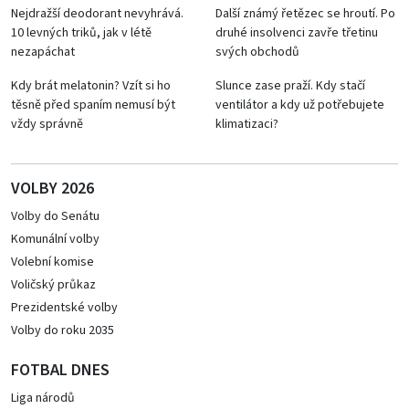
Nejdražší deodorant nevyhrává.
Další známý řetězec se hroutí. Po
10 levných triků, jak v létě
druhé insolvenci zavře třetinu
nezapáchat
svých obchodů
Kdy brát melatonin? Vzít si ho
Slunce zase praží. Kdy stačí
těsně před spaním nemusí být
ventilátor a kdy už potřebujete
vždy správně
klimatizaci?
VOLBY 2026
Volby do Senátu
Komunální volby
Volební komise
Voličský průkaz
Prezidentské volby
Volby do roku 2035
FOTBAL DNES
Liga národů