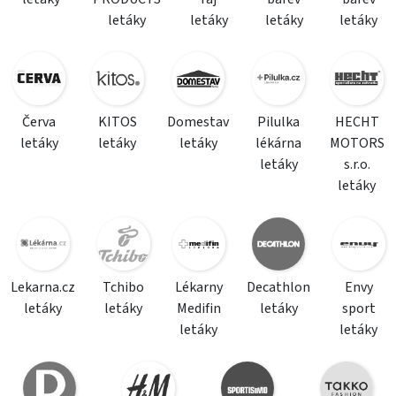
letáky
letáky
letáky
letáky
Červa
KITOS
Domestav
Pilulka
HECHT
letáky
letáky
letáky
lékárna
MOTORS
letáky
s.r.o.
letáky
Lekarna.cz
Tchibo
Lékarny
Decathlon
Envy
letáky
letáky
Medifin
letáky
sport
letáky
letáky