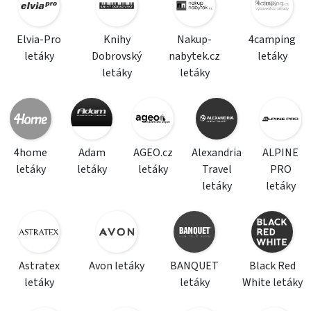
Elvia-Pro
Knihy
Nakup-
4camping
letáky
Dobrovský
nabytek.cz
letáky
letáky
letáky
4home
Adam
AGEO.cz
Alexandria
ALPINE
letáky
letáky
letáky
Travel
PRO
letáky
letáky
Astratex
Avon letáky
BANQUET
Black Red
letáky
letáky
White letáky