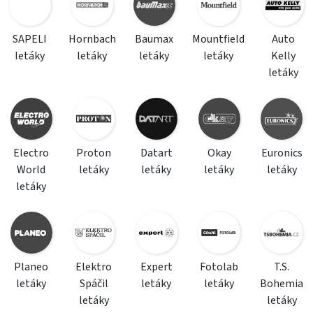
SAPELI
Hornbach
Baumax
Mountfield
Auto
letáky
letáky
letáky
letáky
Kelly
letáky
Electro
Proton
Datart
Okay
Euronics
World
letáky
letáky
letáky
letáky
letáky
Planeo
Elektro
Expert
Fotolab
T.S.
letáky
Spáčil
letáky
letáky
Bohemia
letáky
letáky