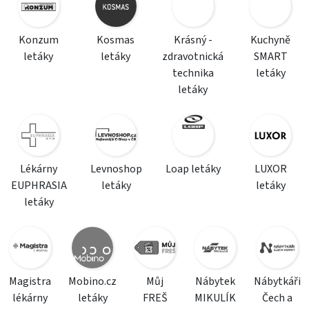
Konzum
Kosmas
Krásný -
Kuchyně
letáky
letáky
zdravotnická
SMART
technika
letáky
letáky
Lékárny
Levnoshop
Loap letáky
LUXOR
EUPHRASIA
letáky
letáky
letáky
Magistra
Mobino.cz
Můj
Nábytek
Nábytkáři
lékárny
letáky
FREŠ
MIKULÍK
Čech a