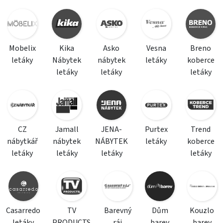
Mobelix
Kika
Asko
Vesna
Breno
letáky
Nábytek
nábytek
letáky
koberce
letáky
letáky
letáky
CZ
Jamall
JENA-
Purtex
Trend
nábytkář
nábytek
NÁBYTEK
letáky
koberce
letáky
letáky
letáky
letáky
Casarredo
TV
Barevný
Dům
Kouzlo
letáky
PRODUCTS
ráj
barev
barev