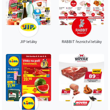
JIP letáky
RABBIT řeznictví letáky