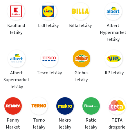
Kaufland
Lidl letáky
Billa letáky
Albert
letáky
Hypermarket
letáky
Albert
Tesco letáky
Globus
JIP letáky
Supermarket
letáky
letáky
Penny
Terno
Makro
Ratio
TETA
Market
letáky
letáky
letáky
drogerie