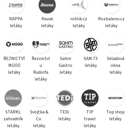
RAPPA
Ravak
rohlik.cz
Rozbaleno.cz
letáky
letáky
letáky
letáky
ŘEZNICTVÍ
Řeznictví
Sahm
SAM 73
Skladová
MÚÚÚ
u
Gastro
letáky
okna
letáky
Rudolfa
letáky
letáky
letáky
STARKL
Svojtka &
TEDi
TIP
Top shop
zahradník
Co.
letáky
travel
letáky
letáky
letáky
letáky