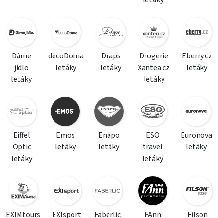
letáky
Dáme
decoDoma
Draps
Drogerie
Eberry.cz
jídlo
letáky
letáky
Xantea.cz
letáky
letáky
letáky
Eiffel
Emos
Enapo
ESO
Euronova
Optic
letáky
letáky
travel
letáky
letáky
letáky
EXIMtours
EXIsport
Faberlic
FAnn
Filson