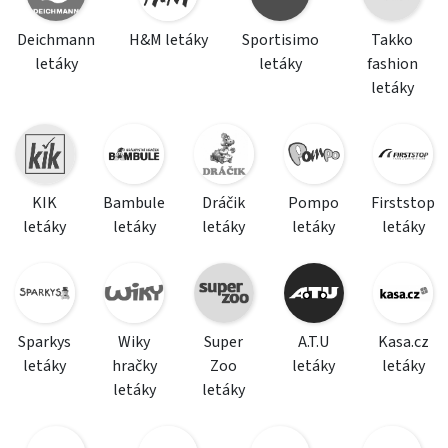
Deichmann
H&M letáky
Sportisimo
Takko
letáky
letáky
fashion
letáky
KIK
Bambule
Dráčik
Pompo
Firststop
letáky
letáky
letáky
letáky
letáky
Sparkys
Wiky
Super
A.T.U
Kasa.cz
letáky
hračky
Zoo
letáky
letáky
letáky
letáky