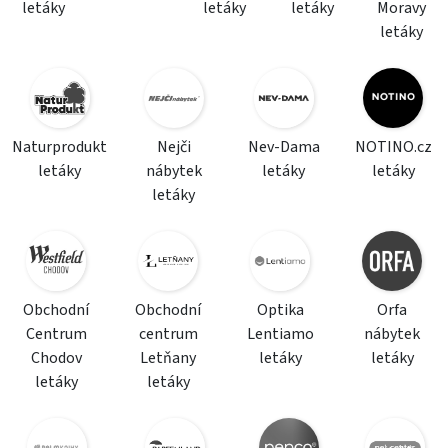
letáky
letáky
letáky
Moravy
letáky
Naturprodukt
Nejči
Nev-Dama
NOTINO.cz
letáky
nábytek
letáky
letáky
letáky
Obchodní
Obchodní
Optika
Orfa
Centrum
centrum
Lentiamo
nábytek
Chodov
Letňany
letáky
letáky
letáky
letáky