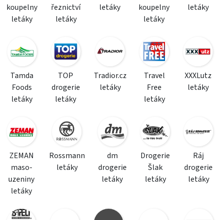
koupelny
řeznictví
letáky
koupelny
letáky
letáky
letáky
letáky
Tamda
TOP
Tradior.cz
Travel
XXXLutz
Foods
drogerie
letáky
Free
letáky
letáky
letáky
letáky
ZEMAN
Rossmann
dm
Drogerie
Ráj
maso-
letáky
drogerie
Šlak
drogerie
uzeniny
letáky
letáky
letáky
letáky