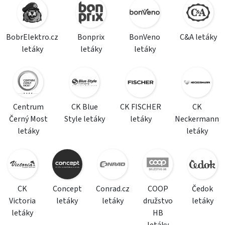
BobrElektro.cz
Bonprix
BonVeno
C&A letáky
letáky
letáky
letáky
Centrum
CK Blue
CK FISCHER
CK
Černý Most
Style letáky
letáky
Neckermann
letáky
letáky
CK
Concept
Conrad.cz
COOP
Čedok
Victoria
letáky
letáky
družstvo
letáky
letáky
HB