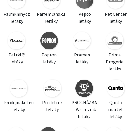
Palmknihy.cz
Parfemland.cz
Pepco
Pet Center
letáky
letáky
letáky
letáky
Petrklíč
Popron
Pramen
Prima
letáky
letáky
letáky
Drogerie
letáky
Prodejnakol.eu
Proděti.cz
PROCHÁZKA
Qanto
letáky
letáky
– Váš řezník
market
letáky
letáky