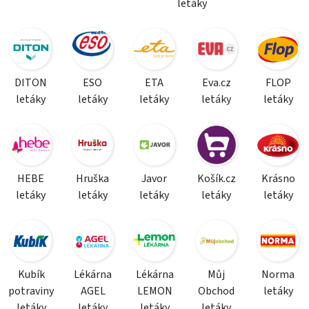
letáky
DITON
ESO
ETA
Eva.cz
FLOP
letáky
letáky
letáky
letáky
letáky
HEBE
Hruška
Javor
Košík.cz
Krásno
letáky
letáky
letáky
letáky
letáky
Kubík
Lékárna
Lékárna
Můj
Norma
potraviny
AGEL
LEMON
Obchod
letáky
letáky
letáky
letáky
letáky