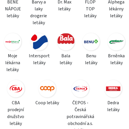
BENE
Barvy a
Dr. Max
FLOP
Alphega
NÁPOJE
laky
letáky
TOP
lékárny
letáky
drogerie
letáky
letáky
letáky
Moje
Intersport
Bala
Benu
Brněnka
lékárna
letáky
letáky
letáky
letáky
letáky
CBA
Coop letáky
ČEPOS -
Dedra
prodejní
Česká
letáky
družstvo
potravinářská
letáky
obchodní a.s.