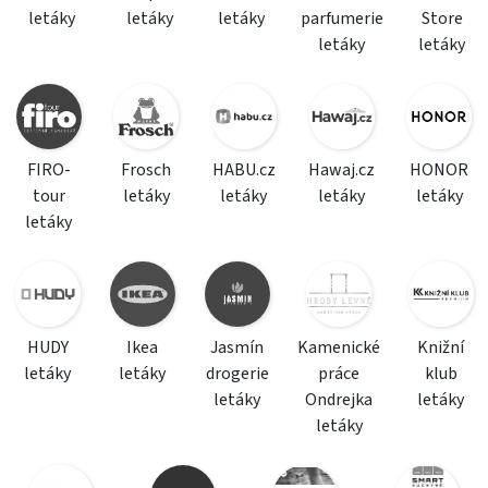
letáky
letáky
letáky
parfumerie
Store
letáky
letáky
FIRO-
Frosch
HABU.cz
Hawaj.cz
HONOR
tour
letáky
letáky
letáky
letáky
letáky
HUDY
Ikea
Jasmín
Kamenické
Knižní
letáky
letáky
drogerie
práce
klub
letáky
Ondrejka
letáky
letáky