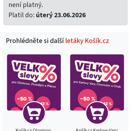
není platný.
Platil do:
úterý 23.06.2026
Prohlédněte si další
letáky Košík.cz
Košík.cz Olomouc,
Košík.cz Karlovy Vary,