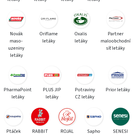
Novák
Oriflame
Oxalis
Partner
maso-
letáky
letáky
maloobchodní
uzeniny
síť letáky
letáky
PharmaPoint
PLUS JIP
Potraviny
Prior letáky
letáky
letáky
CZ letáky
Ptáček
RABBIT
ROJAL
Sapho
SENESI