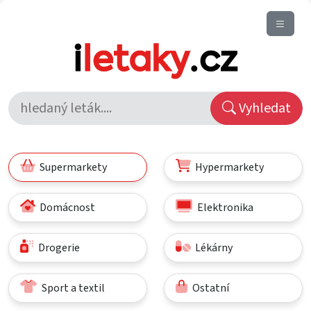
Vyhledat
Supermarkety
Hypermarkety
Domácnost
Elektronika
Drogerie
Lékárny
Sport a textil
Ostatní