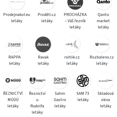
Prodejnakol.eu
Proděti.cz
PROCHÁZKA
Qanto
letáky
letáky
– Váš řezník
market
letáky
letáky
RAPPA
Ravak
rohlik.cz
Rozbaleno.cz
letáky
letáky
letáky
letáky
ŘEZNICTVÍ
Řeznictví
Sahm
SAM 73
Skladová
MÚÚÚ
u
Gastro
letáky
okna
letáky
Rudolfa
letáky
letáky
letáky