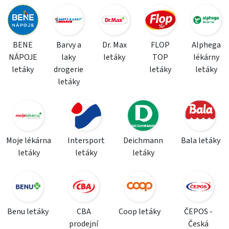
BENE
Barvy a
Dr. Max
FLOP
Alphega
NÁPOJE
laky
letáky
TOP
lékárny
letáky
drogerie
letáky
letáky
letáky
Moje lékárna
Intersport
Deichmann
Bala letáky
letáky
letáky
letáky
Benu letáky
CBA
Coop letáky
ČEPOS -
prodejní
Česká