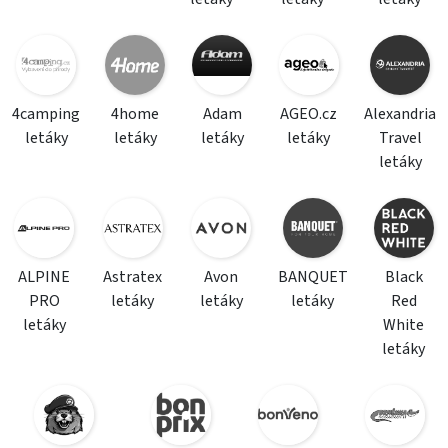
4camping
4home
Adam
AGEO.cz
Alexandria
letáky
letáky
letáky
letáky
Travel
letáky
ALPINE
Astratex
Avon
BANQUET
Black
PRO
letáky
letáky
letáky
Red
letáky
White
letáky