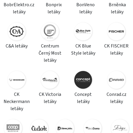
BobrElektro.cz
Bonprix
BonVeno
Brněnka
letáky
letáky
letáky
letáky
C&A letáky
Centrum
CK Blue
CK FISCHER
Černý Most
Style letáky
letáky
letáky
CK
CK Victoria
Concept
Conrad.cz
Neckermann
letáky
letáky
letáky
letáky