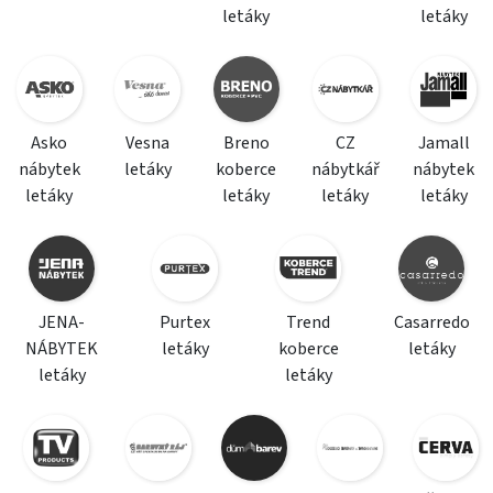
letáky
letáky
Asko
Vesna
Breno
CZ
Jamall
nábytek
letáky
koberce
nábytkář
nábytek
letáky
letáky
letáky
letáky
JENA-
Purtex
Trend
Casarredo
NÁBYTEK
letáky
koberce
letáky
letáky
letáky