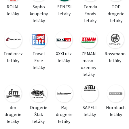
ROJAL
Sapho
SENESI
Tamda
TOP
letáky
koupelny
letáky
Foods
drogerie
letáky
letáky
letáky
Tradior.cz
Travel
XXXLutz
ZEMAN
Rossmann
letáky
Free
letáky
maso-
letáky
letáky
uzeniny
letáky
dm
Drogerie
Ráj
SAPELI
Hornbach
drogerie
Šlak
drogerie
letáky
letáky
letáky
letáky
letáky