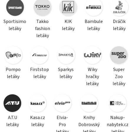
Sportisimo
Takko
KIK
Bambule
Dráčik
letáky
fashion
letáky
letáky
letáky
letáky
Pompo
Firststop
Sparkys
Wiky
Super
letáky
letáky
letáky
hračky
Zoo
letáky
letáky
A.T.U
Kasa.cz
Elvia-
Knihy
Nakup-
letáky
letáky
Pro
Dobrovský
nabytek.cz
letáky
letáky
letáky