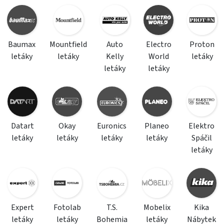
Baumax
Mountfield
Auto
Electro
Proton
letáky
letáky
Kelly
World
letáky
letáky
letáky
Datart
Okay
Euronics
Planeo
Elektro
letáky
letáky
letáky
letáky
Spáčil
letáky
Expert
Fotolab
T.S.
Mobelix
Kika
letáky
letáky
Bohemia
letáky
Nábytek