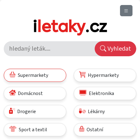
Vyhledat
Supermarkety
Hypermarkety
Domácnost
Elektronika
Drogerie
Lékárny
Sport a textil
Ostatní