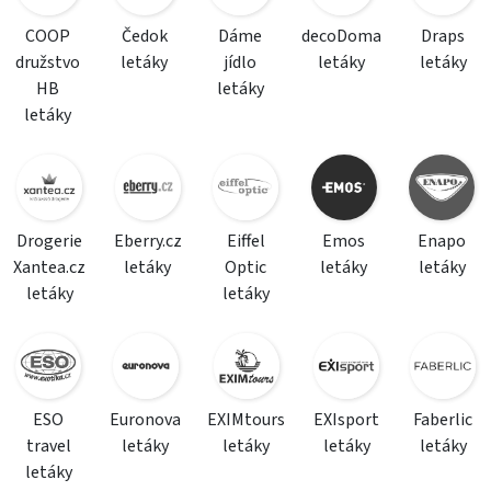
COOP
Čedok
Dáme
decoDoma
Draps
družstvo
letáky
jídlo
letáky
letáky
HB
letáky
letáky
Drogerie
Eberry.cz
Eiffel
Emos
Enapo
Xantea.cz
letáky
Optic
letáky
letáky
letáky
letáky
ESO
Euronova
EXIMtours
EXIsport
Faberlic
travel
letáky
letáky
letáky
letáky
letáky