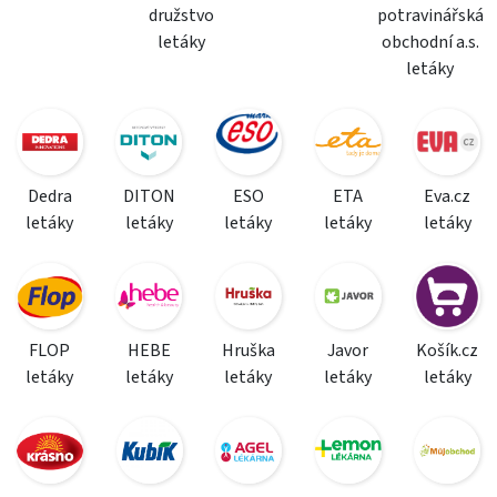
družstvo
potravinářská
letáky
obchodní a.s.
letáky
Dedra
DITON
ESO
ETA
Eva.cz
letáky
letáky
letáky
letáky
letáky
FLOP
HEBE
Hruška
Javor
Košík.cz
letáky
letáky
letáky
letáky
letáky