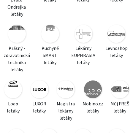
práce
letáky
letáky
letáky
Ondrejka
letáky
Krásný -
Kuchyně
Lékárny
Levnoshop
zdravotnická
SMART
EUPHRASIA
letáky
technika
letáky
letáky
letáky
Loap
LUXOR
Magistra
Mobino.cz
Můj FREŠ
letáky
letáky
lékárny
letáky
letáky
letáky