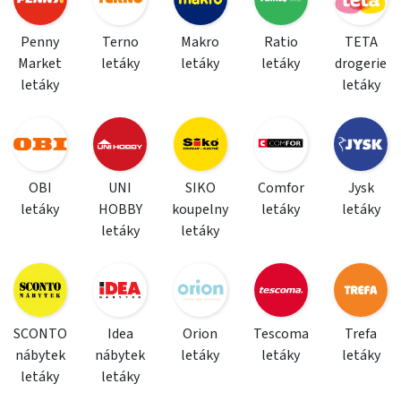
Penny
Terno
Makro
Ratio
TETA
Market
letáky
letáky
letáky
drogerie
letáky
letáky
OBI
UNI
SIKO
Comfor
Jysk
letáky
HOBBY
koupelny
letáky
letáky
letáky
letáky
SCONTO
Idea
Orion
Tescoma
Trefa
nábytek
nábytek
letáky
letáky
letáky
letáky
letáky