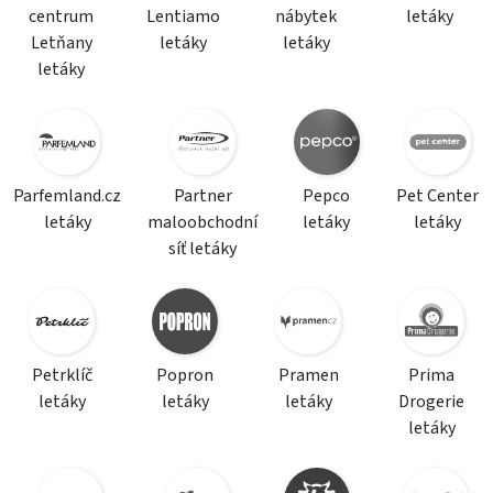
centrum
Lentiamo
nábytek
letáky
Letňany
letáky
letáky
letáky
Parfemland.cz
Partner
Pepco
Pet Center
letáky
maloobchodní
letáky
letáky
síť letáky
Petrklíč
Popron
Pramen
Prima
letáky
letáky
letáky
Drogerie
letáky