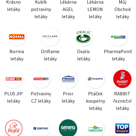
Krásno
Kubík
Lékárna
Lékárna
Můj
letáky
potraviny
AGEL
LEMON
Obchod
letáky
letáky
letáky
letáky
Norma
Oriflame
Oxalis
PharmaPoint
letáky
letáky
letáky
letáky
PLUS JIP
Potraviny
Prior
Ptáček
RABBIT
letáky
CZ letáky
letáky
koupelny
řeznictví
letáky
letáky