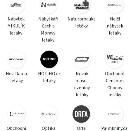
Nábytek
Nábytkáři
Naturprodukt
Nejči
MIKULÍK
Čech a
letáky
nábytek
letáky
Moravy
letáky
letáky
Nev-Dama
NOTINO.cz
Novák
Obchodní
letáky
letáky
maso-
Centrum
uzeniny
Chodov
letáky
letáky
Obchodní
Optika
Orfa
Palmknihy.cz