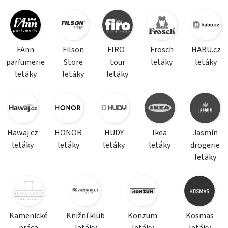
FAnn
Filson
FIRO-
Frosch
HABU.cz
parfumerie
Store
tour
letáky
letáky
letáky
letáky
letáky
Hawaj.cz
HONOR
HUDY
Ikea
Jasmín
letáky
letáky
letáky
letáky
drogerie
letáky
Kamenické
Knižní klub
Konzum
Kosmas