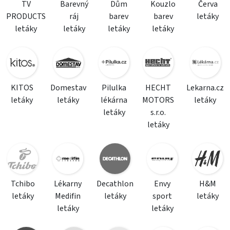
TV
Barevný
Dům
Kouzlo
Červa
PRODUCTS
ráj
barev
barev
letáky
letáky
letáky
letáky
letáky
KITOS
Domestav
Pilulka
HECHT
Lekarna.cz
letáky
letáky
lékárna
MOTORS
letáky
letáky
s.r.o.
letáky
Tchibo
Lékarny
Decathlon
Envy
H&M
letáky
Medifin
letáky
sport
letáky
letáky
letáky