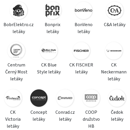
BobrElektro.cz
Bonprix
BonVeno
C&A letáky
letáky
letáky
letáky
Centrum
CK Blue
CK FISCHER
CK
Černý Most
Style letáky
letáky
Neckermann
letáky
letáky
CK
Concept
Conrad.cz
COOP
Čedok
Victoria
letáky
letáky
družstvo
letáky
letáky
HB