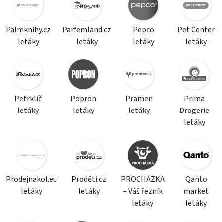
Palmknihy.cz
Parfemland.cz
Pepco
Pet Center
letáky
letáky
letáky
letáky
Petrklíč
Popron
Pramen
Prima
letáky
letáky
letáky
Drogerie
letáky
Prodejnakol.eu
Proděti.cz
PROCHÁZKA
Qanto
letáky
letáky
– Váš řezník
market
letáky
letáky