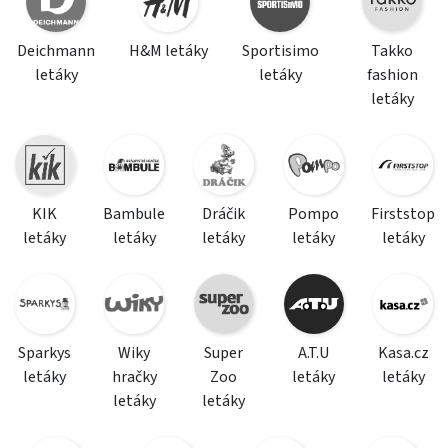
Deichmann
H&M letáky
Sportisimo
Takko
letáky
letáky
fashion
letáky
KIK
Bambule
Dráčik
Pompo
Firststop
letáky
letáky
letáky
letáky
letáky
Sparkys
Wiky
Super
A.T.U
Kasa.cz
letáky
hračky
Zoo
letáky
letáky
letáky
letáky