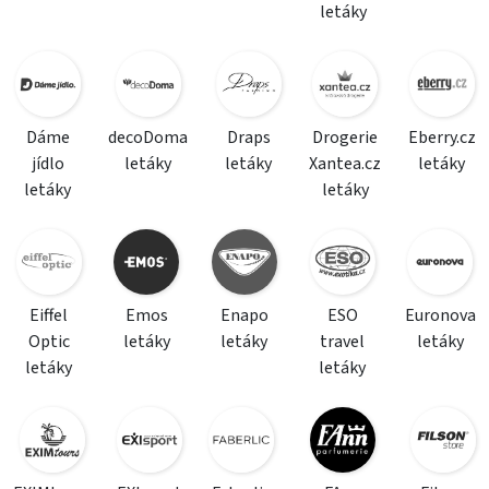
letáky
Dáme
decoDoma
Draps
Drogerie
Eberry.cz
jídlo
letáky
letáky
Xantea.cz
letáky
letáky
letáky
Eiffel
Emos
Enapo
ESO
Euronova
Optic
letáky
letáky
travel
letáky
letáky
letáky