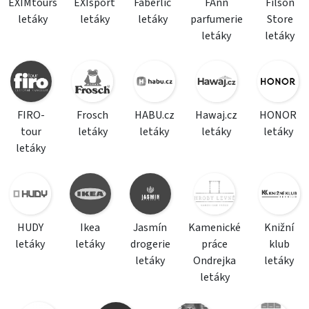
EXIMtours
EXIsport
Faberlic
FAnn
Filson
letáky
letáky
letáky
parfumerie
Store
letáky
letáky
FIRO-
Frosch
HABU.cz
Hawaj.cz
HONOR
tour
letáky
letáky
letáky
letáky
letáky
HUDY
Ikea
Jasmín
Kamenické
Knižní
letáky
letáky
drogerie
práce
klub
letáky
Ondrejka
letáky
letáky