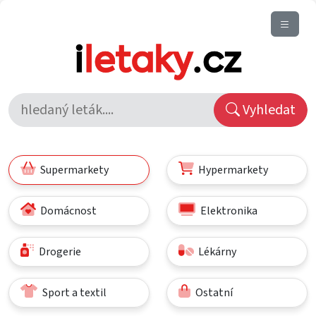
Vyhledat
Supermarkety
Hypermarkety
Domácnost
Elektronika
Drogerie
Lékárny
Sport a textil
Ostatní