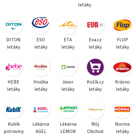
letáky
DITON
ESO
ETA
Eva.cz
FLOP
letáky
letáky
letáky
letáky
letáky
HEBE
Hruška
Javor
Košík.cz
Krásno
letáky
letáky
letáky
letáky
letáky
Kubík
Lékárna
Lékárna
Můj
Norma
potraviny
AGEL
LEMON
Obchod
letáky