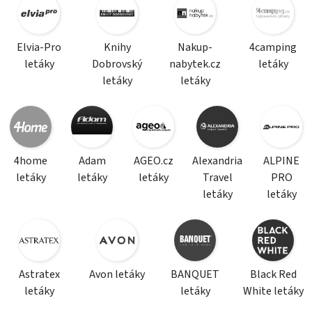
Elvia-Pro
Knihy
Nakup-
4camping
letáky
Dobrovský
nabytek.cz
letáky
letáky
letáky
4home
Adam
AGEO.cz
Alexandria
ALPINE
letáky
letáky
letáky
Travel
PRO
letáky
letáky
Astratex
Avon letáky
BANQUET
Black Red
letáky
letáky
White letáky