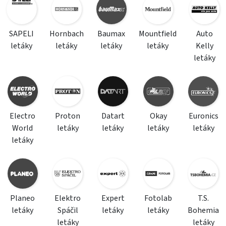
SAPELI
Hornbach
Baumax
Mountfield
Auto
letáky
letáky
letáky
letáky
Kelly
letáky
Electro
Proton
Datart
Okay
Euronics
World
letáky
letáky
letáky
letáky
letáky
Planeo
Elektro
Expert
Fotolab
T.S.
letáky
Spáčil
letáky
letáky
Bohemia
letáky
letáky