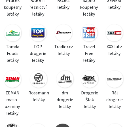
Ptáček
RABBIT
ROJAL
Sapho
SENESI
koupelny
řeznictví
letáky
koupelny
letáky
letáky
letáky
letáky
Tamda
TOP
Tradior.cz
Travel
XXXLutz
Foods
drogerie
letáky
Free
letáky
letáky
letáky
letáky
ZEMAN
Rossmann
dm
Drogerie
Ráj
maso-
letáky
drogerie
Šlak
drogerie
uzeniny
letáky
letáky
letáky
letáky