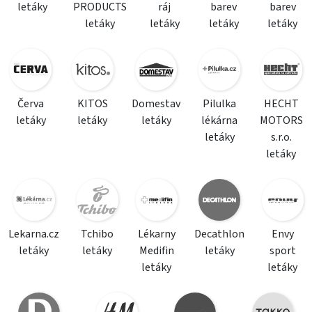
letáky
PRODUCTS
ráj
barev
barev
letáky
letáky
letáky
letáky
Červa
KITOS
Domestav
Pilulka
HECHT
letáky
letáky
letáky
lékárna
MOTORS
letáky
s.r.o.
letáky
Lekarna.cz
Tchibo
Lékarny
Decathlon
Envy
letáky
letáky
Medifin
letáky
sport
letáky
letáky