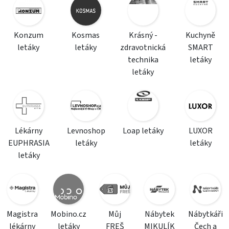
Konzum
Kosmas
Krásný -
Kuchyně
letáky
letáky
zdravotnická
SMART
technika
letáky
letáky
Lékárny
Levnoshop
Loap letáky
LUXOR
EUPHRASIA
letáky
letáky
letáky
Magistra
Mobino.cz
Můj
Nábytek
Nábytkáři
lékárny
letáky
FREŠ
MIKULÍK
Čech a