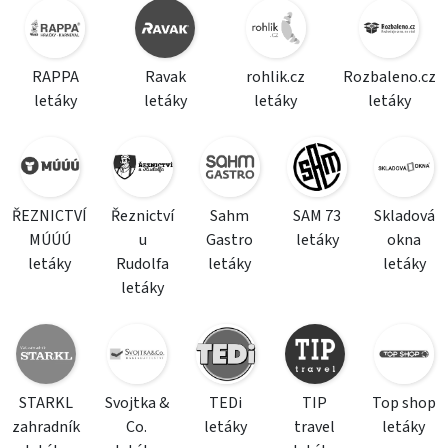
RAPPA
Ravak
rohlik.cz
Rozbaleno.cz
letáky
letáky
letáky
letáky
ŘEZNICTVÍ
Řeznictví
Sahm
SAM 73
Skladová
MÚÚÚ
u
Gastro
letáky
okna
letáky
Rudolfa
letáky
letáky
letáky
STARKL
Svojtka &
TEDi
TIP
Top shop
zahradník
Co.
letáky
travel
letáky