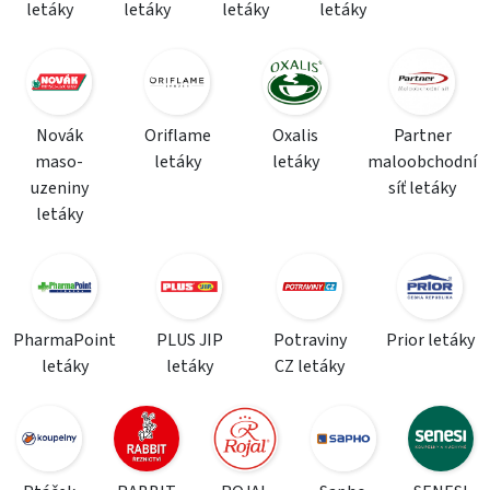
letáky
letáky
letáky
letáky
Novák
Oriflame
Oxalis
Partner
maso-
letáky
letáky
maloobchodní
uzeniny
síť letáky
letáky
PharmaPoint
PLUS JIP
Potraviny
Prior letáky
letáky
letáky
CZ letáky