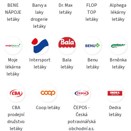
BENE
Barvy a
Dr. Max
FLOP
Alphega
NÁPOJE
laky
letáky
TOP
lékárny
letáky
drogerie
letáky
letáky
letáky
Moje
Intersport
Bala
Benu
Brněnka
lékárna
letáky
letáky
letáky
letáky
letáky
CBA
Coop letáky
ČEPOS -
Dedra
prodejní
Česká
letáky
družstvo
potravinářská
letáky
obchodní a.s.