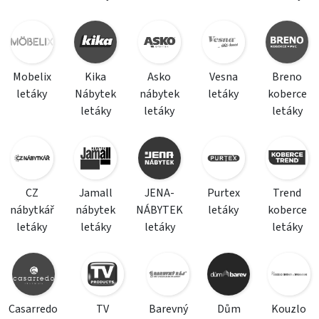
Mobelix
Kika
Asko
Vesna
Breno
letáky
Nábytek
nábytek
letáky
koberce
letáky
letáky
letáky
CZ
Jamall
JENA-
Purtex
Trend
nábytkář
nábytek
NÁBYTEK
letáky
koberce
letáky
letáky
letáky
letáky
Casarredo
TV
Barevný
Dům
Kouzlo