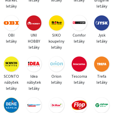
Market
letáky
letáky
letáky
drogerie
letáky
letáky
OBI
UNI
SIKO
Comfor
Jysk
letáky
HOBBY
koupelny
letáky
letáky
letáky
letáky
SCONTO
Idea
Orion
Tescoma
Trefa
nábytek
nábytek
letáky
letáky
letáky
letáky
letáky