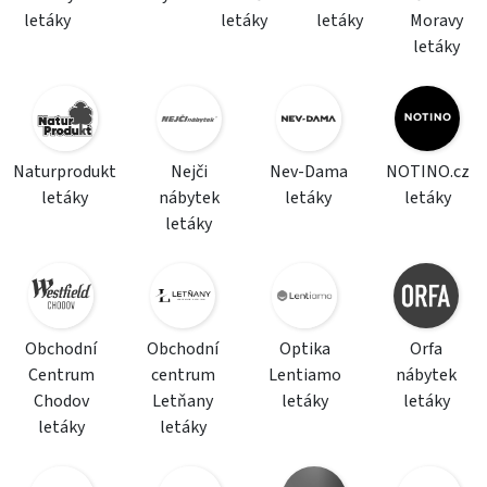
letáky
letáky
letáky
Moravy
letáky
Naturprodukt
Nejči
Nev-Dama
NOTINO.cz
letáky
nábytek
letáky
letáky
letáky
Obchodní
Obchodní
Optika
Orfa
Centrum
centrum
Lentiamo
nábytek
Chodov
Letňany
letáky
letáky
letáky
letáky