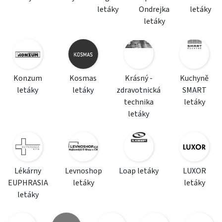
letáky
Ondrejka
letáky
letáky
Konzum
Kosmas
Krásný -
Kuchyně
letáky
letáky
zdravotnická
SMART
technika
letáky
letáky
Lékárny
Levnoshop
Loap letáky
LUXOR
EUPHRASIA
letáky
letáky
letáky