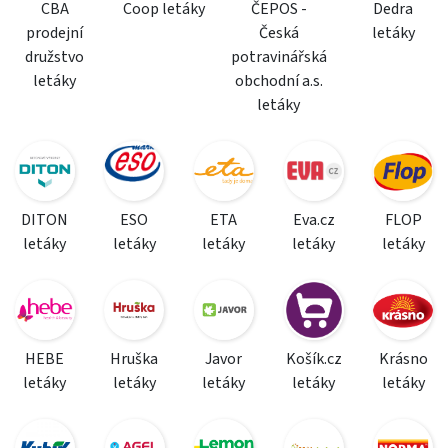
CBA
Coop letáky
ČEPOS -
Dedra
prodejní
Česká
letáky
družstvo
potravinářská
letáky
obchodní a.s.
letáky
DITON
ESO
ETA
Eva.cz
FLOP
letáky
letáky
letáky
letáky
letáky
HEBE
Hruška
Javor
Košík.cz
Krásno
letáky
letáky
letáky
letáky
letáky