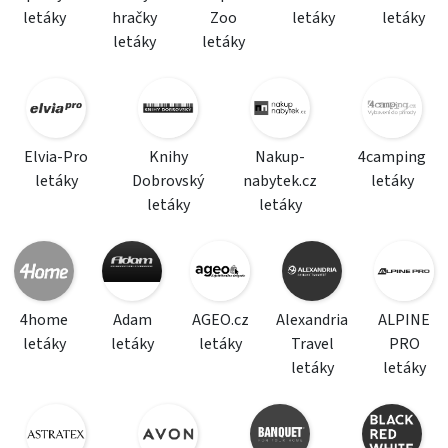
letáky
hračky
Zoo
letáky
letáky
letáky
letáky
Elvia-Pro
Knihy
Nakup-
4camping
letáky
Dobrovský
nabytek.cz
letáky
letáky
letáky
4home
Adam
AGEO.cz
Alexandria
ALPINE
letáky
letáky
letáky
Travel
PRO
letáky
letáky