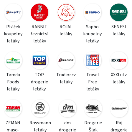
Ptáček
RABBIT
ROJAL
Sapho
SENESI
koupelny
řeznictví
letáky
koupelny
letáky
letáky
letáky
letáky
Tamda
TOP
Tradior.cz
Travel
XXXLutz
Foods
drogerie
letáky
Free
letáky
letáky
letáky
letáky
ZEMAN
Rossmann
dm
Drogerie
Ráj
maso-
letáky
drogerie
Šlak
drogerie