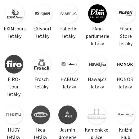
EXIMtours
EXIsport
Faberlic
FAnn
Filson
letáky
letáky
letáky
parfumerie
Store
letáky
letáky
FIRO-
Frosch
HABU.cz
Hawaj.cz
HONOR
tour
letáky
letáky
letáky
letáky
letáky
HUDY
Ikea
Jasmín
Kamenické
Knižní
letáky
letáky
drogerie
práce
klub