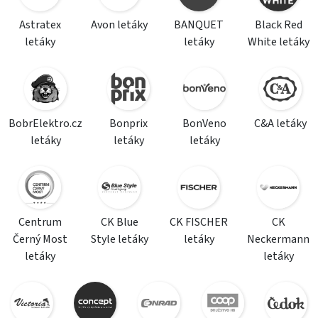
Astratex
Avon letáky
BANQUET
Black Red
letáky
letáky
White letáky
BobrElektro.cz
Bonprix
BonVeno
C&A letáky
letáky
letáky
letáky
Centrum
CK Blue
CK FISCHER
CK
Černý Most
Style letáky
letáky
Neckermann
letáky
letáky