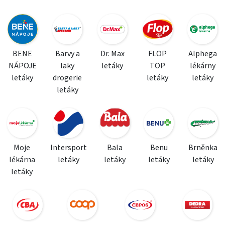
BENE
Barvy a
Dr. Max
FLOP
Alphega
NÁPOJE
laky
letáky
TOP
lékárny
letáky
drogerie
letáky
letáky
letáky
Moje
Intersport
Bala
Benu
Brněnka
lékárna
letáky
letáky
letáky
letáky
letáky