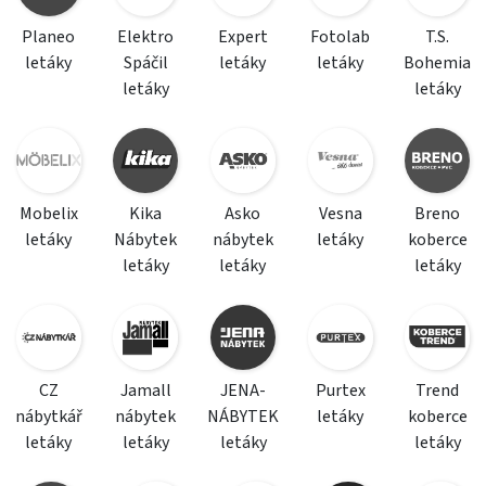
Planeo
Elektro
Expert
Fotolab
T.S.
letáky
Spáčil
letáky
letáky
Bohemia
letáky
letáky
Mobelix
Kika
Asko
Vesna
Breno
letáky
Nábytek
nábytek
letáky
koberce
letáky
letáky
letáky
CZ
Jamall
JENA-
Purtex
Trend
nábytkář
nábytek
NÁBYTEK
letáky
koberce
letáky
letáky
letáky
letáky