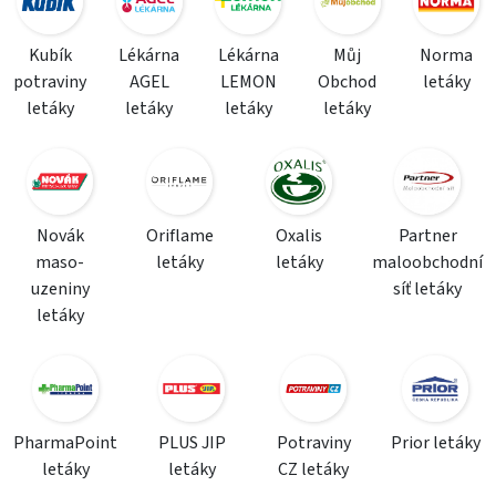
Kubík
Lékárna
Lékárna
Můj
Norma
potraviny
AGEL
LEMON
Obchod
letáky
letáky
letáky
letáky
letáky
Novák
Oriflame
Oxalis
Partner
maso-
letáky
letáky
maloobchodní
uzeniny
síť letáky
letáky
PharmaPoint
PLUS JIP
Potraviny
Prior letáky
letáky
letáky
CZ letáky