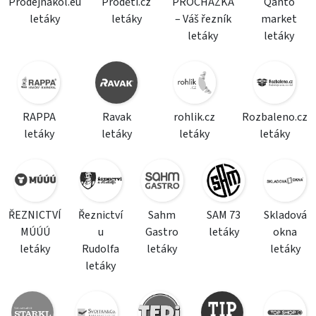
Prodejnakol.eu
Proděti.cz
PROCHÁZKA
Qanto
letáky
letáky
– Váš řezník
market
letáky
letáky
RAPPA
Ravak
rohlik.cz
Rozbaleno.cz
letáky
letáky
letáky
letáky
ŘEZNICTVÍ
Řeznictví
Sahm
SAM 73
Skladová
MÚÚÚ
u
Gastro
letáky
okna
letáky
Rudolfa
letáky
letáky
letáky