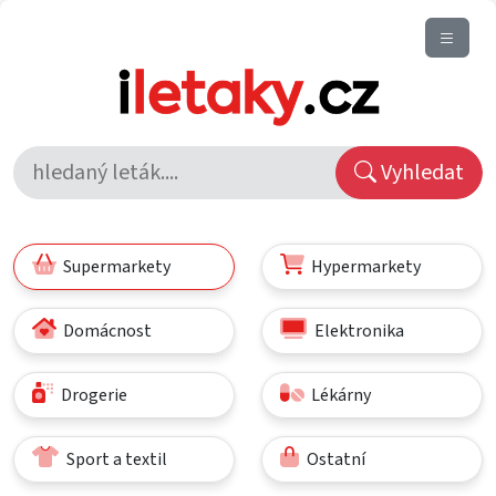
Vyhledat
Supermarkety
Hypermarkety
Domácnost
Elektronika
Drogerie
Lékárny
Sport a textil
Ostatní