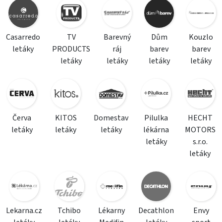
Casarredo
TV
Barevný
Dům
Kouzlo
letáky
PRODUCTS
ráj
barev
barev
letáky
letáky
letáky
letáky
Červa
KITOS
Domestav
Pilulka
HECHT
letáky
letáky
letáky
lékárna
MOTORS
letáky
s.r.o.
letáky
Lekarna.cz
Tchibo
Lékarny
Decathlon
Envy