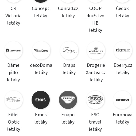
CK
Concept
Conrad.cz
COOP
Čedok
Victoria
letáky
letáky
družstvo
letáky
letáky
HB
letáky
Dáme
decoDoma
Draps
Drogerie
Eberry.cz
jídlo
letáky
letáky
Xantea.cz
letáky
letáky
letáky
Eiffel
Emos
Enapo
ESO
Euronova
Optic
letáky
letáky
travel
letáky
letáky
letáky