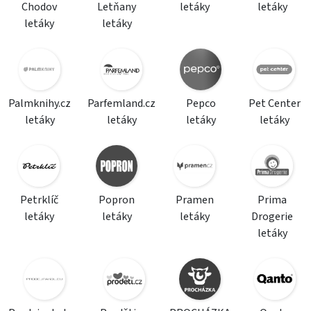
Chodov
Letňany
letáky
letáky
letáky
letáky
Palmknihy.cz
Parfemland.cz
Pepco
Pet Center
letáky
letáky
letáky
letáky
Petrklíč
Popron
Pramen
Prima
letáky
letáky
letáky
Drogerie
letáky