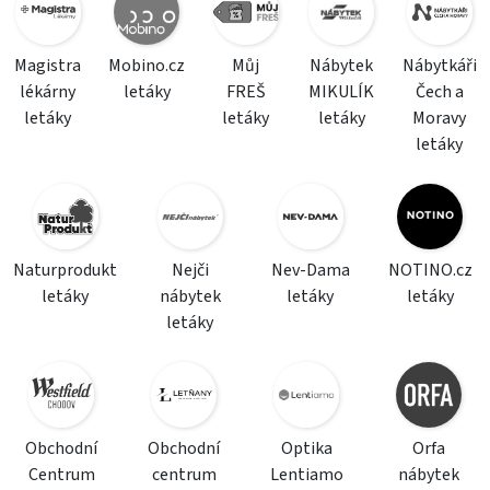
Magistra
Mobino.cz
Můj
Nábytek
Nábytkáři
lékárny
letáky
FREŠ
MIKULÍK
Čech a
letáky
letáky
letáky
Moravy
letáky
Naturprodukt
Nejči
Nev-Dama
NOTINO.cz
letáky
nábytek
letáky
letáky
letáky
Obchodní
Obchodní
Optika
Orfa
Centrum
centrum
Lentiamo
nábytek