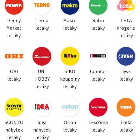
Penny
Terno
Makro
Ratio
TETA
Market
letáky
letáky
letáky
drogerie
letáky
letáky
OBI
UNI
SIKO
Comfor
Jysk
letáky
HOBBY
koupelny
letáky
letáky
letáky
letáky
SCONTO
Idea
Orion
Tescoma
Trefa
nábytek
nábytek
letáky
letáky
letáky
letáky
letáky