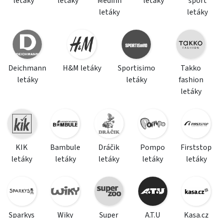
letáky
letáky
Medifin
letáky
sport
letáky
letáky
Deichmann
H&M letáky
Sportisimo
Takko
letáky
letáky
fashion
letáky
KIK
Bambule
Dráčik
Pompo
Firststop
letáky
letáky
letáky
letáky
letáky
Sparkys
Wiky
Super
A.T.U
Kasa.cz