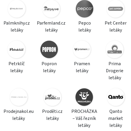
Palmknihy.cz
Parfemland.cz
Pepco
Pet Center
letáky
letáky
letáky
letáky
Petrklíč
Popron
Pramen
Prima
letáky
letáky
letáky
Drogerie
letáky
Prodejnakol.eu
Proděti.cz
PROCHÁZKA
Qanto
letáky
letáky
– Váš řezník
market
letáky
letáky