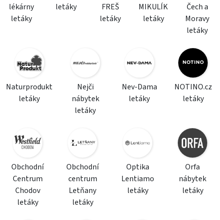
lékárny
letáky
FREŠ
MIKULÍK
Čech a
letáky
letáky
letáky
Moravy
letáky
Naturprodukt
Nejči
Nev-Dama
NOTINO.cz
letáky
nábytek
letáky
letáky
letáky
Obchodní
Obchodní
Optika
Orfa
Centrum
centrum
Lentiamo
nábytek
Chodov
Letňany
letáky
letáky
letáky
letáky