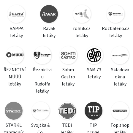
RAPPA
Ravak
rohlik.cz
Rozbaleno.cz
letáky
letáky
letáky
letáky
ŘEZNICTVÍ
Řeznictví
Sahm
SAM 73
Skladová
MÚÚÚ
u
Gastro
letáky
okna
letáky
Rudolfa
letáky
letáky
letáky
STARKL
Svojtka &
TEDi
TIP
Top shop
zahradník
Co.
letáky
travel
letáky