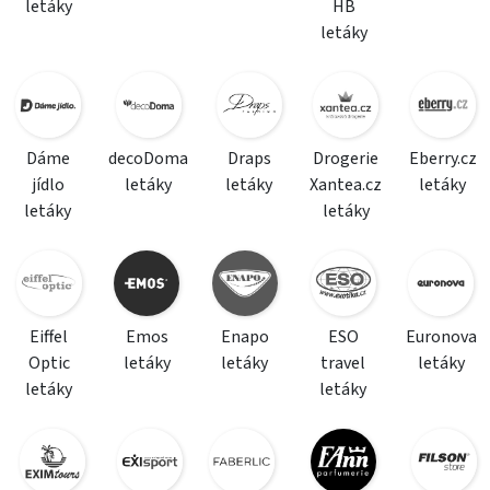
letáky
HB
letáky
Dáme
decoDoma
Draps
Drogerie
Eberry.cz
jídlo
letáky
letáky
Xantea.cz
letáky
letáky
letáky
Eiffel
Emos
Enapo
ESO
Euronova
Optic
letáky
letáky
travel
letáky
letáky
letáky