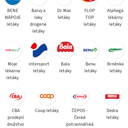
BENE
Barvy a
Dr. Max
FLOP
Alphega
NÁPOJE
laky
letáky
TOP
lékárny
letáky
drogerie
letáky
letáky
letáky
Moje
Intersport
Bala
Benu
Brněnka
lékárna
letáky
letáky
letáky
letáky
letáky
CBA
Coop letáky
ČEPOS -
Dedra
prodejní
Česká
letáky
družstvo
potravinářská