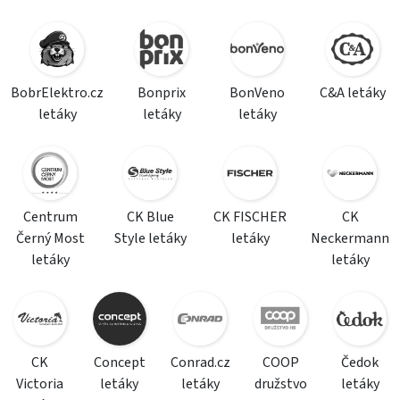
BobrElektro.cz
Bonprix
BonVeno
C&A letáky
letáky
letáky
letáky
Centrum
CK Blue
CK FISCHER
CK
Černý Most
Style letáky
letáky
Neckermann
letáky
letáky
CK
Concept
Conrad.cz
COOP
Čedok
Victoria
letáky
letáky
družstvo
letáky