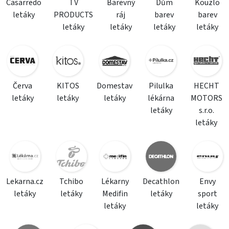
Casarredo
TV
Barevný
Dům
Kouzlo
letáky
PRODUCTS
ráj
barev
barev
letáky
letáky
letáky
letáky
Červa
KITOS
Domestav
Pilulka
HECHT
letáky
letáky
letáky
lékárna
MOTORS
letáky
s.r.o.
letáky
Lekarna.cz
Tchibo
Lékarny
Decathlon
Envy
letáky
letáky
Medifin
letáky
sport
letáky
letáky