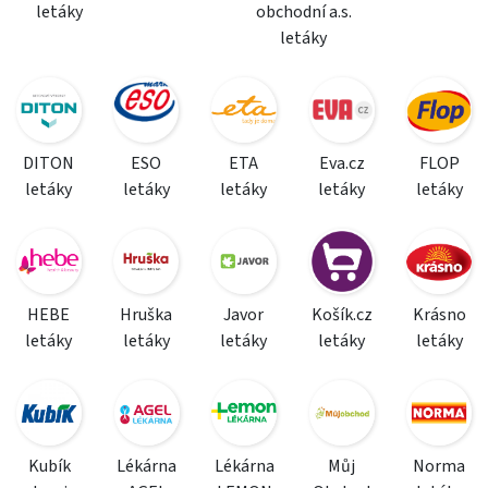
letáky
obchodní a.s.
letáky
DITON
ESO
ETA
Eva.cz
FLOP
letáky
letáky
letáky
letáky
letáky
HEBE
Hruška
Javor
Košík.cz
Krásno
letáky
letáky
letáky
letáky
letáky
Kubík
Lékárna
Lékárna
Můj
Norma