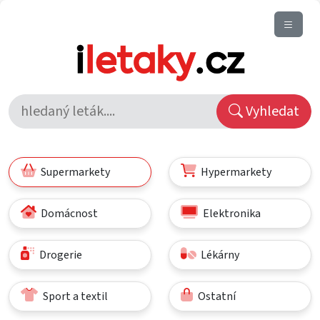
Vyhledat
Supermarkety
Hypermarkety
Domácnost
Elektronika
Drogerie
Lékárny
Sport a textil
Ostatní