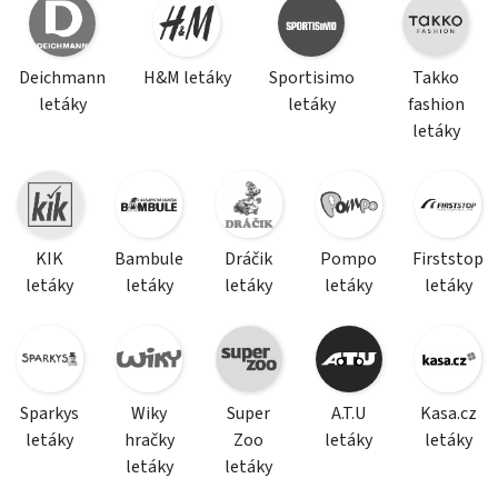
Deichmann
H&M letáky
Sportisimo
Takko
letáky
letáky
fashion
letáky
KIK
Bambule
Dráčik
Pompo
Firststop
letáky
letáky
letáky
letáky
letáky
Sparkys
Wiky
Super
A.T.U
Kasa.cz
letáky
hračky
Zoo
letáky
letáky
letáky
letáky