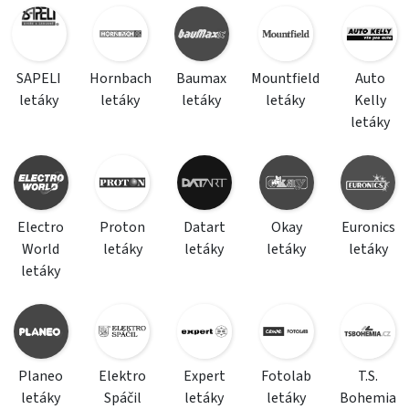
SAPELI
Hornbach
Baumax
Mountfield
Auto
letáky
letáky
letáky
letáky
Kelly
letáky
Electro
Proton
Datart
Okay
Euronics
World
letáky
letáky
letáky
letáky
letáky
Planeo
Elektro
Expert
Fotolab
T.S.
letáky
Spáčil
letáky
letáky
Bohemia