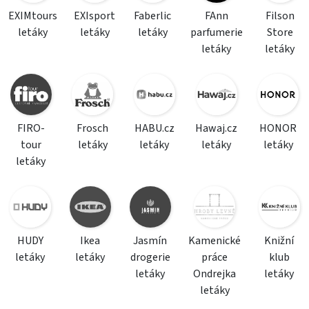
EXIMtours
EXIsport
Faberlic
FAnn
Filson
letáky
letáky
letáky
parfumerie
Store
letáky
letáky
FIRO-
Frosch
HABU.cz
Hawaj.cz
HONOR
tour
letáky
letáky
letáky
letáky
letáky
HUDY
Ikea
Jasmín
Kamenické
Knižní
letáky
letáky
drogerie
práce
klub
letáky
Ondrejka
letáky
letáky