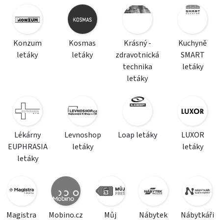
Konzum
Kosmas
Krásný -
Kuchyně
letáky
letáky
zdravotnická
SMART
technika
letáky
letáky
Lékárny
Levnoshop
Loap letáky
LUXOR
EUPHRASIA
letáky
letáky
letáky
Magistra
Mobino.cz
Můj
Nábytek
Nábytkáři