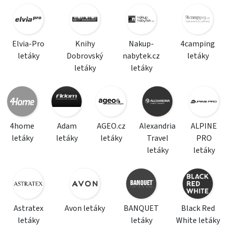
Elvia-Pro
Knihy
Nakup-
4camping
letáky
Dobrovský
nabytek.cz
letáky
letáky
letáky
4home
Adam
AGEO.cz
Alexandria
ALPINE
letáky
letáky
letáky
Travel
PRO
letáky
letáky
Astratex
Avon letáky
BANQUET
Black Red
letáky
letáky
White letáky