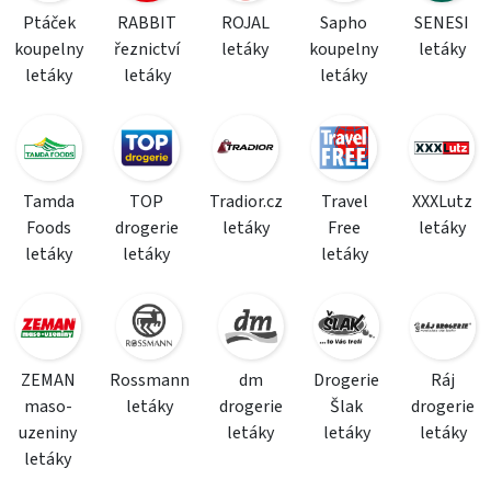
Ptáček
RABBIT
ROJAL
Sapho
SENESI
koupelny
řeznictví
letáky
koupelny
letáky
letáky
letáky
letáky
Tamda
TOP
Tradior.cz
Travel
XXXLutz
Foods
drogerie
letáky
Free
letáky
letáky
letáky
letáky
ZEMAN
Rossmann
dm
Drogerie
Ráj
maso-
letáky
drogerie
Šlak
drogerie
uzeniny
letáky
letáky
letáky
letáky