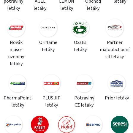
potraviny
AGEL
LEMON
Obchod
letáky
letáky
letáky
letáky
letáky
Novák
Oriflame
Oxalis
Partner
maso-
letáky
letáky
maloobchodní
uzeniny
síť letáky
letáky
PharmaPoint
PLUS JIP
Potraviny
Prior letáky
letáky
letáky
CZ letáky