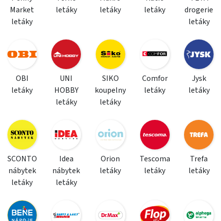
Market
letáky
letáky
letáky
drogerie
letáky
letáky
OBI
UNI
SIKO
Comfor
Jysk
letáky
HOBBY
koupelny
letáky
letáky
letáky
letáky
SCONTO
Idea
Orion
Tescoma
Trefa
nábytek
nábytek
letáky
letáky
letáky
letáky
letáky