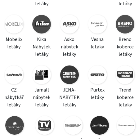
letáky
letáky
Mobelix
Kika
Asko
Vesna
Breno
letáky
Nábytek
nábytek
letáky
koberce
letáky
letáky
letáky
CZ
Jamall
JENA-
Purtex
Trend
nábytkář
nábytek
NÁBYTEK
letáky
koberce
letáky
letáky
letáky
letáky