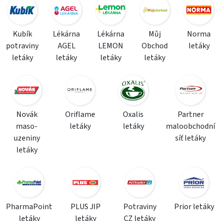
Kubík
Lékárna
Lékárna
Můj
Norma
potraviny
AGEL
LEMON
Obchod
letáky
letáky
letáky
letáky
letáky
Novák
Oriflame
Oxalis
Partner
maso-
letáky
letáky
maloobchodní
uzeniny
síť letáky
letáky
PharmaPoint
PLUS JIP
Potraviny
Prior letáky
letáky
letáky
CZ letáky