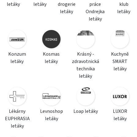
letáky
letáky
drogerie
práce
klub
letáky
Ondrejka
letáky
letáky
Konzum
Kosmas
Krásný -
Kuchyně
letáky
letáky
zdravotnická
SMART
technika
letáky
letáky
Lékárny
Levnoshop
Loap letáky
LUXOR
EUPHRASIA
letáky
letáky
letáky