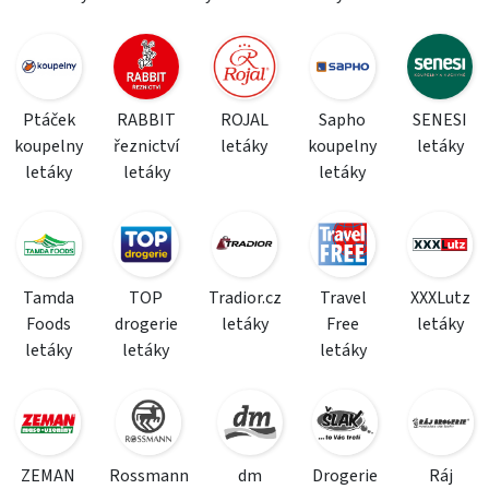
Ptáček
RABBIT
ROJAL
Sapho
SENESI
koupelny
řeznictví
letáky
koupelny
letáky
letáky
letáky
letáky
Tamda
TOP
Tradior.cz
Travel
XXXLutz
Foods
drogerie
letáky
Free
letáky
letáky
letáky
letáky
ZEMAN
Rossmann
dm
Drogerie
Ráj