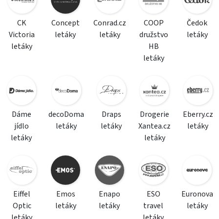
CK
Concept
Conrad.cz
COOP
Čedok
Victoria
letáky
letáky
družstvo
letáky
letáky
HB
letáky
Dáme
decoDoma
Draps
Drogerie
Eberry.cz
jídlo
letáky
letáky
Xantea.cz
letáky
letáky
letáky
Eiffel
Emos
Enapo
ESO
Euronova
Optic
letáky
letáky
travel
letáky
letáky
letáky