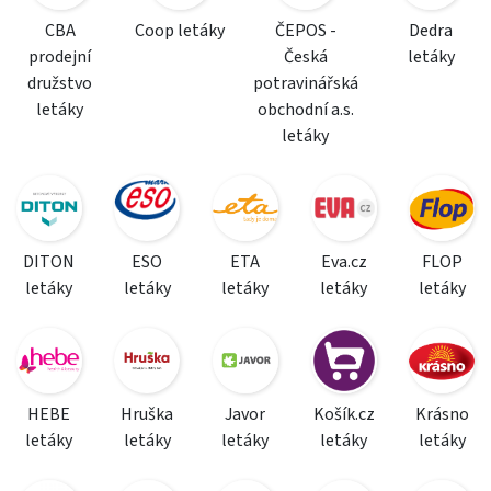
CBA
Coop letáky
ČEPOS -
Dedra
prodejní
Česká
letáky
družstvo
potravinářská
letáky
obchodní a.s.
letáky
DITON
ESO
ETA
Eva.cz
FLOP
letáky
letáky
letáky
letáky
letáky
HEBE
Hruška
Javor
Košík.cz
Krásno
letáky
letáky
letáky
letáky
letáky