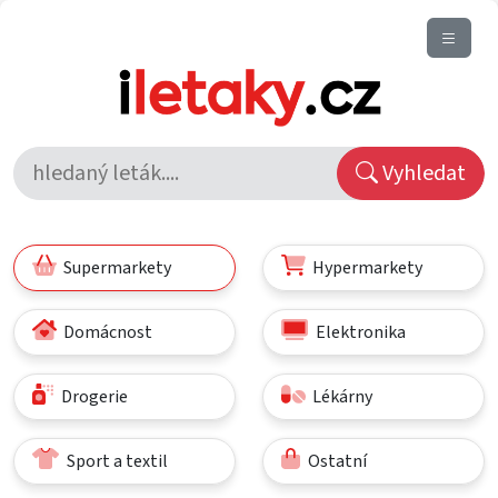
Vyhledat
Supermarkety
Hypermarkety
Domácnost
Elektronika
Drogerie
Lékárny
Sport a textil
Ostatní