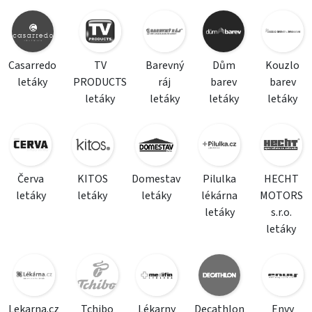
Casarredo
TV
Barevný
Dům
Kouzlo
letáky
PRODUCTS
ráj
barev
barev
letáky
letáky
letáky
letáky
Červa
KITOS
Domestav
Pilulka
HECHT
letáky
letáky
letáky
lékárna
MOTORS
letáky
s.r.o.
letáky
Lekarna.cz
Tchibo
Lékarny
Decathlon
Envy