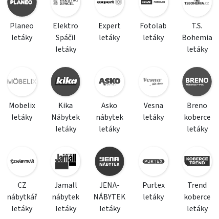
Planeo
Elektro
Expert
Fotolab
T.S.
letáky
Spáčil
letáky
letáky
Bohemia
letáky
letáky
Mobelix
Kika
Asko
Vesna
Breno
letáky
Nábytek
nábytek
letáky
koberce
letáky
letáky
letáky
CZ
Jamall
JENA-
Purtex
Trend
nábytkář
nábytek
NÁBYTEK
letáky
koberce
letáky
letáky
letáky
letáky