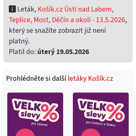
Leták,
Košík.cz Ústí nad Labem,
Teplice, Most, Děčín a okolí - 13.5.2026
,
který se snažíte zobrazit již není
platný.
Platil do:
úterý 19.05.2026
Prohlédněte si další
letáky Košík.cz