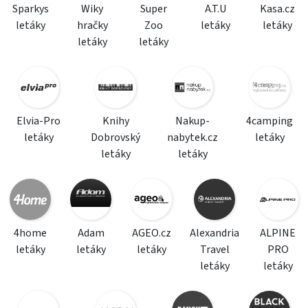
Sparkys
Wiky
Super
A.T.U
Kasa.cz
letáky
hračky
Zoo
letáky
letáky
letáky
letáky
Elvia-Pro
Knihy
Nakup-
4camping
letáky
Dobrovský
nabytek.cz
letáky
letáky
letáky
4home
Adam
AGEO.cz
Alexandria
ALPINE
letáky
letáky
letáky
Travel
PRO
letáky
letáky