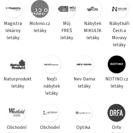
Magistra
Mobino.cz
Můj
Nábytek
Nábytkáři
lékárny
letáky
FREŠ
MIKULÍK
Čech a
letáky
letáky
letáky
Moravy
letáky
Naturprodukt
Nejči
Nev-Dama
NOTINO.cz
letáky
nábytek
letáky
letáky
letáky
Obchodní
Obchodní
Optika
Orfa