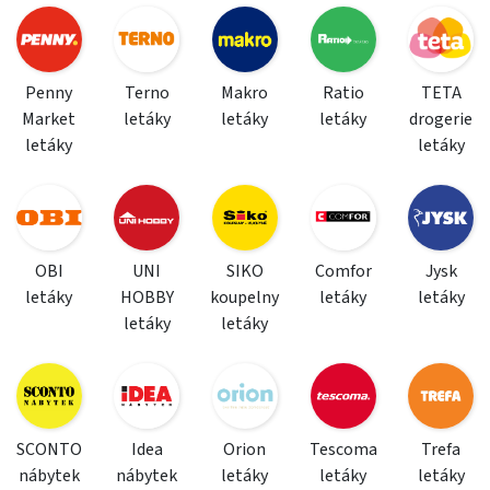
Penny
Terno
Makro
Ratio
TETA
Market
letáky
letáky
letáky
drogerie
letáky
letáky
OBI
UNI
SIKO
Comfor
Jysk
letáky
HOBBY
koupelny
letáky
letáky
letáky
letáky
SCONTO
Idea
Orion
Tescoma
Trefa
nábytek
nábytek
letáky
letáky
letáky