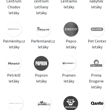
Centrum
centrum
Lentiamo
nábytek
Chodov
Letňany
letáky
letáky
letáky
letáky
Palmknihy.cz
Parfemland.cz
Pepco
Pet Center
letáky
letáky
letáky
letáky
Petrklíč
Popron
Pramen
Prima
letáky
letáky
letáky
Drogerie
letáky