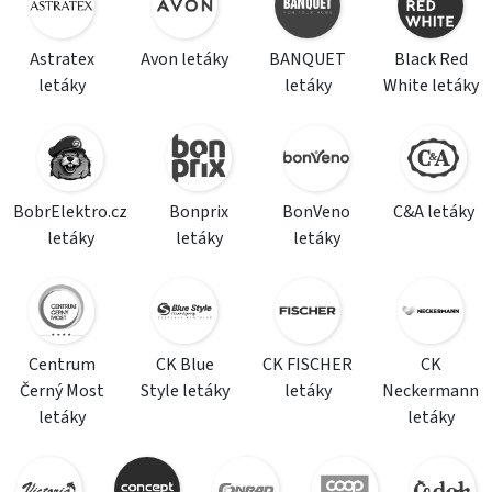
Astratex
Avon letáky
BANQUET
Black Red
letáky
letáky
White letáky
BobrElektro.cz
Bonprix
BonVeno
C&A letáky
letáky
letáky
letáky
Centrum
CK Blue
CK FISCHER
CK
Černý Most
Style letáky
letáky
Neckermann
letáky
letáky