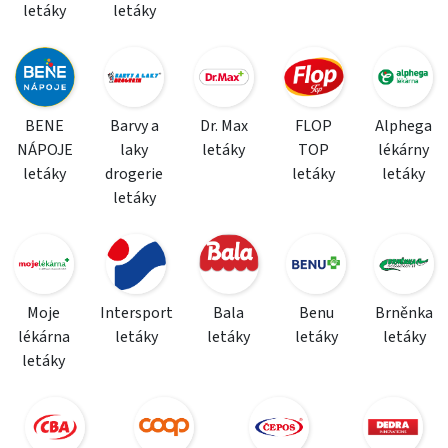
letáky
letáky
BENE
Barvy a
Dr. Max
FLOP
Alphega
NÁPOJE
laky
letáky
TOP
lékárny
letáky
drogerie
letáky
letáky
letáky
Moje
Intersport
Bala
Benu
Brněnka
lékárna
letáky
letáky
letáky
letáky
letáky