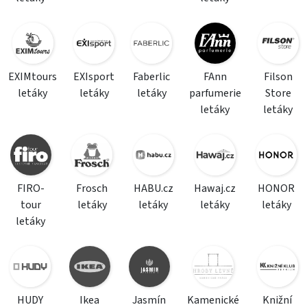
EXIMtours
EXIsport
Faberlic
FAnn
Filson
letáky
letáky
letáky
parfumerie
Store
letáky
letáky
FIRO-
Frosch
HABU.cz
Hawaj.cz
HONOR
tour
letáky
letáky
letáky
letáky
letáky
HUDY
Ikea
Jasmín
Kamenické
Knižní