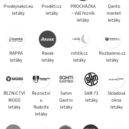
Prodejnakol.eu
Proděti.cz
PROCHÁZKA
Qanto
letáky
letáky
– Váš řezník
market
letáky
letáky
RAPPA
Ravak
rohlik.cz
Rozbaleno.cz
letáky
letáky
letáky
letáky
ŘEZNICTVÍ
Řeznictví
Sahm
SAM 73
Skladová
MÚÚÚ
u
Gastro
letáky
okna
letáky
Rudolfa
letáky
letáky
letáky