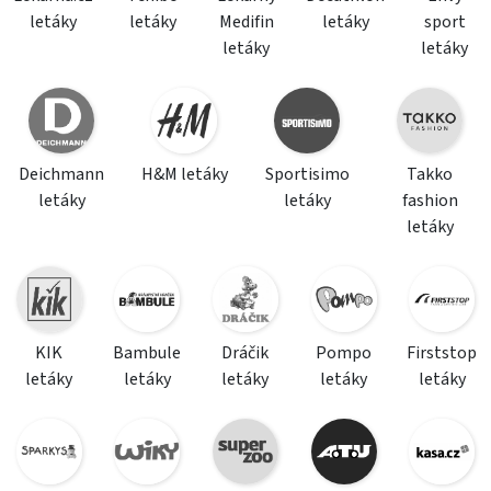
letáky
letáky
Medifin
letáky
sport
letáky
letáky
Deichmann
H&M letáky
Sportisimo
Takko
letáky
letáky
fashion
letáky
KIK
Bambule
Dráčik
Pompo
Firststop
letáky
letáky
letáky
letáky
letáky