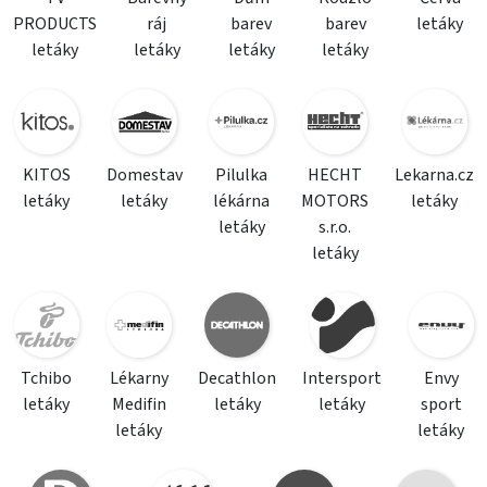
PRODUCTS
ráj
barev
barev
letáky
letáky
letáky
letáky
letáky
KITOS
Domestav
Pilulka
HECHT
Lekarna.cz
letáky
letáky
lékárna
MOTORS
letáky
letáky
s.r.o.
letáky
Tchibo
Lékarny
Decathlon
Intersport
Envy
letáky
Medifin
letáky
letáky
sport
letáky
letáky