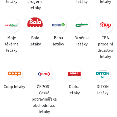
letáky
drogerie
letáky
letáky
letáky
Moje
Bala
Benu
Brněnka
CBA
lékárna
letáky
letáky
letáky
prodejní
letáky
družstvo
letáky
Coop letáky
ČEPOS -
Dedra
DITON
Česká
letáky
letáky
potravinářská
obchodní a.s.
letáky