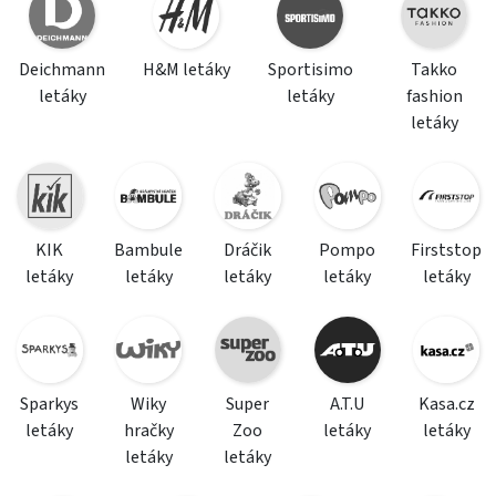
Deichmann
H&M letáky
Sportisimo
Takko
letáky
letáky
fashion
letáky
KIK
Bambule
Dráčik
Pompo
Firststop
letáky
letáky
letáky
letáky
letáky
Sparkys
Wiky
Super
A.T.U
Kasa.cz
letáky
hračky
Zoo
letáky
letáky
letáky
letáky