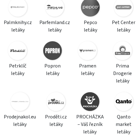
Palmknihy.cz
Parfemland.cz
Pepco
Pet Center
letáky
letáky
letáky
letáky
Petrklíč
Popron
Pramen
Prima
letáky
letáky
letáky
Drogerie
letáky
Prodejnakol.eu
Proděti.cz
PROCHÁZKA
Qanto
letáky
letáky
– Váš řezník
market
letáky
letáky