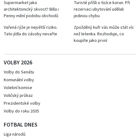
Supermarket jako
Turisté přišli o tisíce korun. Při
architektonický skvost? Billa i
rezervaci ubytování udělali
Penny mění podobu obchodů
jedinou chybu
Vařená rýže je největší riziko.
Zpožděný kufr vás může stát víc
Tato jídla do zásoby nevařte
než letenka. Rozhoduje, co
koupíte jako první
VOLBY 2026
Volby do Senátu
Komunální volby
Volební komise
Voličský průkaz
Prezidentské volby
Volby do roku 2035
FOTBAL DNES
Liga národů