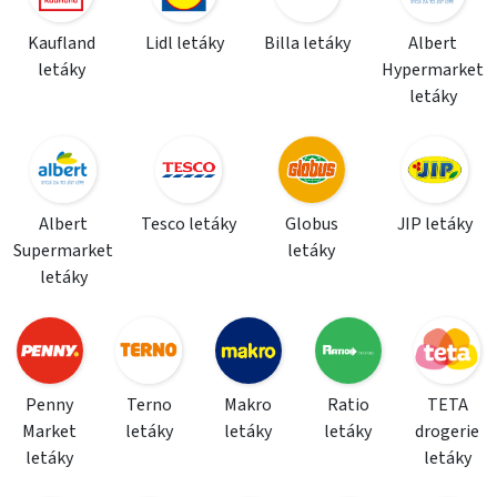
Kaufland
Lidl letáky
Billa letáky
Albert
letáky
Hypermarket
letáky
Albert
Tesco letáky
Globus
JIP letáky
Supermarket
letáky
letáky
Penny
Terno
Makro
Ratio
TETA
Market
letáky
letáky
letáky
drogerie
letáky
letáky