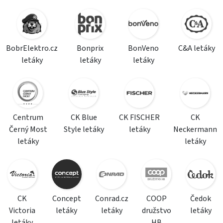
BobrElektro.cz
Bonprix
BonVeno
C&A letáky
letáky
letáky
letáky
Centrum
CK Blue
CK FISCHER
CK
Černý Most
Style letáky
letáky
Neckermann
letáky
letáky
CK
Concept
Conrad.cz
COOP
Čedok
Victoria
letáky
letáky
družstvo
letáky
letáky
HB