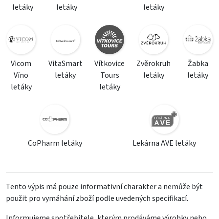
letáky
letáky
letáky
Vicom
VitaSmart
Vítkovice
Zvěrokruh
Žabka
Víno
letáky
Tours
letáky
letáky
letáky
letáky
CoPharm letáky
Lekárna AVE letáky
Tento výpis má pouze informativní charakter a nemůže být
použit pro vymáhání zboží podle uvedených specifikací.
Informujeme spotřebitele, kterým prodáváme výrobky nebo