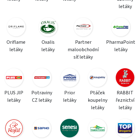
letáky
Oriflame
Oxalis
Partner
PharmaPoint
letáky
letáky
maloobchodní
letáky
síť letáky
PLUS JIP
Potraviny
Prior
Ptáček
RABBIT
letáky
CZ letáky
letáky
koupelny
řeznictví
letáky
letáky