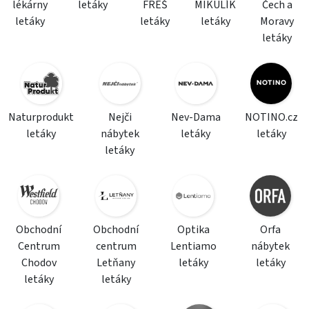
lékárny
letáky
FREŠ
MIKULÍK
Čech a
letáky
letáky
letáky
Moravy
letáky
Naturprodukt
Nejči
Nev-Dama
NOTINO.cz
letáky
nábytek
letáky
letáky
letáky
Obchodní
Obchodní
Optika
Orfa
Centrum
centrum
Lentiamo
nábytek
Chodov
Letňany
letáky
letáky
letáky
letáky