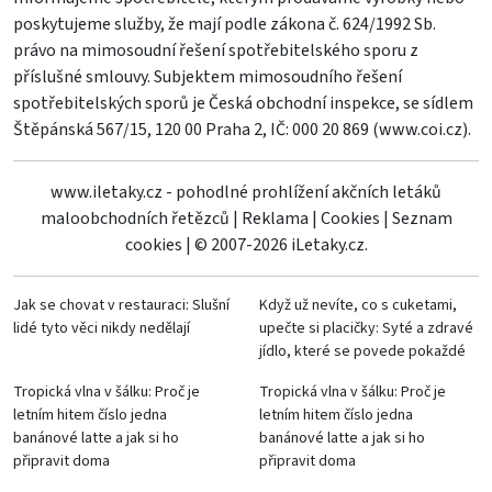
poskytujeme služby, že mají podle zákona č. 624/1992 Sb.
právo na mimosoudní řešení spotřebitelského sporu z
příslušné smlouvy. Subjektem mimosoudního řešení
spotřebitelských sporů je Česká obchodní inspekce, se sídlem
Štěpánská 567/15, 120 00 Praha 2, IČ: 000 20 869 (
www.coi.cz
).
www.iletaky.cz - pohodlné prohlížení akčních letáků
maloobchodních řetězců
|
Reklama
|
Cookies
|
Seznam
cookies
|
© 2007-2026 iLetaky.cz.
Jak se chovat v restauraci: Slušní
Když už nevíte, co s cuketami,
lidé tyto věci nikdy nedělají
upečte si placičky: Syté a zdravé
jídlo, které se povede pokaždé
Tropická vlna v šálku: Proč je
Tropická vlna v šálku: Proč je
letním hitem číslo jedna
letním hitem číslo jedna
banánové latte a jak si ho
banánové latte a jak si ho
připravit doma
připravit doma