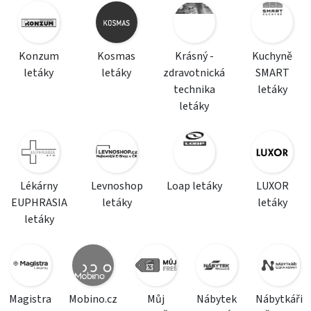
Konzum
Kosmas
Krásný -
Kuchyně
letáky
letáky
zdravotnická
SMART
technika
letáky
letáky
Lékárny
Levnoshop
Loap letáky
LUXOR
EUPHRASIA
letáky
letáky
letáky
Magistra
Mobino.cz
Můj
Nábytek
Nábytkáři