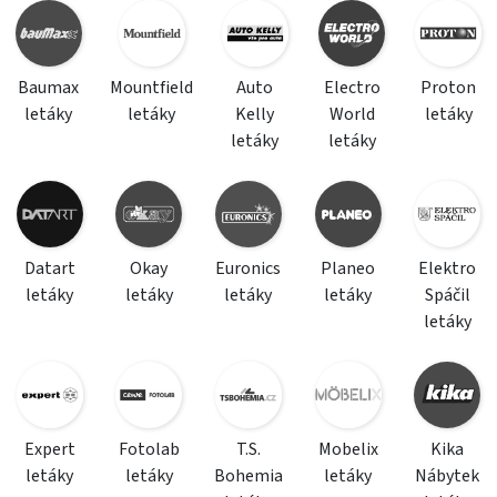
Baumax
Mountfield
Auto
Electro
Proton
letáky
letáky
Kelly
World
letáky
letáky
letáky
Datart
Okay
Euronics
Planeo
Elektro
letáky
letáky
letáky
letáky
Spáčil
letáky
Expert
Fotolab
T.S.
Mobelix
Kika
letáky
letáky
Bohemia
letáky
Nábytek