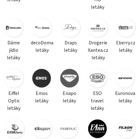
letáky
Dáme
decoDoma
Draps
Drogerie
Eberry.cz
jídlo
letáky
letáky
Xantea.cz
letáky
letáky
letáky
Eiffel
Emos
Enapo
ESO
Euronova
Optic
letáky
letáky
travel
letáky
letáky
letáky