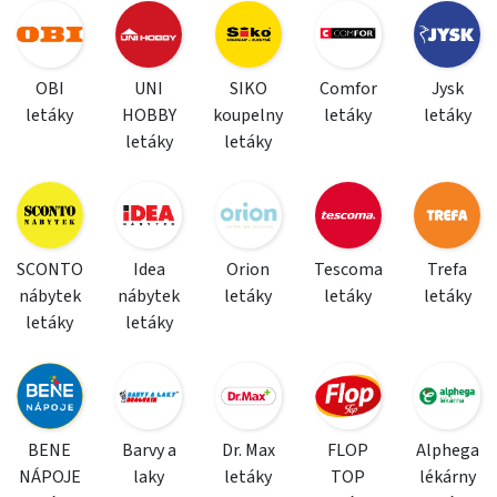
OBI
UNI
SIKO
Comfor
Jysk
letáky
HOBBY
koupelny
letáky
letáky
letáky
letáky
SCONTO
Idea
Orion
Tescoma
Trefa
nábytek
nábytek
letáky
letáky
letáky
letáky
letáky
BENE
Barvy a
Dr. Max
FLOP
Alphega
NÁPOJE
laky
letáky
TOP
lékárny