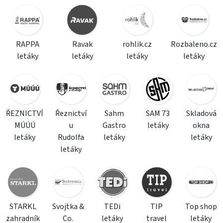
RAPPA
Ravak
rohlik.cz
Rozbaleno.cz
letáky
letáky
letáky
letáky
ŘEZNICTVÍ
Řeznictví
Sahm
SAM 73
Skladová
MÚÚÚ
u
Gastro
letáky
okna
letáky
Rudolfa
letáky
letáky
letáky
STARKL
Svojtka &
TEDi
TIP
Top shop
zahradník
Co.
letáky
travel
letáky