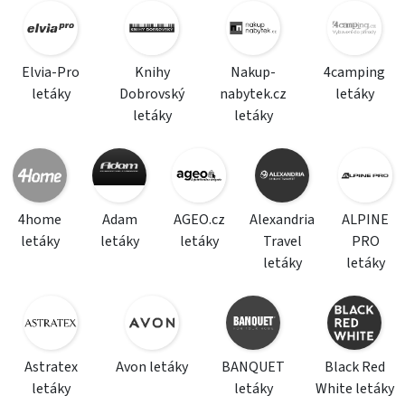
Elvia-Pro
Knihy
Nakup-
4camping
letáky
Dobrovský
nabytek.cz
letáky
letáky
letáky
4home
Adam
AGEO.cz
Alexandria
ALPINE
letáky
letáky
letáky
Travel
PRO
letáky
letáky
Astratex
Avon letáky
BANQUET
Black Red
letáky
letáky
White letáky