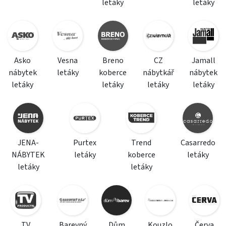
letáky
letáky
Asko
Vesna
Breno
CZ
Jamall
nábytek
letáky
koberce
nábytkář
nábytek
letáky
letáky
letáky
letáky
JENA-
Purtex
Trend
Casarredo
NÁBYTEK
letáky
koberce
letáky
letáky
letáky
TV
Barevný
Dům
Kouzlo
Červa