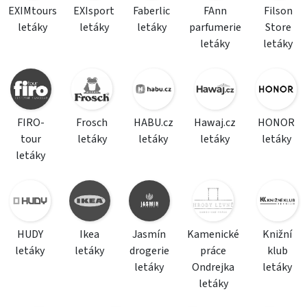
EXIMtours
EXIsport
Faberlic
FAnn
Filson
letáky
letáky
letáky
parfumerie
Store
letáky
letáky
FIRO-
Frosch
HABU.cz
Hawaj.cz
HONOR
tour
letáky
letáky
letáky
letáky
letáky
HUDY
Ikea
Jasmín
Kamenické
Knižní
letáky
letáky
drogerie
práce
klub
letáky
Ondrejka
letáky
letáky