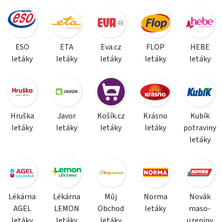
ESO
ETA
Eva.cz
FLOP
HEBE
letáky
letáky
letáky
letáky
letáky
Hruška
Javor
Košík.cz
Krásno
Kubík
letáky
letáky
letáky
letáky
potraviny
letáky
Lékárna
Lékárna
Můj
Norma
Novák
AGEL
LEMON
Obchod
letáky
maso-
letáky
letáky
letáky
uzeniny