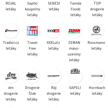
ROJAL
Sapho
SENESI
Tamda
TOP
letáky
koupelny
letáky
Foods
drogerie
letáky
letáky
letáky
Tradior.cz
Travel
XXXLutz
ZEMAN
Rossmann
letáky
Free
letáky
maso-
letáky
letáky
uzeniny
letáky
dm
Drogerie
Ráj
SAPELI
Hornbach
drogerie
Šlak
drogerie
letáky
letáky
letáky
letáky
letáky