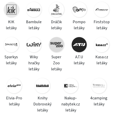
KIK
Bambule
Dráčik
Pompo
Firststop
letáky
letáky
letáky
letáky
letáky
Sparkys
Wiky
Super
A.T.U
Kasa.cz
letáky
hračky
Zoo
letáky
letáky
letáky
letáky
Elvia-Pro
Knihy
Nakup-
4camping
letáky
Dobrovský
nabytek.cz
letáky
letáky
letáky