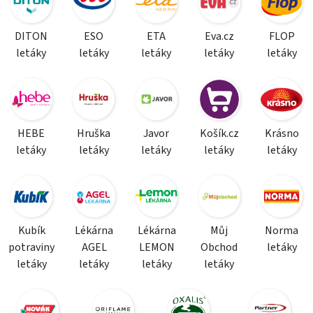
DITON
ESO
ETA
Eva.cz
FLOP
letáky
letáky
letáky
letáky
letáky
HEBE
Hruška
Javor
Košík.cz
Krásno
letáky
letáky
letáky
letáky
letáky
Kubík
Lékárna
Lékárna
Můj
Norma
potraviny
AGEL
LEMON
Obchod
letáky
letáky
letáky
letáky
letáky