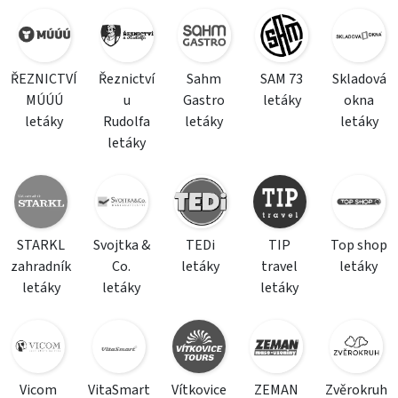
ŘEZNICTVÍ
Řeznictví
Sahm
SAM 73
Skladová
MÚÚÚ
u
Gastro
letáky
okna
letáky
Rudolfa
letáky
letáky
letáky
STARKL
Svojtka &
TEDi
TIP
Top shop
zahradník
Co.
letáky
travel
letáky
letáky
letáky
letáky
Vicom
VitaSmart
Vítkovice
ZEMAN
Zvěrokruh