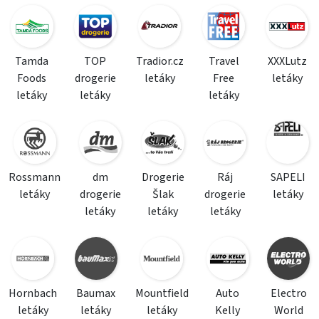
Tamda
TOP
Tradior.cz
Travel
XXXLutz
Foods
drogerie
letáky
Free
letáky
letáky
letáky
letáky
Rossmann
dm
Drogerie
Ráj
SAPELI
letáky
drogerie
Šlak
drogerie
letáky
letáky
letáky
letáky
Hornbach
Baumax
Mountfield
Auto
Electro
letáky
letáky
letáky
Kelly
World