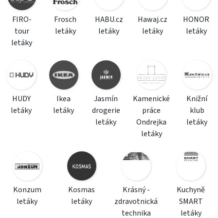
FIRO-
Frosch
HABU.cz
Hawaj.cz
HONOR
tour
letáky
letáky
letáky
letáky
letáky
HUDY
Ikea
Jasmín
Kamenické
Knižní
letáky
letáky
drogerie
práce
klub
letáky
Ondrejka
letáky
letáky
Konzum
Kosmas
Krásný -
Kuchyně
letáky
letáky
zdravotnická
SMART
technika
letáky