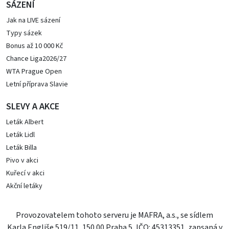
SÁZENÍ
Jak na LIVE sázení
Typy sázek
Bonus až 10 000 Kč
Chance Liga2026/27
WTA Prague Open
Letní příprava Slavie
SLEVY A AKCE
Leták Albert
Leták Lidl
Leták Billa
Pivo v akci
Kuřecí v akci
Akční letáky
Provozovatelem tohoto serveru je MAFRA, a.s., se sídlem
Karla Engliše 519/11, 150 00 Praha 5, IČO: 45313351, zapsaná v