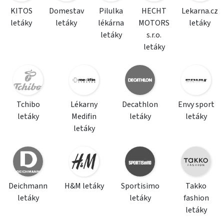
KITOS
Domestav
Pilulka
HECHT
Lekarna.cz
letáky
letáky
lékárna
MOTORS
letáky
letáky
s.r.o.
letáky
Tchibo
Lékarny
Decathlon
Envy sport
letáky
Medifin
letáky
letáky
letáky
Deichmann
H&M letáky
Sportisimo
Takko
letáky
letáky
fashion
letáky