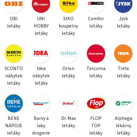
OBI
UNI
SIKO
Comfor
Jysk
letáky
HOBBY
koupelny
letáky
letáky
letáky
letáky
SCONTO
Idea
Orion
Tescoma
Trefa
nábytek
nábytek
letáky
letáky
letáky
letáky
letáky
BENE
Barvy a
Dr. Max
FLOP
Alphega
NÁPOJE
laky
letáky
TOP
lékárny
letáky
drogerie
letáky
letáky