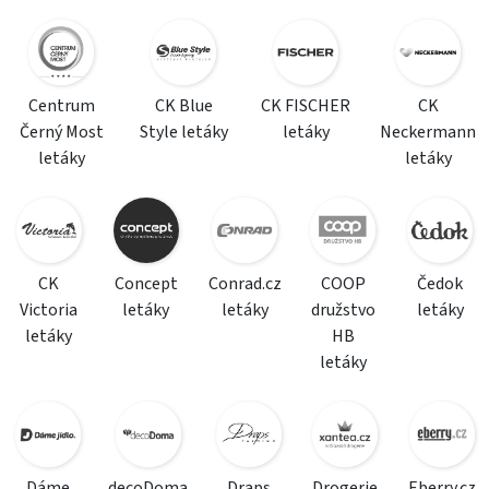
Centrum
CK Blue
CK FISCHER
CK
Černý Most
Style letáky
letáky
Neckermann
letáky
letáky
CK
Concept
Conrad.cz
COOP
Čedok
Victoria
letáky
letáky
družstvo
letáky
letáky
HB
letáky
Dáme
decoDoma
Draps
Drogerie
Eberry.cz