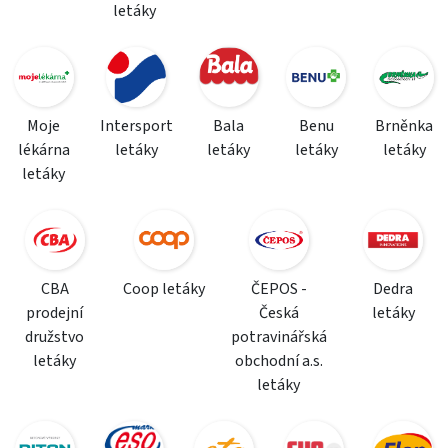
letáky
Moje
Intersport
Bala
Benu
Brněnka
lékárna
letáky
letáky
letáky
letáky
letáky
CBA
Coop letáky
ČEPOS -
Dedra
prodejní
Česká
letáky
družstvo
potravinářská
letáky
obchodní a.s.
letáky