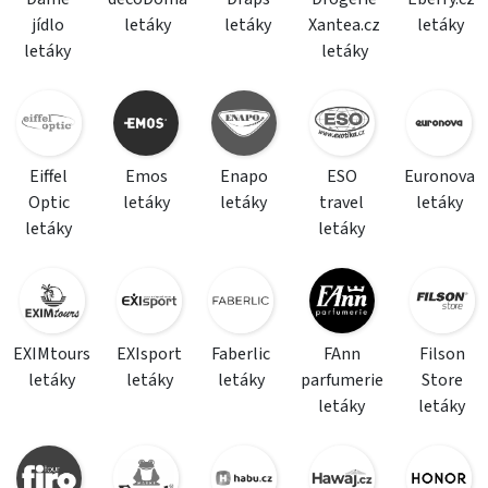
jídlo
letáky
letáky
Xantea.cz
letáky
letáky
letáky
Eiffel
Emos
Enapo
ESO
Euronova
Optic
letáky
letáky
travel
letáky
letáky
letáky
EXIMtours
EXIsport
Faberlic
FAnn
Filson
letáky
letáky
letáky
parfumerie
Store
letáky
letáky