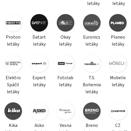
letáky
letáky
Proton
Datart
Okay
Euronics
Planeo
letáky
letáky
letáky
letáky
letáky
Elektro
Expert
Fotolab
T.S.
Mobelix
Spáčil
letáky
letáky
Bohemia
letáky
letáky
letáky
Kika
Asko
Vesna
Breno
CZ