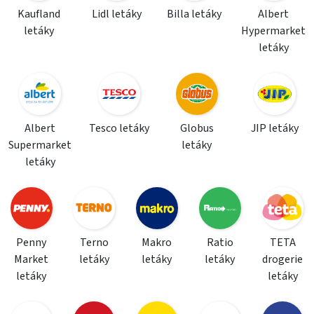
Kaufland
Lidl letáky
Billa letáky
Albert
letáky
Hypermarket
letáky
Albert
Tesco letáky
Globus
JIP letáky
Supermarket
letáky
letáky
Penny
Terno
Makro
Ratio
TETA
Market
letáky
letáky
letáky
drogerie
letáky
letáky