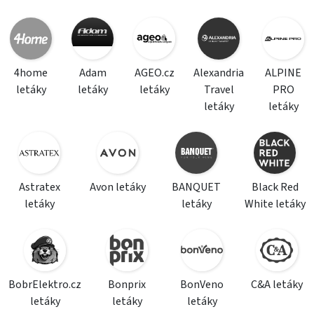
4home
Adam
AGEO.cz
Alexandria
ALPINE
letáky
letáky
letáky
Travel
PRO
letáky
letáky
Astratex
Avon letáky
BANQUET
Black Red
letáky
letáky
White letáky
BobrElektro.cz
Bonprix
BonVeno
C&A letáky
letáky
letáky
letáky