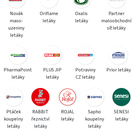
Novák
Oriflame
Oxalis
Partner
maso-
letáky
letáky
maloobchodní
uzeniny
síť letáky
letáky
PharmaPoint
PLUS JIP
Potraviny
Prior letáky
letáky
letáky
CZ letáky
Ptáček
RABBIT
ROJAL
Sapho
SENESI
koupelny
řeznictví
letáky
koupelny
letáky
letáky
letáky
letáky