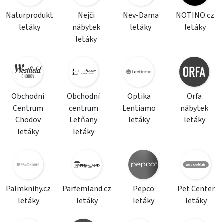
Naturprodukt
Nejči
Nev-Dama
NOTINO.cz
letáky
nábytek
letáky
letáky
letáky
Obchodní
Obchodní
Optika
Orfa
Centrum
centrum
Lentiamo
nábytek
Chodov
Letňany
letáky
letáky
letáky
letáky
Palmknihy.cz
Parfemland.cz
Pepco
Pet Center
letáky
letáky
letáky
letáky