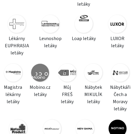
letáky
Lékárny
Levnoshop
Loap letáky
LUXOR
EUPHRASIA
letáky
letáky
letáky
Magistra
Mobino.cz
Můj
Nábytek
Nábytkáři
lékárny
letáky
FREŠ
MIKULÍK
Čech a
letáky
letáky
letáky
Moravy
letáky