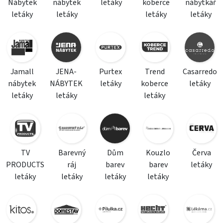
Nábytek
nábytek
letáky
koberce
nábytkář
letáky
letáky
letáky
letáky
Jamall
JENA-
Purtex
Trend
Casarredo
nábytek
NÁBYTEK
letáky
koberce
letáky
letáky
letáky
letáky
TV
Barevný
Dům
Kouzlo
Červa
PRODUCTS
ráj
barev
barev
letáky
letáky
letáky
letáky
letáky