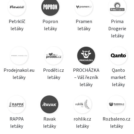
Petrklíč
Popron
Pramen
Prima
letáky
letáky
letáky
Drogerie
letáky
Prodejnakol.eu
Proděti.cz
PROCHÁZKA
Qanto
letáky
letáky
– Váš řezník
market
letáky
letáky
RAPPA
Ravak
rohlik.cz
Rozbaleno.cz
letáky
letáky
letáky
letáky