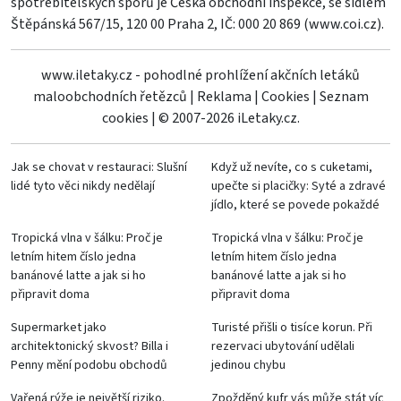
spotřebitelských sporů je Česká obchodní inspekce, se sídlem
Štěpánská 567/15, 120 00 Praha 2, IČ: 000 20 869 (
www.coi.cz
).
www.iletaky.cz - pohodlné prohlížení akčních letáků
maloobchodních řetězců
|
Reklama
|
Cookies
|
Seznam
cookies
|
© 2007-2026 iLetaky.cz.
Jak se chovat v restauraci: Slušní
Když už nevíte, co s cuketami,
lidé tyto věci nikdy nedělají
upečte si placičky: Syté a zdravé
jídlo, které se povede pokaždé
Tropická vlna v šálku: Proč je
Tropická vlna v šálku: Proč je
letním hitem číslo jedna
letním hitem číslo jedna
banánové latte a jak si ho
banánové latte a jak si ho
připravit doma
připravit doma
Supermarket jako
Turisté přišli o tisíce korun. Při
architektonický skvost? Billa i
rezervaci ubytování udělali
Penny mění podobu obchodů
jedinou chybu
Vařená rýže je největší riziko.
Zpožděný kufr vás může stát víc